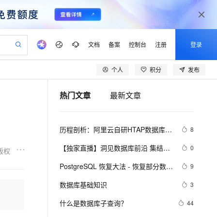
文档
备案
控制台
注册
登录
个人
积分
发布
验
作计划
器
AI 活动
专业服务
服务伙伴合作计划
开发者社区
加入我们
产品动态
服务平台百炼
阿里云 OPC 创新助力计划
热门文章
最新文章
一站式生成采购清单，支持单品或批量购买
可编辑精美 PPT 文稿
S产品伙伴计划（繁花）
峰会
CS
造的大模型服务与应用开发平台
Agency Agents：拥有专属领域专家
AI 生产力先锋
Al MaaS 服务伙伴赋能合作
域名
博文
Careers
至高可申请百万元
Qwen3.8-Max 模型上线
 轻松生成专业的 PPT
开启高性价比 AI 编程新体验
弹性可伸缩的云计算服务
先锋实践拓展 AI 生产力的边界
多领域专家智能体,一键组建 AI 虚拟交付团队
Token 补贴，五大权
计划
海大会
伙伴信用分合作计划
商标
问答
社会招聘
历程剖析：阿里云自研HTAP数据库的
8
益加速 OPC 成功
帕鲁游戏服务器
SS
HappyHorse 打造一站式影视创作平台
飞天发布时刻
HOT
Open Search 向量检索版支
划
备案
电子书
校园招聘
技术发展之路
联机服务器，轻松开启游戏
视频创作，一键激活电商全链路生产力
稳定、安全、高性价比、高性能的云存储服务
所见，即是所愿
持视频检索 Pipeline 功能
可视化编排打通从文字构思到成片全链路闭环
更多支持
【独家直播】洞见数据库前沿 集结阿
0
版权
划
公司注册
镜像站
视频生成
语音识别与合成
里云数据库最强阵容 DTCC 2019 八
 智能体与工作流应用
漫剧工坊：一站式动画创作平台
AI 实训营
应用身份服务 (IDaaS)
PostgreSQL 恢复大法 - 恢复部分数据
9
合作伙伴培训与认证
大亮点抢先看
划
上云迁移
站生成，高效打造优质广告素材
全接入的云上超级电脑
通过阿里云百炼高效搭建AI应用,助力高效开发
快速生产连贯的高质量长漫剧
从基础到进阶，Agent 创客手把手教你
OpenClaw 管理能力上线
库、跳过坏块、修复无法启动的数据
lScope
我要反馈
e-1.1-T2V
Qwen3-TTS-Flash
数据库基础知识
3
查询合作伙伴
库
n Alibaba Cloud ISV 合作
代维服务
建企业门户网站
10 分钟搭建微信、支付宝小程序
MaxCompute MaxFrame 提
畅细腻的高质量视频
离线语音合成大模型，多语言方言自适应，低延迟高稳定
创新加速
什么是数据库子查询？
ope
登录合作伙伴管理后台
44
我要建议
站，无忧落地极速上线
以可视化方式快速构建移动和 PC 门户网站
国内短信简单易用，安全可靠，秒级触达，全球覆盖200+国家和地区。
高效部署网站，快速应用到小程序
供自动弹性内存功能