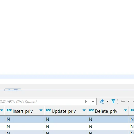
AI 应用
10分钟微调：让0.6B模型媲美235B模
多模态数据信
型
依托云原生高可用架构,实现Dify私有化部署
用1%尺寸在特定领域达到大模型90%以上效果
一个 AI 助手
超强辅助，Bol
即刻拥有 DeepSeek-R1 满血版
在企业官网、通讯软件中为客户提供 AI 客服
多种方案随心选，轻松解锁专属 DeepSeek