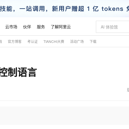
云市场
伙伴
服务
了解阿里云
践
官方博客
考认证
TIANCHI大赛
活动广场
下载
AI 特惠
数据与 API
成为产品伙伴
企业增值服务
最佳实践
价格计算器
AI 场景体
基础软件
产品伙伴合
阿里云认证
市场活动
配置报价
大模型
自助选配和估算价格
步到位
智启 AI 普惠权益
产品生态集成认证中心
企业支持计划
云上春晚
域名与网站
Qwen Audio：打造专属 AI 语音助手
千问官方 MaaS 平台，为开发者和 Agent 而生，新用户赠送 1 亿 + tokens 额度
一句话生成原生
AI Coding
阿里云Maa
2026 阿里云
云服务器 E
为企业打
数据集
Windows
大模型认证
模型
NEW
NEW
数据控制语言
格式还原
值低价云产品抢先购
至高享 1亿+免费 tokens，加速 Al 应用落地
提供智能易用的域名与建站服务
Qwen-Audio-3.0-Realtime 端到端实时语音角色扮演
输入一句话想法,
智能编程，一键
安全可靠、
产品生态伙伴
专家技术服务
云上奥运之旅
弹性计算合作
阿里云中企出
手机三要素
宝塔 Linux
全部认证
价格优势
开源旗舰模型
即刻拥有 DeepSeek-V4-Pro
阿里云 OPC 创新助力计划
千问大模型
一键部署幻兽
AI 电商营销
对象存储 O
大模型
产品生态伙伴工作台
企业增值服务台
云栖战略参考
云存储合作计
云栖大会
身份实名认证
CentOS
训练营
推动算力普惠，释放技术红利
最高返9万
真正可用的 1M 上下文,一次完成代码全链路开发
快速构建应用程序和网站，即刻迈出上云第一步
轻松解锁专属 DeepSeek-V4-Pro
至高百万元 Token 补贴，加速一人公司成长
多元化、高性能、安全可靠的大模型服务
一键购买专属
从图文生成到
云上的中国
数据库合作计
活动全景
短信
Docker
图片和
自进化智能体
5 分钟轻松部署专属 QwenPaw
Token Plan 模型订阅计划
数字证书管理服务（原SSL证书）
高效搭建 AI
AI 广告创作
无影云电脑
企业成长
NEW
HOT
信息公告
看见新力量
云网络合作计
OCR 文字识别
JAVA
越聪明
证享300元代金券
全托管，含MySQL、PostgreSQL、SQL Server、MariaDB多引擎
Qwen3.8-Max 首发尝鲜，限时加量 10 倍，夜间低至2折
实现全站HTTPS，呈现可信的WEB访问
从聊天伙伴进化为能主动干活的本地数字员工
图文、视频一
随时随地安
魔搭 Mode
Kimi-K3
HappyHors
NEW
loud
服务实践
官网公告
金融模力时刻
Salesforce O
版
发票查验
全能环境
Claude Code + GStack 打造工程团队
千问办公，限时限量积分加倍
Qoder
低代码高效构
AI 建站
短信服务
型
NEW
作计划
Kimi 最新旗舰模型，长程编程与推理利器
让文字生成流
计划
创新中心
魔搭 ModelSc
健康状态
理服务
让AI从“聊天伙伴”进化为能干活的“数字员工”
安装技能 GStack，拥有专属 AI 工程团队
你的AI工作搭子，覆盖日常办公高频场景
面向真实软件的智能体编程平台
0 代码专业建
客户案例
天气预报查询
操作系统
态合作计划