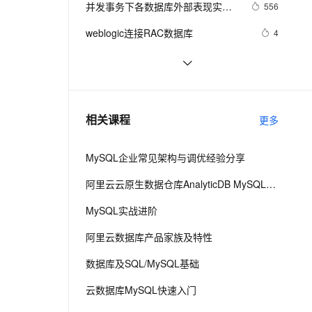
安全
并发事务下各数据库外部表现实测
我要投诉
e-1.1-I2V
Cosyvoice-V3-Flash
556
PolarDB
上云场景组合购
Milvus 弹性伸缩功能新增节
伴
之一（SQL Server篇）
漫剧创作，剧本、分镜、视频高效生成
100%兼容MySQL、PostgreSQL，兼容Oracle，支持集中和分布式
覆盖90%+业务场景，专享组合折扣价
点支持范围
畅自然，细节丰富
高表现力语音合成大模型，语音克隆听感自然
VPN
weblogic连接RAC数据库
4
ernetes 版 ACK
云聚AI 严选权益
AI 原生数据库服务发布
SSL 证书
「时序数据库」时间序列数据与
2
2V
Fun-ASR
，一键激活高效办公新体验
理容器应用的 K8s 服务
精选AI产品，从模型到应用全链提效
Agent 数据网关
MongoDB：第一部分-简介
文戏情感细腻自然，动作戏激烈拳拳到肉，实现更强表演能力
支持中英文自由切换，具备更强的噪声鲁棒性
堡垒机
征文分享｜OceanBase 3.1.2 数据库
7
AI 用量加速计划
云原生数据库 PolarDB
性能测试探索
防火墙
、识别商机，让客服更高效、服务更出色。
Script:收集数据库中用户的角色和表
新老同享，达量后返
Agentic Database 发布
5
相关课程
更多
空间等信息
主机安全
应用
MySQL企业常见架构与调优经验分享
千问办公
NEW
AI 应用及服务市场
的智能体编程平台
一站式AI生产力平台
阿里云云原生数据仓库AnalyticDB MySQL版 使用教程
AI 应用
伶鹊
MySQL实战进阶
企业级人与Agent协作平台，接入和调度多个数字员工
智能客服平台，对话机器人、对话分析、智能外呼
大模型
阿里云数据库产品家族及特性
大模型服务平台百炼 - 全妙
自然语言处理
数据库及SQL/MySQL基础
应用创作平台
多模态内容创作工具，已接入 DeepSeek
数据标注
云数据库MySQL快速入门
机器学习