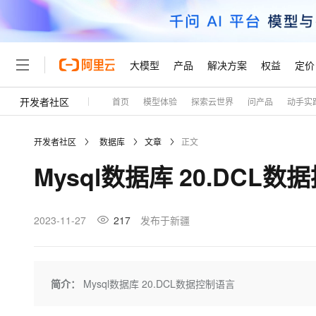
大模型
产品
解决方案
权益
定价
开发者社区
首页
模型体验
探索云世界
问产品
动手实
大模型
产品
解决方案
权益
定价
云市场
伙伴
服务
了解阿里云
精选产品
精选解决方案
普惠上云
产品定价
精选商城
成为销售伙伴
售前咨询
为什么选择阿里云
千问AI平台
开发者社区
数据库
文章
正文
了解云产品的定价详情
大模型服务平台百炼
睿译宝，AI翻译排版一
普惠上云 官方力荐
分销伙伴
在线服务
网站建设
什么是云计算
大
Mysql数据库 20.DCL
大模型服务与应用平台
上传文档即自动完成翻译和
云服务器38元/年起，超
咨询伙伴
多端小程序
技术领先
云上成本管理
售后服务
轻量应用服务器
GLM-5.2：长任务时代
官方推荐返现计划
大模型
精选产品
精选解决方案
Salesforce 国际版订阅
稳定可靠
管理和优化成本
推荐新用户得奖励，单订单
销售伙伴合作计划
2023-11-27
217
发布于新疆
自助服务
友盟天域
安全合规
人工智能与机器学习
AI
文本生成
云数据库 RDS
Hermes Agent，打造
云工开物
无影生态合作计划
在线服务
观测云
分析师报告
自主进化，持久记忆，越用
高校专属算力普惠，学生认
计算
互联网应用开发
Qwen3.8-Max
HOT
Salesforce On Alibaba C
工单服务
Tuya 物联网平台阿里云
研究报告与白皮书
人工智能平台 PAI
快速拥有专属 OpenClaw
简介：
Mysql数据库 20.DCL数据控制语言
大模
Consulting Partner 合
大数据
容器
智能体时代全能旗舰模型
免费试用
短信专区
一站式AI开发、训练和推
蓝凌 OA
AI 大模型销售与服务生
现代化应用