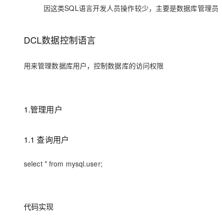
存储
天池大赛
Qwen3.7-Plus
云解析DNS
解决方案免费试用 新老
因这类SQL语言开发人员操作较少，主要是数据库管理员
电子合同
最高领取价值200元试用
能看、能想、能动手的多模
安全
网络与CDN
AI 算法大赛
畅捷通
大数据开发治理平台 Data
AI 产品 免费试用
DCL数据控制语言
网络
安全
云开发大赛
Qwen3-VL-Plus
Tableau 订阅
1亿+ 大模型 tokens 和 
可观测
入门学习赛
中间件
AI空中课堂在线直播课
用来管理数据库用户，控制数据库的访问权限
云防火墙
140+云产品 免费试用
上云与迁云
云原生的云上边界网络安全
产品新客免费试用，最长1
数据库
生态解决方案
大模型服务
企业出海
大模型ACA认证体验
大数据计算
1.管理用户
助力企业全员 AI 认知与能
行业生态解决方案
千问AI平台-Token Plan
政企业务
媒体服务
开发者生态解决方案
1.1 查询用户
企业服务与云通信
千问AI平台-模型体验
AI 开发和 AI 应用解决
在线体验全尺寸、多种模态
域名与网站
select * from mysql.user;
Happy 系列大模型
终端用户计算
Serverless
代码实现
开发工具