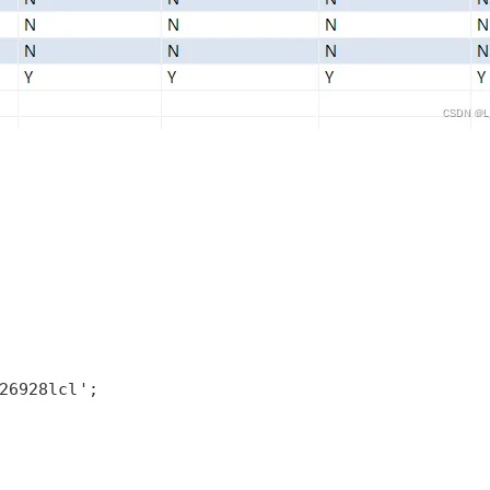
26928lcl';