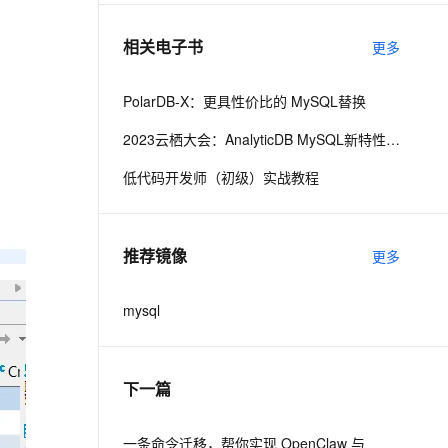
相关电子书
更多
息提取
与 AI 智能体进行实时音视频通话
从文本、图片、视频中提取结构化的属性信息
构建支持视频理解的 AI 音视频实时通话应用
PolarDB-X：更具性价比的 MySQL替换
t.diy 一步搞定创意建站
构建大模型应用的安全防护体系
2023云栖大会：AnalyticDB MySQL新特性介绍
通过自然语言交互简化开发流程,全栈开发支持
通过阿里云安全产品对 AI 应用进行安全防护
低代码开发师（初级）实战教程
推荐镜像
更多
mysql
下一篇
一条命令迁移，帮你实现 OpenClaw 与