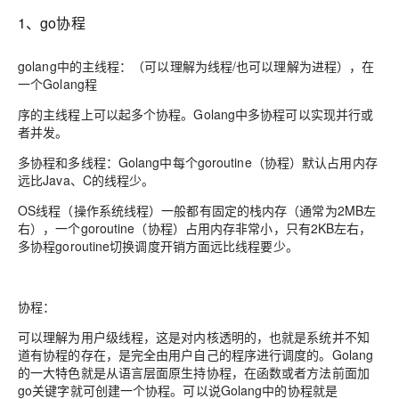
1、go协程
golang中的主线程：（可以理解为线程/也可以理解为进程），在
一个Golang程
序的主线程上可以起多个协程。Golang中多协程可以实现并行或
者并发。
多协程和多线程：Golang中每个goroutine（协程）默认占用内存
远比Java、C的线程少。
OS线程（操作系统线程）一般都有固定的栈内存（通常为2MB左
右），一个goroutine（协程）占用内存非常小，只有2KB左右，
多协程goroutine切换调度开销方面远比线程要少。
协程
：
可以理解为用户级线程，这是对内核透明的，也就是系统并不知
道有协程的存在，是完全由用户自己的程序进行调度的。Golang
的一大特色就是从语言层面原生持协程，在函数或者方法前面加
go关键字就可创建一个协程。可以说Golang中的协程就是