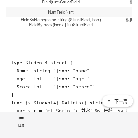
Field(i int)StructField
根据
NumField() int
FieldByName(name string)(StructField, bool)
根据给
FieldByIndex(index []int)StructField
多层
下一篇
目录