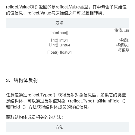
reflect.ValueOf() 返回的是reflect.Value类型，其中包含了原始值
的值信息，reflect.Value与原始值之间可以互相转换：
方法
将值以int
interface{}
Int() int64
将值以i
Uint() uint64
将值以ui
将值以双精度
Float() float64
3、结构体反射
任意值通过reflect.Typeof）获得反射对象信息后，如果它的类型
是结构体，可以通过反射值对象（reflect.Type）的NumField（）
和Field（）方法获得结构体成员的详细信息。
获取结构体成员相关的的方法：
方法