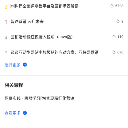
构建全渠道零售平台及营销场景解读
6728
2
智达营销 云启未来
9
3
营销活动送红包接入说明（Java版）
110
4
谈谈互动型网站中垃圾贴的应对方案，互联网营销
678
5
开源电子邮件营销平台 listmonk 使用教程
9
6
微信小程序 | 一文总结全部营销抽奖功能
20
7
相关课程
场景实践 - 机器学习PAI实现精细化营销
企业信息化"主题经营研究稿-王甲佳全息营销系列12
4
8
查看更多
沉浸式学习PostgreSQL|PolarDB 15: 企业ERP软件、网
5
9
站、分析型业务场景、营销场景人群圈选, 任意字段组合
条件数据筛选