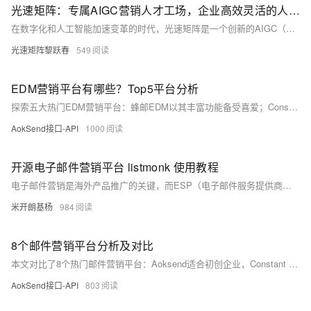
光速矩阵：专属AIGC营销人才工场，企业高效灵活的人才共享平台
在数字化和人工智能加速变革的时代，光速矩阵是一个创新的AIGC（人工智能生成内容）人才共享平台，为企业提供从创意策划到内容分发的全流程支持。平台汇聚了各类AIGC人才，通过智能匹配系统和灵活用工模式，帮助企业高效、低成本地获取优质内容创作服务，实现品牌营销的卓越增长。
光速矩阵黎跃春
549
EDM营销平台有哪些？Top5平台分析
探索五大热门EDM营销平台：蜂邮EDM以其丰富功能备受喜爱；Constant Contact以用户友好体验著称；Sendinblue结合短信营销与广告管理，适合中小企业；GetResponse提供营销自动化解决方案，适合各类企业；AokSend以其历史底蕴和分析工具吸引用户。各平台特色各异，企业可根据需求选择。
AokSend接口-API
1000
开源电子邮件营销平台 listmonk 使用教程
电子邮件营销是海外产品推广的关键，而ESP（电子邮件服务提供商）如Mailchimp和SendCloud等常被用于管理邮件列表和跟踪效果。然而，成本和定制化限制成为问题。为解决这些问题，开源平台如listmonk提供了一种灵活且可定制的解决方案。listmonk用Go语言编写，具备订阅者管理、邮件创建发送、跟踪分析和API集成等功能，特别适合中小企业和大型组织。它还支持一键部署，例如通过Sealos应用商店，使得部署过程变得简单。
米开朗基杨
984
8个邮件营销平台分析及对比
本文对比了8个热门邮件营销平台：Aoksend适合初创企业，Constant Contact用户友好，Sendinblue提供多元营销服务，GetResponse功能全面，蜂邮EDM适合大规模活动，MailerLite价格实惠，Campaign Monitor专业定制，ActiveCampaign侧重营销自动化。选择时应考虑自身需求和预算。
AokSend接口-API
803