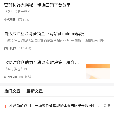
营销利器大揭秘：精选营销平台分享
营销平台的一些分享
小强聊it
373
自适应IT互联网营销企业网站pbootcms模板
一款蓝色自适应IT互联网营销企业网站pbootcms模板，该模板采用响应式设计，可自适应手机端，适合一切网络技术公司、互联网IT行业，源码下载，为您提供了便捷哦。
疯狂的猿
317
《实时数仓助力互联网实时决策、精准营销》电子版地址
《实时数仓》PDF
auqbllxiu
339
热门文章
最新文章
杜蕾斯的双11：一场曼伦营销理论体系与阿里云数据中台
5
1
相结合的实践