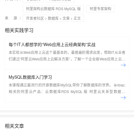
阿里架构云数据库 RDS MySQL 版
阿里专家架构
来 源：
开发者社区
>
数据库
>
文章
> 正文
相关实践学习
每个IT人都想学的“Web应用上云经典架构”实战
本实验从Web应用上云这个最基本的、最普遍的需求出发，帮助IT从业者
们通过“阿里云Web应用上云解决方案”，了解一个企业级Web应用上云的
常见架构，了解如何构建一个高可用、可扩展的企业级应用架构。
MySQL数据库入门学习
本课程通过最流行的开源数据库MySQL带你了解数据库的世界。 &nbsp;
相关的阿里云产品：云数据库RDS MySQL 版 阿里云关系型数据库
RDS（Relational Database Service）是一种稳定可靠、可弹性伸缩的在
线数据库服务，提供容灾、备份、恢复、迁移等方面的全套解决方案，彻
底解决数据库运维的烦恼。 了解产品详
情:&nbsp;https://www.aliyun.com/product/rds/mysql&nbsp;
相关文章