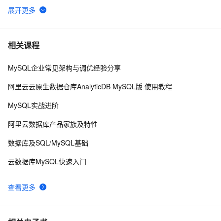
【阿里云新品发布·周刊】第11期：云数据库 MySQL 
438
6
8.0 重磅发布，更适合企业使用场景的RDS数据库
PostgreSQL\MySQL比较
3
7
相关课程
MySQL企业常见架构与调优经验分享
Mysql笔记--常用命令
3
8
阿里云云原生数据仓库AnalyticDB MySQL版 使用教程
Java必学MySQL数据库应用场景
4
9
MySQL实战进阶
mysql预处理语句
478
10
阿里云数据库产品家族及特性
数据库及SQL/MySQL基础
云数据库MySQL快速入门
查看更多