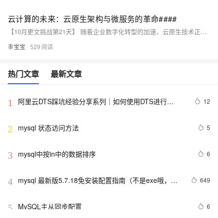
云计算的未来：云原生架构与微服务的革命####
【10月更文挑战第21天】 随着企业数字化转型的加速，云原生技术正迅速成为IT行业的新宠。本文深入探讨了云原生架构的核心理念、关键技术如容器化和微服务的优势，以及如何通过这些技术实现高效、灵活且可扩展的现代应用开发。我们将揭示云原生如何重塑软件开发流程，提升业务敏捷性，并探索其对企业IT架构的深远影响。 ####
丰宝宝
529
热门文章
最新文章
阿里云DTS踩坑经验分享系列｜如何使用DTS进行
12
1
MySQL->ClickHouse同步
mysql 状态访问方法
5
2
mysql中按in中的数据排序
6
3
mysql 最新版5.7.18免安装配置指南（不是exe哦，下
649
4
载完后没有data目录）
MySQL主从同步配置
6
5