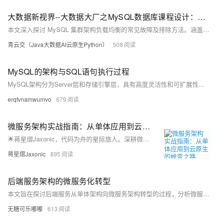
大数据新视界--大数据大厂之MySQL数据库课程设计：MySQL集群架构负载均衡故障排除与解决方案
本文深入探讨 MySQL 集群架构负载均衡的常见故障及排除方法。涵盖请求分配不均、节点无法响应、负载均衡器故障等现象，介绍多种负载均衡算法及故障排除步骤，包括检查负载均衡器状态、调整算法、诊断修复节点故障等。还阐述了预防措施与确保系统稳定性的方法，如定期监控维护、备份恢复策略、团队协作与知识管理等。为确保 MySQL 数据库系统高可用性提供全面指导。
青云交（Java大数据AI云原生Python）
508
MySQL的架构与SQL语句执行过程
MySQL架构分为Server层和存储引擎层，具有高度灵活性和可扩展性。Server层包括连接器、查询缓存（MySQL 8.0已移除）、分析器、优化器和执行器，负责处理SQL语句；存储引擎层负责数据的存储和读取，常见引擎有InnoDB、MyISAM和Memory。SQL执行过程涉及连接、解析、优化、执行和结果返回等步骤，本文详细讲解了一条SQL语句的完整执行过程。
erqfvnamwumvo
679
微服务架构实战指南：从单体应用到云原生的蜕变之路
🌟蒋星熠Jaxonic，代码为舟的星际旅人。深耕微服务架构，擅以DDD拆分服务、构建高可用通信与治理体系。分享从单体到云原生的实战经验，探索技术演进的无限可能。
蒋星熠Jaxonic
895
后端服务架构的微服务化转型
本文旨在探讨后端服务从单体架构向微服务架构转型的过程，分析微服务架构的优势和面临的挑战。文章首先介绍单体架构的局限性，然后详细阐述微服务架构的核心概念及其在现代软件开发中的应用。通过对比两种架构，指出微服务化转型的必要性和实施策略。最后，讨论了微服务架构实施过程中可能遇到的问题及解决方案。
无糖可乐嘟嘟
613