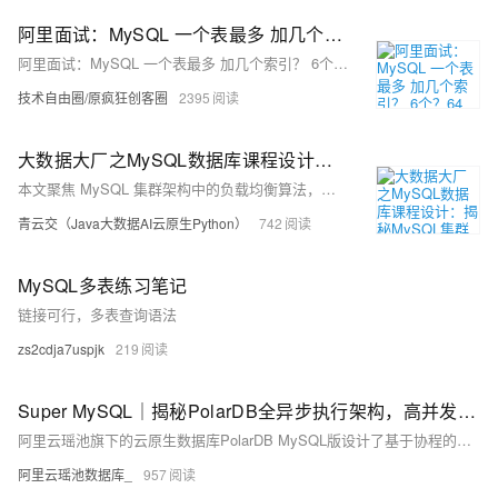
阿里面试：MySQL 一个表最多 加几个索引？ 6个？64个？还是多少？
阿里面试：MySQL 一个表最多 加几个索引？ 6个？64个？还是多少？
技术自由圈/原疯狂创客圈
2395
大数据大厂之MySQL数据库课程设计：揭秘MySQL集群架构负载均衡核心算法：从理论到Java代码实战，让你的数据库性能飙升！
本文聚焦 MySQL 集群架构中的负载均衡算法，阐述其重要性。详细介绍轮询、加权轮询、最少连接、加权最少连接、随机、源地址哈希等常用算法，分析各自优缺点及适用场景。并提供 Java 语言代码实现示例，助力直观理解。文章结构清晰，语言通俗易懂，对理解和应用负载均衡算法具有实用价值和参考价值。
青云交（Java大数据AI云原生Python）
742
MySQL多表练习笔记
链接可行，多表查询语法
zs2cdja7uspjk
219
Super MySQL｜揭秘PolarDB全异步执行架构，高并发场景性能利器
阿里云瑶池旗下的云原生数据库PolarDB MySQL版设计了基于协程的全异步执行架构，实现鉴权、事务提交、锁等待等核心逻辑的异步化执行，这是业界首个真正意义上实现全异步执行架构的MySQL数据库产品，显著提升了PolarDB MySQL的高并发处理能力，其中通用写入性能提升超过70%，长尾延迟降低60%以上。
阿里云瑶池数据库_
957