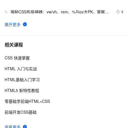
揭秘CSS布局神器：vw/vh、rem、%与px大PK，掌握它
6
5
们，让你的网页设计秒变高大上，面试难题迎刃而解！
CSS Content 属性妙用
356
6
CSS重构：样式表性能调优
700
7
相关课程
CSS 快速掌握
网页标准化:CSS代码缩写精简实例
5
8
HTML 入门与实战
uni-app学习笔记-引入全局uni.css和flex布局（七）
4
9
HTML基础入门学习
css3 Gradients 线性渐变
4
10
HTML5 新特性教程
零基础学前端HTML+CSS
前端开发CSS基础
查看更多