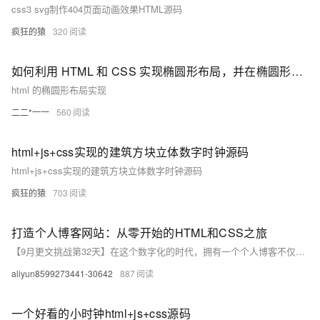
css3 svg制作404页面动画效果HTML源码
疯狂的猿
320
如何利用 HTML 和 CSS 实现椭圆形布局，并在椭圆形路径上渲染可点击座位？
html 的椭圆形布局实现
二二*一一
560
html+js+css实现的建筑方块立体数字时钟源码
html+js+css实现的建筑方块立体数字时钟源码
疯狂的猿
703
打造个人博客网站：从零开始的HTML和CSS之旅
【9月更文挑战第32天】在这个数字化的时代，拥有一个个人博客不仅是展示自我的平台，也是技术交流的桥梁。本文将引导初学者理解并实现一个简单的个人博客网站的搭建，涵盖HTML的基础结构、CSS样式的美化技巧以及如何将两者结合来制作一个完整的网页。通过这篇文章，你将学会如何从零开始构建自己的网络空间，并在互联网世界留下你的足迹。
aliyun8599273441-30642
887
一个好看的小时钟html+js+css源码