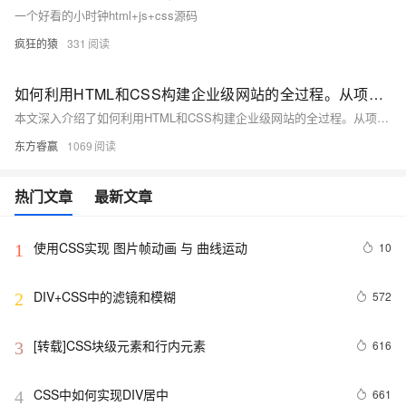
一个好看的小时钟html+js+css源码
疯狂的猿
331
如何利用HTML和CSS构建企业级网站的全过程。从项目概述到页面结构设计，再到HTML结构搭建与CSS样式设计，最后实现具体页面并进行优化提升，全面覆盖了网站开发的关键步骤
本文深入介绍了如何利用HTML和CSS构建企业级网站的全过程。从项目概述到页面结构设计，再到HTML结构搭建与CSS样式设计，最后实现具体页面并进行优化提升，全面覆盖了网站开发的关键步骤。通过实例展示了主页、关于我们、产品展示、新闻动态及联系我们等页面的设计与实现，强调了合理布局、美观设计及用户体验的重要性。旨在为企业打造一个既专业又具吸引力的线上平台。
东方睿赢
1069
热门文章
最新文章
使用CSS实现 图片帧动画 与 曲线运动
10
1
DIV+CSS中的滤镜和模糊
572
2
[转载]CSS块级元素和行内元素
616
3
CSS中如何实现DIV居中
661
4