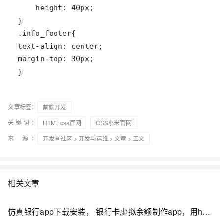
}
文章标签：
前端开发
关键词：
HTML css官网
CSS小米官网
来 源：
开发者社区
>
开发与运维
>
文章
> 正文
相关文章
仿真银行app下载安装， 银行卡虚拟余额制作app，用html+css+js实现逼真娱乐工具