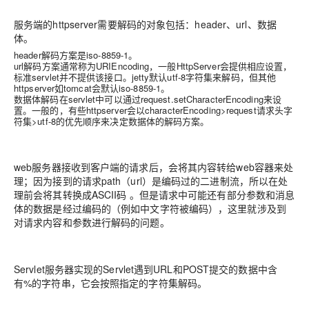
服务端的httpserver需要解码的对象包括：header、url、数据
体。
header解码方案是iso-8859-1。
url解码方案通常称为URIEncoding，一般HttpServer会提供相应设置，
标准servlet并不提供该接口。jetty默认utf-8字符集来解码，但其他
httpserver如tomcat会默认iso-8859-1。
数据体解码在servlet中可以通过request.setCharacterEncoding来设
置。一般的，有些httpserver会以characterEncoding>request请求头字
符集>utf-8的优先顺序来决定数据体的解码方案。
web服务器接收到客户端的请求后，会将其内容转给web容器来处
理；因为接到的请求path（url）是编码过的二进制流，所以在处
理前会将其转换成ASCII码 。但是请求中可能还有部分参数和消息
体的数据是经过编码的（例如中文字符被编码），这里就涉及到
对请求内容和参数进行解码的问题。
Servlet服务器实现的Servlet遇到URL和POST提交的数据中含
有%的字符串，它会按照指定的字符集解码。