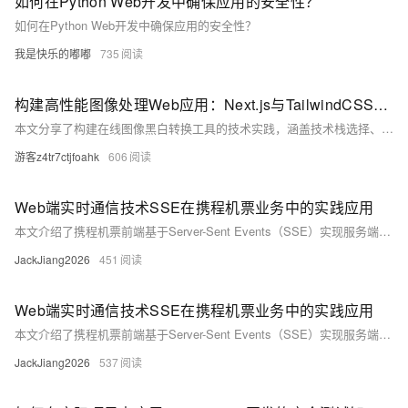
如何在Python Web开发中确保应用的安全性？
如何在Python Web开发中确保应用的安全性？
我是快乐的嘟嘟
735
构建高性能图像处理Web应用：Next.js与TailwindCSS实践
本文分享了构建在线图像黑白转换工具的技术实践，涵盖技术栈选择、架构设计与性能优化。项目采用Next.js提供优秀的SSR性能和SEO支持，TailwindCSS加速UI开发，WebAssembly实现高性能图像处理算法。通过渐进式处理、WebWorker隔离及内存管理等策略，解决大图像处理性能瓶颈，并确保跨浏览器兼容性和移动设备优化。实际应用案例展示了其即时处理、高质量输出和客户端隐私保护等特点。未来计划引入WebGPU加速、AI增强等功能，进一步提升用户体验。此技术栈为Web图像处理应用提供了高效可行的解决方案。
游客z4tr7ctjfoahk
606
Web端实时通信技术SSE在携程机票业务中的实践应用
本文介绍了携程机票前端基于Server-Sent Events（SSE）实现服务端推送的企业级全链路通用技术解决方案。文章深入探讨了 SSE 技术在应用过程中包括方案对比、技术选型、链路层优化以及实际效果等多维度的技术细节，为类似使用场景提供普适性参考和借鉴。该方案设计目标是实现通用性，适用于各种网络架构和业务场景。
JackJiang2026
451
Web端实时通信技术SSE在携程机票业务中的实践应用
本文介绍了携程机票前端基于Server-Sent Events（SSE）实现服务端推送的企业级全链路通用技术解决方案。文章深入探讨了 SSE 技术在应用过程中包括方案对比、技术选型、链路层优化以及实际效果等多维度的技术细节，为类似使用场景提供普适性参考和借鉴。
JackJiang2026
537