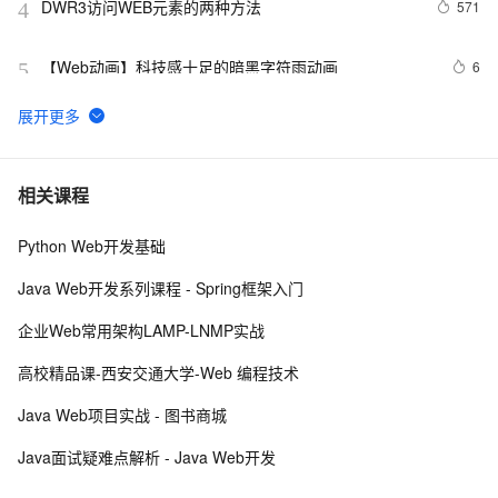
DWR3访问WEB元素的两种方法
571
4
【Web动画】科技感十足的暗黑字符雨动画 
6
5
Web性能优化工具WebPageTest（三）——本地部署
7
6
（Windows 7版本）
高性能web建站规则（CDN）
483
7
相关课程
Python Web开发基础
Python：使用PyJWT实现JSON Web Tokens加密解密
2
8
Java Web开发系列课程 - Spring框架入门
而桌面app向来是web前端开发开发人员下意识的避开方
2
9
企业Web常用架构LAMP-LNMP实战
RDIFramework.NET开发实例━表约束条件权限的使
621
10
高校精品课-西安交通大学-Web 编程技术
用-Web
Java Web项目实战 - 图书商城
Java面试疑难点解析 - Java Web开发