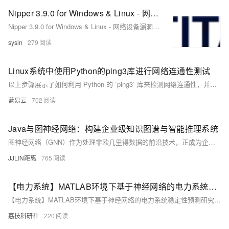
Nipper 3.9.0 for Windows & Linux - 网络设备漏洞评估
Nipper 3.9.0 for Windows & Linux - 网络设备漏洞评估
sysin
279
Linux系统中使用Python的ping3库进行网络连通性测试
以上步骤展示了如何利用 Python 的 `ping3` 库来检测网络连通性，并且提供了基本错误处理方法以确保程序能够优雅地处理各种意外情形。通过简洁明快、易读易懂、实操性强等特点使得该方法非常适合开发者或系统管理员快速集成至自动化工具链之内进行日常运维任务之需求满足。
蓝易云
702
Java与图神经网络：构建企业级知识图谱与智能推理系统
图神经网络（GNN）作为处理非欧几里得数据的前沿技术，正成为企业知识管理和智能推理的核心引擎。本文深入探讨如何在Java生态中构建基于GNN的知识图谱系统，涵盖从图数据建模、GNN模型集成、分布式图计算到实时推理的全流程。通过具体的代码实现和架构设计，展示如何将先进的图神经网络技术融入传统Java企业应用，为构建下一代智能决策系统提供完整解决方案。
JJLIN距离
765
【电力系统】MATLAB环境下基于神经网络的电力系统稳定性预测研究（Matlab代码实现）
【电力系统】MATLAB环境下基于神经网络的电力系统稳定性预测研究（Matlab代码实现）
荔枝科研社
220