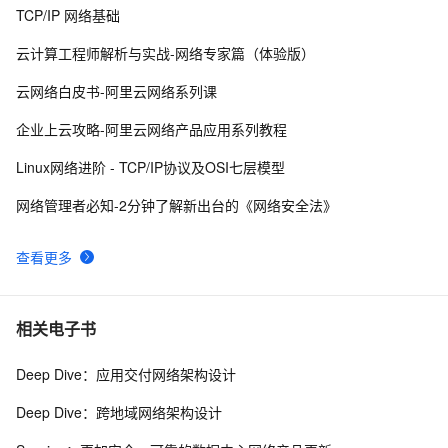
TCP/IP 网络基础
亮相国家网络安全宣传周，阿里云全新展现云原生免疫
10
8
防线
云计算工程师解析与实战-网络专家篇（体验版）
深入理解SSL数字证书：定义、工作原理与网络安全的重
5
9
云网络白皮书-阿里云网络系列课
要性
网络安全之认识托管威胁检测与响应（MDR）
9
10
企业上云攻略-阿里云网络产品应用系列教程
Linux网络进阶 - TCP/IP协议及OSI七层模型
网络管理者必知-2分钟了解新出台的《网络安全法》
查看更多
相关电子书
Deep Dive：应用交付网络架构设计
Deep Dive：跨地域网络架构设计