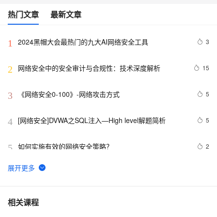
热门文章
最新文章
2024黑帽大会最热门的九大AI网络安全工具
3
1
网络安全中的安全审计与合规性：技术深度解析
15
2
《网络安全0-100》-网络攻击方式
5
3
[网络安全]DVWA之SQL注入—High level解题简析
5
4
如何实施有效的网络安全策略？
2
5
【网络安全 | 网安工具】御剑WEB指纹识别系统使用详
14
6
析
网络安全产品之认识防非法外联系统
11
7
相关课程