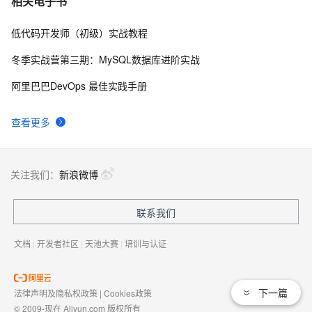
相关电子书
集锦
低代码开发师（初级）实战教程
手机秒变IoT设备?——巧妙利用阿里云物联网平台
13019
8
冬季实战营第三期：MySQL数据库进阶实战
【直播回顾】小眯眼摄像头产品培训 - 物联网爆品推
12998
9
阿里巴巴DevOps 最佳实践手册
荐 - 88大促预告
塑云科技：性能突破，基于
12812
10
查看更多
KafKa+OTS+MaxCompute 完成了一次物联网系统
技术重构
关注我们：
新浪微博
联系我们
文档
|
开发者社区
|
天池大赛
|
培训与认证
下一篇
法律声明及隐私权政策
|
Cookies政策
© 2009-现在 Aliyun.com 版权所有