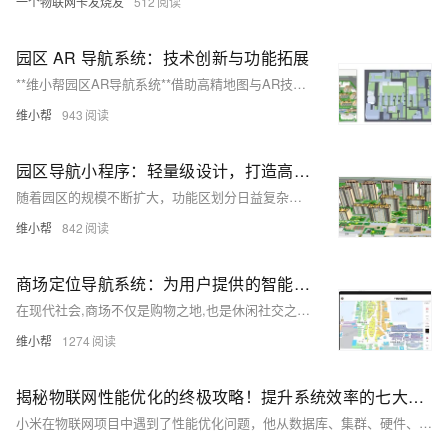
一个物联网卡发烧友
512
园区 AR 导航系统：技术创新与功能拓展
**维小帮园区AR导航系统**借助高精地图与AR技术，打破传统二维导航局限，提供三维立体地图和沉浸式导航体验。系统包括AR实景指引、VR全景预览、便捷预约参观和智能停车场导航等功能，大幅提升访客定位与通行效率，推动园区管理智能化。未来，该技术有望在更多领域广泛应用。
维小帮
943
园区导航小程序：轻量级设计，打造高效智慧园区
随着园区的规模不断扩大，功能区划分日益复杂，导致访客和新员工在没有有效导航的情况下容易迷路。传统APP导航虽能解决部分问题，但其下载安装繁琐、占用手机内存大、且非高频使用导致的闲置，让许多用户望而却步。园区导航小程序的出现，以其无需下载、即用即走的特性，为访客提供一个便捷、高效的导航体验。
维小帮
842
商场定位导航系统：为用户提供的智能化与个性化服务
在现代社会,商场不仅是购物之地,也是休闲社交之所。但庞大的规模常导致顾客迷路,影响体验。商场定位导航系统通过精准室内定位技术,帮助顾客轻松找到目的地,显著提升便捷性与满意度。系统还具备实时位置共享及智能路径规划功能,加强互动营销;同时,数据分析工具助力商场优化管理,提高效率。核心功能包括:高精度电子地图、智能路径规划、实时定位导航、位置共享及基础设施快速查找。这些特性不仅能增加顾客满意度与忠诚度,还能提高商场运营的数据化水平,扩大品牌影响力,是商场智慧化转型的关键。
维小帮
1274
揭秘物联网性能优化的终极攻略！提升系统效率的七大法宝
小米在物联网项目中遇到了性能优化问题，他从数据库、集群、硬件、代码、并行处理、JVM及操作系统等多个层面分享了优化经验。包括SQL优化、分库分表、缓存使用、水平扩容、分布式调度、硬件升级、代码分析、并行处理、GC调优及操作系统参数调整等。小米强调性能优化需结合实际情况，逐步提升系统响应速度与稳定性。欢迎留言交流，共同进步。关注他的微信公众号“软件求生”，获取更多技术干货。