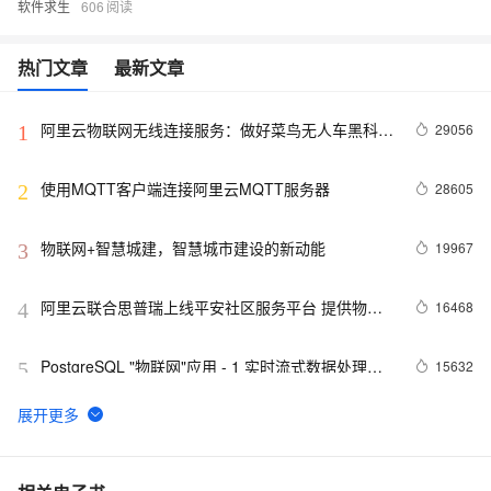
软件求生
606
热门文章
最新文章
阿里云物联网无线连接服务：做好菜鸟无人车黑科技
29056
1
的幕后英雄
使用MQTT客户端连接阿里云MQTT服务器
28605
2
物联网+智慧城建，智慧城市建设的新动能
19967
3
阿里云联合思普瑞上线平安社区服务平台 提供物联
16468
4
网一站式管理
PostgreSQL "物联网"应用 - 1 实时流式数据处理案
15632
5
例(万亿每天)
物联网平台实用技巧：调用API获取设备状态
14013
6
吃『派』那些事儿——阿里云物联网平台树莓派实战
13675
7