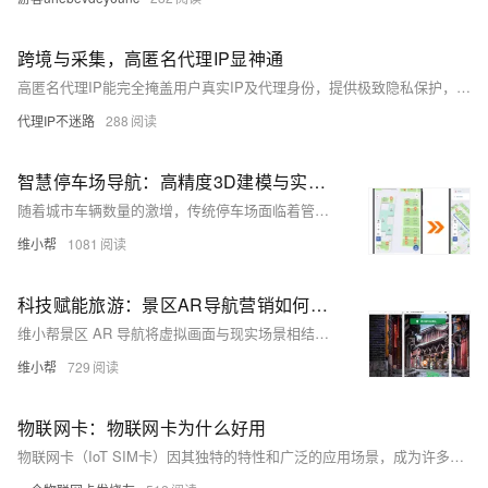
跨境与采集，高匿名代理IP显神通
高匿名代理IP能完全掩盖用户真实IP及代理身份，提供极致隐私保护，有效绕过地域限制，保障数据采集、跨境电商、网络安全等场景下的操作稳定与安全，是合法合规网络活动的重要工具。
代理IP不迷路
288
智慧停车场导航：高精度3D建模与实时数据驱动的停车解决方案
随着城市车辆数量的激增，传统停车场面临着管理效率低下、停车难、寻车难等问题。智慧停车场导航停车和反向寻车技术的引入，为解决这些问题提供了创新方案，极大提升了停车场的智能化水平和用户体验。
维小帮
1081
科技赋能旅游：景区AR导航营销如何吸引并留住游客
维小帮景区 AR 导航将虚拟画面与现实场景相结合，为游客提供了更加直观、生动的导航服务。通过独特的 AR 导航体验，景区能够在众多竞争对手中脱颖而出，给游客留下深刻的印象，从而激发他们的分享欲望，为景区带来更多的潜在游客。
维小帮
729
物联网卡：物联网卡为什么好用
物联网卡（IoT SIM卡）因其独特的特性和广泛的应用场景，成为许多智能设备和物联网解决方案中不可或缺的一部分。以下是物联网卡好用的几个理由：