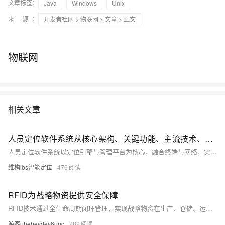
文章标签：
Java
Windows
Unix
来 源：
开发者社区
>
物联网
>
文章
> 正文
物联网
相关文章
人员定位软件系统从核心架构、关键功能、主流技术、典型应用与选型要点详解
人员定位软件系统以定位引擎与管理平台为核心，融合终端与网络，实现人员实时定位、安全管控及智能管理，适用于工厂、矿山、工地等场景，支持高精度定位、电子围栏、应急报警、考勤管理，并可集成视频监控等系统，提升安全与运营效率。如果您想进一步了解人员定位的案例，欢迎关注、评论留言~也可搜索lbs智能定位。
维构lbs智能定位
476
RFID为战略物资提供安全保障
RFID技术通过全生命周期闭环管理，实现战略物资在生产、仓储、运输、分发各环节的防伪溯源、实时监控与权限管控，支持快速盘点、自动报警与数据加密，提升战备效率与安全保障，广泛应用于军事、能源等关键领域。
游客uhebevdey6unc
282