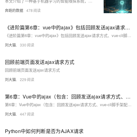
本文介绍了一种基于机器学习的智能嗅探系统，用于自动判定动态渲染页面中AJAX加载的最佳触发时机。系统由请求分析、机器学习判定、数据采集和文件存储四大模块构成，采用爬虫代理技术实现高效IP切换，并通过模拟真实浏览器访问抓取微博热搜及评论数据。核心代码示例展示了如何调用微博接口获取榜单与评论，并利用预训练模型预测AJAX触发条件，最终将结果以JSON或CSV格式存储。该方案提升了动态页面加载效率，为信息采集与热点传播提供了技术支持。
奔跑的数据
478
《进阶篇第6章：vue中的ajax》包括回顾发送ajax请求方式、vue-cli脚手架配置代理服务器、vue-resource
《进阶篇第6章：vue中的ajax》包括回顾发送ajax请求方式、vue-cli脚手架配置代理服务器、vue-resource
刘大猫.
330
回顾前端页面发送ajax请求方式
回顾前端页面发送ajax请求方式
刘大猫.
229
第6章：Vue中的ajax（包含：回顾发送ajax请求方式、vue-cli脚手架配置代理服务器）
第6章：Vue中的ajax（包含：回顾发送ajax请求方式、vue-cli脚手架配置代理服务器）
刘大猫.
447
Python中如何判断是否为AJAX请求