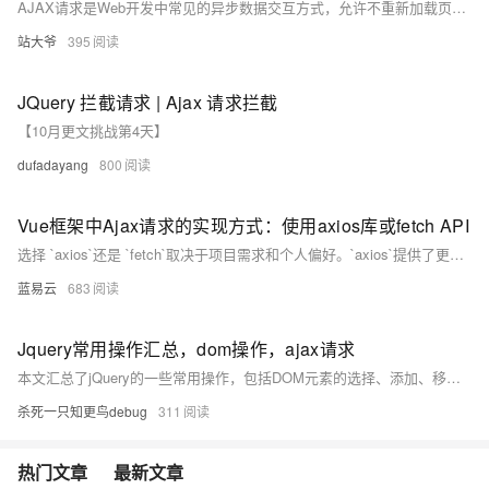
AJAX请求是Web开发中常见的异步数据交互方式，允许不重新加载页面即与服务器通信。在Python的Django和Flask框架中，判断AJAX请求可通过检查请求头中的`X-Requested-With`字段实现。Django提供`request.is_ajax()`方法，Flask则需手动检查该头部。本文详解这两种框架的实现方法，并附带代码示例，涵盖安全性、兼容性、调试及前端配合等内容，帮助开发者提升Web应用性能与用户体验。
站大爷
395
JQuery 拦截请求 | Ajax 请求拦截
【10月更文挑战第4天】
dufadayang
800
Vue框架中Ajax请求的实现方式：使用axios库或fetch API
选择 `axios`还是 `fetch`取决于项目需求和个人偏好。`axios`提供了更丰富的API和更灵活的错误处理方式，适用于需要复杂请求配置的场景。而 `fetch`作为现代浏览器的原生API，使用起来更为简洁，但在旧浏览器兼容性和某些高级特性上可能略显不足。无论选择哪种方式，它们都能有效地在Vue应用中实现Ajax请求的功能。
蓝易云
683
Jquery常用操作汇总，dom操作，ajax请求
本文汇总了jQuery的一些常用操作，包括DOM元素的选择、添加、移除，表单操作，以及如何使用jQuery发送Ajax请求，涵盖了GET、POST请求和文件上传等常见场景。
杀死一只知更鸟debug
311
热门文章
最新文章