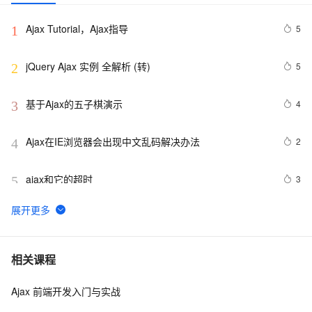
Ajax Tutorial，Ajax指导
5
1
jQuery Ajax 实例 全解析 (转)
5
2
基于Ajax的五子棋演示
4
3
Ajax在IE浏览器会出现中文乱码解决办法
2
4
ajax和它的超时
3
5
【温故而知新-Javascript】使用 Ajax（续）
10
6
如何在SpringBoot中集成JWT(JSON Web Token)鉴权
10
7
相关课程
Ajax 前端开发入门与实战
cpp struct json相互转换
18
8