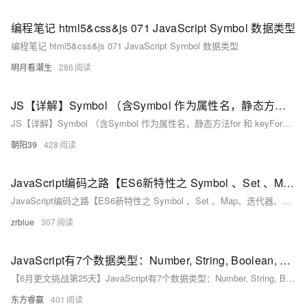
编程笔记 html5&css&js 071 JavaScript Symbol 数据类型
编程笔记 html5&css&js 071 JavaScript Symbol 数据类型
明月看潮生
286
JS【详解】Symbol （含Symbol 作为属性名，静态方法for 和 keyFor，11 个内置的 Symbol 值）
JS【详解】Symbol （含Symbol 作为属性名，静态方法for 和 keyFor，11 个内置的 Symbol 值）
朝阳39
428
JavaScript编码之路【ES6新特性之 Symbol 、Set 、Map、迭代器、生成器】（二）
JavaScript编码之路【ES6新特性之 Symbol 、Set 、Map、迭代器、生成器】（二）
zrblue
307
JavaScript有7个数据类型：Number, String, Boolean, Null, Undefined, Symbol(BES6)和BigInt(ES10)组成基本类型
【6月更文挑战第25天】JavaScript有7个数据类型：Number, String, Boolean, Null, Undefined, Symbol(BES6)和BigInt(ES10)组成基本类型，而Object包括Array、Function等是引用类型。Objects可以包含键值对，Array是特殊的Object。Functions也是对象。`null`和`undefined`被视为特殊的原始值。
东方睿赢
401