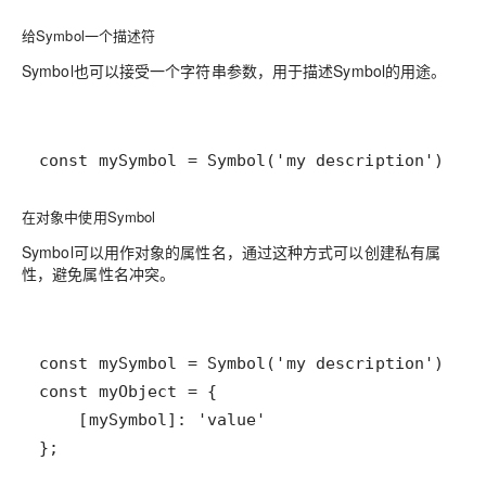
给Symbol一个描述符
Symbol也可以接受一个字符串参数，用于描述Symbol的用途。
const mySymbol = Symbol('my description');
在对象中使用Symbol
Symbol可以用作对象的属性名，通过这种方式可以创建私有属
性，避免属性名冲突。
};