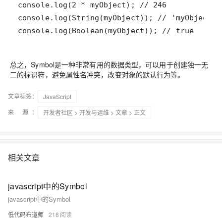
console.log(Boolean(myObject)); // true
总之，Symbol是一种非常有用的数据类型，可以用于创建独一无
二的标识符，避免属性名冲突，改变对象的默认行为等。
文章标签：
JavaScript
来 源：
开发者社区
>
开发与运维
>
文章
> 正文
相关文章
javascript中的Symbol
javascript中的Symbol
低代码布道师
218