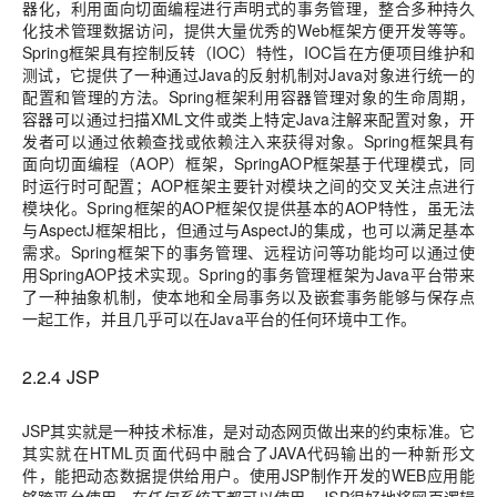
器化，利用面向切面编程进行声明式的事务管理，整合多种持久
化技术管理数据访问，提供大量优秀的Web框架方便开发等等。
Spring框架具有控制反转（IOC）特性，IOC旨在方便项目维护和
测试，它提供了一种通过Java的反射机制对Java对象进行统一的
配置和管理的方法。Spring框架利用容器管理对象的生命周期，
容器可以通过扫描XML文件或类上特定Java注解来配置对象，开
发者可以通过依赖查找或依赖注入来获得对象。Spring框架具有
面向切面编程（AOP）框架，SpringAOP框架基于代理模式，同
时运行时可配置；AOP框架主要针对模块之间的交叉关注点进行
模块化。Spring框架的AOP框架仅提供基本的AOP特性，虽无法
与AspectJ框架相比，但通过与AspectJ的集成，也可以满足基本
需求。Spring框架下的事务管理、远程访问等功能均可以通过使
用SpringAOP技术实现。Spring的事务管理框架为Java平台带来
了一种抽象机制，使本地和全局事务以及嵌套事务能够与保存点
一起工作，并且几乎可以在Java平台的任何环境中工作。
2.2.4 JSP
JSP其实就是一种技术标准，是对动态网页做出来的约束标准。它
其实就在HTML页面代码中融合了JAVA代码输出的一种新形文
件，能把动态数据提供给用户。使用JSP制作开发的WEB应用能