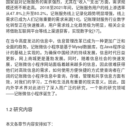
国家庭对记账服务的需求强烈，尤其在“收入”“支出”方面，需求规
模还将不断走高。 2018至2021年间，记账服务用户的线上渗透率
从47.8%上升至80.2%，记账服务线上记录化趋势明显增强，线上
需求已成为人们记账重要的需求来源[10]。记账理财服务行业数字
化转型正在快速推进，用户需求线上化趋势极为明显，相关企业
将借助互联网平台等线上渠道获客，实现数字化[17]。
在当今高度发达的信息中，信息管理改革已成为一种更加广泛和
全面的趋势。记账微信小程序是基于Mysql数据库，在Java程序设
计的基础上实现的。为确保中国经济的持续发展，信息时代日益
更新，网上商城更是蓬勃发展。同时，随着信息社会的快速发
展，记账微信小程序网站面临着越来越多的信息，因此很难获得
他们对高效信息的需求，如何使用方便快捷的方式使查询者在广
阔的记账微信小程序信息中查询，存储，管理和共享信息方面有
效，对我们的学习，工作和生活具有重要的现实意义。因此，国
内外学术界对此进行了深入而广泛的研究，一个新的研究领域
——记账微信小程序诞生了。
1.2 研究内容
本文各章节内容安排如下：