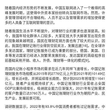
随着国内经济形势的不断发展，中国互联网进入了一个难得的高
峰发展时期，这使得中外资本家纷纷转向互联网市场。然而，许
多管理领域的不合理结构，人员不足以及管理需求的增加使得更
多的人具备了互联网管理的意识。
随着我国生活水平不断提升，对理财行业的要求也逐渐提高。如
今，我国年轻化群体人口较多，大家花钱大手大脚甚至出现负债
的现象越来越明显，国民在理财花销方面也有了较大的认识，因
此，我国在理财记账行业得到空前关注，发展迅速[16]。在全球许
多发达国家，理财记账服务已成为重要的部分。德国、美国、日
本等发达国家已经进入到繁荣发展阶段，发达国家的高级程序目
前基础采用开销、收入、外债、理财等一体化的模式[9]。
而国内记账小程序市场的需求在近几年同样飞速增长，中国记账
理财服务市场规模从2015年的2776亿元上升至2021年的10149亿
元，增长近4倍，并将延续增长趋势，预计到2023年将增至11641
亿元。随着产业规模持续扩大，中国记账理财行业营收占全国
GDP比重持续增长，吸纳就业能力日渐强大，2021年有记账需求
的客户数量已达3760万人。中国记账理财行业作为朝阳产业、民
生产业，发展前景可观。
调研数据显示，2022年有93.8%中国消费者都有过记账需求，中