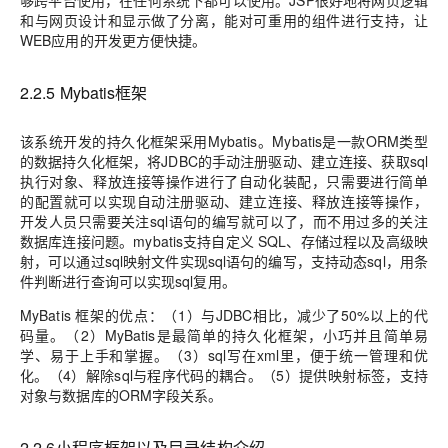
够跨平台使用，在任何系统下都可以使用。JSP很好地将网页逻辑
和与网页设计和显示做了分离，能对可重用的组件进行支持，让
WEB应用的开发更方便快捷。
2.2.5 Mybatis框架
该系统开发的持久化框架采用Mybatis。Mybatis是一款ORM类型
的数据持久化框架，将JDBC的手动注册驱动、建立连接、获取sql
执行对象、释放连接等操作进行了自动化装配，只需要进行简单
的配置就可以实现自动注册驱动、建立连接、释放连接等操作，
开发人员只需要关注sql语句的编写就可以了，而不用过多的关注
数据库连接问题。mybatis支持自定义 SQL、存储过程以及高级映
射，可以通过sql映射文件实现sql语句的编写，支持动态sql，用条
件判断进行查询可以实现sql复用。
MyBatis 框架的优点：（1）与JDBC相比，减少了50%以上的代
码量。（2）MyBatis是最简单的持久化框架，小巧并且简单易
学、易于上手和掌握。（3）sql写在xml里，便于统一管理和优
化。（4）解除sql与程序代码的耦合。（5）提供映射标签，支持
对象与数据库的ORM字段关系。
2.2.6小程序框架以及目录结构介绍