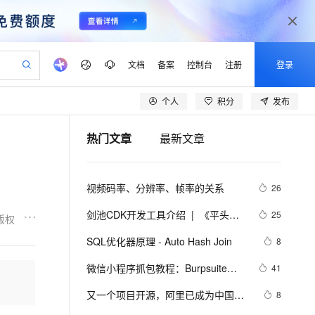
文档
备案
控制台
注册
登录
个人
积分
发布
验
作计划
器
AI 活动
专业服务
服务伙伴合作计划
开发者社区
加入我们
产品动态
服务平台百炼
阿里云 OPC 创新助力计划
热门文章
最新文章
一站式生成采购清单，支持单品或批量购买
io：打造专属 AI 语音助手
S产品伙伴计划（繁花）
峰会
CS
造的大模型服务与应用开发平台
一句话生成原生可编辑精美 PPT 文稿
AI 生产力先锋
Al MaaS 服务伙伴赋能合作
域名
博文
Careers
至高可申请百万元
Qwen3.8-Max 模型上线
开启高性价比 AI 编程新体验
弹性可伸缩的云计算服务
Qwen-Audio-3.0-Realtime 端到端实时语音角色扮演
输入一句话想法, 轻松生成专业的 PPT
先锋实践拓展 AI 生产力的边界
Token 补贴，五大权
计划
海大会
伙伴信用分合作计划
商标
问答
社会招聘
视频码率、分辨率、帧率的关系
26
益加速 OPC 成功
eek-V4-Pro
SS
一键部署幻兽帕鲁游戏服务器
飞天发布时刻
HOT
Open Search 向量检索版支
划
备案
电子书
校园招聘
pSeek-V4-Pro
视频创作，一键激活电商全链路生产力
稳定、安全、高性价比、高性能的云存储服务
一键购买专属联机服务器，轻松开启游戏
所见，即是所愿
持视频检索 Pipeline 功能
更多支持
剑池CDK开发工具介绍  |  《平头哥
25
版权
划
公司注册
镜像站
视频生成
语音识别与合成
剑池CDK快速上手指南》第一章
专属 QwenPaw
漫剧工坊：一站式动画创作平台
AI 实训营
HOT
应用身份服务 (IDaaS)
SQL优化器原理 - Auto Hash Join
8
合作伙伴培训与认证
划
上云迁移
站生成，高效打造优质广告素材
全接入的云上超级电脑
从聊天伙伴进化为能主动干活的本地数字员工
快速生产连贯的高质量长漫剧
从基础到进阶，Agent 创客手把手教你
OpenClaw 管理能力上线
lScope
我要反馈
e-1.1-T2V
Qwen3-TTS-Flash
微信小程序抓包教程：Burpsuite版 
41
查询合作伙伴
n Alibaba Cloud ISV 合作
代维服务
建企业门户网站
10 分钟搭建微信、支付宝小程序
MaxCompute MaxFrame 提
附所需工具
畅细腻的高质量视频
离线语音合成大模型，多语言方言自适应，低延迟高稳定
创新加速
又一个项目开源，阿里已成为中国开
ope
登录合作伙伴管理后台
8
我要建议
站，无忧落地极速上线
以可视化方式快速构建移动和 PC 门户网站
国内短信简单易用，安全可靠，秒级触达，全球覆盖200+国家和地区。
高效部署网站，快速应用到小程序
供自动弹性内存功能
源的关键力量？