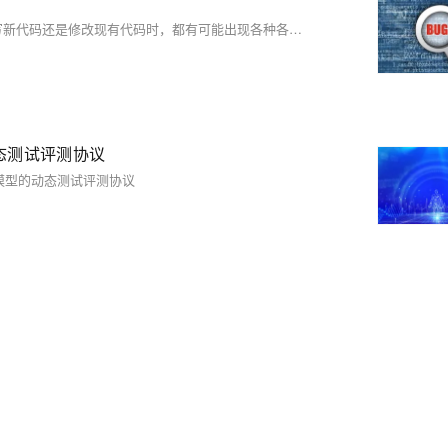
作为一名开发者，遇到代码报错是再平常不过的事情了。无论是在编写新代码还是修改现有代码时，都有可能出现各种各样的错误。有些错误可能只是简单的语法错误，而有些错误可能会导致整个程序无法正常运行。另外，结合阅读《实战总结｜记一次消息队列堆积的问题排查》这篇文章，作者在工作中遇到的消息队列堆积的问题以及如何解决这一问题的过程，我深刻认识到了在开发过程中遇到问题准确排查的重要性，以及解决问题的策略和方法。那么接下来，就来聊一聊开发者最怕遇到的代码报错，以及如何有效地解决和避免这些问题。
的动态测试评测协议
大语言模型的动态测试评测协议