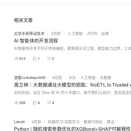
相关文章
北京木奇移动技术
|
3月前
|
人工智能
JSON
运维
AI 智能体的开发流程
613
1
2
游客vv4u4wyick5ti
|
8月前
|
SQL
人工智能
大数据
周卫林｜大数据通往大模型的钥匙：NoETL to Trusted A
306
4
4
Lwcah
|
9月前
|
机器学习/深度学习
数据可视化
算法
Python | 随机搜索参数优化的XGBoost+SHAP