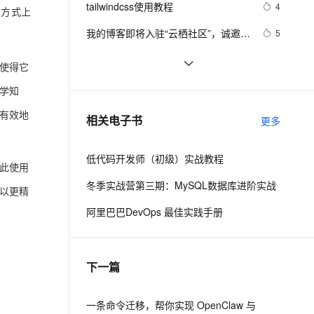
安全
tailwindcss使用教程
我要投诉
e-1.1-I2V
Cosyvoice-V3-Flash
4
PolarDB
上云场景组合购
达方式上
Milvus 弹性伸缩功能新增节
伴
漫剧创作，剧本、分镜、视频高效生成
100%兼容MySQL、PostgreSQL，兼容Oracle，支持集中和分布式
覆盖90%+业务场景，专享组合折扣价
点支持范围
畅自然，细节丰富
高表现力语音合成大模型，语音克隆听感自然
VPN
我的博客即将入驻“云栖社区”，诚邀技
5
术同仁一同入驻。
ernetes 版 ACK
云聚AI 严选权益
AI 原生数据库服务发布
SSL 证书
思科路由器的密码恢复
4
2V
Fun-ASR
使得它
，一键激活高效办公新体验
理容器应用的 K8s 服务
精选AI产品，从模型到应用全链提效
Agent 数据网关
文戏情感细腻自然，动作戏激烈拳拳到肉，实现更强表演能力
支持中英文自由切换，具备更强的噪声鲁棒性
堡垒机
有一种忙，叫做很有希望
6
学知
AI 用量加速计划
云原生数据库 PolarDB
防火墙
、识别商机，让客服更高效、服务更出色。
深度优先搜索的图文介绍
新老同享，达量后返
Agentic Database 发布
3
有效地
相关电子书
更多
主机安全
应用
低代码开发师（初级）实战教程
千问办公
NEW
此使用
AI 应用及服务市场
的智能体编程平台
一站式AI生产力平台
冬季实战营第三期：MySQL数据库进阶实战
以更精
AI 应用
伶鹊
阿里巴巴DevOps 最佳实践手册
企业级人与Agent协作平台，接入和调度多个数字员工
智能客服平台，对话机器人、对话分析、智能外呼
大模型
大模型服务平台百炼 - 全妙
自然语言处理
下一篇
应用创作平台
多模态内容创作工具，已接入 DeepSeek
数据标注
机器学习
一条命令迁移，帮你实现 OpenClaw 与