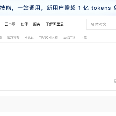
云市场
伙伴
服务
了解阿里云
践
官方博客
考认证
TIANCHI大赛
活动广场
下载
AI 特惠
数据与 API
成为产品伙伴
企业增值服务
最佳实践
价格计算器
AI 场景体
基础软件
产品伙伴合
阿里云认证
市场活动
配置报价
大模型
自助选配和估算价格
新方式
睿译宝，AI翻译排版一步到位
智启 AI 普惠权益
产品生态集成认证中心
企业支持计划
云上春晚
域名与网站
千问官方 MaaS 平台，为开发者和 Agent 而生，新用户赠送 1 亿 + tokens 额度
Qwen Aud
AI Coding
阿里云Maa
2026 阿里云
云服务器 E
为企业打
数据集
Windows
大模型认证
模型
NEW
NEW
交付可用成果
值低价云产品抢先购
上传文档即自动完成翻译和格式还原
至高享 1亿+免费 tokens，加速 Al 应用落地
提供智能易用的域名与建站服务
智能编程，一键
安全可靠、
产品生态伙伴
专家技术服务
云上奥运之旅
弹性计算合作
阿里云中企出
手机三要素
宝塔 Linux
全部认证
价格优势
有专属领域专家
GLM-5.2：长任务时代开源旗舰模型
阿里云 OPC 创新助力计划
千问大模型
即刻拥有 DeepS
AI 电商营销
对象存储 O
大模型
产品生态伙伴工作台
企业增值服务台
云栖战略参考
云存储合作计
云栖大会
身份实名认证
CentOS
训练营
推动算力普惠，释放技术红利
最高返9万
多领域专家智能体,一键组建 AI 虚拟交付团队
快速构建应用程序和网站，即刻迈出上云第一步
至高百万元 Token 补贴，加速一人公司成长
多元化、高性能、安全可靠的大模型服务
真正可用的 1M 上下文,一次完成代码全链路开发
轻松解锁专属 Dee
从图文生成到
云上的中国
数据库合作计
活动全景
短信
Docker
图片和
站式影视创作平台
Hermes Agent，打造自进化智能体
Token Plan 模型订阅计划
数字证书管理服务（原SSL证书）
5 分钟轻松部署
AI 广告创作
无影云电脑
企业成长
NEW
信息公告
看见新力量
云网络合作计
OCR 文字识别
JAVA
证享300元代金券
可视化编排打通从文字构思到成片全链路闭环
全托管，含MySQL、PostgreSQL、SQL Server、MariaDB多引擎
自主进化，持久记忆，越用越聪明
Qwen3.8-Max 首发尝鲜，限时加量 10 倍，夜间低至2折
实现全站HTTPS，呈现可信的WEB访问
图文、视频一
随时随地安
魔搭 Mode
Kimi-K3
HappyHors
NEW
loud
服务实践
官网公告
金融模力时刻
Salesforce O
版
发票查验
全能环境
Claude Code + GStack 打造工程团队
千问办公，限时限量积分加倍
Qoder
低代码高效构
AI 建站
短信服务
型
NEW
作计划
Kimi 最新旗舰模型，长程编程与推理利器
让文字生成流
计划
创新中心
魔搭 ModelSc
健康状态
理服务
让AI从“聊天伙伴”进化为能干活的“数字员工”
安装技能 GStack，拥有专属 AI 工程团队
你的AI工作搭子，覆盖日常办公高频场景
面向真实软件的智能体编程平台
0 代码专业建
客户案例
天气预报查询
操作系统
态合作计划