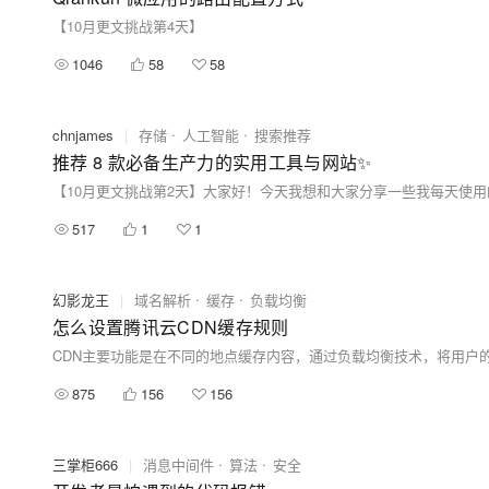
【10月更文挑战第4天】
1046
58
58
chnjames
|
存储
人工智能
搜索推荐
推荐 8 款必备生产力的实用工具与网站✨
517
1
1
幻影龙王
|
域名解析
缓存
负载均衡
怎么设置腾讯云CDN缓存规则
875
156
156
三掌柜666
|
消息中间件
算法
安全