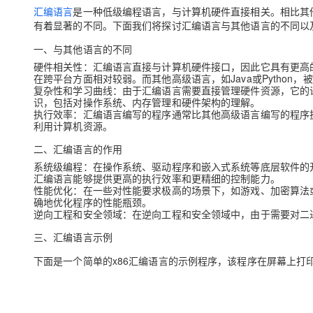
存储
天池大赛
Qwen3.7-Plus
云解析DNS
解决方案免费试用 新老
汇编语言
是一种低级编程语言，与计算机硬件直接相关。相比其他高
电子合同
有着显著的不同。下面我们将探讨汇编语言与其他语言的不同以
最高领取价值200元试用
能看、能想、能动手的多模
安全
网络与CDN
AI 算法大赛
畅捷通
一、与其他语言的不同
大数据开发治理平台 Data
AI 产品 免费试用
网络
安全
云开发大赛
Qwen3-VL-Plus
Tableau 订阅
硬件相关性：汇编语言直接与计算机硬件接口，因此它具有更高
1亿+ 大模型 tokens 和 
在跨平台方面相对较弱。而其他高级语言，如Java或Pytho
可观测
入门学习赛
中间件
AI空中课堂在线直播课
复杂性和学习曲线：由于汇编语言需要直接管理硬件资源，它的
云防火墙
140+云产品 免费试用
识，包括对操作系统、内存管理和硬件架构的理解。
上云与迁云
云原生的云上边界网络安全
产品新客免费试用，最长1
执行效率：汇编语言编写的程序通常比其他高级语言编写的程序
数据库
利用计算机资源。
生态解决方案
大模型服务
企业出海
大模型ACA认证体验
大数据计算
二、汇编语言的作用
助力企业全员 AI 认知与能
行业生态解决方案
千问AI平台-Token Plan
系统级编程：在操作系统、驱动程序和嵌入式系统等底层软件的
政企业务
媒体服务
汇编语言能够提供更高的执行效率和更精细的控制能力。
开发者生态解决方案
性能优化：在一些对性能要求极高的场景下，如游戏、加密算法
企业服务与云通信
确地优化程序的性能瓶颈。
千问AI平台-模型体验
AI 开发和 AI 应用解决
逆向工程和安全领域：在逆向工程和安全领域中，由于需要对二
在线体验全尺寸、多种模态
域名与网站
三、汇编语言示例
Happy 系列大模型
终端用户计算
下面是一个简单的x86汇编语言的示例程序，该程序在屏幕上打印出“Hel
Serverless
开发工具