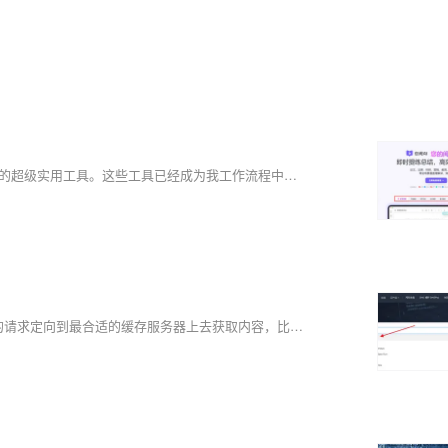
【10月更文挑战第2天】大家好！今天我想和大家分享一些我每天使用的超级实用工具。这些工具已经成为我工作流程中不可或缺的一部分，帮助我更好地保持条理，提高效率，并完成更多任务！
CDN主要功能是在不同的地点缓存内容，通过负载均衡技术，将用户的请求定向到最合适的缓存服务器上去获取内容，比如说，是北京的用户，我们让他访问北京的节点，深圳的用户，我们让他访问深圳的节点。通过就近访问，加速用户对网站的访问。解决Internet网络拥堵状况，提高用户访问网络的响应速度。