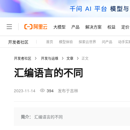
大模型
产品
解决方案
权益
定价
开发者社区
首页
模型体验
探索云世界
问产品
动手实
大模型
产品
解决方案
权益
定价
云市场
伙伴
服务
了解阿里云
精选产品
精选解决方案
普惠上云
产品定价
精选商城
成为销售伙伴
售前咨询
为什么选择阿里云
千问AI平台
开发者社区
开发与运维
文章
正文
了解云产品的定价详情
大模型服务平台百炼
千问办公，解锁你的工作
普惠上云 官方力荐
分销伙伴
在线服务
网站建设
什么是云计算
大
汇编语言的不同
大模型服务与应用平台
企业级Agent产品，直接
云服务器38元/年起，超
咨询伙伴
多端小程序
技术领先
云上成本管理
售后服务
轻量应用服务器
Agency Agents：拥
官方推荐返现计划
大模型
精选产品
精选解决方案
Salesforce 国际版订阅
稳定可靠
管理和优化成本
推荐新用户得奖励，单订单
销售伙伴合作计划
2023-11-14
394
发布于吉林
自助服务
友盟天域
安全合规
人工智能与机器学习
AI
文本生成
云数据库 RDS
HappyHorse 打造一
云工开物
无影生态合作计划
在线服务
观测云
分析师报告
高校专属算力普惠，学生认
计算
互联网应用开发
Qwen3.8-Max
HOT
Salesforce On Alibaba C
工单服务
Tuya 物联网平台阿里云
研究报告与白皮书
人工智能平台 PAI
快速拥有专属 OpenClaw
简介：
汇编语言的不同
大模
Consulting Partner 合
大数据
容器
智能体时代全能旗舰模型
免费试用
短信专区
一站式AI开发、训练和推
蓝凌 OA
AI 大模型销售与服务生
现代化应用