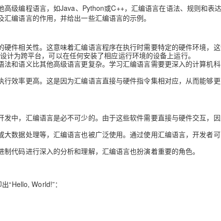
Deepseek-v4-pro
HappyHors
同享
万小智 AI 建站低至 15元/月
Qoder CN
AI 短剧/漫剧
云原生数据库 
级编程语言，如Java、Python或C++，汇编语言在语法、规则和表
快递物流查询
WordPress
成为服务伙
高校合作
及汇编语言的作用，并给出一些汇编语言的示例。
点，立即开启云上创新
覆盖公网/内网、递归/权威、移动APP等全场景解析服务
送.CN域名，送备案服务码
基于千问大模型等，支持代码智能生成、研发智能问答
AI助力短剧
态智能体模型
旗舰 MoE 大模型，百万上下文与顶尖推理能力
图生视频，流
Ubuntu
服务生态伙伴
云工开物
企业应用
Works
Night Plan 支持 Qwen 3.8-Max
云原生大数据计算服务 MaxCompute
AI 办公
容器服务 Kub
NEW
GLM-5.2
Wan2.7-T
Red Hat
的硬件相关性。这意味着汇编语言程序在执行时需要特定的硬件环境，这
30+ 款产品免费体验
Data Agent 驱动的一站式 Data+AI 开发治理平台
夜间 5 折，Qwen/Meoo/TokenPlan 客户专享
面向分析的企业级SaaS模式云数据仓库
AI智能应用
提供一站式管
科研合作
n，被设计为跨平台，可以在任何安装了相应运行环境的设备上运行。
视觉 Coding、空间感知、多模态思考等全面升级
1M上下文，专为长程任务能力而生
ERP
堂（旗舰版）
SUSE
语法和语义比其他高级语言更复杂。学习汇编语言需要更深入的计算机科
智能客服
CRM
防护产品
2个月
自动承接线索
执行效率更高。这是因为汇编语言直接与硬件指令集相对应，从而能够更
建站小程序
OA 办公系统
AI 应用构建
大模型原生
力提升
财税管理
模板建站
Qoder
大模型服务平台百炼-应用模版
HOT
NEW
开发中，汇编语言是必不可少的。由于这些软件需要直接与硬件交互，因
面向真实软件
个人版上线、团队版降价；千问3.8-Max首发发尝鲜
丰富多元化的应用模版和解决方案
400电话
定制建站
或大数据处理等，汇编语言也被广泛使用。通过使用汇编语言，开发者可
万有无界
大模型服务平台百炼-智能体
方案
广告营销
模板小程序
进制代码进行深入的分析和理解，汇编语言也扮演着重要的角色。
的模型效果
灵活可视化地构建企业级 Agent
定制小程序
秒悟
人工智能平台 PAI
APP 开发
lo, World!”：
云端极速 AI 
新一代 AI 视频生成模型，深度适配广告营销等场景
AI Native 的算法工程平台，一站式完成建模、训练、推理服务部署
建站系统