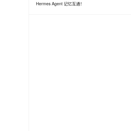
Hermes Agent 记忆互通！
息提取
与 AI 智能体进行实时音视频通话
从文本、图片、视频中提取结构化的属性信息
构建支持视频理解的 AI 音视频实时通话应用
t.diy 一步搞定创意建站
构建大模型应用的安全防护体系
通过自然语言交互简化开发流程,全栈开发支持
通过阿里云安全产品对 AI 应用进行安全防护