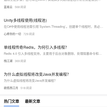
蓝易云
568
Unity多线程使用(线程池)
在C#中使用线程池需引用`System.Threading`。创建单个线程时，务必在Unity程序停止前关闭线程（如使用`Thread.Abort()`），否则可能导致崩溃。示例代码展示了如何创建和管理线程，确保在线程中执行任务并在主线程中处理结果。完整代码包括线程池队列、主线程检查及线程安全的操作队列管理，确保多线程操作的稳定性和安全性。
心疼你的一切
729
单线程传奇Redis，为何引入多线程？
Redis 4.0 引入多线程支持，主要用于后台对象删除、处理阻塞命令和网络 I/O 等操作，以提高并发性和性能。尽管如此，Redis 仍保留单线程执行模型处理客户端请求，确保高效性和简单性。多线程仅用于优化后台任务，如异步删除过期对象和分担读写操作，从而提升整体性能。
栈江湖
369
为什么虚拟线程将改变Java并发编程？
为什么虚拟线程将改变Java并发编程？
欲揽西江月
518
热门文章
最新文章