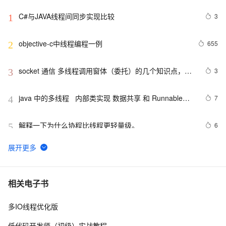
C#与JAVA线程间同步实现比较
3
1
objective-c中线程编程一例
655
2
socket 通信 多线程调用窗体（委托）的几个知识点，记
3
3
录在案，以备查阅
java 中的多线程   内部类实现 数据共享 和 Runnable实
7
4
现数据共享
解释一下为什么协程比线程更轻量级。
6
5
linux多线程示例
622
6
1、Linux多线程，基本概念
499
7
相关电子书
多IO线程优化版
Spring Boot 服务监控，健康检查，线程信息，JVM堆信
9
8
息，指标收集，运行情况监控等！（一）
低代码开发师（初级）实战教程