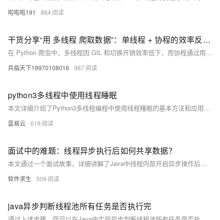
啦啦啦191
864
干货分享“用 多线程 爬取数据”：单线程 + 协程的效率反超 3 倍，这才是 Python 异步的正确打开方式
在 Python 爬虫中，多线程因 GIL 和切换开销效率低下，而协程通过用户态调度实现高并发，大幅提升爬取效率。本文详解协程原理、实战对比多线程性能，并提供最佳实践，助你掌握异步爬虫核心技术。
兵临天下19970108016
987
python3多线程中使用线程睡眠
本文详细介绍了Python3多线程编程中使用线程睡眠的基本方法和应用场景。通过 `time.sleep()`函数，可以使线程暂停执行一段指定的时间，从而控制线程的执行节奏。通过实际示例演示了如何在多线程中使用线程睡眠来实现计数器和下载器功能。希望本文能帮助您更好地理解和应用Python多线程编程，提高程序的并发能力和执行效率。
蓝易云
616
面试中的难题：线程异步执行后如何共享数据？
本文通过一个面试故事，详细讲解了Java中线程内部开启异步操作后如何安全地共享数据。介绍了异步操作的基本概念及常见实现方式（如CompletableFuture、ExecutorService），并重点探讨了volatile关键字、CountDownLatch和CompletableFuture等工具在线程间数据共享中的应用，帮助读者理解线程安全和内存可见性问题。通过这些方法，可以有效解决多线程环境下的数据共享挑战，提升编程效率和代码健壮性。
软件求生
509
java异步判断线程池所有任务是否执行完
通过上述步骤，您可以在Java中实现异步判断线程池所有任务是否执行完毕。这种方法使用了 `CompletionService`来监控任务的完成情况，并通过一个独立线程异步检查所有任务的执行状态。这种设计不仅简洁高效，还能确保在大量任务处理时程序的稳定性和可维护性。希望本文能为您的开发工作提供实用的指导和帮助。