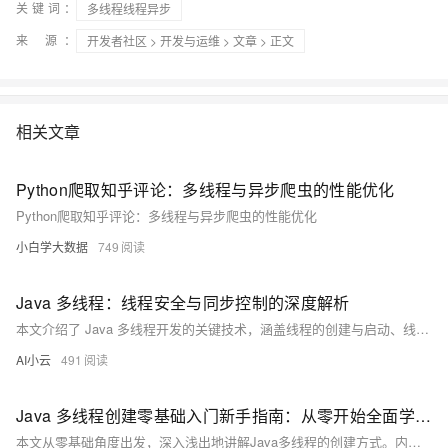
关键词：
多线程线程异步
来 源：
开发者社区
>
开发与运维
>
文章
> 正文
相关文章
Python爬取知乎评论：多线程与异步爬虫的性能优化
Python爬取知乎评论：多线程与异步爬虫的性能优化
小白学大数据
749
Java 多线程：线程安全与同步控制的深度解析
本文介绍了 Java 多线程开发的关键技术，涵盖线程的创建与启动、线程安全问题及其解决方案，包括 synchronized 关键字、原子类和线程间通信机制。通过示例代码讲解了多线程编程中的常见问题与优化方法，帮助开发者提升程序性能与稳定性。
AI小云
491
Java 多线程创建零基础入门新手指南：从零开始全面学习多线程创建方法
本文从零基础角度出发，深入浅出地讲解Java多线程的创建方式。内容涵盖继承`Thread`类、实现`Runnable`接口、使用`Callable`和`Future`接口以及线程池的创建与管理等核心知识点。通过代码示例与应用场景分析，帮助读者理解每种方式的特点及适用场景，理论结合实践，轻松掌握Java多线程编程 essentials。