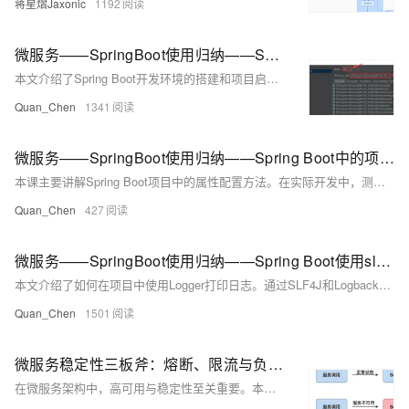
蒋星熠Jaxonic
1192
微服务——SpringBoot使用归纳——Spring Boot开发环境搭建和项目启动
本文介绍了Spring Boot开发环境的搭建和项目启动流程。主要内容包括：jdk的配置（IDEA、STS/eclipse设置方法）、Spring Boot工程的构建方式（IDEA快速构建、官方构建工具start.spring.io使用）、maven配置（本地maven路径与阿里云镜像设置）以及编码配置（IDEA和eclipse中的编码设置）。通过这些步骤，帮助开发者顺利完成Spring Boot项目的初始化和运行准备。
Quan_Chen
1341
微服务——SpringBoot使用归纳——Spring Boot中的项目属性配置——少量配置信息的情形
本课主要讲解Spring Boot项目中的属性配置方法。在实际开发中，测试与生产环境的配置往往不同，因此不应将配置信息硬编码在代码中，而应使用配置文件管理，如`application.yml`。例如，在微服务架构下，可通过配置文件设置调用其他服务的地址（如订单服务端口8002），并利用`@Value`注解在代码中读取这些配置值。这种方式使项目更灵活，便于后续修改和维护。
Quan_Chen
427
微服务——SpringBoot使用归纳——Spring Boot使用slf4j进行日志记录——使用Logger在项目中打印日志
本文介绍了如何在项目中使用Logger打印日志。通过SLF4J和Logback，可设置不同日志级别（如DEBUG、INFO、WARN、ERROR）并支持占位符输出动态信息。示例代码展示了日志在控制器中的应用，说明了日志配置对问题排查的重要性。附课程源码下载链接供实践参考。
Quan_Chen
1501
微服务稳定性三板斧：熔断、限流与负载均衡全面解析（附 Hystrix-Go 实战代码）
在微服务架构中，高可用与稳定性至关重要。本文详解熔断、限流与负载均衡三大关键技术，结合API网关与Hystrix-Go实战，帮助构建健壮、弹性的微服务系统。