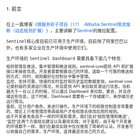
1. 前言
在上一篇博客
《微服务轮子项目（17） -Alibaba Sentinel限流熔
断（动态规则扩展）》
，主要讲解了
Sentinel
的推拉配置。
核心库目前已可用于生产环境，目前除了阿里巴巴以
Sentinel
外，也有多家企业在生产环境中使用它们。
生产环境的
需要具备下面几个特性:
Sentinel Dashboard
规则管理及推送
，集中管理和推送规则。sentinel-core提供 API 和扩展
接口来接收信息。开发者需要根据自己的环境，选取一个可靠的推送规
则方式；同时，规则最好在控制台中集中管理。
监控
，支持可靠、快速的实时监控和历史监控数据查询。sentinel-core
记录秒级的资源运行情况，并且提供 API 来拉取资源运行信息。当机
器大于一台以上的时候，可以通过 Dashboard 来拉取，聚合，并且存
储这些信息。这个时候，Dashboard 需要有一个存储媒介，来存储历史
运行情况。
鉴权
，区分用户角色，来进行操作。生产环境下的权限控制是非常重要
的，理论上只有管理员等高级用户才有权限去修改应用的规则。
由于开发者有各自不一样的环境和需求，我们会对“规则管理和推送”，
“监控”这两个方面给出建议以及最佳实践；对于鉴权，由于每个开发者
的环境都不一样，我们在最佳实践中仅仅使用了简单的认证。开发者可
以依循自己的需求，生产环境，选择最适合自己的方式。