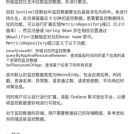
秒级监控日志中拉取监控数据，并进行聚合。
目前
控制台中监控数据聚合后直接存在内存中，未进行
Sentinel
持久化，且仅保留最近 5 分钟的监控数据。若需要监控数据持久
化的功能，可以自行扩展实现
接口（0.2.0
MetricsRepository
版本），然后注册成
并在相应位置通过
Spring Bean
注解指定对应的
即可。
@Qualifier
bean name
接口定义了以下功能：
MetricsRepository
save与saveAll
：存储对应的监控数据
queryByAppAndResourceBetween
：查询某段时间内的某个应用的某
个资源的监控数据
listResourcesOfApp
：查询某个应用下的所有资源
其中默认的监控数据类型为MetricEntity，包含应用名称、时间
戳、资源名称、异常数、请求通过数、请求拒绝数、平均响应时
间等信息。
同时用户可以自行进行扩展，适配 Grafana 等可视化平台，以便
将监控数据更好地进行可视化。
对于监控数据的存储，用户需要根据自己的存储精度，来考虑如
何存储这些监控数据。