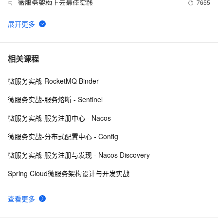
微服务架构上云最佳实践
7655
5
黑马程序员2024最新SpringCloud微服务开发与实战 个人
7
6
学习心得、踩坑、与bug记录Day2 全网最快最全（下）
微服务【用SpringAMQP技术实现RabbitMq的六种消息
6
7
相关课程
队列】第4章
微服务实战-RocketMQ Binder
微服务框架（十九）Spring Boot 可视化监控 
8
8
Prometheus + Grafana
微服务实战-服务熔断 - Sentinel
微服务和RPC通信
3
9
微服务实战-服务注册中心 - Nacos
Spring Cloud微服务面试题
6
10
微服务实战-分布式配置中心 - Config
微服务实战-服务注册与发现 - Nacos Discovery
Spring Cloud微服务架构设计与开发实战
查看更多