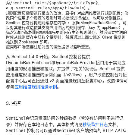
为
，
/sentinel_rules/{appName}/{ruleType}
）。
e.g.sentinel_rules/appA/flowRule
规则配置页需要进行相应的改造，直接针对应用维度进行规则配置；修
改同个应用多个资源的规则时可以批量进行推送，也可以分别推送。
Sentinel 控制台将规则缓存在内存中（如InMemFlowRuleStore），可
以对其进行改造使其支持应用维度的规则缓存（key 为 appName），
每次添加/修改/删除规则都先更新内存中的规则缓存，然后需要推送的
时候从规则缓存中获取全量规则，然后通过上面实现的 Client 将规则
推送到 ZooKeeper 即可。
应用客户端需要注册对应的读数据源以监听变更。
从 Sentinel 1.4.0 开始，Sentinel 控制台提供
DynamicRulePublisher和DynamicRuleProvider接口用于实现应
用维度的规则推送和拉取，并提供了相关的示例。Sentinel 提供
应用维度规则推送的示例页面（/v2/flow），用户改造控制台对接
配置中心后可直接通过 v2 页面推送规则至配置中心。改造详情可
参考
应用维度规则推送示例
。
3. 监控
会记录资源访问的秒级数据（若没有访问则不进行记
Sentinel
录）并保存在本地日志中，具体格式请见
秒级监控日志
文档。
控制台可以通过
客户端预留的
从
Sentinel
Sentinel
HTTP API