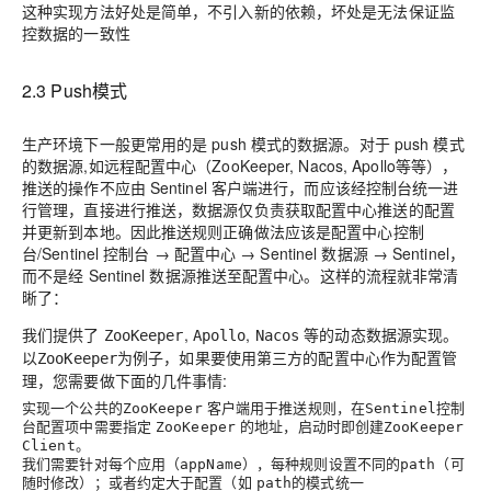
这种实现方法好处是简单，不引入新的依赖，坏处是无法保证监
控数据的一致性
2.3 Push模式
生产环境下一般更常用的是 push 模式的数据源。对于 push 模式
的数据源,如远程配置中心（ZooKeeper, Nacos, Apollo等等），
推送的操作不应由 Sentinel 客户端进行，而应该经控制台统一进
行管理，直接进行推送，数据源仅负责获取配置中心推送的配置
并更新到本地。因此推送规则正确做法应该是
配置中心控制
台/Sentinel 控制台 → 配置中心 → Sentinel 数据源 → Sentinel
，
而不是经 Sentinel 数据源推送至配置中心。这样的流程就非常清
晰了：
我们提供了
,
,
等的动态数据源实现。
ZooKeeper
Apollo
Nacos
以
为例子，如果要使用第三方的配置中心作为配置管
ZooKeeper
理，您需要做下面的几件事情:
实现一个公共的
客户端用于推送规则，在
控制
ZooKeeper
Sentinel
台配置项中需要指定
的地址，启动时即创建
ZooKeeper
ZooKeeper
。
Client
我们需要针对每个应用（
），每种规则设置不同的
（可
appName
path
随时修改）；或者约定大于配置（如
的模式统一
path