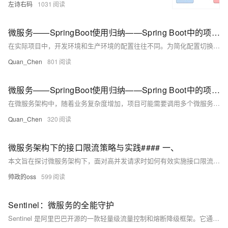
左诗右码
1031
微服务——SpringBoot使用归纳——Spring Boot中的项目属性配置——指定项目配置文件
在实际项目中，开发环境和生产环境的配置往往不同。为简化配置切换，可通过创建 `application-dev.yml` 和 `application-pro.yml` 分别管理开发与生产环境配置，如设置不同端口（8001/8002）。在 `application.yml` 中使用 `spring.profiles.active` 指定加载的配置文件，实现环境快速切换。本节还介绍了通过配置类读取参数的方法，适用于微服务场景，提升代码可维护性。课程源码可从 [Gitee](https://gitee.com/eson15/springboot_study) 下载。
Quan_Chen
801
微服务——SpringBoot使用归纳——Spring Boot中的项目属性配置——少量配置信息的情形
在微服务架构中，随着业务复杂度增加，项目可能需要调用多个微服务。为避免使用`@Value`注解逐一引入配置的繁琐，可通过定义配置类（如`MicroServiceUrl`）并结合`@ConfigurationProperties`注解实现批量管理。此方法需在配置文件中设置微服务地址（如订单、用户、购物车服务），并通过`@Component`将配置类纳入Spring容器。最后，在Controller中通过`@Resource`注入配置类即可便捷使用，提升代码可维护性。
Quan_Chen
320
微服务架构下的接口限流策略与实践#### 一、
本文旨在探讨微服务架构下，面对高并发请求时如何有效实施接口限流策略，以保障系统稳定性和服务质量。不同于传统的摘要概述，本文将从实际应用场景出发，深入剖析几种主流的限流算法（如令牌桶、漏桶及固定窗口计数器等），通过对比分析它们的优缺点，并结合具体案例，展示如何在Spring Cloud Gateway中集成自定义限流方案，实现动态限流规则调整，为读者提供一套可落地的实践指南。 #### 二、
帅政的oss
599
Sentinel：微服务的全能守护
Sentinel 是阿里巴巴开源的一款轻量级流量控制和熔断降级框架。它通过设置流量控制、熔断降级和系统保护规则，确保微服务在高并发场景下稳定运行。Sentinel 提供丰富的功能、实时监控和灵活的集成方式，适用于各种分布式系统。