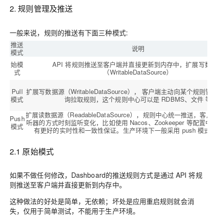
2. 规则管理及推送
一般来说，规则的推送有下面三种模式:
推送
说明
模式
始模
API 将规则推送至客户端并直接更新到内存中，扩展写数
式
（WritableDataSource）
Pull
扩展写数据源（WritableDataSource）， 客户端主动向某个规则
模式
询拉取规则，这个规则中心可以是 RDBMS、文件 等
扩展读数据源（ReadableDataSource），规则中心统一推送，客
Push
听器的方式时刻监听变化，比如使用 Nacos、Zookeeper 等配置
模式
有更好的实时性和一致性保证。生产环境下一般采用 push 模式
2.1 原始模式
如果不做任何修改，Dashboard的推送规则方式是通过 API 将规
则推送至客户端并直接更新到内存中。
这种做法的好处是简单，无依赖；坏处是应用重启规则就会消
失，仅用于简单测试，不能用于生产环境。