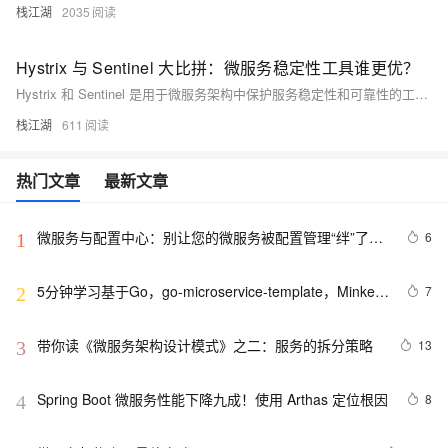
栈江湖
2035
Hystrix 与 Sentinel 大比拼：微服务稳定性工具谁更优？
Hystrix 和 Sentinel 是用于微服务架构中保护服务稳定性和可靠性的工具，主要实现服务熔断、限流、降级等功能。Hystrix 侧重于熔断器模式和服务隔离，通过线程池或信号量隔离服务，防止故障扩散；Sentinel 则更全面，涵盖流量控制、熔断降级和系统自适应保护，适用于高并发场景，并提供实时监控和灵活的策略调整。两者设计理念不同，Hystrix 适合中小规模应用，而 Sentinel 更适合大规模高并发系统。
栈江湖
611
热门文章
最新文章
微服务与配置中心：别让您的微服务被配置管理“绊”了一
6
1
跤
5分钟学习基于Go，go-microservice-template，Minke的
7
2
微服务
带你读《微服务架构设计模式》之二：服务的拆分策略
13
3
Spring Boot 微服务性能下降九成！使用 Arthas 定位根因
8
4