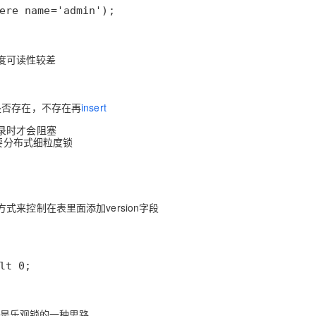
ere name='admin');
杂度可读性较差
是否存在，不存在再
insert
录时才会阻塞
需要分布式细粒度锁
来控制在表里面添加version字段
lt 0;
这是乐观锁的一种思路