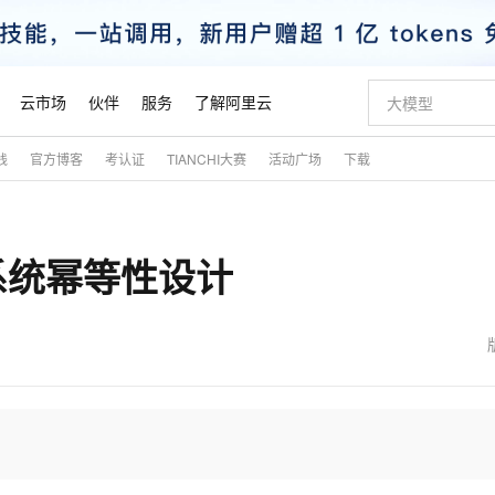
云市场
伙伴
服务
了解阿里云
践
官方博客
考认证
TIANCHI大赛
活动广场
下载
AI 特惠
数据与 API
成为产品伙伴
企业增值服务
最佳实践
价格计算器
AI 场景体
基础软件
产品伙伴合
阿里云认证
市场活动
配置报价
大模型
自助选配和估算价格
新方式
睿译宝，AI翻译排版一步到位
智启 AI 普惠权益
产品生态集成认证中心
企业支持计划
云上春晚
域名与网站
千问官方 MaaS 平台，为开发者和 Agent 而生，新用户赠送 1 亿 + tokens 额度
Qwen Aud
AI Coding
阿里云Maa
2026 阿里云
云服务器 E
为企业打
数据集
Windows
大模型认证
模型
NEW
NEW
 系统幂等性设计
交付可用成果
值低价云产品抢先购
上传文档即自动完成翻译和格式还原
至高享 1亿+免费 tokens，加速 Al 应用落地
提供智能易用的域名与建站服务
智能编程，一键
安全可靠、
产品生态伙伴
专家技术服务
云上奥运之旅
弹性计算合作
阿里云中企出
手机三要素
宝塔 Linux
全部认证
价格优势
有专属领域专家
GLM-5.2：长任务时代开源旗舰模型
阿里云 OPC 创新助力计划
千问大模型
即刻拥有 DeepS
AI 电商营销
对象存储 O
大模型
产品生态伙伴工作台
企业增值服务台
云栖战略参考
云存储合作计
云栖大会
身份实名认证
CentOS
训练营
推动算力普惠，释放技术红利
最高返9万
多领域专家智能体,一键组建 AI 虚拟交付团队
快速构建应用程序和网站，即刻迈出上云第一步
至高百万元 Token 补贴，加速一人公司成长
多元化、高性能、安全可靠的大模型服务
真正可用的 1M 上下文,一次完成代码全链路开发
轻松解锁专属 Dee
从图文生成到
云上的中国
数据库合作计
活动全景
短信
Docker
图片和
站式影视创作平台
Hermes Agent，打造自进化智能体
Token Plan 模型订阅计划
数字证书管理服务（原SSL证书）
5 分钟轻松部署
AI 广告创作
无影云电脑
企业成长
NEW
信息公告
看见新力量
云网络合作计
OCR 文字识别
JAVA
证享300元代金券
可视化编排打通从文字构思到成片全链路闭环
全托管，含MySQL、PostgreSQL、SQL Server、MariaDB多引擎
自主进化，持久记忆，越用越聪明
Qwen3.8-Max 首发尝鲜，限时加量 10 倍，夜间低至2折
实现全站HTTPS，呈现可信的WEB访问
图文、视频一
随时随地安
魔搭 Mode
Kimi-K3
HappyHors
NEW
loud
服务实践
官网公告
金融模力时刻
Salesforce O
版
发票查验
全能环境
Claude Code + GStack 打造工程团队
千问办公，限时限量积分加倍
Qoder
低代码高效构
AI 建站
短信服务
型
NEW
作计划
Kimi 最新旗舰模型，长程编程与推理利器
让文字生成流
计划
创新中心
魔搭 ModelSc
健康状态
理服务
让AI从“聊天伙伴”进化为能干活的“数字员工”
安装技能 GStack，拥有专属 AI 工程团队
你的AI工作搭子，覆盖日常办公高频场景
面向真实软件的智能体编程平台
0 代码专业建
客户案例
天气预报查询
操作系统
态合作计划