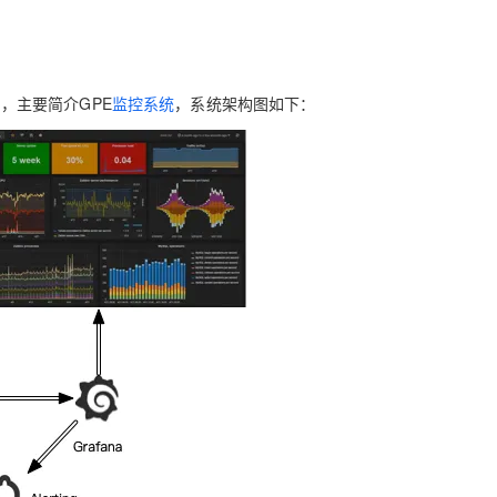
Deepseek-v4-pro
HappyHors
同享
万小智 AI 建站低至 15元/月
Qoder CN
AI 短剧/漫剧
云原生数据库 
快递物流查询
WordPress
成为服务伙
高校合作
点，立即开启云上创新
覆盖公网/内网、递归/权威、移动APP等全场景解析服务
送.CN域名，送备案服务码
基于千问大模型等，支持代码智能生成、研发智能问答
AI助力短剧
态智能体模型
旗舰 MoE 大模型，百万上下文与顶尖推理能力
图生视频，流
Ubuntu
服务生态伙伴
云工开物
企业应用
Works
Night Plan 支持 Qwen 3.8-Max
云原生大数据计算服务 MaxCompute
AI 办公
容器服务 Kub
NEW
GLM-5.2
Wan2.7-T
Red Hat
》
，主要简介GPE
监控系统
，系统架构图如下：
30+ 款产品免费体验
Data Agent 驱动的一站式 Data+AI 开发治理平台
夜间 5 折，Qwen/Meoo/TokenPlan 客户专享
面向分析的企业级SaaS模式云数据仓库
AI智能应用
提供一站式管
科研合作
视觉 Coding、空间感知、多模态思考等全面升级
1M上下文，专为长程任务能力而生
ERP
堂（旗舰版）
SUSE
智能客服
CRM
防护产品
2个月
自动承接线索
建站小程序
OA 办公系统
AI 应用构建
大模型原生
力提升
财税管理
模板建站
Qoder
大模型服务平台百炼-应用模版
HOT
NEW
面向真实软件
个人版上线、团队版降价；千问3.8-Max首发发尝鲜
丰富多元化的应用模版和解决方案
400电话
定制建站
万有无界
大模型服务平台百炼-智能体
方案
广告营销
模板小程序
的模型效果
灵活可视化地构建企业级 Agent
定制小程序
秒悟
人工智能平台 PAI
APP 开发
云端极速 AI 
新一代 AI 视频生成模型，深度适配广告营销等场景
AI Native 的算法工程平台，一站式完成建模、训练、推理服务部署
建站系统