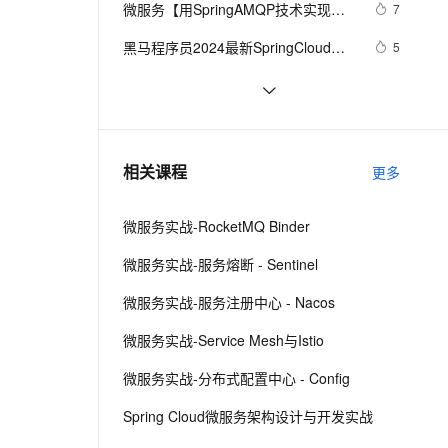
安全
微服务【用SpringAMQP技术实现
我要投诉
e-1.1-I2V
Cosyvoice-V3-Flash
7
PolarDB
上云场景组合购
Milvus 弹性伸缩功能新增节
伴
RabbitMq的六种消息队列】第4章
漫剧创作，剧本、分镜、视频高效生成
100%兼容MySQL、PostgreSQL，兼容Oracle，支持集中和分布式
覆盖90%+业务场景，专享组合折扣价
点支持范围
畅自然，细节丰富
高表现力语音合成大模型，语音克隆听感自然
VPN
黑马程序员2024最新SpringCloud微
5
服务开发与实战 个人学习心得、踩
ernetes 版 ACK
云聚AI 严选权益
AI 原生数据库服务发布
SSL 证书
微服务和RPC通信
3
2V
Fun-ASR
坑、与bug记录Day2 全网最快最全
，一键激活高效办公新体验
理容器应用的 K8s 服务
精选AI产品，从模型到应用全链提效
Agent 数据网关
文戏情感细腻自然，动作戏激烈拳拳到肉，实现更强表演能力
支持中英文自由切换，具备更强的噪声鲁棒性
堡垒机
（下）
Spring Cloud微服务面试题
7
AI 用量加速计划
云原生数据库 PolarDB
防火墙
、识别商机，让客服更高效、服务更出色。
微服务API开放授权平台的设计与实现
新老同享，达量后返
Agentic Database 发布
6
相关课程
更多
主机安全
应用
微服务实战-RocketMQ Binder
千问办公
NEW
AI 应用及服务市场
的智能体编程平台
一站式AI生产力平台
微服务实战-服务熔断 - Sentinel
AI 应用
伶鹊
微服务实战-服务注册中心 - Nacos
企业级人与Agent协作平台，接入和调度多个数字员工
智能客服平台，对话机器人、对话分析、智能外呼
大模型
微服务实战-Service Mesh与Istio
大模型服务平台百炼 - 全妙
自然语言处理
微服务实战-分布式配置中心 - Config
应用创作平台
多模态内容创作工具，已接入 DeepSeek
数据标注
Spring Cloud微服务架构设计与开发实战
机器学习