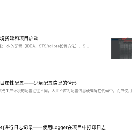
开发环境搭建和项目启动
本文介绍了Spring Boot开发环境的搭建和项目启动流程。主要内容包括：jdk的配置（IDEA、STS/eclipse设置方法）、Spring Boot工程的构建方式（IDEA快速构建、官方构建工具start.spring.io使用）、maven配置（本地maven路径与阿里云镜像设置）以及编码配置（IDEA和eclipse中的编码设置）。通过这些步骤，帮助开发者顺利完成Spring Boot项目的初始化和运行准备。
ot中的项目属性配置——少量配置信息的情形
用slf4j进行日志记录——使用Logger在项目中打印日志