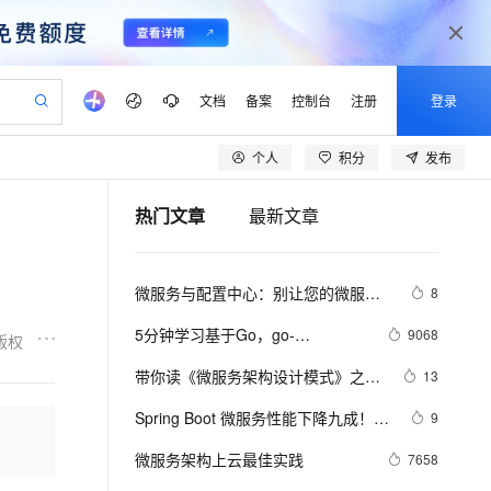
文档
备案
控制台
注册
登录
个人
积分
发布
验
作计划
器
AI 活动
专业服务
服务伙伴合作计划
开发者社区
加入我们
产品动态
服务平台百炼
阿里云 OPC 创新助力计划
热门文章
最新文章
一站式生成采购清单，支持单品或批量购买
io：打造专属 AI 语音助手
S产品伙伴计划（繁花）
峰会
CS
造的大模型服务与应用开发平台
一句话生成原生可编辑精美 PPT 文稿
AI 生产力先锋
Al MaaS 服务伙伴赋能合作
域名
博文
Careers
至高可申请百万元
Qwen3.8-Max 模型上线
开启高性价比 AI 编程新体验
弹性可伸缩的云计算服务
Qwen-Audio-3.0-Realtime 端到端实时语音角色扮演
输入一句话想法, 轻松生成专业的 PPT
先锋实践拓展 AI 生产力的边界
Token 补贴，五大权
计划
海大会
伙伴信用分合作计划
商标
问答
社会招聘
微服务与配置中心：别让您的微服务
8
益加速 OPC 成功
eek-V4-Pro
SS
一键部署幻兽帕鲁游戏服务器
飞天发布时刻
HOT
Open Search 向量检索版支
划
备案
电子书
校园招聘
被配置管理“绊”了一跤
pSeek-V4-Pro
视频创作，一键激活电商全链路生产力
稳定、安全、高性价比、高性能的云存储服务
一键购买专属联机服务器，轻松开启游戏
所见，即是所愿
持视频检索 Pipeline 功能
更多支持
5分钟学习基于Go，go-
9068
版权
划
公司注册
镜像站
视频生成
语音识别与合成
microservice-template，Minke的
专属 QwenPaw
漫剧工坊：一站式动画创作平台
AI 实训营
HOT
应用身份服务 (IDaaS)
带你读《微服务架构设计模式》之
13
合作伙伴培训与认证
微服务
划
上云迁移
站生成，高效打造优质广告素材
全接入的云上超级电脑
从聊天伙伴进化为能主动干活的本地数字员工
快速生产连贯的高质量长漫剧
从基础到进阶，Agent 创客手把手教你
OpenClaw 管理能力上线
二：服务的拆分策略
lScope
我要反馈
e-1.1-T2V
Qwen3-TTS-Flash
Spring Boot 微服务性能下降九成！使
9
查询合作伙伴
n Alibaba Cloud ISV 合作
代维服务
建企业门户网站
10 分钟搭建微信、支付宝小程序
MaxCompute MaxFrame 提
用 Arthas 定位根因
畅细腻的高质量视频
离线语音合成大模型，多语言方言自适应，低延迟高稳定
创新加速
微服务架构上云最佳实践
ope
登录合作伙伴管理后台
7658
我要建议
站，无忧落地极速上线
以可视化方式快速构建移动和 PC 门户网站
国内短信简单易用，安全可靠，秒级触达，全球覆盖200+国家和地区。
高效部署网站，快速应用到小程序
供自动弹性内存功能