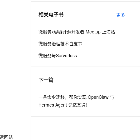
相关电子书
更多
息提取
与 AI 智能体进行实时音视频通话
从文本、图片、视频中提取结构化的属性信息
构建支持视频理解的 AI 音视频实时通话应用
微服务x容器开源开发者 Meetup 上海站
t.diy 一步搞定创意建站
构建大模型应用的安全防护体系
微服务治理技术白皮书
通过自然语言交互简化开发流程,全栈开发支持
通过阿里云安全产品对 AI 应用进行安全防护
微服务与Serverless
下一篇
一条命令迁移，帮你实现 OpenClaw 与
Hermes Agent 记忆互通！
返回结