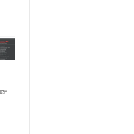
本课主要讲解Spring Boot项目中的属性配置方法。在实际开发中，测试与生产环境的配置往往不同，因此不应将配置信息硬编码在代码中，而应使用配置文件管理，如`application.yml`。例如，在微服务架构下，可通过配置文件设置调用其他服务的地址（如订单服务端口8002），并利用`@Value`注解在代码中读取这些配置值。这种方式使项目更灵活，便于后续修改和维护。