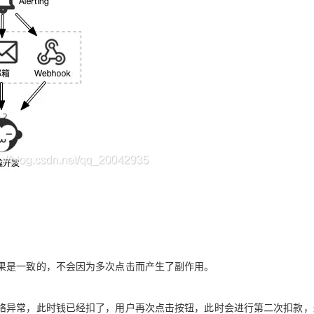
AI 应用
10分钟微调：让0.6B模型媲美235B模
多模态数据信
型
依托云原生高可用架构,实现Dify私有化部署
用1%尺寸在特定领域达到大模型90%以上效果
一个 AI 助手
超强辅助，Bol
即刻拥有 DeepSeek-R1 满血版
在企业官网、通讯软件中为客户提供 AI 客服
多种方案随心选，轻松解锁专属 DeepSeek
果是一致的，不会因为多次点击而产生了副作用。
络异常，此时钱已经扣了，用户再次点击按钮，此时会进行第二次扣款，