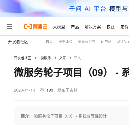
大模型
产品
解决方案
权益
定价
开发者社区
首页
模型体验
探索云世界
问产品
动手实
大模型
产品
解决方案
权益
定价
云市场
伙伴
服务
了解阿里云
精选产品
精选解决方案
普惠上云
产品定价
精选商城
成为销售伙伴
售前咨询
为什么选择阿里云
千问AI平台
开发者社区
微服务
文章
正文
了解云产品的定价详情
大模型服务平台百炼
千问办公，解锁你的工作
普惠上云 官方力荐
分销伙伴
在线服务
网站建设
什么是云计算
大
微服务轮子项目（09） -
大模型服务与应用平台
企业级Agent产品，直接
云服务器38元/年起，超
咨询伙伴
多端小程序
技术领先
云上成本管理
售后服务
轻量应用服务器
Agency Agents：拥
官方推荐返现计划
大模型
精选产品
精选解决方案
Salesforce 国际版订阅
稳定可靠
管理和优化成本
推荐新用户得奖励，单订单
销售伙伴合作计划
2023-11-14
193
发布于吉林
自助服务
友盟天域
安全合规
人工智能与机器学习
AI
文本生成
云数据库 RDS
HappyHorse 打造一
云工开物
无影生态合作计划
在线服务
观测云
分析师报告
高校专属算力普惠，学生认
计算
互联网应用开发
Qwen3.8-Max
HOT
Salesforce On Alibaba C
工单服务
Tuya 物联网平台阿里云
研究报告与白皮书
人工智能平台 PAI
快速拥有专属 OpenClaw
简介：
微服务轮子项目（09） - 系统幂等性设计
大模
Consulting Partner 合
大数据
容器
智能体时代全能旗舰模型
免费试用
短信专区
一站式AI开发、训练和推
蓝凌 OA
AI 大模型销售与服务生
现代化应用