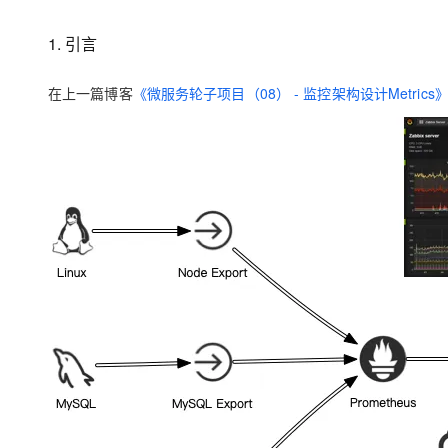
存储
天池大赛
Qwen3.7-Plus
云解析DNS
解决方案免费试用 新老
电子合同
最高领取价值200元试用
能看、能想、能动手的多模
安全
网络与CDN
1. 引言
AI 算法大赛
畅捷通
大数据开发治理平台 Data
AI 产品 免费试用
网络
安全
云开发大赛
Qwen3-VL-Plus
Tableau 订阅
在上一篇博客
《微服务轮子项目（08） - 监控架构设计Metrics
1亿+ 大模型 tokens 和 
可观测
入门学习赛
中间件
AI空中课堂在线直播课
云防火墙
140+云产品 免费试用
上云与迁云
云原生的云上边界网络安全
产品新客免费试用，最长1
数据库
生态解决方案
大模型服务
企业出海
大模型ACA认证体验
大数据计算
助力企业全员 AI 认知与能
行业生态解决方案
千问AI平台-Token Plan
政企业务
媒体服务
开发者生态解决方案
企业服务与云通信
千问AI平台-模型体验
AI 开发和 AI 应用解决
在线体验全尺寸、多种模态
域名与网站
Happy 系列大模型
终端用户计算
Serverless
开发工具