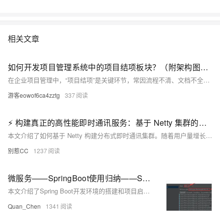
相关文章
如何开发项目管理系统中的项目结项板块？（附架构图+流程图+代码参考）
在企业项目管理中，“项目结项”是关键环节，常因流程不清、文档不全、审批滞后等问题导致交付困难。本文介绍如何通过“项目结项”模块实现线上化管理，涵盖结项申请、审批流程、成果上传、权限控制等功能，帮助团队高效完成项目收尾，避免成果丢失与流程混乱。内容包括功能设计、业务流程、系统架构、数据库设计、核心代码实现、前端交互及优化建议，助力项目管理系统快速落地并稳定运行。
游客eowof6ca4zztg
337
⚡ 构建真正的高性能即时通讯服务：基于 Netty 集群的架构设计与实现
本文介绍了如何基于 Netty 构建分布式即时通讯集群。随着用户量增长，单体架构面临性能瓶颈，文章对比了三种集群方案：Nginx 负载均衡、注册中心服务发现与基于 ZooKeeper 的消息路由架构。最终选择第三种方案，通过 ZooKeeper 实现服务注册发现与消息路由，并结合 RabbitMQ 支持跨服务器消息广播。文中还详细讲解了 ZooKeeper 搭建、Netty 集群改造、动态端口分配、服务注册、负载均衡及消息广播的实现，构建了一个高可用、可水平扩展的即时通讯系统。
别惹CC
1237
微服务——SpringBoot使用归纳——Spring Boot开发环境搭建和项目启动
本文介绍了Spring Boot开发环境的搭建和项目启动流程。主要内容包括：jdk的配置（IDEA、STS/eclipse设置方法）、Spring Boot工程的构建方式（IDEA快速构建、官方构建工具start.spring.io使用）、maven配置（本地maven路径与阿里云镜像设置）以及编码配置（IDEA和eclipse中的编码设置）。通过这些步骤，帮助开发者顺利完成Spring Boot项目的初始化和运行准备。
Quan_Chen
1341