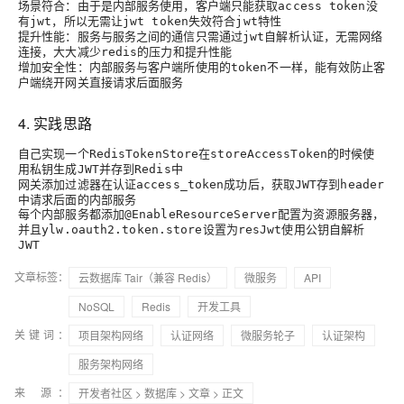
场景符合
：由于是内部服务使用，客户端只能获取
没
access token
有
，所以无需让
失效符合
特性
jwt
jwt token
jwt
提升性能
：服务与服务之间的通信只需通过
自解析认证，无需网络
jwt
连接，大大减少
的压力和提升性能
redis
增加安全性
：内部服务与客户端所使用的
不一样，能有效防止客
token
户端绕开网关直接请求后面服务
4. 实践思路
自己实现一个
在
的时候使
RedisTokenStore
storeAccessToken
用私钥生成
并存到
中
JWT
Redis
网关添加过滤器在认证
成功后，获取
存到
access_token
JWT
header
中请求后面的内部服务
每个内部服务都添加
配置为资源服务器，
@EnableResourceServer
并且
设置为
使用公钥自解析
ylw.oauth2.token.store
resJwt
JWT
文章标签：
云数据库 Tair（兼容 Redis）
微服务
API
NoSQL
Redis
开发工具
关键词：
项目架构网络
认证网络
微服务轮子
认证架构
服务架构网络
来 源：
开发者社区
>
数据库
>
文章
> 正文