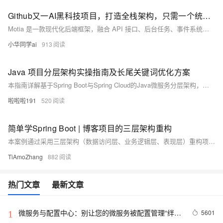
Github又一AI黑科技项目，打造全栈架构，只需一个统一框架？
Motia 是一款现代化后端框架，融合 API 接口、后台任务、事件系统与 AI Agent，支持 JavaScript、TypeScript、Python 多语言协同开发。它提供可视化 Workbench、自动观测追踪、零配置部署等功能，帮助开发者高效构建事件驱动的工作流，显著降低部署与运维成本，提升 AI 项目落地效率。
小华同学ai
913
Java 项目分层架构实操指南及长尾关键词优化方案
本指南详解基于Spring Boot与Spring Cloud的Java微服务分层架构，以用户管理系统为例，涵盖技术选型、核心代码实现、服务治理及部署实践，助力掌握现代化Java企业级开发方案。
啦啦啦191
520
简单学Spring Boot | 博客项目的三层架构重构
本案例通过采用三层架构（数据访问层、业务逻辑层、表现层）重构项目，解决了集中式开发导致的代码臃肿问题。各层职责清晰，结合依赖注入实现解耦，提升了系统的可维护性、可测试性和可扩展性，为后续接入真实数据库奠定基础。
TiAmoZhang
882
热门文章
最新文章
微服务与配置中心：别让您的微服务被配置管理“绊”
5601
1