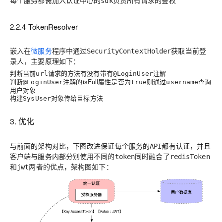
每个服务都需加入认证中心的
负责所有请求的鉴权
sdk
2.2.4 TokenResolver
嵌入在
微服务
程序中通过
获取当前登
SecurityContextHolder
录人，主要原理如下：
判断当前
请求的方法有没有带有
注解
url
@LoginUser
判断
注解的isFull属性是否为
则通过
查询
@LoginUser
true
username
用户对象
构建
对象传给目标方法
SysUser
3. 优化
与前面的架构对比，下图改进保证每个服务的
都有认证，并且
API
客户端与服务内部分别使用不同的
同时融合了
token
redisToken
和
两者的优点，架构图如下：
jwt