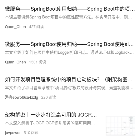
微服务——SpringBoot使用归纳——Spring Boot中的项目属性配置——少量配置信息的情形
本课主要讲解Spring Boot项目中的属性配置方法。在实际开发中，测试与生产环境的配置往往不同，因此不应将配置信息硬编码在代码中，而应使用配置文件管理，如`application.yml`。例如，在微服务架构下，可通过配置文件设置调用其他服务的地址（如订单服务端口8002），并利用`@Value`注解在代码中读取这些配置值。这种方式使项目更灵活，便于后续修改和维护。
Quan_Chen
427
微服务——SpringBoot使用归纳——Spring Boot使用slf4j进行日志记录——使用Logger在项目中打印日志
本文介绍了如何在项目中使用Logger打印日志。通过SLF4J和Logback，可设置不同日志级别（如DEBUG、INFO、WARN、ERROR）并支持占位符输出动态信息。示例代码展示了日志在控制器中的应用，说明了日志配置对问题排查的重要性。附课程源码下载链接供实践参考。
Quan_Chen
1501
如何开发项目管理系统中的项目启动板块？（附架构图+流程图+代码参考）
本文介绍了项目管理系统中“项目启动”板块的设计与实现，涵盖功能模块、业务流程、开发技巧及效果展示，并提供代码参考和常见问题解答，助力企业高效搭建项目管理平台。
游客eowof6ca4zztg
220
架构解密｜一步步打造高可用的 JOCR OCR 识别服务
本文深入解析了JOCR OCR识别服务的高可用架构设计，涵盖从用户上传、智能调度、核心识别到容错监控的完整链路，助力打造高性能、低成本的工业级OCR服务。
javpower
510