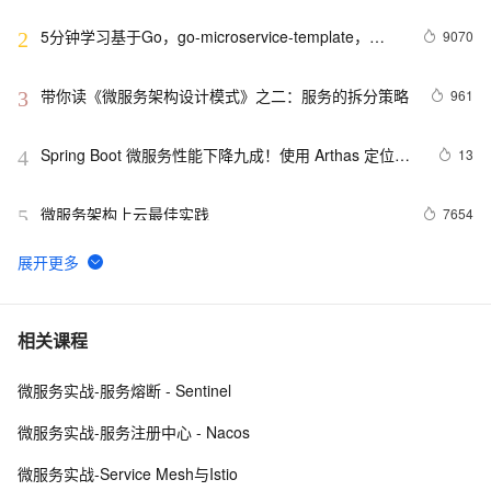
了一跤
5分钟学习基于Go，go-microservice-template，
9070
2
Minke的微服务
带你读《微服务架构设计模式》之二：服务的拆分策略
961
3
Spring Boot 微服务性能下降九成！使用 Arthas 定位根
13
4
因
微服务架构上云最佳实践
7654
5
黑马程序员2024最新SpringCloud微服务开发与实战 个人
7
6
学习心得、踩坑、与bug记录Day2 全网最快最全（下）
微服务【用SpringAMQP技术实现RabbitMq的六种消息
7
7
相关课程
队列】第4章
微服务实战-服务熔断 - Sentinel
微服务框架（十九）Spring Boot 可视化监控 
10
8
Prometheus + Grafana
微服务实战-服务注册中心 - Nacos
微服务和RPC通信
5
9
微服务实战-Service Mesh与Istio