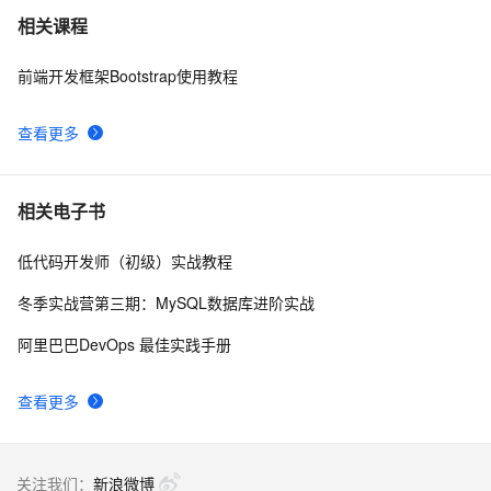
Bootstrap系列 -- 34. 按钮下拉菜单
3
7
相关课程
前端开发框架Bootstrap使用教程
Bootstrap 分页功能
1
8
查看更多
bootstrap32-响应式实用工具类
1
9
bootstrap27-Bootstrap 按钮
5
10
相关电子书
低代码开发师（初级）实战教程
冬季实战营第三期：MySQL数据库进阶实战
阿里巴巴DevOps 最佳实践手册
查看更多
关注我们：
新浪微博