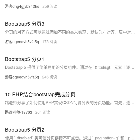
游客dng4gjyb342he
259
Bootstrap5 分页3
分页的对齐方式可以通过添加不同的类来实现，默认为左对齐，居中对齐需添加 `justify-content-center` 类，右对齐则添加 `justify-content-end` 类。面包屑导航通过 `.breadcrumb` 和 `.breadcrumb-item` 类进行设置，用于显示当前页面在网站中的位置。
游客ogeeqvh5vfa5q
173
Bootstrap5 分页1
Bootstrap 5 提供了简单易用的分页组件。通过在 `&lt;ul&gt;` 元素上添加 `.pagination` 类，并在 `&lt;li&gt;` 元素上添加 `.page-item` 类，以及在 `&lt;a&gt;` 标签上添加 `.page-link` 类，即可实现基本的分页效果。使用 `.active` 类可以高亮显示当前页。
游客ogeeqvh5vfa5q
246
10 PHP结合bootstrap完成分页
路老师分享了如何使用PHP实现CSDN问答列表的分页功能。首先，通过编写 `index.php` 文件，定义数据和分页逻辑。接着，安装 Composer 并配置 PHP 包管理工具，以引入 `jasongrimes/paginator` 分页插件。最后，展示分页效果并确保代码路径正确。下篇将介绍 PHP 和 Web 页面的交互。
路卿老师-18703
204
Bootstrap5 分页2
使用 `.disabled` 类可使分页链接不可点击。通过 `.pagination-lg` 和 `.pagination-sm` 类可调整分页条目的大小，分别设置为大字体和小字体。示例代码展示了如何实现这些效果。