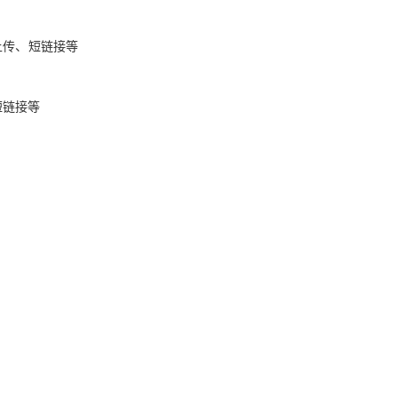
上传、短链接等
AI 应用
10分钟微调：让0.6B模型媲美235B模
多模态数据信
型
依托云原生高可用架构,实现Dify私有化部署
用1%尺寸在特定领域达到大模型90%以上效果
一个 AI 助手
超强辅助，Bol
短链接等
即刻拥有 DeepSeek-R1 满血版
在企业官网、通讯软件中为客户提供 AI 客服
多种方案随心选，轻松解锁专属 DeepSeek