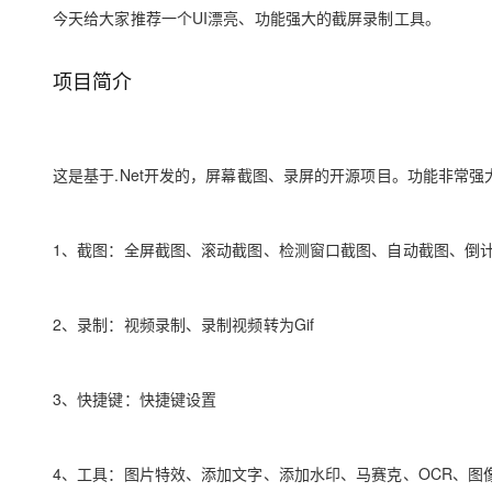
存储
天池大赛
Qwen3.7-Plus
云解析DNS
解决方案免费试用 新老
今天给大家推荐一个UI漂亮、功能强大的截屏录制工具。
电子合同
最高领取价值200元试用
能看、能想、能动手的多模
安全
网络与CDN
AI 算法大赛
畅捷通
项目简介
大数据开发治理平台 Data
AI 产品 免费试用
网络
安全
云开发大赛
Qwen3-VL-Plus
Tableau 订阅
1亿+ 大模型 tokens 和 
可观测
入门学习赛
中间件
AI空中课堂在线直播课
云防火墙
140+云产品 免费试用
上云与迁云
这是基于.Net开发的，屏幕截图、录屏的开源项目。功能非常
云原生的云上边界网络安全
产品新客免费试用，最长1
数据库
生态解决方案
大模型服务
企业出海
大模型ACA认证体验
大数据计算
助力企业全员 AI 认知与能
行业生态解决方案
1、截图：全屏截图、滚动截图、检测窗口截图、自动截图、倒
千问AI平台-Token Plan
政企业务
媒体服务
开发者生态解决方案
企业服务与云通信
2、录制：视频录制、录制视频转为Gif
千问AI平台-模型体验
AI 开发和 AI 应用解决
在线体验全尺寸、多种模态
域名与网站
Happy 系列大模型
3、快捷键：快捷键设置
终端用户计算
Serverless
4、工具：图片特效、添加文字、添加水印、马赛克、OCR、图
开发工具