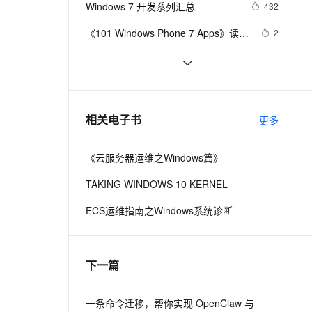
安全
Windows 7 开发系列汇总
我要投诉
e-1.1-I2V
Cosyvoice-V3-Flash
432
PolarDB
上云场景组合购
和PhotoChooserTask
伴
Qoder CN V1.7.0 发布
漫剧创作，剧本、分镜、视频高效生成
100%兼容MySQL、PostgreSQL，兼容Oracle，支持集中和分布式
覆盖90%+业务场景，专享组合折扣价
畅自然，细节丰富
高表现力语音合成大模型，语音克隆听感自然
VPN
《101 Windows Phone 7 Apps》读书
2
笔记-BABY MILESTONES
ernetes 版 ACK
云聚AI 严选权益
云安全中心 AI BAS 智能自动
SSL 证书
操作主机 Infrastructure Master[为
597
2V
Fun-ASR
，一键激活高效办公新体验
理容器应用的 K8s 服务
精选AI产品，从模型到应用全链提效
化模拟渗透攻击产品发布
企业维护windows server 2008系列
文戏情感细腻自然，动作戏激烈拳拳到肉，实现更强表演能力
支持中英文自由切换，具备更强的噪声鲁棒性
堡垒机
Windows使用正则表达式查看端口
541
八]
AI 用量加速计划
DataWorks ChatBI 会话支持
防火墙
、识别商机，让客服更高效、服务更出色。
新版Maps for Windows 10可更轻
新老同享，达量后返
上传临时文件分析
512
相关电子书
更多
松驾驭复杂路径
主机安全
应用
《云服务器运维之Windows篇》
千问办公
NEW
AI 应用及服务市场
的智能体编程平台
一站式AI生产力平台
TAKING WINDOWS 10 KERNEL
AI 应用
伶鹊
ECS运维指南之Windows系统诊断
企业级人与Agent协作平台，接入和调度多个数字员工
智能客服平台，对话机器人、对话分析、智能外呼
大模型
大模型服务平台百炼 - 全妙
自然语言处理
下一篇
应用创作平台
多模态内容创作工具，已接入 DeepSeek
数据标注
机器学习
一条命令迁移，帮你实现 OpenClaw 与