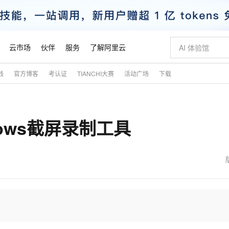
云市场
伙伴
服务
了解阿里云
践
官方博客
考认证
TIANCHI大赛
活动广场
下载
AI 特惠
数据与 API
成为产品伙伴
企业增值服务
最佳实践
价格计算器
AI 场景体
基础软件
产品伙伴合
阿里云认证
市场活动
配置报价
大模型
自助选配和估算价格
步到位
智启 AI 普惠权益
产品生态集成认证中心
企业支持计划
云上春晚
域名与网站
Qwen Audio：打造专属 AI 语音助手
千问官方 MaaS 平台，为开发者和 Agent 而生，新用户赠送 1 亿 + tokens 额度
一句话生成原生
AI Coding
阿里云Maa
2026 阿里云
云服务器 E
为企业打
数据集
Windows
大模型认证
模型
NEW
NEW
dows截屏录制工具
格式还原
值低价云产品抢先购
至高享 1亿+免费 tokens，加速 Al 应用落地
提供智能易用的域名与建站服务
Qwen-Audio-3.0-Realtime 端到端实时语音角色扮演
输入一句话想法,
智能编程，一键
安全可靠、
产品生态伙伴
专家技术服务
云上奥运之旅
弹性计算合作
阿里云中企出
手机三要素
宝塔 Linux
全部认证
价格优势
开源旗舰模型
即刻拥有 DeepSeek-V4-Pro
阿里云 OPC 创新助力计划
千问大模型
一键部署幻兽
AI 电商营销
对象存储 O
大模型
产品生态伙伴工作台
企业增值服务台
云栖战略参考
云存储合作计
云栖大会
身份实名认证
CentOS
训练营
推动算力普惠，释放技术红利
最高返9万
真正可用的 1M 上下文,一次完成代码全链路开发
快速构建应用程序和网站，即刻迈出上云第一步
轻松解锁专属 DeepSeek-V4-Pro
至高百万元 Token 补贴，加速一人公司成长
多元化、高性能、安全可靠的大模型服务
一键购买专属
从图文生成到
云上的中国
数据库合作计
活动全景
短信
Docker
图片和
自进化智能体
5 分钟轻松部署专属 QwenPaw
Token Plan 模型订阅计划
数字证书管理服务（原SSL证书）
高效搭建 AI
AI 广告创作
无影云电脑
企业成长
NEW
HOT
信息公告
看见新力量
云网络合作计
OCR 文字识别
JAVA
越聪明
证享300元代金券
全托管，含MySQL、PostgreSQL、SQL Server、MariaDB多引擎
Qwen3.8-Max 首发尝鲜，限时加量 10 倍，夜间低至2折
实现全站 HTTPS，呈现可信的 Web 访问
从聊天伙伴进化为能主动干活的本地数字员工
图文、视频一
随时随地安
魔搭 Mode
Kimi-K3
HappyHors
NEW
loud
服务实践
官网公告
金融模力时刻
Salesforce O
版
发票查验
全能环境
Claude Code + GStack 打造工程团队
千问办公，限时限量积分加倍
Qoder
低代码高效构
AI 建站
短信服务
型
NEW
作计划
Kimi 最新旗舰模型，长程编程与推理利器
让文字生成流
计划
创新中心
魔搭 ModelSc
健康状态
理服务
让AI从“聊天伙伴”进化为能干活的“数字员工”
安装技能 GStack，拥有专属 AI 工程团队
你的AI工作搭子，覆盖日常办公高频场景
面向真实软件的智能体编程平台
0 代码专业建
客户案例
天气预报查询
操作系统
态合作计划