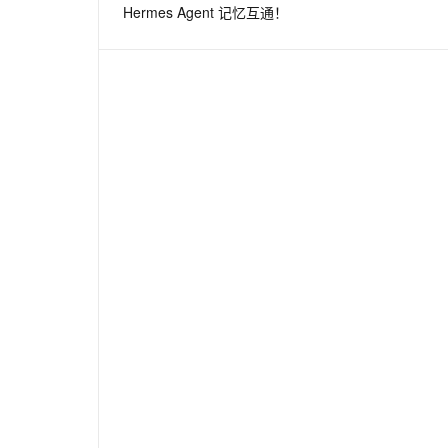
Hermes Agent 记忆互通！
息提取
与 AI 智能体进行实时音视频通话
从文本、图片、视频中提取结构化的属性信息
构建支持视频理解的 AI 音视频实时通话应用
t.diy 一步搞定创意建站
构建大模型应用的安全防护体系
通过自然语言交互简化开发流程,全栈开发支持
通过阿里云安全产品对 AI 应用进行安全防护