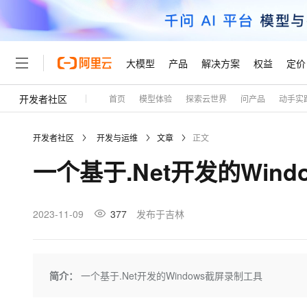
大模型
产品
解决方案
权益
定价
开发者社区
首页
模型体验
探索云世界
问产品
动手实
大模型
产品
解决方案
权益
定价
云市场
伙伴
服务
了解阿里云
精选产品
精选解决方案
普惠上云
产品定价
精选商城
成为销售伙伴
售前咨询
为什么选择阿里云
千问AI平台
开发者社区
开发与运维
文章
正文
了解云产品的定价详情
大模型服务平台百炼
睿译宝，AI翻译排版一
普惠上云 官方力荐
分销伙伴
在线服务
网站建设
什么是云计算
大
一个基于.Net开发的Win
大模型服务与应用平台
上传文档即自动完成翻译和
云服务器38元/年起，超
咨询伙伴
多端小程序
技术领先
云上成本管理
售后服务
轻量应用服务器
GLM-5.2：长任务时代
官方推荐返现计划
大模型
精选产品
精选解决方案
Salesforce 国际版订阅
稳定可靠
管理和优化成本
推荐新用户得奖励，单订单
销售伙伴合作计划
2023-11-09
377
发布于吉林
自助服务
友盟天域
安全合规
人工智能与机器学习
AI
文本生成
云数据库 RDS
Hermes Agent，打造
云工开物
无影生态合作计划
在线服务
观测云
分析师报告
自主进化，持久记忆，越用
高校专属算力普惠，学生认
计算
互联网应用开发
Qwen3.8-Max
HOT
Salesforce On Alibaba C
工单服务
Tuya 物联网平台阿里云
研究报告与白皮书
人工智能平台 PAI
快速拥有专属 OpenClaw
简介：
一个基于.Net开发的Windows截屏录制工具
大模
Consulting Partner 合
大数据
容器
智能体时代全能旗舰模型
免费试用
短信专区
一站式AI开发、训练和推
蓝凌 OA
AI 大模型销售与服务生
现代化应用