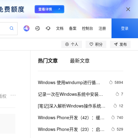
文档
备案
控制台
注册
登录
个人
积分
发布
验
作计划
器
AI 活动
专业服务
服务伙伴合作计划
开发者社区
加入我们
产品动态
服务平台百炼
阿里云 OPC 创新助力计划
热门文章
最新文章
一站式生成采购清单，支持单品或批量购买
可编辑精美 PPT 文稿
S产品伙伴计划（繁花）
峰会
CS
造的大模型服务与应用开发平台
Agency Agents：拥有专属领域专家
AI 生产力先锋
Al MaaS 服务伙伴赋能合作
域名
博文
Careers
PolarDB Agentic Database
至高可申请百万元
 轻松生成专业的 PPT
开启高性价比 AI 编程新体验
弹性可伸缩的云计算服务
先锋实践拓展 AI 生产力的边界
发布
多领域专家智能体,一键组建 AI 虚拟交付团队
Token 补贴，五大权
计划
海大会
伙伴信用分合作计划
商标
问答
社会招聘
Windows 使用windump进行循环
5894
益加速 OPC 成功
帕鲁游戏服务器
SS
HappyHorse 打造一站式影视创作平台
飞天发布时刻
HOT
秒悟 Meoo CLI 支持一键部
划
备案
电子书
校园招聘
抓包
联机服务器，轻松开启游戏
视频创作，一键激活电商全链路生产力
稳定、安全、高性价比、高性能的云存储服务
所见，即是所愿
署项目至阿里云账号
可视化编排打通从文字构思到成片全链路闭环
更多支持
记录一次在Windows系统中安装
7
版权
划
公司注册
镜像站
视频生成
语音识别与合成
Kibana可视化控制台
 智能体与工作流应用
漫剧工坊：一站式动画创作平台
AI 实训营
Flink OSS 支持
[笔记]深入解析Windows操作系统
12
合作伙伴培训与认证
划
上云迁移
站生成，高效打造优质广告素材
全接入的云上超级电脑
通过阿里云百炼高效搭建AI应用,助力高效开发
快速生产连贯的高质量长漫剧
从基础到进阶，Agent 创客手把手教你
AssumeRole 角色自定义
《四》管理机制（一）
lScope
我要反馈
e-1.1-T2V
Qwen3-TTS-Flash
Windows Phone开发（42）：缓动
740
查询合作伙伴
n Alibaba Cloud ISV 合作
代维服务
建企业门户网站
10 分钟搭建微信、支付宝小程序
百炼 Qwen3.7-Flash 系列模
动画
畅细腻的高质量视频
离线语音合成大模型，多语言方言自适应，低延迟高稳定
创新加速
Windows Phone开发（23）：启动
ope
登录合作伙伴管理后台
529
我要建议
站，无忧落地极速上线
以可视化方式快速构建移动和 PC 门户网站
国内短信简单易用，安全可靠，秒级触达，全球覆盖200+国家和地区。
高效部署网站，快速应用到小程序
型发布
器与选择器之CameraCaptureTask