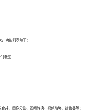
Deepseek-v4-pro
HappyHors
同享
万小智 AI 建站低至 15元/月
Qoder CN
AI 短剧/漫剧
云原生数据库 
快递物流查询
WordPress
成为服务伙
高校合作
点，立即开启云上创新
覆盖公网/内网、递归/权威、移动APP等全场景解析服务
送.CN域名，送备案服务码
基于千问大模型等，支持代码智能生成、研发智能问答
AI助力短剧
态智能体模型
旗舰 MoE 大模型，百万上下文与顶尖推理能力
图生视频，流
Ubuntu
服务生态伙伴
云工开物
企业应用
Works
Night Plan 支持 Qwen 3.8-Max
云原生大数据计算服务 MaxCompute
AI 办公
容器服务 Kub
NEW
GLM-5.2
Wan2.7-T
Red Hat
30+ 款产品免费体验
Data Agent 驱动的一站式 Data+AI 开发治理平台
夜间 5 折，Qwen/Meoo/TokenPlan 客户专享
面向分析的企业级SaaS模式云数据仓库
AI智能应用
提供一站式管
科研合作
视觉 Coding、空间感知、多模态思考等全面升级
1M上下文，专为长程任务能力而生
ERP
堂（旗舰版）
SUSE
智能客服
CRM
强大，功能列表如下：
防护产品
2个月
自动承接线索
建站小程序
OA 办公系统
AI 应用构建
大模型原生
力提升
财税管理
模板建站
计时截图
Qoder
大模型服务平台百炼-应用模版
HOT
NEW
面向真实软件
个人版上线、团队版降价；千问3.8-Max首发发尝鲜
丰富多元化的应用模版和解决方案
400电话
定制建站
万有无界
大模型服务平台百炼-智能体
方案
广告营销
模板小程序
的模型效果
灵活可视化地构建企业级 Agent
定制小程序
秒悟
人工智能平台 PAI
APP 开发
云端极速 AI 
新一代 AI 视频生成模型，深度适配广告营销等场景
AI Native 的算法工程平台，一站式完成建模、训练、推理服务部署
建站系统
像合并、图像分割、视频转换、视频缩略、捨色器等；