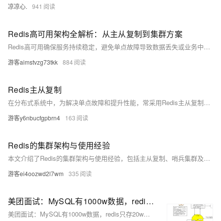
凉凉心.
941
Redis高可用架构全解析：从主从复制到集群方案
Redis高可用确保服务持续稳定，避免单点故障导致数据丢失或业务中断。通过主从复制实现数据冗余，哨兵模式支持自动故障转移，Cluster集群则提供分布式数据分片与水平扩展，三者层层递进，保障读写分离、容灾切换与大规模数据存储，构建高性能、高可靠的Redis架构体系。
游客aimstvzg73tkk
884
Redis主从复制
在分布式系统中，为解决单点故障和提升性能，常采用Redis主从复制架构。通过将数据复制到多个从节点，实现读写分离、负载均衡及高可用性，同时支持多种拓扑结构以适应不同场景需求。
游客y6nbucfgpbrn4
163
Redis的集群架构与使用经验
本文介绍了Redis的集群架构与使用经验，包括主从复制、哨兵集群及Cluster分片集群的应用场景与实现原理。内容涵盖Redis主从同步机制、数据分片存储方式、事务支持及与Memcached的区别，并讨论了Redis内存用尽时的处理策略。适用于了解Redis高可用与性能优化方案。
游客ei4oozwd2l7wm
335
美团面试：MySQL有1000w数据，redis只存20w的数据，如何做 缓存 设计？
美团面试：MySQL有1000w数据，redis只存20w的数据，如何做 缓存 设计？