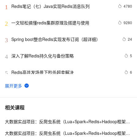
Redis笔记（七）Java实现Redis消息队列
4780
1
一文轻松搞懂redis集群原理及搭建与使用
9280
2
Spring boot整合Redis实现发布订阅（超详细）
24
3
深入了解Redis持久化与备份策略
5
4
Redis高并发场景下秒杀超卖解决
6
5
Redis安装布隆(Bloom Filter)过滤器
10
6
Redis：hash类型底层数据结构剖析
9
7
相关课程
大数据实战项目：反爬虫系统（Lua+Spark+Redis+Hadoop框架搭建）第三阶段
Redis哨兵集群工作原理及架构部署（八）
11
8
大数据实战项目：反爬虫系统（Lua+Spark+Redis+Hadoop框架搭建）第四阶段