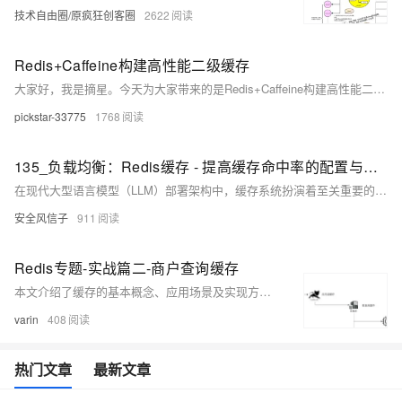
技术自由圈/原疯狂创客圈
2622
Redis+Caffeine构建高性能二级缓存
大家好，我是摘星。今天为大家带来的是Redis+Caffeine构建高性能二级缓存，废话不多说直接开始~
pickstar-33775
1768
135_负载均衡：Redis缓存 - 提高缓存命中率的配置与最佳实践
在现代大型语言模型（LLM）部署架构中，缓存系统扮演着至关重要的角色。随着LLM应用规模的不断扩大和用户需求的持续增长，如何构建高效、可靠的缓存架构成为系统性能优化的核心挑战。Redis作为业界领先的内存数据库，因其高性能、丰富的数据结构和灵活的配置选项，已成为LLM部署中首选的缓存解决方案。
安全风信子
911
Redis专题-实战篇二-商户查询缓存
本文介绍了缓存的基本概念、应用场景及实现方式，涵盖Redis缓存设计、缓存更新策略、缓存穿透问题及其解决方案。重点讲解了缓存空对象与布隆过滤器的使用，并通过代码示例演示了商铺查询的缓存优化实践。
varin
408
热门文章
最新文章