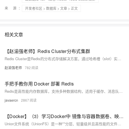
来 源：
开发者社区
>
数据库
>
文章
> 正文
相关文章
【赵渝强老师】Redis Cluster分布式集群
Redis Cluster是Redis的分布式存储解决方案，通过哈希槽（slot）实现数据分片，支持水平扩展，具备高可用性和负载均衡能力，适用于大规模数据场景。
赵渝强老师
782
手把手教你用 Docker 部署 Redis
Redis是高性能内存数据库，支持多种数据结构，适用于缓存、消息队列等场景。本文介绍如何通过Docker快速拉取轩辕镜像并部署Redis，涵盖快速启动、持久化存储及docker-compose配置，助力开发者高效搭建稳定服务。
javaercn
2867
【Docker】（3）学习Docker中 镜像与容器数据卷、映射关系！手把手带你安装 MySql主从同步 和 Redis三主三从集群！并且进行主从切换与扩容操作，还有分析 哈希分区 等知识点！
Union文件系统（UnionFS）是一种**分层、轻量级并且高性能的文件系统**，它支持对文件系统的修改作为一次提交来一层层的叠加，同时可以将不同目录挂载到同一个虚拟文件系统下(unite several directories into a single virtual filesystem) Union 文件系统是 Docker 镜像的基础。 镜像可以通过分层来进行继承，基于基础镜像（没有父镜像），可以制作各种具体的应用镜像。