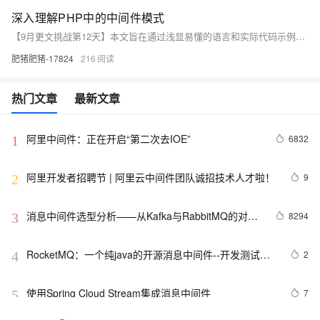
深入理解PHP中的中间件模式
【9月更文挑战第12天】本文旨在通过浅显易懂的语言和实际代码示例，引导读者了解PHP中如何实现和使用中间件模式，以及这一设计模式如何优化我们的应用程序结构。文章将逐步介绍中间件的概念、在PHP中的应用实例，以及如何自定义中间件来解决实际问题。
肥猪肥猪-17824
216
热门文章
最新文章
阿里中间件：正在开启“第二次去IOE”
6832
1
阿里开发者招聘节 | 阿里云中间件团队诚招技术人才啦！
9
2
消息中间件选型分析——从Kafka与RabbitMQ的对比
8294
3
来看全局
RocketMQ：一个纯java的开源消息中间件--开发测试环
2
4
境搭建
使用Spring Cloud Stream集成消息中间件
7
5