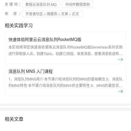
关键词：
教程云消息队列 MQ
中间件教程案例
来 源：
开发者社区
>
微服务
>
文章
> 正文
相关实践学习
快速体验阿里云云消息队列RocketMQ版
本实验将带您快速体验使用云消息队列RocketMQ版Serverless系列实例
进行获取接入点、创建Topic、创建订阅组、收发消息、查看消息轨迹和仪
表盘。
消息队列 MNS 入门课程
1、消息队列MNS简介 本节课介绍消息队列的MNS的基础概念 2、消息队
列MNS特性 本节课介绍消息队列的MNS的主要特性 3、MNS的最佳实践
及场景应用 本节课介绍消息队列的MNS的最佳实践及场景应用案例 4、手
把手系列：消息队列MNS实操讲 本节课介绍消息队列的MNS的实际操作
演示 5、动手实验：基于MNS，0基础轻松构建 Web Client 本节课带您一
起基于MNS，0基础轻松构建 Web Client
相关文章