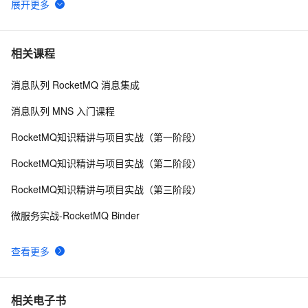
【物联网中间件平台-06】RFID刷卡拍照
0
6
SpringBoot2 整合MinIO中间件，实现文件便捷管理
4
7
相关课程
消息队列 RocketMQ 消息集成
.NET应用服务器（中间件）来到
6
8
消息队列 MNS 入门课程
解Bug之路-中间件"SQL重复执行" 
280
9
RocketMQ知识精讲与项目实战（第一阶段）
成都技术大佬云集，他们在云原生中间件Meetup上都聊
4
10
RocketMQ知识精讲与项目实战（第二阶段）
了点啥？
RocketMQ知识精讲与项目实战（第三阶段）
微服务实战-RocketMQ Binder
查看更多
相关电子书