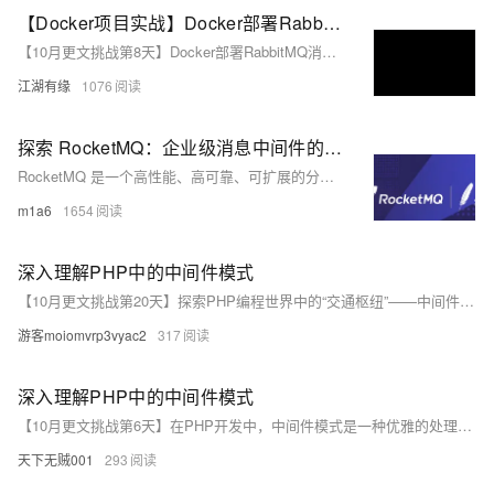
【Docker项目实战】Docker部署RabbitMQ消息中间件
【10月更文挑战第8天】Docker部署RabbitMQ消息中间件
江湖有缘
1076
探索 RocketMQ：企业级消息中间件的选择与应用
RocketMQ 是一个高性能、高可靠、可扩展的分布式消息中间件，它是由阿里巴巴开发并贡献给 Apache 软件基金会的一个开源项目。RocketMQ 主要用于处理大规模、高吞吐量、低延迟的消息传递，它是一个轻量级的、功能强大的消息队列系统，广泛应用于金融、电商、日志系统、数据分析等领域。
m1a6
1654
深入理解PHP中的中间件模式
【10月更文挑战第20天】探索PHP编程世界中的“交通枢纽”——中间件模式。从代码层面剖析如何实现请求和响应的高效管理，以及如何在开发中应用这一模式来增强项目的扩展性和维护性。
游客moiomvrp3vyac2
317
深入理解PHP中的中间件模式
【10月更文挑战第6天】在PHP开发中，中间件模式是一种优雅的处理请求和响应的方式。本文将带你探索中间件模式的概念、实现及其在PHP框架中的应用，同时提供实用的代码示例来加深理解。
天下无贼001
293