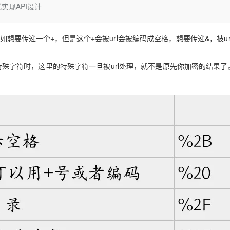
Deepseek-v4-pro
HappyHors
实现API设计
同享
万小智 AI 建站低至 15元/月
Qoder CN
AI 短剧/漫剧
云原生数据库 
快递物流查询
WordPress
成为服务伙
高校合作
点，立即开启云上创新
覆盖公网/内网、递归/权威、移动APP等全场景解析服务
送.CN域名，送备案服务码
基于千问大模型等，支持代码智能生成、研发智能问答
AI助力短剧
态智能体模型
旗舰 MoE 大模型，百万上下文与顶尖推理能力
图生视频，流
Ubuntu
服务生态伙伴
云工开物
企业应用
如想要传递一个+，但是这个+会被url会被编码成空格，想要传递&，被ur
Works
Night Plan 支持 Qwen 3.8-Max
云原生大数据计算服务 MaxCompute
AI 办公
容器服务 Kub
NEW
GLM-5.2
Wan2.7-T
Red Hat
30+ 款产品免费体验
Data Agent 驱动的一站式 Data+AI 开发治理平台
夜间 5 折，Qwen/Meoo/TokenPlan 客户专享
面向分析的企业级SaaS模式云数据仓库
AI智能应用
提供一站式管
科研合作
视觉 Coding、空间感知、多模态思考等全面升级
1M上下文，专为长程任务能力而生
ERP
堂（旗舰版）
SUSE
特殊字符时，这里的特殊字符一旦被url处理，就不是原先你加密的结果了
智能客服
CRM
防护产品
2个月
自动承接线索
建站小程序
OA 办公系统
AI 应用构建
大模型原生
力提升
财税管理
模板建站
Qoder
大模型服务平台百炼-应用模版
HOT
NEW
面向真实软件
个人版上线、团队版降价；千问3.8-Max首发发尝鲜
丰富多元化的应用模版和解决方案
400电话
定制建站
万有无界
大模型服务平台百炼-智能体
方案
广告营销
模板小程序
的模型效果
灵活可视化地构建企业级 Agent
定制小程序
秒悟
人工智能平台 PAI
APP 开发
云端极速 AI 
新一代 AI 视频生成模型，深度适配广告营销等场景
AI Native 的算法工程平台，一站式完成建模、训练、推理服务部署
建站系统