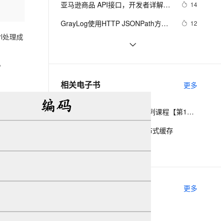
安全
亚马逊商品 API接口，开发者详解与
我要投诉
e-1.1-I2V
Cosyvoice-V3-Flash
14
PolarDB
上云场景组合购
Milvus 弹性伸缩功能新增节
伴
使用指南
漫剧创作，剧本、分镜、视频高效生成
100%兼容MySQL、PostgreSQL，兼容Oracle，支持集中和分布式
覆盖90%+业务场景，专享组合折扣价
点支持范围
畅自然，细节丰富
高表现力语音合成大模型，语音克隆听感自然
VPN
GrayLog使用HTTP JSONPath方式
12
调用微步在线云API识别威胁IP
l处理成
ernetes 版 ACK
云聚AI 严选权益
AI 原生数据库服务发布
SSL 证书
申请google android map api key
3
2V
Fun-ASR
，一键激活高效办公新体验
理容器应用的 K8s 服务
精选AI产品，从模型到应用全链提效
Agent 数据网关
文戏情感细腻自然，动作戏激烈拳拳到肉，实现更强表演能力
支持中英文自由切换，具备更强的噪声鲁棒性
堡垒机
透过【百度地图API】分析双闭包问题
6
。
AI 用量加速计划
云原生数据库 PolarDB
防火墙
、识别商机，让客服更高效、服务更出色。
API接口的对接流程和注意事项
新老同享，达量后返
Agentic Database 发布
14
相关电子书
更多
主机安全
应用
Java Spring Boot开发实战系列课程【第15讲】：Spring Boot 2.0 API与Spring REST Docs实战
千问办公
NEW
AI 应用及服务市场
的智能体编程平台
一站式AI生产力平台
Spring Boot2.0实战Redis分布式缓存
AI 应用
伶鹊
CUDA MATH API
企业级人与Agent协作平台，接入和调度多个数字员工
智能客服平台，对话机器人、对话分析、智能外呼
大模型
大模型服务平台百炼 - 全妙
自然语言处理
相关实验场景
更多
应用创作平台
多模态内容创作工具，已接入 DeepSeek
数据标注
机器学习
基于Assistant Api的旅游助手