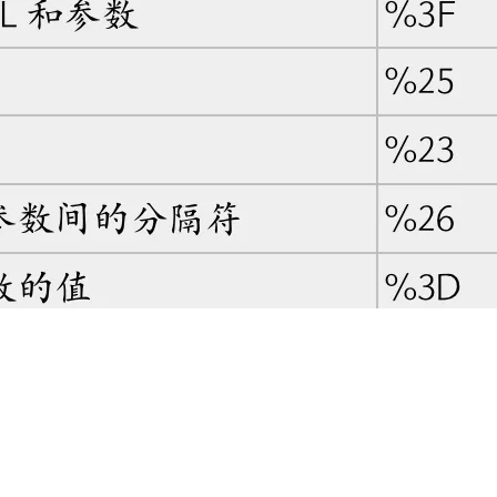
AI 应用
10分钟微调：让0.6B模型媲美235B模
多模态数据信
型
依托云原生高可用架构,实现Dify私有化部署
用1%尺寸在特定领域达到大模型90%以上效果
一个 AI 助手
超强辅助，Bol
即刻拥有 DeepSeek-R1 满血版
在企业官网、通讯软件中为客户提供 AI 客服
多种方案随心选，轻松解锁专属 DeepSeek