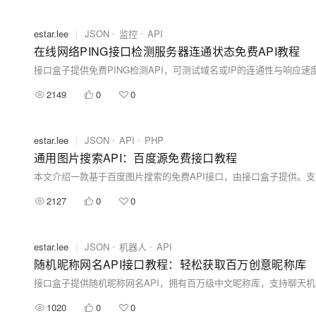
estar.lee
|
JSON
监控
API
在线网络PING接口检测服务器连通状态免费API教程
接口盒子提供免费PING检测API，可测试域名或IP的连通性与响
2149
0
0
estar.lee
|
JSON
API
PHP
通用图片搜索API：百度源免费接口教程
2127
0
0
estar.lee
|
JSON
机器人
API
随机昵称网名API接口教程：轻松获取百万创意昵称库
1020
0
0