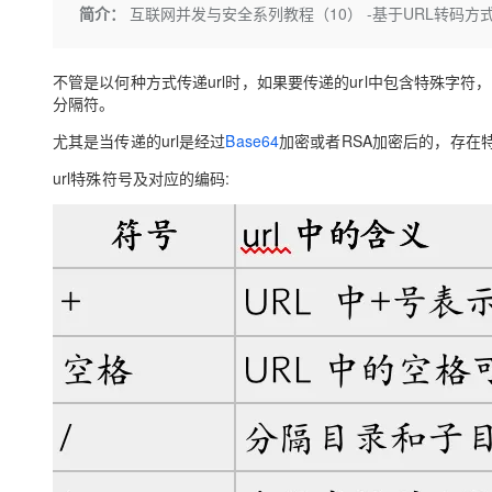
存储
天池大赛
Qwen3.7-Plus
简介：
互联网并发与安全系列教程（10） -基于URL转码方式
云解析DNS
解决方案免费试用 新老
电子合同
最高领取价值200元试用
能看、能想、能动手的多模
安全
网络与CDN
AI 算法大赛
畅捷通
不管是以何种方式传递url时，如果要传递的url中包含特殊字符，
大数据开发治理平台 Data
AI 产品 免费试用
网络
安全
云开发大赛
Qwen3-VL-Plus
Tableau 订阅
分隔符。
1亿+ 大模型 tokens 和 
可观测
入门学习赛
中间件
AI空中课堂在线直播课
尤其是当传递的url是经过
Base64
加密或者RSA加密后的，存在
云防火墙
140+云产品 免费试用
上云与迁云
云原生的云上边界网络安全
产品新客免费试用，最长1
url特殊符号及对应的编码:
数据库
生态解决方案
大模型服务
企业出海
大模型ACA认证体验
大数据计算
助力企业全员 AI 认知与能
行业生态解决方案
千问AI平台-Token Plan
政企业务
媒体服务
开发者生态解决方案
企业服务与云通信
千问AI平台-模型体验
AI 开发和 AI 应用解决
在线体验全尺寸、多种模态
域名与网站
Happy 系列大模型
终端用户计算
Serverless
开发工具