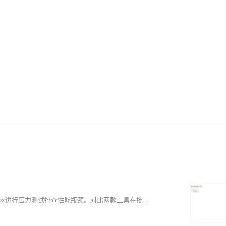
本文介绍API上线后因高频调用导致服务器告警，通过Postman与Apifox进行压力测试排查性能瓶颈。对比两款工具在批量请求、断言验证、可视化报告等方面的优劣，探讨API性能优化策略及行业未来发展方向。