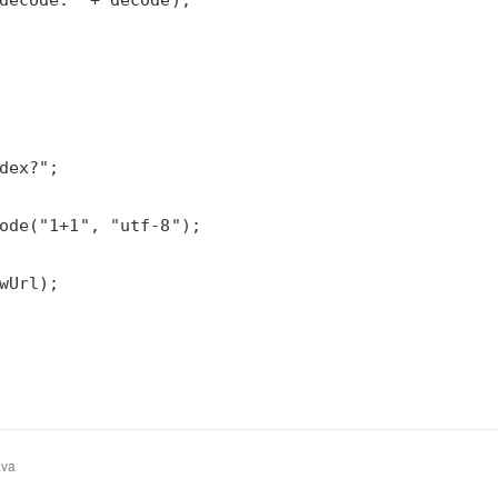
decode:" + decode);
ava