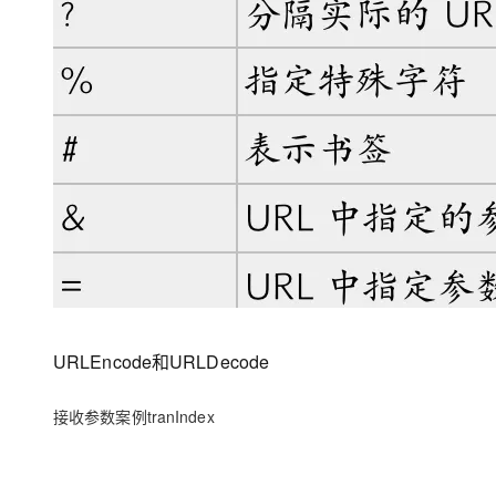
大模型解决方案
迁移与运维管理
快速部署 Dify，高效搭建 
专有云
10 分钟在聊天系统中增加
URLEncode
和
URLDecode
接收参数案例tranIndex