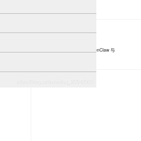
快速体验智能体API应用
息提取
与 AI 智能体进行实时音视频通话
从文本、图片、视频中提取结构化的属性信息
构建支持视频理解的 AI 音视频实时通话应用
下一篇
t.diy 一步搞定创意建站
构建大模型应用的安全防护体系
通过自然语言交互简化开发流程,全栈开发支持
通过阿里云安全产品对 AI 应用进行安全防护
一条命令迁移，帮你实现 OpenClaw 与
Hermes Agent 记忆互通！