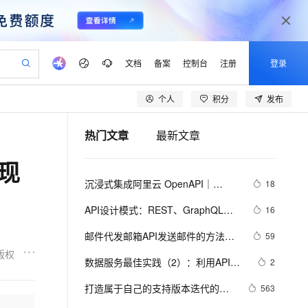
文档
备案
控制台
注册
登录
个人
积分
发布
验
作计划
器
AI 活动
专业服务
服务伙伴合作计划
开发者社区
加入我们
产品动态
服务平台百炼
阿里云 OPC 创新助力计划
热门文章
最新文章
一站式生成采购清单，支持单品或批量购买
io：打造专属 AI 语音助手
S产品伙伴计划（繁花）
峰会
CS
造的大模型服务与应用开发平台
一句话生成原生可编辑精美 PPT 文稿
AI 生产力先锋
Al MaaS 服务伙伴赋能合作
域名
博文
Careers
至高可申请百万元
Qwen3.8-Max 模型上线
现
开启高性价比 AI 编程新体验
弹性可伸缩的云计算服务
Qwen-Audio-3.0-Realtime 端到端实时语音角色扮演
输入一句话想法, 轻松生成专业的 PPT
先锋实践拓展 AI 生产力的边界
Token 补贴，五大权
计划
海大会
伙伴信用分合作计划
商标
问答
社会招聘
沉浸式集成阿里云 OpenAPI｜
18
益加速 OPC 成功
eek-V4-Pro
SS
一键部署幻兽帕鲁游戏服务器
飞天发布时刻
HOT
Open Search 向量检索版支
划
备案
电子书
校园招聘
Alibaba Cloud API Toolkit for VS 
pSeek-V4-Pro
视频创作，一键激活电商全链路生产力
稳定、安全、高性价比、高性能的云存储服务
一键购买专属联机服务器，轻松开启游戏
所见，即是所愿
持视频检索 Pipeline 功能
更多支持
API设计模式：REST、GraphQL、
16
Code
划
公司注册
镜像站
视频生成
语音识别与合成
gRPC与tRPC全面解析
专属 QwenPaw
漫剧工坊：一站式动画创作平台
AI 实训营
HOT
应用身份服务 (IDaaS)
邮件代发邮箱API发送邮件的方法和
59
合作伙伴培训与认证
划
上云迁移
站生成，高效打造优质广告素材
全接入的云上超级电脑
从聊天伙伴进化为能主动干活的本地数字员工
快速生产连贯的高质量长漫剧
从基础到进阶，Agent 创客手把手教你
OpenClaw 管理能力上线
步骤
版权
lScope
我要反馈
e-1.1-T2V
Qwen3-TTS-Flash
数据服务最佳实践（2）：利用API的
2
查询合作伙伴
n Alibaba Cloud ISV 合作
代维服务
建企业门户网站
10 分钟搭建微信、支付宝小程序
MaxCompute MaxFrame 提
多版本管理能力提升API管理效率
畅细腻的高质量视频
离线语音合成大模型，多语言方言自适应，低延迟高稳定
创新加速
打造属于自己的支持版本迭代的
ope
登录合作伙伴管理后台
563
我要建议
站，无忧落地极速上线
以可视化方式快速构建移动和 PC 门户网站
国内短信简单易用，安全可靠，秒级触达，全球覆盖200+国家和地区。
高效部署网站，快速应用到小程序
供自动弹性内存功能
【Dataphin V3.11】
Asp.Net Web Api Route