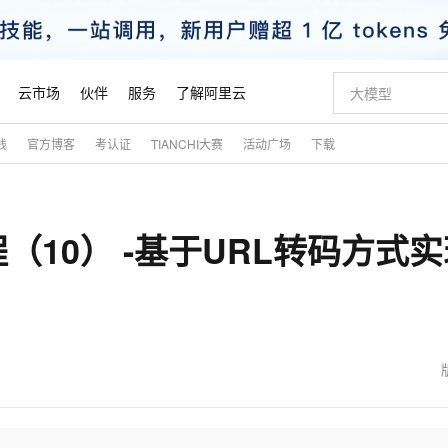
云市场
伙伴
服务
了解阿里云
践
官方博客
考认证
TIANCHI大赛
活动广场
下载
AI 特惠
数据与 API
成为产品伙伴
企业增值服务
最佳实践
价格计算器
AI 场景体
基础软件
产品伙伴合
阿里云认证
市场活动
配置报价
大模型
自助选配和估算价格
新方式
睿译宝，AI翻译排版一步到位
智启 AI 普惠权益
产品生态集成认证中心
企业支持计划
云上春晚
域名与网站
千问官方 MaaS 平台，为开发者和 Agent 而生，新用户赠送 1 亿 + tokens 额度
Qwen Aud
AI Coding
阿里云Maa
2026 阿里云
云服务器 E
为企业打
数据集
Windows
大模型认证
模型
NEW
NEW
10） -基于URL转码方式实
交付可用成果
值低价云产品抢先购
上传文档即自动完成翻译和格式还原
至高享 1亿+免费 tokens，加速 Al 应用落地
提供智能易用的域名与建站服务
智能编程，一键
安全可靠、
产品生态伙伴
专家技术服务
云上奥运之旅
弹性计算合作
阿里云中企出
手机三要素
宝塔 Linux
全部认证
价格优势
有专属领域专家
GLM-5.2：长任务时代开源旗舰模型
阿里云 OPC 创新助力计划
千问大模型
即刻拥有 DeepS
AI 电商营销
对象存储 O
大模型
产品生态伙伴工作台
企业增值服务台
云栖战略参考
云存储合作计
云栖大会
身份实名认证
CentOS
训练营
推动算力普惠，释放技术红利
最高返9万
多领域专家智能体,一键组建 AI 虚拟交付团队
快速构建应用程序和网站，即刻迈出上云第一步
至高百万元 Token 补贴，加速一人公司成长
多元化、高性能、安全可靠的大模型服务
真正可用的 1M 上下文,一次完成代码全链路开发
轻松解锁专属 Dee
从图文生成到
云上的中国
数据库合作计
活动全景
短信
Docker
图片和
站式影视创作平台
Hermes Agent，打造自进化智能体
Token Plan 模型订阅计划
数字证书管理服务（原SSL证书）
5 分钟轻松部署
AI 广告创作
无影云电脑
企业成长
NEW
信息公告
看见新力量
云网络合作计
OCR 文字识别
JAVA
证享300元代金券
可视化编排打通从文字构思到成片全链路闭环
全托管，含MySQL、PostgreSQL、SQL Server、MariaDB多引擎
自主进化，持久记忆，越用越聪明
Qwen3.8-Max 首发尝鲜，限时加量 10 倍，夜间低至2折
实现全站HTTPS，呈现可信的WEB访问
图文、视频一
随时随地安
魔搭 Mode
Kimi-K3
HappyHors
NEW
loud
服务实践
官网公告
金融模力时刻
Salesforce O
版
发票查验
全能环境
Claude Code + GStack 打造工程团队
千问办公，限时限量积分加倍
Qoder
低代码高效构
AI 建站
短信服务
型
NEW
作计划
Kimi 最新旗舰模型，长程编程与推理利器
让文字生成流
计划
创新中心
魔搭 ModelSc
健康状态
理服务
让AI从“聊天伙伴”进化为能干活的“数字员工”
安装技能 GStack，拥有专属 AI 工程团队
你的AI工作搭子，覆盖日常办公高频场景
面向真实软件的智能体编程平台
0 代码专业建
客户案例
天气预报查询
操作系统
态合作计划