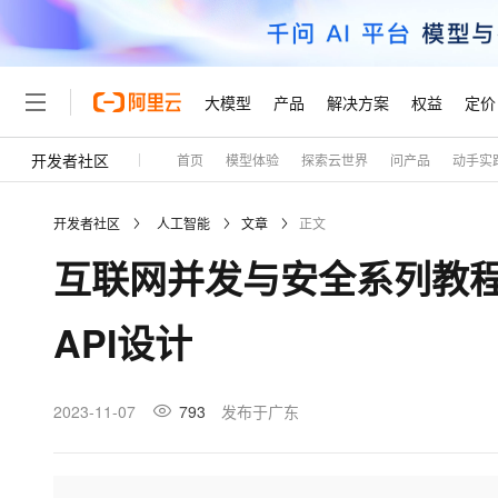
大模型
产品
解决方案
权益
定价
开发者社区
首页
模型体验
探索云世界
问产品
动手实
大模型
产品
解决方案
权益
定价
云市场
伙伴
服务
了解阿里云
精选产品
精选解决方案
普惠上云
产品定价
精选商城
成为销售伙伴
售前咨询
为什么选择阿里云
千问AI平台
开发者社区
人工智能
文章
正文
了解云产品的定价详情
大模型服务平台百炼
千问办公，解锁你的工作
普惠上云 官方力荐
分销伙伴
在线服务
网站建设
什么是云计算
大
互联网并发与安全系列教程（
大模型服务与应用平台
企业级Agent产品，直接
云服务器38元/年起，超
咨询伙伴
多端小程序
技术领先
云上成本管理
售后服务
轻量应用服务器
Agency Agents：拥
官方推荐返现计划
大模型
精选产品
精选解决方案
Salesforce 国际版订阅
稳定可靠
API设计
管理和优化成本
推荐新用户得奖励，单订单
销售伙伴合作计划
自助服务
友盟天域
安全合规
人工智能与机器学习
AI
文本生成
云数据库 RDS
HappyHorse 打造一
云工开物
无影生态合作计划
在线服务
观测云
分析师报告
高校专属算力普惠，学生认
计算
互联网应用开发
2023-11-07
793
发布于广东
Qwen3.8-Max
HOT
Salesforce On Alibaba C
工单服务
Tuya 物联网平台阿里云
研究报告与白皮书
人工智能平台 PAI
快速拥有专属 OpenClaw
大模
Consulting Partner 合
大数据
容器
智能体时代全能旗舰模型
免费试用
短信专区
一站式AI开发、训练和推
蓝凌 OA
AI 大模型销售与服务生
现代化应用