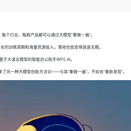
Deepseek-v4-pro
HappyHors
同享
万小智 AI 建站低至 15元/月
Qoder CN
AI 短剧/漫剧
云原生数据库 
快递物流查询
WordPress
成为服务伙
高校合作
点，立即开启云上创新
覆盖公网/内网、递归/权威、移动APP等全场景解析服务
送.CN域名，送备案服务码
基于千问大模型等，支持代码智能生成、研发智能问答
AI助力短剧
态智能体模型
旗舰 MoE 大模型，百万上下文与顶尖推理能力
图生视频，流
Ubuntu
服务生态伙伴
云工开物
企业应用
Works
Night Plan 支持 Qwen 3.8-Max
云原生大数据计算服务 MaxCompute
AI 办公
容器服务 Kub
NEW
GLM-5.2
Wan2.7-T
Red Hat
30+ 款产品免费体验
Data Agent 驱动的一站式 Data+AI 开发治理平台
夜间 5 折，Qwen/Meoo/TokenPlan 客户专享
面向分析的企业级SaaS模式云数据仓库
AI智能应用
提供一站式管
科研合作
视觉 Coding、空间感知、多模态思考等全面升级
1M上下文，专为长程任务能力而生
ERP
每个行业、每款产品都可以通过大模型“重做一遍”。
堂（旗舰版）
SUSE
智能客服
CRM
防护产品
2个月
自动承接线索
漫长的训练周期和海量资源投入，落地也就变得遥遥无期。
建站小程序
OA 办公系统
AI 应用构建
大模型原生
布基于大语言模型的智能办公助手WPS AI。
力提升
财税管理
模板建站
Qoder
大模型服务平台百炼-应用模版
HOT
NEW
带来了另一种大模型创新方法论——与其“重做一遍”，不如去“重新发现”。
面向真实软件
个人版上线、团队版降价；千问3.8-Max首发发尝鲜
丰富多元化的应用模版和解决方案
400电话
定制建站
万有无界
大模型服务平台百炼-智能体
方案
广告营销
模板小程序
的模型效果
灵活可视化地构建企业级 Agent
定制小程序
秒悟
人工智能平台 PAI
APP 开发
云端极速 AI 
新一代 AI 视频生成模型，深度适配广告营销等场景
AI Native 的算法工程平台，一站式完成建模、训练、推理服务部署
建站系统