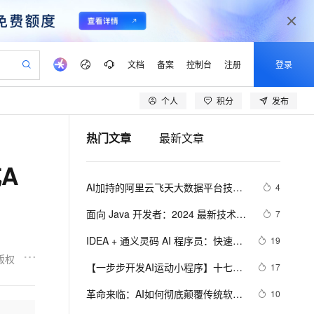
文档
备案
控制台
注册
登录
个人
积分
发布
验
作计划
器
AI 活动
专业服务
服务伙伴合作计划
开发者社区
加入我们
产品动态
服务平台百炼
阿里云 OPC 创新助力计划
热门文章
最新文章
一站式生成采购清单，支持单品或批量购买
io：打造专属 AI 语音助手
S产品伙伴计划（繁花）
峰会
CS
造的大模型服务与应用开发平台
一句话生成原生可编辑精美 PPT 文稿
AI 生产力先锋
Al MaaS 服务伙伴赋能合作
域名
博文
Careers
至高可申请百万元
Qwen3.8-Max 模型上线
A
开启高性价比 AI 编程新体验
弹性可伸缩的云计算服务
Qwen-Audio-3.0-Realtime 端到端实时语音角色扮演
输入一句话想法, 轻松生成专业的 PPT
先锋实践拓展 AI 生产力的边界
Token 补贴，五大权
计划
海大会
伙伴信用分合作计划
商标
问答
社会招聘
AI加持的阿里云飞天大数据平台技术
4
益加速 OPC 成功
eek-V4-Pro
SS
一键部署幻兽帕鲁游戏服务器
飞天发布时刻
HOT
Open Search 向量检索版支
划
备案
电子书
校园招聘
揭秘
pSeek-V4-Pro
视频创作，一键激活电商全链路生产力
稳定、安全、高性价比、高性能的云存储服务
一键购买专属联机服务器，轻松开启游戏
所见，即是所愿
持视频检索 Pipeline 功能
更多支持
面向 Java 开发者：2024 最新技术栈
7
划
公司注册
镜像站
视频生成
语音识别与合成
下 Java 与 AI/ML 融合的实操详尽指
专属 QwenPaw
漫剧工坊：一站式动画创作平台
AI 实训营
HOT
应用身份服务 (IDaaS)
IDEA + 通义灵码 AI 程序员：快速构
19
合作伙伴培训与认证
南
划
上云迁移
站生成，高效打造优质广告素材
全接入的云上超级电脑
从聊天伙伴进化为能主动干活的本地数字员工
快速生产连贯的高质量长漫剧
从基础到进阶，Agent 创客手把手教你
OpenClaw 管理能力上线
建 DDD 后端工程模板
版权
lScope
我要反馈
e-1.1-T2V
Qwen3-TTS-Flash
【一步步开发AI运动小程序】十七、
17
查询合作伙伴
n Alibaba Cloud ISV 合作
代维服务
建企业门户网站
10 分钟搭建微信、支付宝小程序
MaxCompute MaxFrame 提
如何识别用户上传视频中的人体、运
畅细腻的高质量视频
离线语音合成大模型，多语言方言自适应，低延迟高稳定
创新加速
革命来临：AI如何彻底颠覆传统软件
ope
登录合作伙伴管理后台
10
我要建议
站，无忧落地极速上线
以可视化方式快速构建移动和 PC 门户网站
国内短信简单易用，安全可靠，秒级触达，全球覆盖200+国家和地区。
高效部署网站，快速应用到小程序
供自动弹性内存功能
动、动作、姿态？
开发的每一个环节