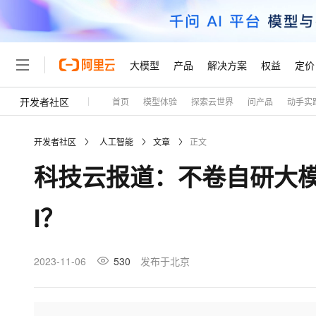
大模型
产品
解决方案
权益
定价
开发者社区
首页
模型体验
探索云世界
问产品
动手实
大模型
产品
解决方案
权益
定价
云市场
伙伴
服务
了解阿里云
精选产品
精选解决方案
普惠上云
产品定价
精选商城
成为销售伙伴
售前咨询
为什么选择阿里云
千问AI平台
开发者社区
人工智能
文章
正文
了解云产品的定价详情
大模型服务平台百炼
千问办公，解锁你的工作
普惠上云 官方力荐
分销伙伴
在线服务
网站建设
什么是云计算
大
科技云报道：不卷自研大
大模型服务与应用平台
企业级Agent产品，直接
云服务器38元/年起，超
咨询伙伴
多端小程序
技术领先
云上成本管理
售后服务
轻量应用服务器
Agency Agents：拥
官方推荐返现计划
大模型
精选产品
精选解决方案
Salesforce 国际版订阅
稳定可靠
I？
管理和优化成本
推荐新用户得奖励，单订单
销售伙伴合作计划
自助服务
友盟天域
安全合规
人工智能与机器学习
AI
文本生成
云数据库 RDS
HappyHorse 打造一
云工开物
无影生态合作计划
在线服务
观测云
分析师报告
高校专属算力普惠，学生认
计算
互联网应用开发
2023-11-06
530
发布于北京
Qwen3.8-Max
HOT
Salesforce On Alibaba C
工单服务
Tuya 物联网平台阿里云
研究报告与白皮书
人工智能平台 PAI
快速拥有专属 OpenClaw
大模
Consulting Partner 合
大数据
容器
智能体时代全能旗舰模型
免费试用
短信专区
一站式AI开发、训练和推
蓝凌 OA
AI 大模型销售与服务生
现代化应用