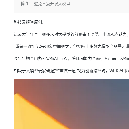
存储
天池大赛
Qwen3.7-Plus
简介：
避免重复开发大模型
云解析DNS
解决方案免费试用 新老
电子合同
最高领取价值200元试用
能看、能想、能动手的多模
安全
网络与CDN
AI 算法大赛
畅捷通
大数据开发治理平台 Data
AI 产品 免费试用
科技云报道原创。
网络
安全
云开发大赛
Qwen3-VL-Plus
Tableau 订阅
1亿+ 大模型 tokens 和 
可观测
入门学习赛
过去大半年里，很多人对大模型的前景寄予厚望。主流观点认为，
中间件
AI空中课堂在线直播课
云防火墙
140+云产品 免费试用
上云与迁云
云原生的云上边界网络安全
产品新客免费试用，最长1
“重做一遍”听起来想象空间很大，但实际上多数大模型产品需要
数据库
生态解决方案
大模型服务
企业出海
大模型ACA认证体验
今年年初金山办公宣布All in AI，将LLM能力全面引入产品，发
大数据计算
助力企业全员 AI 认知与能
行业生态解决方案
千问AI平台-Token Plan
政企业务
相较于大模型玩家普遍把“重做一遍”视为创新路径时，WPS AI
媒体服务
开发者生态解决方案
企业服务与云通信
千问AI平台-模型体验
AI 开发和 AI 应用解决
在线体验全尺寸、多种模态
域名与网站
Happy 系列大模型
终端用户计算
Serverless
开发工具