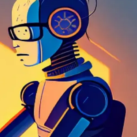
AI 应用
10分钟微调：让0.6B模型媲美235B模
多模态数据信
型
依托云原生高可用架构,实现Dify私有化部署
用1%尺寸在特定领域达到大模型90%以上效果
一个 AI 助手
超强辅助，Bol
即刻拥有 DeepSeek-R1 满血版
在企业官网、通讯软件中为客户提供 AI 客服
多种方案随心选，轻松解锁专属 DeepSeek