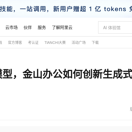
云市场
伙伴
服务
了解阿里云
践
官方博客
考认证
TIANCHI大赛
活动广场
下载
AI 特惠
数据与 API
成为产品伙伴
企业增值服务
最佳实践
价格计算器
AI 场景体
基础软件
产品伙伴合
阿里云认证
市场活动
配置报价
大模型
自助选配和估算价格
新方式
睿译宝，AI翻译排版一步到位
智启 AI 普惠权益
产品生态集成认证中心
企业支持计划
云上春晚
域名与网站
千问官方 MaaS 平台，为开发者和 Agent 而生，新用户赠送 1 亿 + tokens 额度
Qwen Aud
AI Coding
阿里云Maa
2026 阿里云
云服务器 E
为企业打
数据集
Windows
大模型认证
模型
NEW
NEW
模型，金山办公如何创新生成式
交付可用成果
值低价云产品抢先购
上传文档即自动完成翻译和格式还原
至高享 1亿+免费 tokens，加速 Al 应用落地
提供智能易用的域名与建站服务
智能编程，一键
安全可靠、
产品生态伙伴
专家技术服务
云上奥运之旅
弹性计算合作
阿里云中企出
手机三要素
宝塔 Linux
全部认证
价格优势
有专属领域专家
GLM-5.2：长任务时代开源旗舰模型
阿里云 OPC 创新助力计划
千问大模型
即刻拥有 DeepS
AI 电商营销
对象存储 O
大模型
产品生态伙伴工作台
企业增值服务台
云栖战略参考
云存储合作计
云栖大会
身份实名认证
CentOS
训练营
推动算力普惠，释放技术红利
最高返9万
多领域专家智能体,一键组建 AI 虚拟交付团队
快速构建应用程序和网站，即刻迈出上云第一步
至高百万元 Token 补贴，加速一人公司成长
多元化、高性能、安全可靠的大模型服务
真正可用的 1M 上下文,一次完成代码全链路开发
轻松解锁专属 Dee
从图文生成到
云上的中国
数据库合作计
活动全景
短信
Docker
图片和
站式影视创作平台
Hermes Agent，打造自进化智能体
Token Plan 模型订阅计划
数字证书管理服务（原SSL证书）
5 分钟轻松部署
AI 广告创作
无影云电脑
企业成长
NEW
信息公告
看见新力量
云网络合作计
OCR 文字识别
JAVA
证享300元代金券
可视化编排打通从文字构思到成片全链路闭环
全托管，含MySQL、PostgreSQL、SQL Server、MariaDB多引擎
自主进化，持久记忆，越用越聪明
Qwen3.8-Max 首发尝鲜，限时加量 10 倍，夜间低至2折
实现全站HTTPS，呈现可信的WEB访问
图文、视频一
随时随地安
魔搭 Mode
Kimi-K3
HappyHors
NEW
loud
服务实践
官网公告
金融模力时刻
Salesforce O
版
发票查验
全能环境
Claude Code + GStack 打造工程团队
千问办公，限时限量积分加倍
Qoder
低代码高效构
AI 建站
短信服务
型
NEW
作计划
Kimi 最新旗舰模型，长程编程与推理利器
让文字生成流
计划
创新中心
魔搭 ModelSc
健康状态
理服务
让AI从“聊天伙伴”进化为能干活的“数字员工”
安装技能 GStack，拥有专属 AI 工程团队
你的AI工作搭子，覆盖日常办公高频场景
面向真实软件的智能体编程平台
0 代码专业建
客户案例
天气预报查询
操作系统
态合作计划