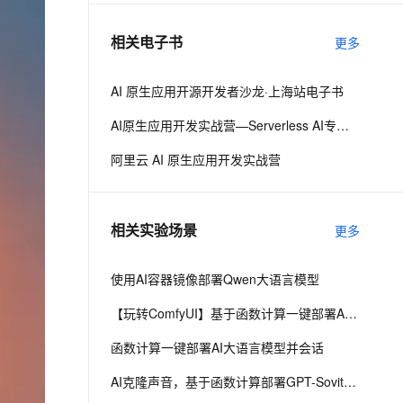
相关电子书
更多
息提取
与 AI 智能体进行实时音视频通话
从文本、图片、视频中提取结构化的属性信息
构建支持视频理解的 AI 音视频实时通话应用
AI 原生应用开源开发者沙龙·上海站电子书
t.diy 一步搞定创意建站
构建大模型应用的安全防护体系
AI原生应用开发实战营—Serverless AI专场·北京
通过自然语言交互简化开发流程,全栈开发支持
通过阿里云安全产品对 AI 应用进行安全防护
阿里云 AI 原生应用开发实战营
相关实验场景
更多
使用AI容器镜像部署Qwen大语言模型
【玩转ComfyUI】基于函数计算一键部署AI生图平台ComfyUI
函数计算一键部署AI大语言模型并会话
AI克隆声音，基于函数计算部署GPT-Sovits语音生成模型