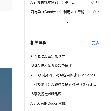
安全
AI计算机视觉笔记七：基于
我要投诉
e-1.1-I2V
Cosyvoice-V3-Flash
11
PolarDB
上云场景组合购
Milvus 弹性伸缩功能新增节
伴
mediapipe的虚拟鼠标控制
漫剧创作，剧本、分镜、视频高效生成
100%兼容MySQL、PostgreSQL，兼容Oracle，支持集中和分布式
覆盖90%+业务场景，专享组合折扣价
点支持范围
畅自然，细节丰富
高表现力语音合成大模型，语音克隆听感自然
VPN
固特异（Goodyear）利用人工智能和
7
物联网实现数字化转型的惊人方式
ernetes 版 ACK
云聚AI 严选权益
AI 原生数据库服务发布
SSL 证书
 AI产品经理的技术必修课：从工具应
14
2V
Fun-ASR
，一键激活高效办公新体验
理容器应用的 K8s 服务
精选AI产品，从模型到应用全链提效
Agent 数据网关
用到系统设计  
文戏情感细腻自然，动作戏激烈拳拳到肉，实现更强表演能力
支持中英文自由切换，具备更强的噪声鲁棒性
堡垒机
89.4K star！这个开源LLM应用开发平
7
AI 用量加速计划
云原生数据库 PolarDB
台，让你轻松构建AI工作流！
防火墙
、识别商机，让客服更高效、服务更出色。
ModelScope联手OpenDataLab：直
新老同享，达量后返
Agentic Database 发布
11
相关课程
更多
接调用7000+开源数据集，赋能AI模
主机安全
应用
型加速研发
AI人像动漫画实操教学
千问办公
NEW
AI 应用及服务市场
的智能体编程平台
一站式AI生产力平台
视觉AI技术体系及趋势概述
AI 应用
伶鹊
AIGC无处不在，把AI应用构建于Serverless之上
企业级人与Agent协作平台，接入和调度多个数字员工
智能客服平台，对话机器人、对话分析、智能外呼
大模型
【科技少年】AI领航员探索教程（赛前训练）
大模型服务平台百炼 - 全妙
自然语言处理
达摩院视觉AI精品课
应用创作平台
多模态内容创作工具，已接入 DeepSeek
数据标注
AI开发者的Docker实践
机器学习