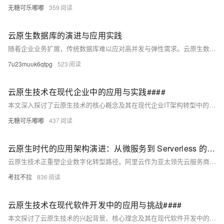
无糖可乐嘟嘟
359
云原生数据库的演进与应用实践
随着企业业务扩展，传统数据库难以应对高并发与弹性需求。云原生数据库应运而生，具备计算存储分离、弹性伸缩、高可用等核心特性，广泛应用于电商、金融、物联网等场景。阿里云PolarDB、Lindorm等产品已形成完善生态，助力企业高效处理数据。未来，AI驱动、Serverless与多云兼容将推动其进一步发展。
7u23muuk6qtpg
523
云原生技术在现代企业中的应用与实践####
本文深入探讨了云原生技术的核心概念及其在现代企业IT架构转型中的关键作用，通过具体案例分析展示了云原生如何促进企业的敏捷开发、高效运维及成本优化。不同于传统摘要仅概述内容，本部分旨在激发读者对云原生领域的兴趣，强调其在加速数字化转型过程中的不可或缺性，为后续详细论述奠定基础。 ####
无糖可乐嘟嘟
437
云原生时代的应用架构演进：从微服务到 Serverless 的阿里云实践
云原生技术正重塑企业数字化转型路径。阿里云作为亚太领先云服务商，提供完整云原生产品矩阵：容器服务ACK优化启动速度与镜像分发效率；MSE微服务引擎保障高可用性；ASM服务网格降低资源消耗；函数计算FC突破冷启动瓶颈；SAE重新定义PaaS边界；PolarDB数据库实现存储计算分离；DataWorks简化数据湖构建；Flink实时计算助力风控系统。这些技术已在多行业落地，推动效率提升与商业模式创新，助力企业在数字化浪潮中占据先机。
考拉不拉
836
云原生技术在现代软件开发中的应用与挑战####
本文探讨了云原生技术的兴起背景、核心理念及其在现代软件开发中的广泛应用。通过具体案例分析，揭示了云原生架构如何促进企业数字化转型，并指出了在实施过程中面临的主要挑战及应对策略。 ####