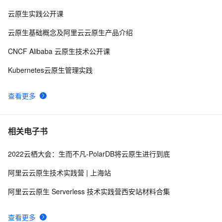
Vineyard 加入 CNCF Sandbox，将继续瞄准云原生大数
9
9
云原生实践公开课
据分析领域
带你读《云原生架构白皮书2022新版》——加速 SaaS 
0
10
云原生基础概念及阿里云云原生产品介绍
规模化演进，餐道基于 K8s 的云上创新底座（上）
CNCF Alibaba 云原生技术公开课
Kubernetes云原生管理实践
查看更多
相关电子书
2022云栖大会：生而不凡-PolarDB将云原生进行到底
阿里云云原生技术实践营 | 上海站
阿里云云原生 Serverless 技术实践营西安站材料合集
查看更多