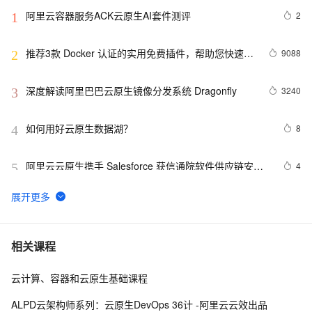
阿里云容器服务ACK云原生AI套件测评
2
1
推荐3款 Docker 认证的实用免费插件，帮助您快速构
9088
2
建云原生应用程序！
深度解读阿里巴巴云原生镜像分发系统 Dragonfly
3240
3
如何用好云原生数据湖？
8
4
阿里云云原生携手 Salesforce 获信通院软件供应链安全
4
5
优秀案例
【云原生|K8s系列第3篇】：实战Kubectl创建
8
6
Deployment部署应用
带你读《云原生架构白皮书2022新版》——
6
7
相关课程
DevOps（上）
云计算、容器和云原生基础课程
如何在云原生混部场景下利用资源配额高效分配集群资
4
8
源？
ALPD云架构师系列：云原生DevOps 36计 -阿里云云效出品