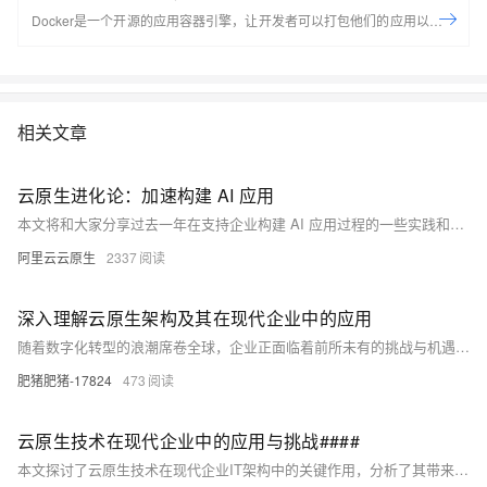
Docker是一个开源的应用容器引擎，让开发者可以打包他们的应用以及依
赖包到一个可移植的容器中，然后发布到任何流行的Linux机器上，也可以
实现虚拟化，容器是完全使用沙箱机制，相互之间不会有任何接口。
Docker是世界领先的软件容器平台。开发人员利用Docker可以消除协作编
码时“在我的机器上可正常工作”的问题。运维人员利用Docker可以在隔离
相关文章
容器中并行运行和管理应用，获得更好的计算密度。企业利用Docker可以
构建敏捷的软件交付管道，以更快的速度、更高的安全性和可靠的信誉为
Linux和Windows Server应用发布新功能。 在本套课程中，我们将全面的
云原生进化论：加速构建 AI 应用
讲解Docker技术栈，从环境安装到容器、镜像操作以及生产环境如何部署
本文将和大家分享过去一年在支持企业构建 AI 应用过程的一些实践和思考。
开发的微服务应用。本课程由黑马程序员提供。 &nbsp; &nbsp; 相关的阿
阿里云云原生
2337
里云产品：容器服务 ACK 容器服务 Kubernetes 版（简称 ACK）提供高
性能可伸缩的容器应用管理能力，支持企业级容器化应用的全生命周期管
理。整合阿里云虚拟化、存储、网络和安全能力，打造云端最佳容器化应
深入理解云原生架构及其在现代企业中的应用
用运行环境。 了解产品详情: https://www.aliyun.com/product/kubernetes
随着数字化转型的浪潮席卷全球，企业正面临着前所未有的挑战与机遇。云计算技术的迅猛发展，特别是云原生架构的兴起，正在重塑企业的IT基础设施和软件开发模式。本文将深入探讨云原生的核心概念、关键技术以及如何在企业中实施云原生策略，以实现更高效的资源利用和更快的市场响应速度。通过分析云原生架构的优势和面临的挑战，我们将揭示它如何助力企业在激烈的市场竞争中保持领先地位。
肥猪肥猪-17824
473
云原生技术在现代企业中的应用与挑战####
本文探讨了云原生技术在现代企业IT架构中的关键作用，分析了其带来的优势和面临的主要挑战。通过实际案例分析，揭示了如何有效应对这些挑战，以实现业务敏捷性和技术创新的平衡。 ####