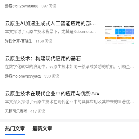
游客5fdji2pvmf8888
397
云原生AI加速生成式人工智能应用的部署构建
本文探讨了云原生技术背景下，尤其是Kubernetes和容器技术的发展，对模型推理服务带来的挑战与优化策略。文中详细介绍了Knative的弹性扩展机制，包括HPA和CronHPA，以及针对传统弹性扩展“滞后”问题提出的AHPA（高级弹性预测）。此外，文章重点介绍了Fluid项目，它通过分布式缓存优化了模型加载的I/O操作，显著缩短了推理服务的冷启动时间，特别是在处理大规模并发请求时表现出色。通过实际案例，展示了Fluid在vLLM和Qwen模型推理中的应用效果，证明了其在提高模型推理效率和响应速度方面的优势。
弹性计算-百晓生
1160
云原生技术：构建现代应用的基石
在数字化转型的浪潮中，云原生技术如同一艘承载梦想的航船，引领企业驶向创新与效率的新海域。本文将深入探索云原生技术的核心价值，揭示其如何重塑软件开发、部署和运维模式，同时通过一个简易代码示例，展现云原生应用的构建过程，让读者领略到云原生技术的魅力所在。
游客moiomvrp3vyac2
330
云原生技术在现代企业中的应用与优势###
本文深入探讨了云原生技术在现代企业中的具体应用及其带来的显著优势。随着云计算的普及，云原生作为一种新兴的技术架构，正逐渐成为企业数字化转型的关键驱动力。文章将详细介绍云原生的核心概念、主要技术组件以及在实际业务场景中的成功案例，旨在为读者提供一个全面且实用的参考框架，以便更好地理解和应用云原生技术。 ###
无糖可乐嘟嘟
417
热门文章
最新文章