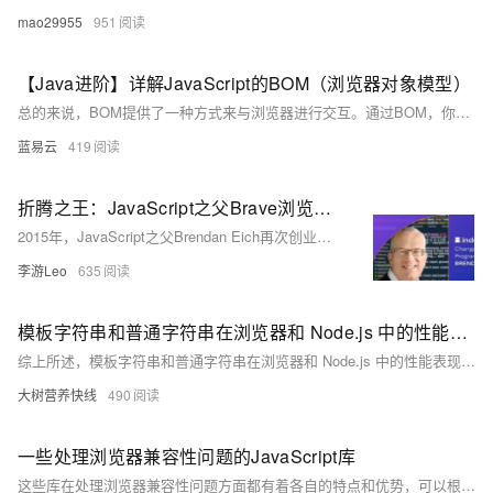
mao29955
951
【Java进阶】详解JavaScript的BOM（浏览器对象模型）
总的来说，BOM提供了一种方式来与浏览器进行交互。通过BOM，你可以操作窗口、获取URL、操作历史、访问HTML文档、获取浏览器信息和屏幕信息等。虽然BOM并没有正式的标准，但大多数现代浏览器都实现了相似的功能，因此，你可以放心地在你的JavaScript代码中使用BOM。
蓝易云
419
折腾之王：JavaScript之父Brave浏览器与BAT的诞生
2015年，JavaScript之父Brendan Eich再次创业，推出Brave浏览器和加密货币Basic Attention Token（BAT），旨在颠覆传统广告行业。Brave屏蔽广告、保护隐私，加载速度快；BAT则通过奖励机制让用户、内容创作者和广告主三方受益。尽管面临用户习惯和巨头竞争的挑战，Brave已拥有超4000万月活跃用户，成为全球增长最快的隐私浏览器，引领Web3生态发展。
李游Leo
635
模板字符串和普通字符串在浏览器和 Node.js 中的性能表现是否一致？
综上所述，模板字符串和普通字符串在浏览器和 Node.js 中的性能表现既有相似之处，也有不同之处。在实际应用中，需要根据具体的场景和性能需求来选择使用哪种字符串处理方式，以达到最佳的性能和开发效率。
大树营养快线
490
一些处理浏览器兼容性问题的JavaScript库
这些库在处理浏览器兼容性问题方面都有着各自的特点和优势，可以根据具体的需求和项目情况选择合适的库来使用，从而提高代码的兼容性和稳定性，为用户提供更好的体验。同时，随着浏览器技术的不断发展，还需要持续关注和学习新的兼容性解决方案。