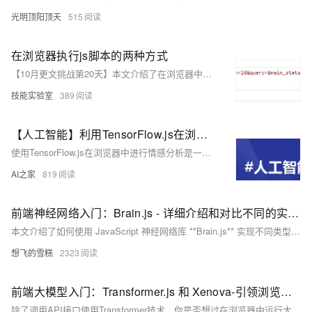
光明顶阳顶天
515
在浏览器执行js脚本的两种方式
【10月更文挑战第20天】本文介绍了在浏览器中执行HTTP请求的两种方式：`fetch`和`XMLHttpRequest`。`fetch`支持GET和POST请求，返回Promise对象，可以方便地处理异步操作。`XMLHttpRequest`则通过回调函数处理请求结果，适用于需要兼容旧浏览器的场景。文中还提供了具体的代码示例。
技能实验室
389
【人工智能】利用TensorFlow.js在浏览器中实现一个基本的情感分析系统
使用TensorFlow.js在浏览器中进行情感分析是一个非常实用的应用场景。TensorFlow.js 是一个用于在JavaScript环境中训练和部署机器学习模型的库，使得开发者能够在客户端直接运行复杂的机器学习任务。对于情感分析，我们可以使用预先训练好的模型来识别文本中的积极、消极或中性情感。
AI之家
819
前端神经网络入门：Brain.js - 详细介绍和对比不同的实现 - CNN、RNN、DNN、FFNN -无需准备环境打开浏览器即可测试运行-支持WebGPU加速
本文介绍了如何使用 JavaScript 神经网络库 **Brain.js** 实现不同类型的神经网络，包括前馈神经网络（FFNN）、深度神经网络（DNN）和循环神经网络（RNN）。通过简单的示例和代码，帮助前端开发者快速入门并理解神经网络的基本概念。文章还对比了各类神经网络的特点和适用场景，并简要介绍了卷积神经网络（CNN）的替代方案。
想飞的雪糕
2323
前端大模型入门：Transformer.js 和 Xenova-引领浏览器端的机器学习变革
除了调用API接口使用Transformer技术，你是否想过在浏览器中运行大模型？Xenova团队推出的Transformer.js，基于JavaScript，让开发者能在浏览器中本地加载和执行预训练模型，无需依赖服务器。该库利用WebAssembly和WebGPU技术，大幅提升性能，尤其适合隐私保护、离线应用和低延迟交互场景。无论是NLP任务还是实时文本生成，Transformer.js都提供了强大支持，成为构建浏览器AI应用的核心工具。