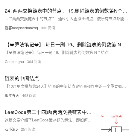
24. 两两交换链表中的节点， 19.删除链表的倒数第N个节点 ，面试题 02.07. 链表相交
1. **两两交换链表中的节点**：通过引入虚拟头结点，使所有节点都能采用统一的交换逻辑，避免对头结点单独处理。 2. **删除链表的倒数第N个节点**：利用双指针技巧，让快慢指针保持N个节点的距离，当快指针到达末尾时，慢指针正好指向待删除节点的前一个节点。 3. **链表相交**：先计算两链表长度并调整起点，确保从相同距离末尾的位置开始遍历，从而高效找到相交节点或确定无交点。 以上方法均在时间复杂度和空间复杂度上进行了优化，适合用于理解和掌握链表的基本操作及常见算法设计思路。
游客beejssedmb2sq
332
【❤️算法笔记❤️】-每日一刷-19、删除链表的倒数第 N个结点
【❤️算法笔记❤️】-每日一刷-19、删除链表的倒数第 N个结点
Codelinghu
364
链表的中间结点
【10月更文挑战第24天】链表的中间结点是链表操作中的一个重要概念，通过快慢指针法等方法可以高效地找到它。中间结点在数据分割、平衡检测、算法应用等方面都有着重要的意义。在实际编程中，理解和掌握寻找中间结点的方法对于解决链表相关问题具有重要价值。
那年春天
468
LeetCode第二十四题(两两交换链表中的节点)
这篇文章介绍了LeetCode第24题的解法，即如何通过使用三个指针（preNode, curNode, curNextNode）来两两交换链表中的节点，并提供了详细的代码实现。
石小浪♪
251