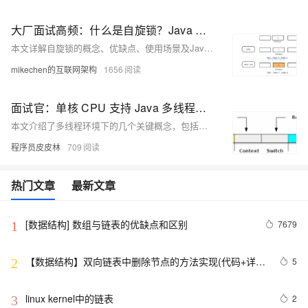
大厂面试高频：什么是自旋锁？Java 实现自旋锁的原理？
本文详解自旋锁的概念、优缺点、使用场景及Java实现。关注【mikechen的互联网架构】，10年+BAT架构经验倾囊相授。
mikechen的互联网架构
1656
面试官：单核 CPU 支持 Java 多线程吗？为什么？被问懵了！
本文介绍了多线程环境下的几个关键概念，包括时间片、超线程、上下文切换及其影响因素，以及线程调度的两种方式——抢占式调度和协同式调度。文章还讨论了减少上下文切换次数以提高多线程程序效率的方法，如无锁并发编程、使用CAS算法等，并提出了合理的线程数量配置策略，以平衡CPU利用率和线程切换开销。
程序员皮皮林
709
热门文章
最新文章
[数据结构] 数组与链表的优缺点和区别
7679
1
【数据结构】双向链表中删除节点的方法实现(代码+详
5
2
解)
linux kernel中的链表
2
3