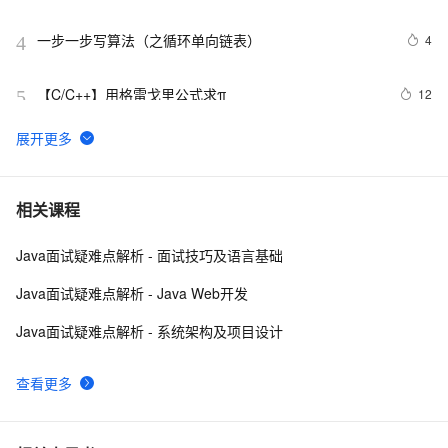
一步一步写算法（之循环单向链表）
4
4
【C/C++】用格雷戈里公式求π
12
5
链表的创建和操作
1
6
javascript普通链表及双向链表
2
7
相关课程
Java面试疑难点解析 - 面试技巧及语言基础
C/C++中对链表操作的理解&&实例分析
5
8
Java面试疑难点解析 - Java Web开发
删除单链表的倒数第k个结点
3
9
Java面试疑难点解析 - 系统架构及项目设计
删除链表的倒数第 N 个结点 （LeetCode 19）
3
10
查看更多