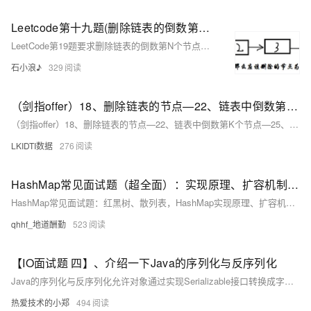
Leetcode第十九题(删除链表的倒数第N个节点)
LeetCode第19题要求删除链表的倒数第N个节点，可以通过快慢指针法在一次遍历中实现。
石小浪♪
329
（剑指offer）18、删除链表的节点—22、链表中倒数第K个节点—25、合并两个排序的链表—52、两个链表的第一个公共节点（2021.12.07）
（剑指offer）18、删除链表的节点—22、链表中倒数第K个节点—25、合并两个排序的链表—52、两个链表的第一个公共节点（2021.12.07）
LKIDTI数据
276
HashMap常见面试题（超全面）：实现原理、扩容机制、链表何时升级为红黑树、死循环
HashMap常见面试题：红黑树、散列表，HashMap实现原理、扩容机制，HashMap的jd1.7与jdk1.8有什么区别，寻址算法、链表何时升级为红黑树、死循环
qhhf_地道酬勤
523
【IO面试题 四】、介绍一下Java的序列化与反序列化
Java的序列化与反序列化允许对象通过实现Serializable接口转换成字节序列并存储或传输，之后可以通过ObjectInputStream和ObjectOutputStream的方法将这些字节序列恢复成对象。
热爱技术的小郑
494