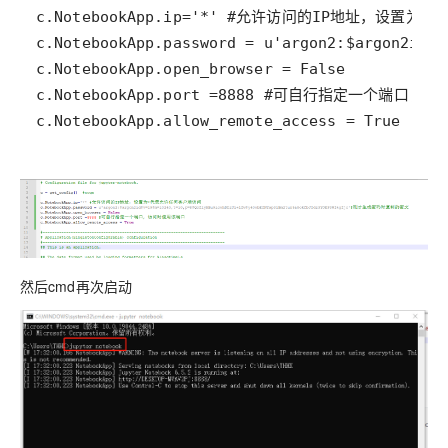
c.NotebookApp.allow_remote_access = True
然后cmd再次启动