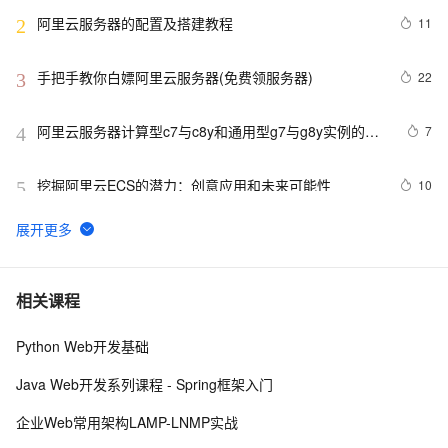
阿里云服务器的配置及搭建教程
11
2
手把手教你白嫖阿里云服务器(免费领服务器)
22
3
阿里云服务器计算型c7与c8y和通用型g7与g8y实例的区
7
4
别与选择参考
挖掘阿里云ECS的潜力：创意应用和未来可能性
10
5
阿里云2核4G配置服务器可选实例及收费价格参考
5
6
卖爆了！阿里云99元服务器新老用户同享，续费不涨
10
7
相关课程
价！
Python Web开发基础
百度搜索：蓝易云 ，Linux Debian11服务器安装SSH，
6
8
创建新用户并允许SSH远程登录，及SSH安全登录配置！
Java Web开发系列课程 - Spring框架入门
Android Socket与服务器通信通用Demo
5
9
企业Web常用架构LAMP-LNMP实战