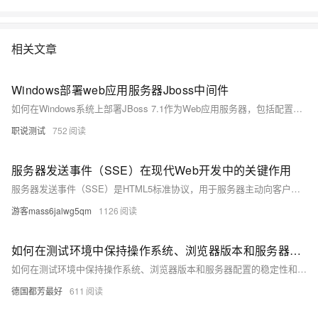
相关文章
Windows部署web应用服务器Jboss中间件
如何在Windows系统上部署JBoss 7.1作为Web应用服务器，包括配置环境变量、自动部署WAR包、访问JBoss控制台、设置管理员账户以及修改端口和绑定地址等操作。
职说测试
752
服务器发送事件（SSE）在现代Web开发中的关键作用
服务器发送事件（SSE）是HTML5标准协议，用于服务器主动向客户端推送实时数据，适合单向通信场景。相比WebSocket，SSE更简洁高效，基于HTTP协议，具备自动重连、事件驱动等特性。常见应用场景包括实时通知、新闻推送、数据分析等。通过Apipost等工具可轻松调试SSE，助力开发者构建高效实时Web应用。示例中，电商平台利用SSE实现秒杀活动通知，显著减少延迟并简化架构。掌握SSE技术，能大幅提升用户体验与开发效率。
游客mass6jalwg5qm
1126
如何在测试环境中保持操作系统、浏览器版本和服务器配置的稳定性和一致性？
如何在测试环境中保持操作系统、浏览器版本和服务器配置的稳定性和一致性？
德国都芳最好
611