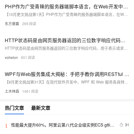
PHP作为广受青睐的服务器端脚本语言，在Web开发中占据重要地位。理解其垃圾回收机制有助于开发高效稳定的PHP应用。
【10月更文挑战第1天】PHP作为广受青睐的服务器端脚本语言，在Web开发中占据重要地位。其垃圾回收机制包括引用计数与循环垃圾回收，对提升应用性能和稳定性至关重要。本文通过具体案例分析，详细探讨PHP垃圾回收机制的工作原理，特别是如何解决循环引用问题。在PHP 8中，垃圾回收机制得到进一步优化，提高了效率和准确性。理解这些机制有助于开发高效稳定的PHP应用。
东方睿赢
269
HTTP状态码是由网页服务器返回的三位数字响应代码，用于表示请求的处理结果和状态
HTTP状态码是由网页服务器返回的三位数字响应代码，用于表示请求的处理结果和状态
vohelon
601
WPF与Web服务集成大揭秘：手把手教你调用RESTful API，客户端与服务器端优劣对比全解析！
【8月更文挑战第31天】在现代软件开发中，WPF 和 Web 服务各具特色。WPF 以其出色的界面展示能力受到欢迎，而 Web 服务则凭借跨平台和易维护性在互联网应用中占有一席之地。本文探讨了 WPF 如何通过 HttpClient 类调用 RESTful API，并展示了基于 ASP.NET Core 的 Web 服务如何实现同样的功能。通过对比分析，揭示了两者各自的优缺点：WPF 客户端直接处理数据，减轻服务器负担，但需处理网络异常；Web 服务则能利用服务器端功能如缓存和权限验证，但可能增加服务器负载。希望本文能帮助开发者根据具体需求选择合适的技术方案。
土木林森
1461
热门文章
最新文章
性能最大提升60%，阿里云第八代企业级实例ECS g8i正
31
1
式上线