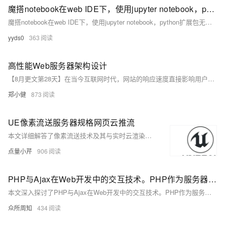
魔搭notebook在web IDE下，使用jupyter notebook，python扩展包无法更新升级
魔搭notebook在web IDE下，使用jupyter notebook，python扩展包无法更新升级，不升级无法使用，安装python扩展包的时候一直停留在installing
yyds0
363
高性能Web服务器架构设计
【8月更文第28天】在当今互联网时代，网站的响应速度直接影响用户体验和业务成功率。因此，构建一个高性能的Web服务器架构至关重要。本文将从硬件配置、软件架构以及网络设置三个方面探讨如何提高Web服务器的性能，并提供一些实际的代码示例。
郑小健
873
UE像素流送服务器规格网页云推流
本文详细解答了像素流送技术及其与实时云渲染的区别，并探讨了像素流送所需的服务器规格。像素流送技术使虚幻引擎应用能在云端运行并通过WebRTC将音视频流传输至终端设备，用户可通过键盘、鼠标等与应用互动。尽管两者在功能上相似，实时云渲染在视频流稳定性、长时间运行稳定性、端口安全、便捷性和兼容性等方面具有显著优势。文章还分析了影响服务器配置的因素，如并发数和显卡数量，最后介绍了实时云渲染网页推流的使用方法，强调其简便性和广泛适用性。
点量小芹
906
PHP与Ajax在Web开发中的交互技术。PHP作为服务器端脚本语言，处理数据和业务逻辑
本文深入探讨了PHP与Ajax在Web开发中的交互技术。PHP作为服务器端脚本语言，处理数据和业务逻辑；Ajax则通过异步请求实现页面无刷新更新。文中详细介绍了两者的工作原理、数据传输格式选择、具体实现方法及实际应用案例，如实时数据更新、表单验证与提交、动态加载内容等。同时，针对跨域问题、数据安全与性能优化提出了建议。总结指出，PHP与Ajax的结合能显著提升Web应用的效率和用户体验。
众所周知
434