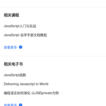
创建JavaScript对象
2
6
Javascript面向对象编程（二）：构造函数的继承 by 阮
8
7
相关课程
一峰
JavaScript入门与实战
js 的 slice方法
5
8
JavaScript 自学手册文档教程
How JavaScript Work.
645
9
查看更多
Ajax学习-Javascript实例1
1
10
相关电子书
JavaScript函数
Delivering Javascript to World
编程语言如何演化-以JS的private为例
查看更多