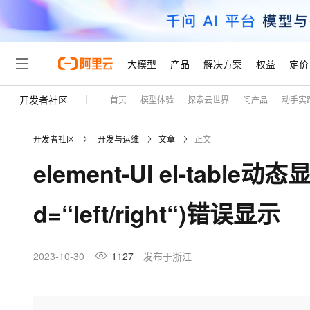
大模型
产品
解决方案
权益
定价
开发者社区
首页
模型体验
探索云世界
问产品
动手实
大模型
产品
解决方案
权益
定价
云市场
伙伴
服务
了解阿里云
精选产品
精选解决方案
普惠上云
产品定价
精选商城
成为销售伙伴
售前咨询
为什么选择阿里云
千问AI平台
开发者社区
开发与运维
文章
正文
了解云产品的定价详情
大模型服务平台百炼
睿译宝，AI翻译排版一
普惠上云 官方力荐
分销伙伴
在线服务
网站建设
什么是云计算
大
element-UI el-tab
大模型服务与应用平台
上传文档即自动完成翻译和
云服务器38元/年起，超
咨询伙伴
多端小程序
技术领先
云上成本管理
售后服务
轻量应用服务器
GLM-5.2：长任务时代
官方推荐返现计划
大模型
精选产品
精选解决方案
Salesforce 国际版订阅
稳定可靠
d=“left/right“)错误显示
管理和优化成本
推荐新用户得奖励，单订单
销售伙伴合作计划
自助服务
友盟天域
安全合规
人工智能与机器学习
AI
文本生成
云数据库 RDS
Hermes Agent，打造
云工开物
无影生态合作计划
在线服务
观测云
分析师报告
自主进化，持久记忆，越用
高校专属算力普惠，学生认
计算
互联网应用开发
2023-10-30
1127
发布于浙江
Qwen3.8-Max
HOT
Salesforce On Alibaba C
工单服务
Tuya 物联网平台阿里云
研究报告与白皮书
人工智能平台 PAI
快速拥有专属 OpenClaw
大模
Consulting Partner 合
大数据
容器
智能体时代全能旗舰模型
免费试用
短信专区
一站式AI开发、训练和推
蓝凌 OA
AI 大模型销售与服务生
现代化应用