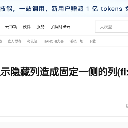
云市场
伙伴
服务
了解阿里云
践
官方博客
考认证
TIANCHI大赛
活动广场
下载
AI 特惠
数据与 API
成为产品伙伴
企业增值服务
最佳实践
价格计算器
AI 场景体
基础软件
产品伙伴合
阿里云认证
市场活动
配置报价
大模型
自助选配和估算价格
步到位
智启 AI 普惠权益
产品生态集成认证中心
企业支持计划
云上春晚
域名与网站
Qwen Audio：打造专属 AI 语音助手
千问官方 MaaS 平台，为开发者和 Agent 而生，新用户赠送 1 亿 + tokens 额度
一句话生成原生
AI Coding
阿里云Maa
2026 阿里云
云服务器 E
为企业打
数据集
Windows
大模型认证
模型
NEW
NEW
le动态显示隐藏列造成固定一侧的列(fi
格式还原
值低价云产品抢先购
至高享 1亿+免费 tokens，加速 Al 应用落地
提供智能易用的域名与建站服务
Qwen-Audio-3.0-Realtime 端到端实时语音角色扮演
输入一句话想法,
智能编程，一键
安全可靠、
产品生态伙伴
专家技术服务
云上奥运之旅
弹性计算合作
阿里云中企出
手机三要素
宝塔 Linux
全部认证
价格优势
开源旗舰模型
即刻拥有 DeepSeek-V4-Pro
阿里云 OPC 创新助力计划
千问大模型
一键部署幻兽
AI 电商营销
对象存储 O
大模型
产品生态伙伴工作台
企业增值服务台
云栖战略参考
云存储合作计
云栖大会
身份实名认证
CentOS
训练营
推动算力普惠，释放技术红利
最高返9万
真正可用的 1M 上下文,一次完成代码全链路开发
快速构建应用程序和网站，即刻迈出上云第一步
轻松解锁专属 DeepSeek-V4-Pro
至高百万元 Token 补贴，加速一人公司成长
多元化、高性能、安全可靠的大模型服务
一键购买专属
从图文生成到
云上的中国
数据库合作计
活动全景
短信
Docker
图片和
自进化智能体
5 分钟轻松部署专属 QwenPaw
Token Plan 模型订阅计划
数字证书管理服务（原SSL证书）
高效搭建 AI
AI 广告创作
无影云电脑
企业成长
NEW
HOT
信息公告
看见新力量
云网络合作计
OCR 文字识别
JAVA
越聪明
证享300元代金券
全托管，含MySQL、PostgreSQL、SQL Server、MariaDB多引擎
Qwen3.8-Max 首发尝鲜，限时加量 10 倍，夜间低至2折
实现全站 HTTPS，呈现可信的 Web 访问
从聊天伙伴进化为能主动干活的本地数字员工
图文、视频一
随时随地安
魔搭 Mode
Kimi-K3
HappyHors
NEW
loud
服务实践
官网公告
金融模力时刻
Salesforce O
版
发票查验
全能环境
Claude Code + GStack 打造工程团队
千问办公，限时限量积分加倍
Qoder
低代码高效构
AI 建站
短信服务
型
NEW
作计划
Kimi 最新旗舰模型，长程编程与推理利器
让文字生成流
计划
创新中心
魔搭 ModelSc
健康状态
理服务
让AI从“聊天伙伴”进化为能干活的“数字员工”
安装技能 GStack，拥有专属 AI 工程团队
你的AI工作搭子，覆盖日常办公高频场景
面向真实软件的智能体编程平台
0 代码专业建
客户案例
天气预报查询
操作系统
态合作计划