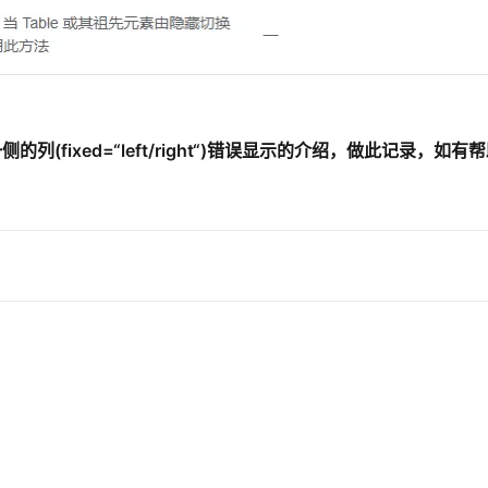
AI 应用
10分钟微调：让0.6B模型媲美235B模
多模态数据信
型
依托云原生高可用架构,实现Dify私有化部署
用1%尺寸在特定领域达到大模型90%以上效果
一个 AI 助手
超强辅助，Bol
即刻拥有 DeepSeek-R1 满血版
一侧的列(fixed=“left/right“)错误显示的介绍，做此记录，如有
在企业官网、通讯软件中为客户提供 AI 客服
多种方案随心选，轻松解锁专属 DeepSeek