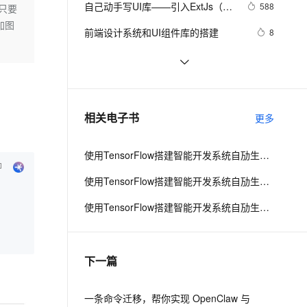
安全
自己动手写UI库——引入ExtJs（布
我要投诉
e-1.1-I2V
Cosyvoice-V3-Flash
588
，只要
PolarDB
上云场景组合购
伴
Qoder CN V1.7.0 发布
局）
添加图
漫剧创作，剧本、分镜、视频高效生成
100%兼容MySQL、PostgreSQL，兼容Oracle，支持集中和分布式
覆盖90%+业务场景，专享组合折扣价
畅自然，细节丰富
高表现力语音合成大模型，语音克隆听感自然
VPN
前端设计系统和UI组件库的搭建
8
ernetes 版 ACK
云聚AI 严选权益
云安全中心 AI BAS 智能自动
SSL 证书
unity-2D游戏官方案例--带视频案例
7
2V
Fun-ASR
，一键激活高效办公新体验
理容器应用的 K8s 服务
精选AI产品，从模型到应用全链提效
化模拟渗透攻击产品发布
（1）（层级渲染，物理碰撞，粒子动
文戏情感细腻自然，动作戏激烈拳拳到肉，实现更强表演能力
支持中英文自由切换，具备更强的噪声鲁棒性
堡垒机
iOS开发UI篇—无限轮播（功能完善）
5
画，UI等多位基础一体化）
AI 用量加速计划
DataWorks ChatBI 会话支持
防火墙
、识别商机，让客服更高效、服务更出色。
element-ui：el-dialog遮罩层变黑
新老同享，达量后返
上传临时文件分析
7
相关电子书
更多
主机安全
应用
使用TensorFlow搭建智能开发系统自劢生成App UI代码
千问办公
NEW
AI 应用及服务市场
的智能体编程平台
一站式AI生产力平台
使用TensorFlow搭建智能开发系统自劢生成App UI代码
AI 应用
伶鹊
使用TensorFlow搭建智能开发系统自劢生成App UI代码
企业级人与Agent协作平台，接入和调度多个数字员工
智能客服平台，对话机器人、对话分析、智能外呼
大模型
大模型服务平台百炼 - 全妙
自然语言处理
下一篇
应用创作平台
多模态内容创作工具，已接入 DeepSeek
数据标注
机器学习
一条命令迁移，帮你实现 OpenClaw 与