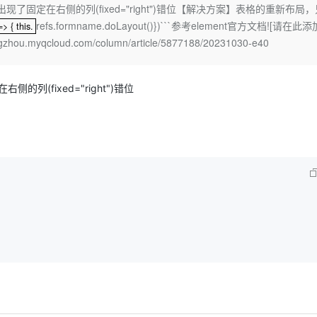
Deepseek-v4-pro
HappyHors
了固定在右侧的列(fixed="right")错位【解决方案】表格的重新布局
同享
万小智 AI 建站低至 15元/月
Qoder CN
AI 短剧/漫剧
云原生数据库 
快递物流查询
WordPress
成为服务伙
高校合作
refs.formname.doLayout()})```参考element官方文档![请在此
点，立即开启云上创新
=> { this.
覆盖公网/内网、递归/权威、移动APP等全场景解析服务
送.CN域名，送备案服务码
基于千问大模型等，支持代码智能生成、研发智能问答
AI助力短剧
态智能体模型
旗舰 MoE 大模型，百万上下文与顶尖推理能力
图生视频，流
=> { this.
Ubuntu
gzhou.myqcloud.com/column/article/5877188/20231030-e40
服务生态伙伴
云工开物
企业应用
Works
Night Plan 支持 Qwen 3.8-Max
云原生大数据计算服务 MaxCompute
AI 办公
容器服务 Kub
NEW
GLM-5.2
Wan2.7-T
Red Hat
30+ 款产品免费体验
Data Agent 驱动的一站式 Data+AI 开发治理平台
夜间 5 折，Qwen/Meoo/TokenPlan 客户专享
面向分析的企业级SaaS模式云数据仓库
AI智能应用
提供一站式管
科研合作
视觉 Coding、空间感知、多模态思考等全面升级
1M上下文，专为长程任务能力而生
ERP
列(fixed="right")错位
堂（旗舰版）
SUSE
智能客服
CRM
防护产品
2个月
自动承接线索
建站小程序
OA 办公系统
AI 应用构建
大模型原生
力提升
财税管理
模板建站
Qoder
大模型服务平台百炼-应用模版
HOT
NEW
面向真实软件
个人版上线、团队版降价；千问3.8-Max首发发尝鲜
丰富多元化的应用模版和解决方案
400电话
定制建站
万有无界
大模型服务平台百炼-智能体
方案
广告营销
模板小程序
的模型效果
灵活可视化地构建企业级 Agent
定制小程序
秒悟
人工智能平台 PAI
APP 开发
云端极速 AI 
新一代 AI 视频生成模型，深度适配广告营销等场景
AI Native 的算法工程平台，一站式完成建模、训练、推理服务部署
建站系统