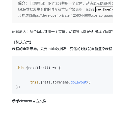
存储
天池大赛
Qwen3.7-Plus
简介：
问题原因：多个tabs共用一个实体，动态显示隐藏列 出现
云解析DNS
解决方案免费试用 新老
电子合同
table数据发生变化的时候就重新渲染表格```jsthis.
最高领取价值200元试用
nextTick(() 
能看、能想、能动手的多模
安全
nextTick(() 
网络与CDN
AI 算法大赛
畅捷通
片描述](https://developer-private-1258344699.cos.ap-guan
大数据开发治理平台 Data
AI 产品 免费试用
网络
安全
云开发大赛
Qwen3-VL-Plus
Tableau 订阅
1亿+ 大模型 tokens 和 
可观测
入门学习赛
中间件
问题原因：多个tabs共用一个实体，动态显示隐藏列 出现了固定在右侧的
AI空中课堂在线直播课
云防火墙
140+云产品 免费试用
上云与迁云
云原生的云上边界网络安全
产品新客免费试用，最长1
数据库
【解决方案】
生态解决方案
大模型服务
表格的重新布局，只要table数据发生变化的时候就重新渲染表格
企业出海
大模型ACA认证体验
大数据计算
助力企业全员 AI 认知与能
行业生态解决方案
千问AI平台-Token Plan
政企业务
媒体服务
开发者生态解决方案
this
.$nextTick(
() =>
 {

企业服务与云通信
千问AI平台-模型体验
AI 开发和 AI 应用解决
在线体验全尺寸、多种模态
域名与网站
this
.
$refs
.
formname
.
doLayout
()

Happy 系列大模型
终端用户计算
参考element官方文档
Serverless
开发工具