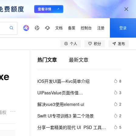
文档
备案
控制台
注册
登录
个人
积分
发布
验
作计划
器
AI 活动
专业服务
服务伙伴合作计划
开发者社区
加入我们
产品动态
服务平台百炼
阿里云 OPC 创新助力计划
热门文章
最新文章
一站式生成采购清单，支持单品或批量购买
可编辑精美 PPT 文稿
S产品伙伴计划（繁花）
峰会
CS
造的大模型服务与应用开发平台
Agency Agents：拥有专属领域专家
AI 生产力先锋
Al MaaS 服务伙伴赋能合作
域名
博文
Careers
PolarDB Agentic Database
至高可申请百万元
xe
 轻松生成专业的 PPT
开启高性价比 AI 编程新体验
弹性可伸缩的云计算服务
先锋实践拓展 AI 生产力的边界
发布
多领域专家智能体,一键组建 AI 虚拟交付团队
Token 补贴，五大权
计划
海大会
伙伴信用分合作计划
商标
问答
社会招聘
iOS开发UI篇—Kvc简单介绍
8
益加速 OPC 成功
帕鲁游戏服务器
SS
HappyHorse 打造一站式影视创作平台
飞天发布时刻
HOT
秒悟 Meoo CLI 支持一键部
划
备案
电子书
校园招聘
联机服务器，轻松开启游戏
视频创作，一键激活电商全链路生产力
稳定、安全、高性价比、高性能的云存储服务
所见，即是所愿
署项目至阿里云账号
可视化编排打通从文字构思到成片全链路闭环
更多支持
UIPassValue页面传值
3
划
公司注册
镜像站
视频生成
语音识别与合成
&amp;nbsp;UI_08（下）
 智能体与工作流应用
漫剧工坊：一站式动画创作平台
AI 实训营
Flink OSS 支持
解决vue3使用element-ui
2
合作伙伴培训与认证
划
上云迁移
站生成，高效打造优质广告素材
全接入的云上超级电脑
通过阿里云百炼高效搭建AI应用,助力高效开发
快速生产连贯的高质量长漫剧
从基础到进阶，Agent 创客手把手教你
AssumeRole 角色自定义
版权
lScope
我要反馈
e-1.1-T2V
Qwen3-TTS-Flash
Swift UI专项训练3 第二个场景
2
查询合作伙伴
n Alibaba Cloud ISV 合作
代维服务
建企业门户网站
10 分钟搭建微信、支付宝小程序
百炼 Qwen3.7-Flash 系列模
畅细腻的高质量视频
离线语音合成大模型，多语言方言自适应，低延迟高稳定
创新加速
分享一套精美的现代 UI  PSD 工具包
ope
登录合作伙伴管理后台
5
我要建议
站，无忧落地极速上线
以可视化方式快速构建移动和 PC 门户网站
国内短信简单易用，安全可靠，秒级触达，全球覆盖200+国家和地区。
高效部署网站，快速应用到小程序
型发布
【免费下载】