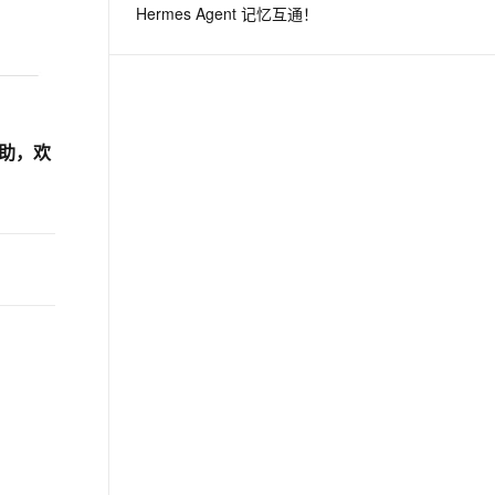
Hermes Agent 记忆互通！
息提取
与 AI 智能体进行实时音视频通话
从文本、图片、视频中提取结构化的属性信息
构建支持视频理解的 AI 音视频实时通话应用
t.diy 一步搞定创意建站
构建大模型应用的安全防护体系
帮助，欢
通过自然语言交互简化开发流程,全栈开发支持
通过阿里云安全产品对 AI 应用进行安全防护