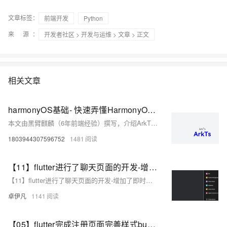
文章标签：
前端开发
Python
来 源：
开发者社区
>
开发与运维
>
文章
> 正文
相关文章
harmonyOS基础- 快速弄懂HarmonyOS ArkTs基础组件、布局容器（前端视角篇）
本文由黑臂麒麟（6年前端经验）撰写，介绍ArkTS开发中的常用基础组件与布局组件。基础组件包括Text、Image、Button等，支持样式设置如字体颜色、大小和加粗等，并可通过Resource资源引用统一管理样式。布局组件涵盖Column、Row、List、Grid和Tabs等，支持灵活的主轴与交叉轴对齐方式、分割线设置及滚动事件监听。同时，Tabs组件可实现自定义样式与页签切换功能。内容结合代码示例，适合初学者快速上手ArkTS开发。参考华为开发者联盟官网基础课程。
1803944307596752
1481
【11】flutter进行了聊天页面的开发-增加了即时通讯聊天的整体页面和组件-切换-朋友-陌生人-vip开通详细页面-即时通讯sdk准备-直播sdk准备-即时通讯有无UI集成的区别介绍-开发完整的社交APP-前端客户端开发+数据联调|以优雅草商业项目为例做开发-flutter开发-全流程-商业应用级实战开发-优雅草Alex
【11】flutter进行了聊天页面的开发-增加了即时通讯聊天的整体页面和组件-切换-朋友-陌生人-vip开通详细页面-即时通讯sdk准备-直播sdk准备-即时通讯有无UI集成的区别介绍-开发完整的社交APP-前端客户端开发+数据联调|以优雅草商业项目为例做开发-flutter开发-全流程-商业应用级实战开发-优雅草Alex
卓伊凡
1141
【05】flutter完成注册页面完善样式bug-增加自定义可复用组件widgets-严格规划文件和目录结构-规范入口文件-开发完整的社交APP-前端客户端开发+数据联调|以优雅草商业项目为例做开发-flutter开发-全流程-商业应用级实战开发-优雅草央千澈