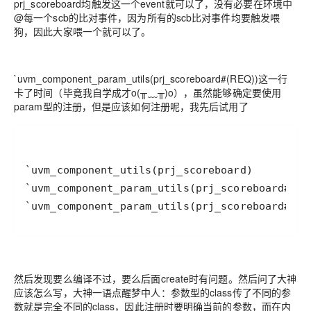
prj_scoreboard均触发这一个event就可以了，没有必要在环境中
@每一个scb的比对事件，因为所有的scb比对事件均要触发喂
狗，因此大家喂一个就可以了。
`uvm_component_param_utils(prj_scoreboard#(REQ))这一行
卡了时间（毕竟我自学成才o(╥﹏╥)o），虽然能够确定要使用
param型的注册，但是应该如何注册呢，我先后试用了
`uvm_component_param_utils(prj_scoreboard#(uv
然后发现要么编译不过，要么后面create时有问题。然后问了大神
应该怎么写，大神一语点醒梦中人：参数型的class传了不同的参
数就是完全不同的class，因此注册时要明确当前的参数，而在内