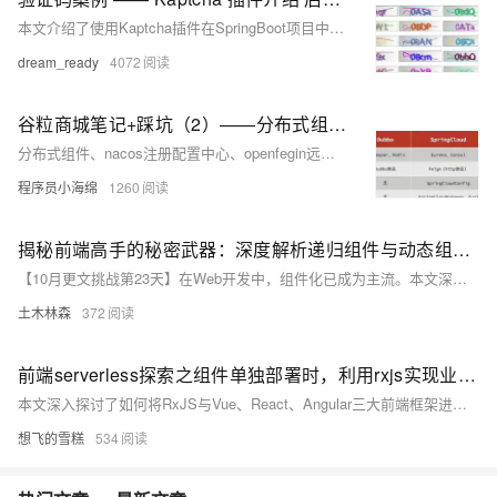
本文介绍了使用Kaptcha插件在SpringBoot项目中实现验证码的生成和验证，包括后端生成验证码、前端展示以及通过session进行验证码校验的完整前后端代码和配置过程。
dream_ready
4072
谷粒商城笔记+踩坑（2）——分布式组件、前端基础，nacos+feign+gateway+ES6+vue脚手架
分布式组件、nacos注册配置中心、openfegin远程调用、网关gateway、ES6脚本语言规范、vue、elementUI
程序员小海绵
1260
揭秘前端高手的秘密武器：深度解析递归组件与动态组件的奥妙，让你代码效率翻倍！
【10月更文挑战第23天】在Web开发中，组件化已成为主流。本文深入探讨了递归组件与动态组件的概念、应用及实现方式。递归组件通过在组件内部调用自身，适用于处理层级结构数据，如菜单和树形控件。动态组件则根据数据变化动态切换组件显示，适用于不同业务逻辑下的组件展示。通过示例，展示了这两种组件的实现方法及其在实际开发中的应用价值。
土木林森
372
前端serverless探索之组件单独部署时，利用rxjs实现业务状态与vue-react-angular等框架的响应式状态映射
本文深入探讨了如何将RxJS与Vue、React、Angular三大前端框架进行集成，通过抽象出辅助方法`useRx`和`pushPipe`，实现跨框架的状态管理。具体介绍了各框架的响应式机制，展示了如何将RxJS的Observable对象转化为框架的响应式数据，并通过示例代码演示了使用方法。此外，还讨论了全局状态源与WebComponent的部署优化，以及一些实践中的改进点。这些方法不仅简化了异步编程，还提升了代码的可读性和可维护性。
想飞的雪糕
534