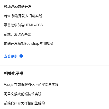
2.2 HTML基础——2.2.1    HTML 文档基本结构（中）
移动Web前端开发
前端可观测性的宣讲-1022
5
9
Ajax 前端开发入门与实战
前后端分离，如何在前端项目中动态插入后端API基地
4
10
零基础学前端HTML+CSS
址？（in docker）
前端开发CSS基础
前端开发框架Bootstrap使用教程
查看更多
相关电子书
Vue.js 在前端服务化上的探索与实践
阿里文娱大前端技术实践
前端代码是怎样智能生成的