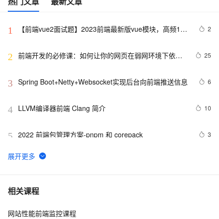
热门文章
最新文章
【前端vue2面试题】2023前端最新版vue模块，高频17
2
1
问(上)
前端开发的必修课：如何让你的网页在弱网环境下依然
25
2
流畅运行？
Spring Boot+Netty+Websocket实现后台向前端推送信息
6
3
LLVM编译器前端 Clang 简介
10
4
2022 前端包管理方案-pnpm 和 corepack
3
5
如何写「前端简历」，能敲开字节跳动的大门？
10
6
而桌面app向来是web前端开发开发人员下意识的避开
403
7
相关课程
方
网站性能前端监控课程
《智能前端技术与实践》——第 2 章 前端开发基础 ——
1
8