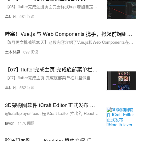
【05】flutter完成注册页面完善样式bug-增加自定义可复用组件widgets-严格规划文件和目录结构-规范入口文件-开发完整的社交APP-前端客户端开发+数据联调|以优雅草商业项目为例做开发-flutter开发-全流程-商业应用级实战开发-优雅草央千澈
卓伊凡
581
哇塞！Vue.js 与 Web Components 携手，掀起前端组件复用风暴，震撼你的开发世界！
【8月更文挑战第30天】这段内容介绍了Vue.js和Web Components在前端开发中的优势及二者结合的可能性。Vue.js提供高效简洁的组件化开发，单个组件包含模板、脚本和样式，方便构建复杂用户界面。Web Components作为新兴技术标准，利用自定义元素、Shadow DOM等技术创建封装性强的自定义HTML元素，实现跨框架复用。结合二者，不仅增强了Web Components的逻辑和交互功能，还实现了Vue.js组件在不同框架中的复用，提高了开发效率和可维护性。未来前端开发中，这种结合将大有可为。
土木林森
697
【07】flutter完成主页-完成底部菜单栏并且做自定义组件-完整短视频仿抖音上下滑动页面-开发完整的社交APP-前端客户端开发+数据联调|以优雅草商业项目为例做开发-flutter开发-全流程-商业应用级实战开发-优雅草央千澈
【07】flutter完成主页-完成底部菜单栏并且做自定义组件-完整短视频仿抖音上下滑动页面-开发完整的社交APP-前端客户端开发+数据联调|以优雅草商业项目为例做开发-flutter开发-全流程-商业应用级实战开发-优雅草央千澈
卓伊凡
582
3D架构图软件 iCraft Editor 正式发布 @icraft/player-react 前端组件, 轻松嵌入3D架构图到您的项目，实现数字孪生
@icraft/player-react 是 iCraft Editor 推出的 React 组件库，旨在简化3D数字孪生场景的前端集成。它支持零配置快速接入、自定义插件、丰富的事件和方法、动画控制及实时数据接入，帮助开发者轻松实现3D场景与React项目的无缝融合。
favori
1176
验证码案例 —— Kaptcha 插件介绍 后端生成验证码，前端展示并进行session验证（带完整前后端源码）