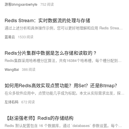
游客bhmgxanbwhyfe
752
Redis Stream：实时数据流的处理与存储
通过上述分析和具体操作示例，您可以更好地理解和应用 Redis Stream，满足各种实时数据处理需求。
蓝易云
1533
Redis分片集群中数据是怎么存储和读取的 ?
Redis集群采用哈希槽分区算法，共有16384个哈希槽，每个槽分配到不同的Redis节点上。数据操作时，通过CRC16算法对key计算并取模，确定其所属的槽和对应的节点，从而实现高效的数据存取。
WangBai
386
如何用Redis高效实现点赞功能？用Set？还是Bitmap？
在众多软件应用中，点赞功能几乎成为标配。本文从实际需求出发，探讨如何利用 Redis 的 `Set` 和 `Bitmap` 数据结构设计高效点赞系统，分析其优缺点，并提供 PHP 实现示例。通过对比两种方案，帮助开发者选择最适合的存储方式。
左诗右码
672
【赵渝强老师】Redis的存储结构
Redis 默认配置包含 16 个数据库，通过 `databases` 参数设置。每个数据库编号从 0 开始，默认连接 0 号数据库，可通过 `SELECT &lt;dbid&gt;` 切换。Redis 的核心存储结构包括 `dict`、`expires` 等字段，用于处理键值和过期行为。添加键时需指定数据库信息。视频讲解和代码示例详见内容。