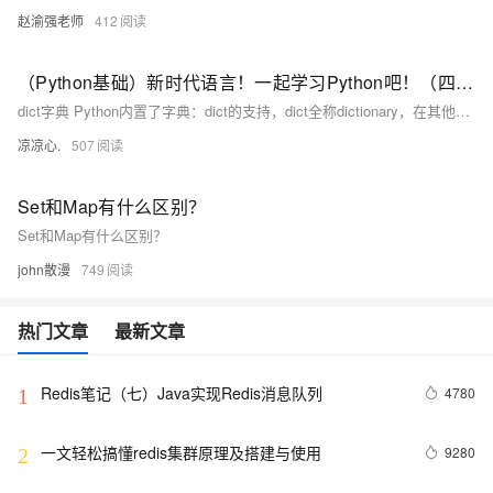
赵渝强老师
412
（Python基础）新时代语言！一起学习Python吧！（四）：dict字典和set类型；切片类型、列表生成式；map和reduce迭代器；filter过滤函数、sorted排序函数；lambda函数
dict字典 Python内置了字典：dict的支持，dict全称dictionary，在其他语言中也称为map，使用键-值（key-value）存储，具有极快的查找速度。 我们可以通过声明JS对象一样的方式声明dict
凉凉心.
507
Set和Map有什么区别？
Set和Map有什么区别？
john散漫
749
热门文章
最新文章
Redis笔记（七）Java实现Redis消息队列
4780
1
一文轻松搞懂redis集群原理及搭建与使用
9280
2