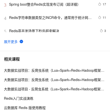
Spring boot整合Redis实现发布订阅（超详细）
17
3
Redis字符串数据类型之INCR命令，通常用于统计网站
11
4
访问量，文章访问量，实现分布式锁
Redis高并发场景下秒杀超卖解决
3
5
Redis命令——字符串(String)
595
6
探索Redis发布订阅与消息队列：构建实时消息通信系统
5
7
相关课程
大数据实战项目：反爬虫系统（Lua+Spark+Redis+Hadoop框架搭建）第三阶段
Redis大Key解决方案
8
8
大数据实战项目：反爬虫系统（Lua+Spark+Redis+Hadoop框架搭建）第五阶段
java编程细节——你所要知道的Redis
5
9
大数据实战项目 - 反爬虫系统（Lua+Spark+Redis+Hadoop框架搭建）第六阶段
SpringCloud微服务实战——搭建企业级开发框架（三十
8
10
Redis入门实战演练
九）：使用Redis分布式锁（Redisson）+自定义注解
云数据库 Redis 版使用教程
+AOP实现微服务重复请求控制