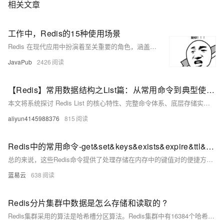
相关文章
工作中，Redis的15种使用场景
Redis 在现代应用中扮演着至关重要的角色，涵盖缓存加速、分布式锁、实时排行榜、计数器、消息队列等15种常见场景。它通过高效的数据结构和原子操作，大幅提升系统性能和响应速度，广泛应用于会话管理、签到系统、限流控制、购物车、抽奖活动、全页缓存、发布订阅、地理位置服务、分布式ID生成及数据过期处理等领域。灵活运用这些特性，可显著优化开发效率和用户体验。
JavaPub
2426
【Redis】常用数据结构之List篇：从常用命令到典型使用场景
本文将系统探讨 Redis List 的核心特性、完整命令体系、底层存储实现以及典型实践场景，为读者构建从理论到应用的完整认知框架，助力开发者在实际业务中高效运用这一数据结构解决问题。
aliyun4145988376
815
Redis中的常用命令-get&set&keys&exists&expire&ttl&type的详细解析
总的来说，这些Redis命令提供了处理存储在内存中的键值对的便捷方式。通过理解和运用它们，你可以更有效地在Redis中操作数据，使其更好地服务于你的应用。
蓝易云
638
Redis分片集群中数据是怎么存储和读取的 ?
Redis集群采用的算法是哈希槽分区算法。Redis集群中有16384个哈希槽（槽的范围是 0 -16383，哈希槽），将不同的哈希槽分布在不同的Redis节点上面进行管理，也就是说每个Redis节点只负责一部分的哈希槽。在对数据进行操作的时候，集群会对使用CRC16算法对key进行计算并对16384取模（slot = CRC16(key)%16383），得到的结果就是 Key-Value 所放入的槽，通过这个值，去找到对应的槽所对应的Redis节点，然后直接到这个对应的节点上进行存取操作