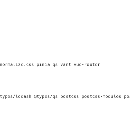
AI 应用
10分钟微调：让0.6B模型媲美235B模
多模态数据信
型
依托云原生高可用架构,实现Dify私有化部署
用1%尺寸在特定领域达到大模型90%以上效果
一个 AI 助手
超强辅助，Bol
即刻拥有 DeepSeek-R1 满血版
在企业官网、通讯软件中为客户提供 AI 客服
多种方案随心选，轻松解锁专属 DeepSeek
normalize.css pinia qs vant vue-router
types/lodash @types/qs postcss postcss-modules po