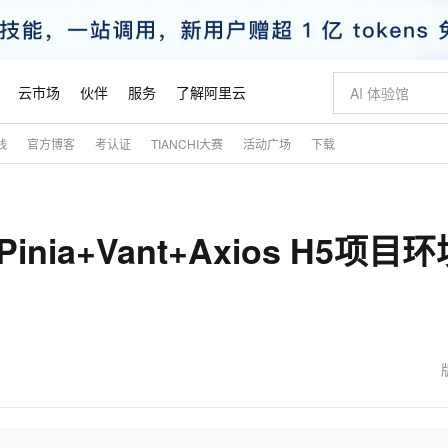
云市场
伙伴
服务
了解阿里云
践
官方博客
考认证
TIANCHI大赛
活动广场
下载
AI 特惠
数据与 API
成为产品伙伴
企业增值服务
最佳实践
价格计算器
AI 场景体
基础软件
产品伙伴合
阿里云认证
市场活动
配置报价
大模型
自助选配和估算价格
步到位
智启 AI 普惠权益
产品生态集成认证中心
企业支持计划
云上春晚
域名与网站
Qwen Audio：打造专属 AI 语音助手
千问官方 MaaS 平台，为开发者和 Agent 而生，新用户赠送 1 亿 + tokens 额度
一句话生成原生
AI Coding
阿里云Maa
2026 阿里云
云服务器 E
为企业打
数据集
Windows
大模型认证
模型
NEW
NEW
3+Pinia+Vant+Axios H5项目
格式还原
值低价云产品抢先购
至高享 1亿+免费 tokens，加速 Al 应用落地
提供智能易用的域名与建站服务
Qwen-Audio-3.0-Realtime 端到端实时语音角色扮演
输入一句话想法,
智能编程，一键
安全可靠、
产品生态伙伴
专家技术服务
云上奥运之旅
弹性计算合作
阿里云中企出
手机三要素
宝塔 Linux
全部认证
价格优势
开源旗舰模型
即刻拥有 DeepSeek-V4-Pro
阿里云 OPC 创新助力计划
千问大模型
一键部署幻兽
AI 电商营销
对象存储 O
大模型
产品生态伙伴工作台
企业增值服务台
云栖战略参考
云存储合作计
云栖大会
身份实名认证
CentOS
训练营
推动算力普惠，释放技术红利
最高返9万
真正可用的 1M 上下文,一次完成代码全链路开发
快速构建应用程序和网站，即刻迈出上云第一步
轻松解锁专属 DeepSeek-V4-Pro
至高百万元 Token 补贴，加速一人公司成长
多元化、高性能、安全可靠的大模型服务
一键购买专属
从图文生成到
云上的中国
数据库合作计
活动全景
短信
Docker
图片和
自进化智能体
5 分钟轻松部署专属 QwenPaw
Token Plan 模型订阅计划
数字证书管理服务（原SSL证书）
高效搭建 AI
AI 广告创作
无影云电脑
企业成长
NEW
HOT
信息公告
看见新力量
云网络合作计
OCR 文字识别
JAVA
越聪明
证享300元代金券
全托管，含MySQL、PostgreSQL、SQL Server、MariaDB多引擎
Qwen3.8-Max 首发尝鲜，限时加量 10 倍，夜间低至2折
实现全站HTTPS，呈现可信的WEB访问
从聊天伙伴进化为能主动干活的本地数字员工
图文、视频一
随时随地安
魔搭 Mode
Kimi-K3
HappyHors
NEW
loud
服务实践
官网公告
金融模力时刻
Salesforce O
版
发票查验
全能环境
Claude Code + GStack 打造工程团队
千问办公，限时限量积分加倍
Qoder
低代码高效构
AI 建站
短信服务
型
NEW
作计划
Kimi 最新旗舰模型，长程编程与推理利器
让文字生成流
计划
创新中心
魔搭 ModelSc
健康状态
理服务
让AI从“聊天伙伴”进化为能干活的“数字员工”
安装技能 GStack，拥有专属 AI 工程团队
你的AI工作搭子，覆盖日常办公高频场景
面向真实软件的智能体编程平台
0 代码专业建
客户案例
天气预报查询
操作系统
态合作计划