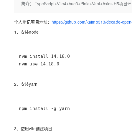
存储
天池大赛
Qwen3.7-Plus
简介：
TypeScript+Vite4+Vue3+Pinia+Vant+Axios H5
云解析DNS
解决方案免费试用 新老
电子合同
最高领取价值200元试用
能看、能想、能动手的多模
安全
网络与CDN
AI 算法大赛
畅捷通
个人笔记项目地址：
https://github.com/kaimo313/decade-open
大数据开发治理平台 Data
AI 产品 免费试用
网络
安全
云开发大赛
Qwen3-VL-Plus
Tableau 订阅
1亿+ 大模型 tokens 和 
1、安装node
可观测
入门学习赛
中间件
AI空中课堂在线直播课
云防火墙
140+云产品 免费试用
上云与迁云
云原生的云上边界网络安全
产品新客免费试用，最长1
数据库
生态解决方案
大模型服务
企业出海
大模型ACA认证体验
大数据计算
nvm use 14.18.0
助力企业全员 AI 认知与能
行业生态解决方案
千问AI平台-Token Plan
政企业务
媒体服务
开发者生态解决方案
2、安装yarn
企业服务与云通信
千问AI平台-模型体验
AI 开发和 AI 应用解决
在线体验全尺寸、多种模态
域名与网站
Happy 系列大模型
终端用户计算
npm install -g yarn
Serverless
3、使用vite创建项目
开发工具