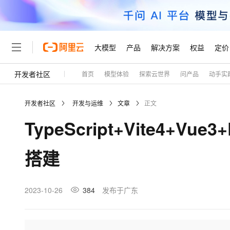
大模型
产品
解决方案
权益
定价
开发者社区
首页
模型体验
探索云世界
问产品
动手实
大模型
产品
解决方案
权益
定价
云市场
伙伴
服务
了解阿里云
精选产品
精选解决方案
普惠上云
产品定价
精选商城
成为销售伙伴
售前咨询
为什么选择阿里云
千问AI平台
开发者社区
开发与运维
文章
正文
了解云产品的定价详情
大模型服务平台百炼
睿译宝，AI翻译排版一
普惠上云 官方力荐
分销伙伴
在线服务
网站建设
什么是云计算
大
TypeScript+Vite4+Vue
大模型服务与应用平台
上传文档即自动完成翻译和
云服务器38元/年起，超
咨询伙伴
多端小程序
技术领先
云上成本管理
售后服务
轻量应用服务器
GLM-5.2：长任务时代
官方推荐返现计划
大模型
精选产品
精选解决方案
Salesforce 国际版订阅
稳定可靠
搭建
管理和优化成本
推荐新用户得奖励，单订单
销售伙伴合作计划
自助服务
友盟天域
安全合规
人工智能与机器学习
AI
文本生成
云数据库 RDS
Hermes Agent，打造
云工开物
无影生态合作计划
在线服务
观测云
分析师报告
自主进化，持久记忆，越用
高校专属算力普惠，学生认
计算
互联网应用开发
2023-10-26
384
发布于广东
Qwen3.8-Max
HOT
Salesforce On Alibaba C
工单服务
Tuya 物联网平台阿里云
研究报告与白皮书
人工智能平台 PAI
快速拥有专属 OpenClaw
大模
Consulting Partner 合
大数据
容器
智能体时代全能旗舰模型
免费试用
短信专区
一站式AI开发、训练和推
蓝凌 OA
AI 大模型销售与服务生
现代化应用