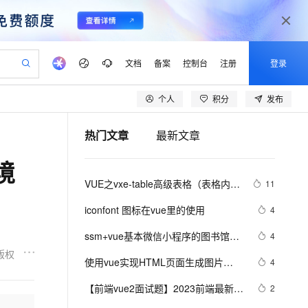
文档
备案
控制台
注册
登录
个人
积分
发布
验
作计划
器
AI 活动
专业服务
服务伙伴合作计划
开发者社区
加入我们
产品动态
服务平台百炼
阿里云 OPC 创新助力计划
热门文章
最新文章
一站式生成采购清单，支持单品或批量购买
可编辑精美 PPT 文稿
S产品伙伴计划（繁花）
峰会
CS
造的大模型服务与应用开发平台
Agency Agents：拥有专属领域专家
AI 生产力先锋
Al MaaS 服务伙伴赋能合作
域名
博文
Careers
至高可申请百万元
Qwen3.8-Max 模型上线
环境
 轻松生成专业的 PPT
开启高性价比 AI 编程新体验
弹性可伸缩的云计算服务
先锋实践拓展 AI 生产力的边界
多领域专家智能体,一键组建 AI 虚拟交付团队
Token 补贴，五大权
计划
海大会
伙伴信用分合作计划
商标
问答
社会招聘
VUE之vxe-table高级表格（表格内增
11
益加速 OPC 成功
帕鲁游戏服务器
SS
HappyHorse 打造一站式影视创作平台
飞天发布时刻
HOT
Open Search 向量检索版支
划
备案
电子书
校园招聘
删改、导入、导出、自定义打印、列
联机服务器，轻松开启游戏
视频创作，一键激活电商全链路生产力
稳定、安全、高性价比、高性能的云存储服务
所见，即是所愿
持视频检索 Pipeline 功能
可视化编排打通从文字构思到成片全链路闭环
更多支持
iconfont 图标在vue里的使用
4
设置隐藏显示等）用法
划
公司注册
镜像站
视频生成
语音识别与合成
 智能体与工作流应用
漫剧工坊：一站式动画创作平台
AI 实训营
应用身份服务 (IDaaS)
ssm+vue基本微信小程序的图书馆座
4
合作伙伴培训与认证
划
上云迁移
站生成，高效打造优质广告素材
全接入的云上超级电脑
通过阿里云百炼高效搭建AI应用,助力高效开发
快速生产连贯的高质量长漫剧
从基础到进阶，Agent 创客手把手教你
OpenClaw 管理能力上线
位管理系统
版权
lScope
我要反馈
e-1.1-T2V
Qwen3-TTS-Flash
使用vue实现HTML页面生成图片
4
查询合作伙伴
n Alibaba Cloud ISV 合作
代维服务
建企业门户网站
10 分钟搭建微信、支付宝小程序
MaxCompute MaxFrame 提
（上）
畅细腻的高质量视频
离线语音合成大模型，多语言方言自适应，低延迟高稳定
创新加速
【前端vue2面试题】2023前端最新版
ope
登录合作伙伴管理后台
2
我要建议
站，无忧落地极速上线
以可视化方式快速构建移动和 PC 门户网站
国内短信简单易用，安全可靠，秒级触达，全球覆盖200+国家和地区。
高效部署网站，快速应用到小程序
供自动弹性内存功能
vue模块，高频17问(上)