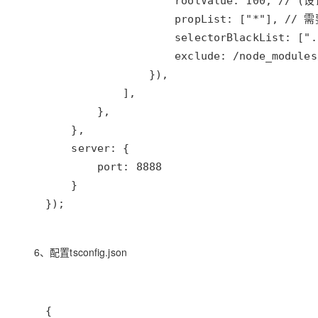
});
6、配置tsconfig.json