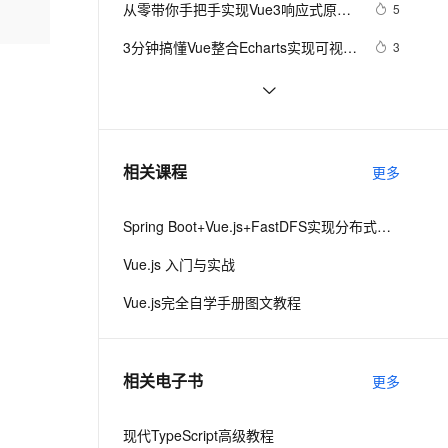
安全
从零带你手把手实现Vue3响应式原理-
我要投诉
e-1.1-I2V
Cosyvoice-V3-Flash
5
PolarDB
上云场景组合购
Milvus 弹性伸缩功能新增节
伴
下（Map和Set的处理）
漫剧创作，剧本、分镜、视频高效生成
100%兼容MySQL、PostgreSQL，兼容Oracle，支持集中和分布式
覆盖90%+业务场景，专享组合折扣价
点支持范围
畅自然，细节丰富
高表现力语音合成大模型，语音克隆听感自然
VPN
3分钟搞懂Vue整合Echarts实现可视化
3
界面
ernetes 版 ACK
云聚AI 严选权益
AI 原生数据库服务发布
SSL 证书
vue3源码解析 --- 组件渲染：vnode 
1
2V
Fun-ASR
，一键激活高效办公新体验
理容器应用的 K8s 服务
精选AI产品，从模型到应用全链提效
Agent 数据网关
到真实 DOM 是如何转变的
文戏情感细腻自然，动作戏激烈拳拳到肉，实现更强表演能力
支持中英文自由切换，具备更强的噪声鲁棒性
堡垒机
手拉手带你用 Vue3 + VantUI 写一个
7
AI 用量加速计划
云原生数据库 PolarDB
移动端脚手架 系列二 （页面布局与兼
防火墙
、识别商机，让客服更高效、服务更出色。
Vue 结合html2canvas和jsPDF实现
新老同享，达量后返
Agentic Database 发布
1
相关课程
容）
更多
html页面转pdf 
主机安全
应用
Spring Boot+Vue.js+FastDFS实现分布式图片服务器
千问办公
NEW
AI 应用及服务市场
的智能体编程平台
一站式AI生产力平台
Vue.js 入门与实战
AI 应用
伶鹊
Vue.js完全自学手册图文教程
企业级人与Agent协作平台，接入和调度多个数字员工
智能客服平台，对话机器人、对话分析、智能外呼
大模型
大模型服务平台百炼 - 全妙
自然语言处理
相关电子书
更多
应用创作平台
多模态内容创作工具，已接入 DeepSeek
数据标注
机器学习
现代TypeScript高级教程