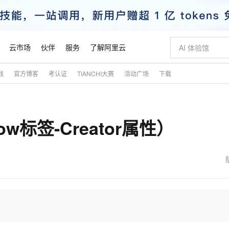
云市场
伙伴
服务
了解阿里云
践
官方博客
考认证
TIANCHI大赛
活动广场
下载
AI 特惠
数据与 API
成为产品伙伴
企业增值服务
最佳实践
价格计算器
AI 场景体
基础软件
产品伙伴合
阿里云认证
市场活动
配置报价
大模型
自助选配和估算价格
新方式
睿译宝，AI翻译排版一步到位
智启 AI 普惠权益
产品生态集成认证中心
企业支持计划
云上春晚
域名与网站
千问官方 MaaS 平台，为开发者和 Agent 而生，新用户赠送 1 亿 + tokens 额度
Qwen Aud
AI Coding
阿里云Maa
2026 阿里云
云服务器 E
为企业打
数据集
Windows
大模型认证
模型
NEW
NEW
llow标签-Creator属性）
交付可用成果
值低价云产品抢先购
上传文档即自动完成翻译和格式还原
至高享 1亿+免费 tokens，加速 Al 应用落地
提供智能易用的域名与建站服务
智能编程，一键
安全可靠、
产品生态伙伴
专家技术服务
云上奥运之旅
弹性计算合作
阿里云中企出
手机三要素
宝塔 Linux
全部认证
价格优势
有专属领域专家
GLM-5.2：长任务时代开源旗舰模型
阿里云 OPC 创新助力计划
千问大模型
即刻拥有 DeepS
AI 电商营销
对象存储 O
大模型
产品生态伙伴工作台
企业增值服务台
云栖战略参考
云存储合作计
云栖大会
身份实名认证
CentOS
训练营
推动算力普惠，释放技术红利
最高返9万
多领域专家智能体,一键组建 AI 虚拟交付团队
快速构建应用程序和网站，即刻迈出上云第一步
至高百万元 Token 补贴，加速一人公司成长
多元化、高性能、安全可靠的大模型服务
真正可用的 1M 上下文,一次完成代码全链路开发
轻松解锁专属 Dee
从图文生成到
云上的中国
数据库合作计
活动全景
短信
Docker
图片和
站式影视创作平台
Hermes Agent，打造自进化智能体
Token Plan 模型订阅计划
数字证书管理服务（原SSL证书）
5 分钟轻松部署
AI 广告创作
无影云电脑
企业成长
NEW
信息公告
看见新力量
云网络合作计
OCR 文字识别
JAVA
证享300元代金券
可视化编排打通从文字构思到成片全链路闭环
全托管，含MySQL、PostgreSQL、SQL Server、MariaDB多引擎
自主进化，持久记忆，越用越聪明
Qwen3.8-Max 首发尝鲜，限时加量 10 倍，夜间低至2折
实现全站HTTPS，呈现可信的WEB访问
图文、视频一
随时随地安
魔搭 Mode
Kimi-K3
HappyHors
NEW
loud
服务实践
官网公告
金融模力时刻
Salesforce O
版
发票查验
全能环境
Claude Code + GStack 打造工程团队
千问办公，限时限量积分加倍
Qoder
低代码高效构
AI 建站
短信服务
型
NEW
作计划
Kimi 最新旗舰模型，长程编程与推理利器
让文字生成流
计划
创新中心
魔搭 ModelSc
健康状态
理服务
让AI从“聊天伙伴”进化为能干活的“数字员工”
安装技能 GStack，拥有专属 AI 工程团队
你的AI工作搭子，覆盖日常办公高频场景
面向真实软件的智能体编程平台
0 代码专业建
客户案例
天气预报查询
操作系统
态合作计划