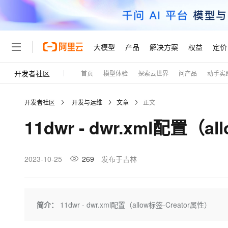
大模型
产品
解决方案
权益
定价
开发者社区
首页
模型体验
探索云世界
问产品
动手实
大模型
产品
解决方案
权益
定价
云市场
伙伴
服务
了解阿里云
精选产品
精选解决方案
普惠上云
产品定价
精选商城
成为销售伙伴
售前咨询
为什么选择阿里云
千问AI平台
开发者社区
开发与运维
文章
正文
了解云产品的定价详情
大模型服务平台百炼
千问办公，解锁你的工作
普惠上云 官方力荐
分销伙伴
在线服务
网站建设
什么是云计算
大
11dwr - dwr.xml配置（a
大模型服务与应用平台
企业级Agent产品，直接
云服务器38元/年起，超
咨询伙伴
多端小程序
技术领先
云上成本管理
售后服务
轻量应用服务器
Agency Agents：拥
官方推荐返现计划
大模型
精选产品
精选解决方案
Salesforce 国际版订阅
稳定可靠
管理和优化成本
推荐新用户得奖励，单订单
销售伙伴合作计划
2023-10-25
269
发布于吉林
自助服务
友盟天域
安全合规
人工智能与机器学习
AI
文本生成
云数据库 RDS
HappyHorse 打造一
云工开物
无影生态合作计划
在线服务
观测云
分析师报告
高校专属算力普惠，学生认
计算
互联网应用开发
Qwen3.8-Max
HOT
Salesforce On Alibaba C
工单服务
Tuya 物联网平台阿里云
研究报告与白皮书
人工智能平台 PAI
快速拥有专属 OpenClaw
简介：
11dwr - dwr.xml配置（allow标签-Creator属性）
大模
Consulting Partner 合
大数据
容器
智能体时代全能旗舰模型
免费试用
短信专区
一站式AI开发、训练和推
蓝凌 OA
AI 大模型销售与服务生
现代化应用