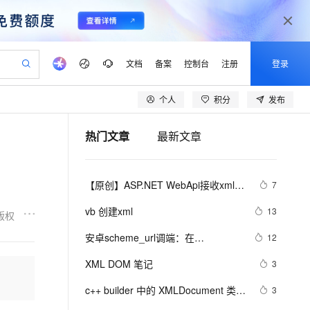
文档
备案
控制台
注册
登录
个人
积分
发布
验
作计划
器
AI 活动
专业服务
服务伙伴合作计划
开发者社区
加入我们
产品动态
服务平台百炼
阿里云 OPC 创新助力计划
热门文章
最新文章
一站式生成采购清单，支持单品或批量购买
io：打造专属 AI 语音助手
S产品伙伴计划（繁花）
峰会
CS
造的大模型服务与应用开发平台
一句话生成原生可编辑精美 PPT 文稿
AI 生产力先锋
Al MaaS 服务伙伴赋能合作
域名
博文
Careers
至高可申请百万元
Qwen3.8-Max 模型上线
开启高性价比 AI 编程新体验
弹性可伸缩的云计算服务
Qwen-Audio-3.0-Realtime 端到端实时语音角色扮演
输入一句话想法, 轻松生成专业的 PPT
先锋实践拓展 AI 生产力的边界
Token 补贴，五大权
计划
海大会
伙伴信用分合作计划
商标
问答
社会招聘
【原创】ASP.NET WebApi接收xml文
7
益加速 OPC 成功
eek-V4-Pro
SS
一键部署幻兽帕鲁游戏服务器
飞天发布时刻
HOT
Open Search 向量检索版支
划
备案
电子书
校园招聘
件 xml序列化
pSeek-V4-Pro
视频创作，一键激活电商全链路生产力
稳定、安全、高性价比、高性能的云存储服务
一键购买专属联机服务器，轻松开启游戏
所见，即是所愿
持视频检索 Pipeline 功能
更多支持
vb 创建xml
13
版权
划
公司注册
镜像站
视频生成
语音识别与合成
专属 QwenPaw
漫剧工坊：一站式动画创作平台
AI 实训营
HOT
应用身份服务 (IDaaS)
安卓scheme_url调端：在
12
合作伙伴培训与认证
划
上云迁移
站生成，高效打造优质广告素材
全接入的云上超级电脑
从聊天伙伴进化为能主动干活的本地数字员工
快速生产连贯的高质量长漫剧
从基础到进阶，Agent 创客手把手教你
OpenClaw 管理能力上线
AndroidManifest.xml 中如何配置 
lScope
我要反馈
e-1.1-T2V
Qwen3-TTS-Flash
XML DOM 笔记
3
查询合作伙伴
Intent-filter？
n Alibaba Cloud ISV 合作
代维服务
建企业门户网站
10 分钟搭建微信、支付宝小程序
MaxCompute MaxFrame 提
畅细腻的高质量视频
离线语音合成大模型，多语言方言自适应，低延迟高稳定
创新加速
c++ builder 中的 XMLDocument 类详
ope
登录合作伙伴管理后台
3
我要建议
站，无忧落地极速上线
以可视化方式快速构建移动和 PC 门户网站
国内短信简单易用，安全可靠，秒级触达，全球覆盖200+国家和地区。
高效部署网站，快速应用到小程序
供自动弹性内存功能
解(14) - XML的保存与创建