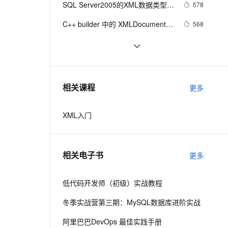
安全
SQL Server2005的XML数据类型之
我要投诉
e-1.1-I2V
Cosyvoice-V3-Flash
578
PolarDB
上云场景组合购
Milvus 弹性伸缩功能新增节
伴
基础篇
漫剧创作，剧本、分镜、视频高效生成
100%兼容MySQL、PostgreSQL，兼容Oracle，支持集中和分布式
覆盖90%+业务场景，专享组合折扣价
点支持范围
畅自然，细节丰富
高表现力语音合成大模型，语音克隆听感自然
VPN
C++ builder 中的 XMLDocument 
568
类详解(17) 更好地显示 xml 的测试
ernetes 版 ACK
云聚AI 严选权益
AI 原生数据库服务发布
SSL 证书
Dom4j解析XML学习代码
6
2V
Fun-ASR
结果 - FormatXMLData 及其他
，一键激活高效办公新体验
理容器应用的 K8s 服务
精选AI产品，从模型到应用全链提效
Agent 数据网关
文戏情感细腻自然，动作戏激烈拳拳到肉，实现更强表演能力
支持中英文自由切换，具备更强的噪声鲁棒性
堡垒机
读取多个table，存放到dataset，创建
1
AI 用量加速计划
云原生数据库 PolarDB
关系，导出树形XML格式
防火墙
、识别商机，让客服更高效、服务更出色。
xml字符串转为XmlDocument
新老同享，达量后返
Agentic Database 发布
2
相关课程
更多
主机安全
应用
XML入门
千问办公
NEW
AI 应用及服务市场
的智能体编程平台
一站式AI生产力平台
AI 应用
伶鹊
相关电子书
更多
企业级人与Agent协作平台，接入和调度多个数字员工
智能客服平台，对话机器人、对话分析、智能外呼
大模型
大模型服务平台百炼 - 全妙
低代码开发师（初级）实战教程
自然语言处理
应用创作平台
多模态内容创作工具，已接入 DeepSeek
冬季实战营第三期：MySQL数据库进阶实战
数据标注
机器学习
阿里巴巴DevOps 最佳实践手册