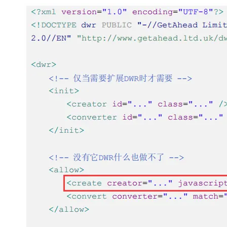
存储
天池大赛
Qwen3.7-Plus
云解析DNS
解决方案免费试用 新老
电子合同
最高领取价值200元试用
能看、能想、能动手的多模
安全
网络与CDN
AI 算法大赛
畅捷通
大数据开发治理平台 Data
AI 产品 免费试用
网络
安全
云开发大赛
Qwen3-VL-Plus
Tableau 订阅
1亿+ 大模型 tokens 和 
可观测
入门学习赛
中间件
AI空中课堂在线直播课
云防火墙
140+云产品 免费试用
上云与迁云
云原生的云上边界网络安全
产品新客免费试用，最长1
数据库
生态解决方案
大模型服务
企业出海
大模型ACA认证体验
大数据计算
助力企业全员 AI 认知与能
行业生态解决方案
千问AI平台-Token Plan
政企业务
媒体服务
开发者生态解决方案
企业服务与云通信
千问AI平台-模型体验
AI 开发和 AI 应用解决
在线体验全尺寸、多种模态
域名与网站
Happy 系列大模型
终端用户计算
Serverless
开发工具