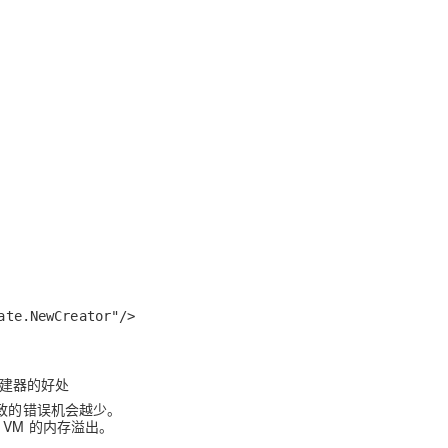
ate.NewCreator"/>
 创建器的好处
一致的错误机会越少。
VM 的内存溢出。