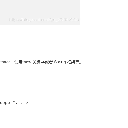
AI 应用
10分钟微调：让0.6B模型媲美235B模
多模态数据信
型
依托云原生高可用架构,实现Dify私有化部署
用1%尺寸在特定领域达到大模型90%以上效果
一个 AI 助手
超强辅助，Bol
即刻拥有 DeepSeek-R1 满血版
在企业官网、通讯软件中为客户提供 AI 客服
多种方案随心选，轻松解锁专属 DeepSeek
tor，使用“new”关键字或者 Spring 框架等。