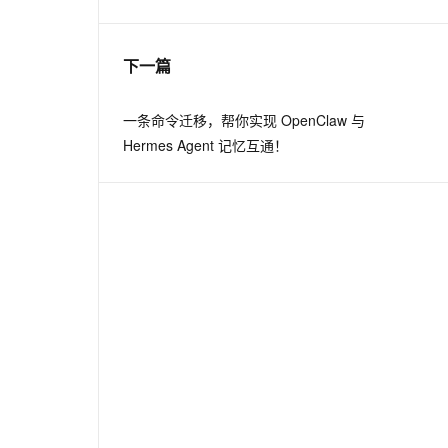
息提取
与 AI 智能体进行实时音视频通话
下一篇
从文本、图片、视频中提取结构化的属性信息
构建支持视频理解的 AI 音视频实时通话应用
t.diy 一步搞定创意建站
构建大模型应用的安全防护体系
一条命令迁移，帮你实现 OpenClaw 与
通过自然语言交互简化开发流程,全栈开发支持
通过阿里云安全产品对 AI 应用进行安全防护
Hermes Agent 记忆互通！