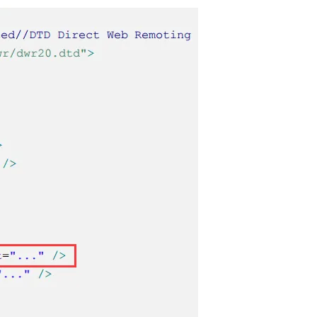
Deepseek-v4-pro
HappyHors
同享
万小智 AI 建站低至 15元/月
Qoder CN
AI 短剧/漫剧
云原生数据库 
快递物流查询
WordPress
成为服务伙
高校合作
点，立即开启云上创新
覆盖公网/内网、递归/权威、移动APP等全场景解析服务
送.CN域名，送备案服务码
基于千问大模型等，支持代码智能生成、研发智能问答
AI助力短剧
态智能体模型
旗舰 MoE 大模型，百万上下文与顶尖推理能力
图生视频，流
Ubuntu
服务生态伙伴
云工开物
企业应用
Works
Night Plan 支持 Qwen 3.8-Max
云原生大数据计算服务 MaxCompute
AI 办公
容器服务 Kub
NEW
GLM-5.2
Wan2.7-T
Red Hat
30+ 款产品免费体验
Data Agent 驱动的一站式 Data+AI 开发治理平台
夜间 5 折，Qwen/Meoo/TokenPlan 客户专享
面向分析的企业级SaaS模式云数据仓库
AI智能应用
提供一站式管
科研合作
视觉 Coding、空间感知、多模态思考等全面升级
1M上下文，专为长程任务能力而生
ERP
堂（旗舰版）
SUSE
智能客服
CRM
防护产品
2个月
自动承接线索
建站小程序
OA 办公系统
AI 应用构建
大模型原生
力提升
财税管理
模板建站
Qoder
大模型服务平台百炼-应用模版
HOT
NEW
面向真实软件
个人版上线、团队版降价；千问3.8-Max首发发尝鲜
丰富多元化的应用模版和解决方案
400电话
定制建站
万有无界
大模型服务平台百炼-智能体
方案
广告营销
模板小程序
的模型效果
灵活可视化地构建企业级 Agent
定制小程序
秒悟
人工智能平台 PAI
APP 开发
云端极速 AI 
新一代 AI 视频生成模型，深度适配广告营销等场景
AI Native 的算法工程平台，一站式完成建模、训练、推理服务部署
建站系统