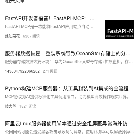
相关文章
FastAPI开发者福音！FastAPI-MCP：将FastAPI秒变MCP服务器的开源神器，无需配置自动转换！
FastAPI-MCP是一款能将FastAPI应用端点自动转换为符合模型上下文协议(MCP)的开源工具，支持零配置自动发现接口并保留完整文档和模式定义。
蚝油菜花
6307
服务器数据恢复—重装系统导致OceanStor存储上的分区无法访问的数据恢复案例
服务器存储数据恢复环境： 华为OceanStor某型号存储+扩展盘柜，存储中的硬盘组建了raid5磁盘阵列，上层分配了1个lun。 linux操作系统，划分了两个分区，分区一通过lvm扩容，分区二为xfs文件系统。 服务器存储故障： 工作人员重装系统操作失误导致磁盘分区变化，分区二无法访问，数据丢失。
1436047922066202
271
Python构建MCP服务器：从工具封装到AI集成的全流程实践
MCP协议为AI提供标准化工具调用接口，助力模型高效操作现实世界。
站大爷
1824
阿里云linux服务器使用脚本通过安全组屏蔽异常海外访问ip
公网网站可能会遭受黑客攻击导致访问异常，使用此脚本可以屏蔽掉异常IP 恢复访问。也可自行设置定时任务定期检测屏蔽。