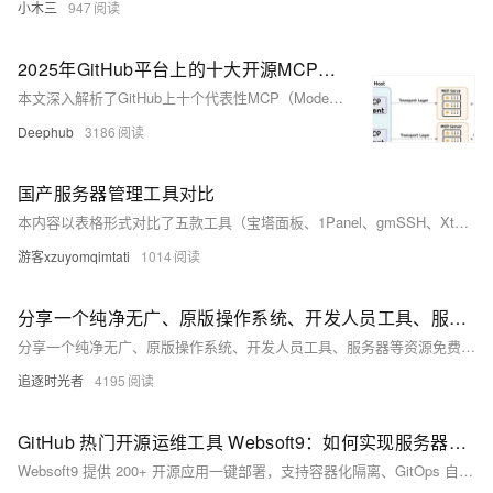
小木三
947
2025年GitHub平台上的十大开源MCP服务器汇总分析
本文深入解析了GitHub上十个代表性MCP（Model Context Protocol）服务器项目，探讨其在连接AI与现实世界中的关键作用。这些服务器实现了AI模型与应用程序、数据库、云存储、项目管理等工具的无缝交互，扩展了AI的应用边界。文中涵盖Airbnb、Supabase、AWS-S3、Kubernetes等领域的MCP实现方案，展示了AI在旅行规划、数据处理、云存储、容器编排等场景中的深度应用。未来，MCP技术将向标准化、安全性及行业定制化方向发展，为AI系统集成提供更强大的支持。
Deephub
3186
国产服务器管理工具对比
本内容以表格形式对比了五款工具（宝塔面板、1Panel、gmSSH、Xterminal）的功能定位、用户界面、核心功能、适用场景等关键维度。涵盖服务器运维、容器化管理、SSH客户端及跨平台支持等方面，帮助用户根据需求选择合适的工具。适合开发者、运维人员及中小企业技术团队参考。
游客xzuyomqimtati
1014
分享一个纯净无广、原版操作系统、开发人员工具、服务器等资源免费下载的网站
分享一个纯净无广、原版操作系统、开发人员工具、服务器等资源免费下载的网站
追逐时光者
4195
GitHub 热门开源运维工具 Websoft9：如何实现服务器管理效率翻倍？
Websoft9 提供 200+ 开源应用一键部署，支持容器化隔离、GitOps 自动化和企业级安全防护，助力服务器管理效率提升 80%。