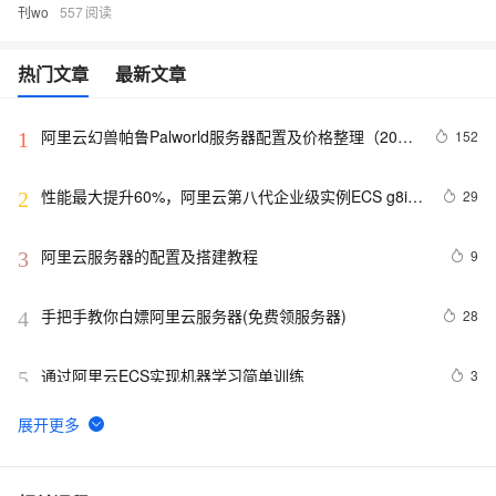
刊wo
557
热门文章
最新文章
阿里云幻兽帕鲁Palworld服务器配置及价格整理（2024
152
1
年版）
性能最大提升60%，阿里云第八代企业级实例ECS g8i正
29
2
式上线
阿里云服务器的配置及搭建教程
9
3
手把手教你白嫖阿里云服务器(免费领服务器)
28
4
通过阿里云ECS实现机器学习简单训练
3
5
报道称黑客利用微软IIS安全漏洞 入侵大学服务器
1
6
perl--CGI编程之Apache服务器安装配置
439