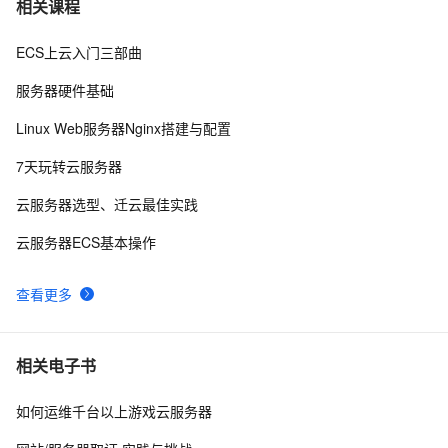
7
相关课程
ECS上云入门三部曲
阿里云轻量应用服务器与ECS区别
13
8
服务器硬件基础
阿里云服务器地域怎么选？可用区是什么？
14
9
Linux Web服务器Nginx搭建与配置
阿里云“飞天加速计划”ECS使用体验
3
10
7天玩转云服务器
云服务器选型、迁云最佳实践
云服务器ECS基本操作
查看更多
相关电子书
如何运维千台以上游戏云服务器