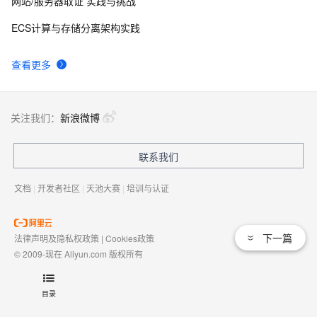
网站/服务器取证 实践与挑战
ECS计算与存储分离架构实践
查看更多
关注我们：
新浪微博
联系我们
文档
|
开发者社区
|
天池大赛
|
培训与认证
下一篇
法律声明及隐私权政策
|
Cookies政策
© 2009-现在 Aliyun.com 版权所有
增值电信业务经营许可证：
浙B2-20080101
域名注册服务机构许可：
浙D3-20210002
目录
浙公网安备 33010602009975号
浙B2-20080101-4