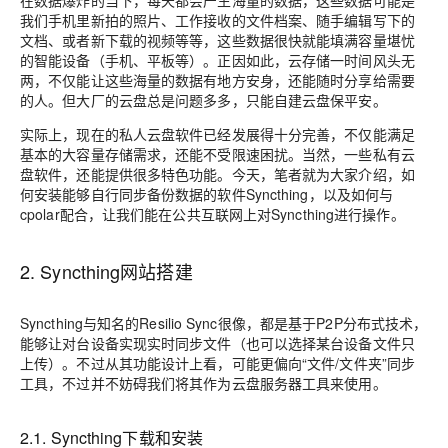
在数据爆炸的当下，每天都会产生海量的数据，这些数据可能是
我们手机里新拍的照片、工作接收的文件档案、随手编辑写下的
文档、或者新下载的视频等等，这些数据很快就能填满容量堪忧
的智能设备（手机、平板等）。正因如此，云存储一时间风头无
两，不仅能让这些海量的数据有地方安身，还能随时分享给需要
的人。但大厂的云盘总是问题多多，只能自建云盘保平安。
实际上，现在的私人云盘软件已经发展得十分完善，不仅能满足
基本的大容量存储需求，还能不受限速困扰。当然，一些私有云
盘软件，还能提供很多特色功能。今天，笔者就为大家介绍，如
何安装能够自行同步备份数据的软件Syncthing，以及如何与
cpolar配合，让我们能在公共互联网上对Syncthing进行操作。
2. Syncthing网站搭建
Syncthing与知名的Resilio Sync很像，都是基于P2P分布式技术，
能够让对台设备实现实时同步文件（也可以选择某台设备文件只
上传）。不过从其功能设计上看，可能更偏向“文件/文件夹”同步
工具，不过并不妨碍我们将其作为云盘服务器工具来使用。
2.1. Syncthing下载和安装