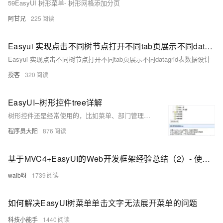
59EasyUI 树形菜单- 树形网格添加分页
阿甘兄
225
Easyui 实现点击不同树节点打开不同tab页展示不同datagrid表数据设计
Easyui 实现点击不同树节点打开不同tab页展示不同datagrid表数据设计
授客
320
EasyUI–树形控件tree详解
树形控件还是经常使用的，比如菜单、部门管理等涉及到有归属关系的功能经常在前端页面采用树形结构表示。 EasyUI对树形控件的封装非常的Nice，尤其是对复选框的支持简直是漂亮异常。本篇就最常用的菜单数为例演示EasyUI中tree的使用。 先看示意图：
程序员大阳
876
基于MVC4+EasyUI的Web开发框架经验总结（2）- 使用EasyUI的树控件构建Web界面
walb呀
1739
如何解决EasyUI树菜单单击文字无法展开菜单的问题
科技小能手
1440