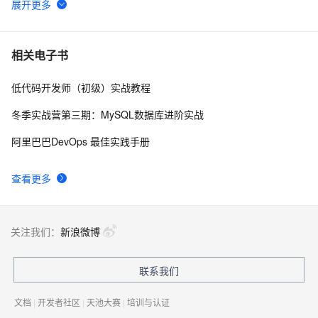
easyui学习笔记8—在手风琴中加载其他的页面
2
6
构建ASP.NET MVC4+EF5+EasyUI+Unity2.x注入的后台
1
7
相关电子书
管理系统（23）-权限管理系统-角色组模块
低代码开发师（初级）实战教程
构建ASP.NET MVC4+EF5+EasyUI+Unity2.x注入的后台
7
8
管理系统（25）-权限管理系统-系统管理员（附生成器）
冬季实战营第三期：MySQL数据库进阶实战
构建ASP.NET MVC4+EF5+EasyUI+Unity2.x注入的后台
4
9
阿里巴巴DevOps 最佳实践手册
管理系统（19）-权限管理系统-用户登录
沫沫金：jQuery EasyUI 动态表头
571
10
查看更多
关注我们：
新浪微博
联系我们
文档
|
开发者社区
|
天池大赛
|
培训与认证