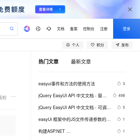
文档
备案
控制台
注册
登录
个人
积分
发布
验
作计划
器
AI 活动
专业服务
服务伙伴合作计划
开发者社区
加入我们
产品动态
服务平台百炼
阿里云 OPC 创新助力计划
热门文章
最新文章
一站式生成采购清单，支持单品或批量购买
io：打造专属 AI 语音助手
S产品伙伴计划（繁花）
峰会
CS
造的大模型服务与应用开发平台
一句话生成原生可编辑精美 PPT 文稿
AI 生产力先锋
Al MaaS 服务伙伴赋能合作
域名
博文
Careers
至高可申请百万元
Qwen3.8-Max 模型上线
开启高性价比 AI 编程新体验
弹性可伸缩的云计算服务
Qwen-Audio-3.0-Realtime 端到端实时语音角色扮演
输入一句话想法, 轻松生成专业的 PPT
先锋实践拓展 AI 生产力的边界
Token 补贴，五大权
计划
海大会
伙伴信用分合作计划
商标
问答
社会招聘
easyui事件和方法的使用方法
3
益加速 OPC 成功
eek-V4-Pro
SS
一键部署幻兽帕鲁游戏服务器
飞天发布时刻
HOT
Open Search 向量检索版支
划
备案
电子书
校园招聘
pSeek-V4-Pro
视频创作，一键激活电商全链路生产力
稳定、安全、高性价比、高性能的云存储服务
一键购买专属联机服务器，轻松开启游戏
所见，即是所愿
持视频检索 Pipeline 功能
更多支持
jQuery EasyUI API 中文文档 - 窗口
498
版权
划
公司注册
镜像站
视频生成
语音识别与合成
（Window）
专属 QwenPaw
漫剧工坊：一站式动画创作平台
AI 实训营
HOT
应用身份服务 (IDaaS)
jQuery EasyUI API 中文文档 - 可调整
5
合作伙伴培训与认证
划
上云迁移
站生成，高效打造优质广告素材
全接入的云上超级电脑
从聊天伙伴进化为能主动干活的本地数字员工
快速生产连贯的高质量长漫剧
从基础到进阶，Agent 创客手把手教你
OpenClaw 管理能力上线
尺寸
lScope
我要反馈
e-1.1-T2V
Qwen3-TTS-Flash
easyUi 框架中的JS文件传递参数的区
1
查询合作伙伴
n Alibaba Cloud ISV 合作
代维服务
建企业门户网站
10 分钟搭建微信、支付宝小程序
MaxCompute MaxFrame 提
别
畅细腻的高质量视频
离线语音合成大模型，多语言方言自适应，低延迟高稳定
创新加速
构建ASP.NET 
ope
登录合作伙伴管理后台
1
我要建议
站，无忧落地极速上线
以可视化方式快速构建移动和 PC 门户网站
国内短信简单易用，安全可靠，秒级触达，全球覆盖200+国家和地区。
高效部署网站，快速应用到小程序
供自动弹性内存功能
MVC4+EF5+EasyUI+Unity2.x注入的