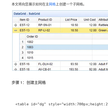
存储
天池大赛
Qwen3.7-Plus
云解析DNS
解决方案免费试用 新老
本文将向您展示如何在主
网格
上创建一个子网格。
电子合同
最高领取价值200元试用
能看、能想、能动手的多模
安全
网络与CDN
AI 算法大赛
畅捷通
大数据开发治理平台 Data
AI 产品 免费试用
网络
安全
云开发大赛
Qwen3-VL-Plus
Tableau 订阅
1亿+ 大模型 tokens 和 
可观测
入门学习赛
中间件
AI空中课堂在线直播课
云防火墙
140+云产品 免费试用
上云与迁云
云原生的云上边界网络安全
产品新客免费试用，最长1
数据库
生态解决方案
大模型服务
企业出海
大模型ACA认证体验
大数据计算
助力企业全员 AI 认知与能
行业生态解决方案
千问AI平台-Token Plan
政企业务
媒体服务
开发者生态解决方案
企业服务与云通信
千问AI平台-模型体验
AI 开发和 AI 应用解决
在线体验全尺寸、多种模态
域名与网站
步骤 1：创建主网格
Happy 系列大模型
终端用户计算
Serverless
开发工具