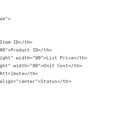
AI 应用
10分钟微调：让0.6B模型媲美235B模
多模态数据信
型
依托云原生高可用架构,实现Dify私有化部署
用1%尺寸在特定领域达到大模型90%以上效果
一个 AI 助手
超强辅助，Bol
即刻拥有 DeepSeek-R1 满血版
在企业官网、通讯软件中为客户提供 AI 客服
多种方案随心选，轻松解锁专属 DeepSeek