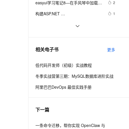
安全
easyui学习笔记8—在手风琴中加载其
我要投诉
e-1.1-I2V
Cosyvoice-V3-Flash
2
PolarDB
上云场景组合购
Milvus 弹性伸缩功能新增节
后台管理系统（26）-权限管理系统-
伴
他的页面
漫剧创作，剧本、分镜、视频高效生成
100%兼容MySQL、PostgreSQL，兼容Oracle，支持集中和分布式
覆盖90%+业务场景，专享组合折扣价
点支持范围
畅自然，细节丰富
高表现力语音合成大模型，语音克隆听感自然
分配角色给用户
VPN
构建ASP.NET 
1
MVC4+EF5+EasyUI+Unity2.x注入的
ernetes 版 ACK
云聚AI 严选权益
AI 原生数据库服务发布
SSL 证书
构建ASP.NET 
7
2V
Fun-ASR
后台管理系统（23）-权限管理系统-
，一键激活高效办公新体验
理容器应用的 K8s 服务
精选AI产品，从模型到应用全链提效
Agent 数据网关
MVC4+EF5+EasyUI+Unity2.x注入的
文戏情感细腻自然，动作戏激烈拳拳到肉，实现更强表演能力
支持中英文自由切换，具备更强的噪声鲁棒性
堡垒机
角色组模块
构建ASP.NET 
4
后台管理系统（25）-权限管理系统-
AI 用量加速计划
云原生数据库 PolarDB
MVC4+EF5+EasyUI+Unity2.x注入的
防火墙
系统管理员（附生成器）
、识别商机，让客服更高效、服务更出色。
沫沫金：jQuery EasyUI 动态表头
新老同享，达量后返
Agentic Database 发布
571
相关电子书
后台管理系统（19）-权限管理系统-
更多
主机安全
应用
用户登录
低代码开发师（初级）实战教程
千问办公
NEW
AI 应用及服务市场
的智能体编程平台
一站式AI生产力平台
冬季实战营第三期：MySQL数据库进阶实战
AI 应用
伶鹊
阿里巴巴DevOps 最佳实践手册
企业级人与Agent协作平台，接入和调度多个数字员工
智能客服平台，对话机器人、对话分析、智能外呼
大模型
大模型服务平台百炼 - 全妙
自然语言处理
下一篇
应用创作平台
多模态内容创作工具，已接入 DeepSeek
数据标注
机器学习
一条命令迁移，帮你实现 OpenClaw 与