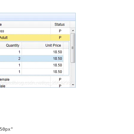
Deepseek-v4-pro
HappyHors
同享
万小智 AI 建站低至 15元/月
Qoder CN
AI 短剧/漫剧
云原生数据库 
快递物流查询
WordPress
成为服务伙
高校合作
点，立即开启云上创新
覆盖公网/内网、递归/权威、移动APP等全场景解析服务
送.CN域名，送备案服务码
基于千问大模型等，支持代码智能生成、研发智能问答
AI助力短剧
态智能体模型
旗舰 MoE 大模型，百万上下文与顶尖推理能力
图生视频，流
Ubuntu
服务生态伙伴
云工开物
企业应用
Works
Night Plan 支持 Qwen 3.8-Max
云原生大数据计算服务 MaxCompute
AI 办公
容器服务 Kub
NEW
GLM-5.2
Wan2.7-T
Red Hat
30+ 款产品免费体验
Data Agent 驱动的一站式 Data+AI 开发治理平台
夜间 5 折，Qwen/Meoo/TokenPlan 客户专享
面向分析的企业级SaaS模式云数据仓库
AI智能应用
提供一站式管
科研合作
视觉 Coding、空间感知、多模态思考等全面升级
1M上下文，专为长程任务能力而生
ERP
堂（旗舰版）
SUSE
智能客服
CRM
防护产品
2个月
自动承接线索
建站小程序
OA 办公系统
AI 应用构建
大模型原生
力提升
财税管理
模板建站
Qoder
大模型服务平台百炼-应用模版
HOT
NEW
面向真实软件
个人版上线、团队版降价；千问3.8-Max首发发尝鲜
丰富多元化的应用模版和解决方案
400电话
定制建站
万有无界
大模型服务平台百炼-智能体
方案
广告营销
模板小程序
的模型效果
灵活可视化地构建企业级 Agent
定制小程序
秒悟
人工智能平台 PAI
APP 开发
云端极速 AI 
新一代 AI 视频生成模型，深度适配广告营销等场景
AI Native 的算法工程平台，一站式完成建模、训练、推理服务部署
建站系统