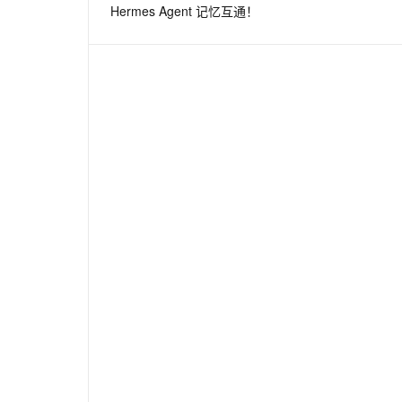
Hermes Agent 记忆互通！
息提取
与 AI 智能体进行实时音视频通话
从文本、图片、视频中提取结构化的属性信息
构建支持视频理解的 AI 音视频实时通话应用
t.diy 一步搞定创意建站
构建大模型应用的安全防护体系
通过自然语言交互简化开发流程,全栈开发支持
通过阿里云安全产品对 AI 应用进行安全防护