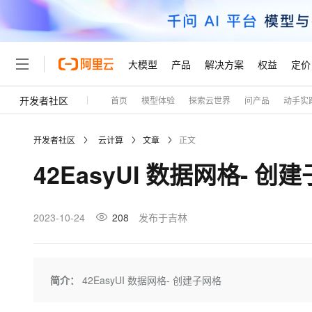
大模型
产品
解决方案
权益
定价
开发者社区
首页
模型体验
探索云世界
问产品
动手实
大模型
产品
解决方案
权益
定价
云市场
伙伴
服务
了解阿里云
精选产品
精选解决方案
普惠上云
产品定价
精选商城
成为销售伙伴
售前咨询
为什么选择阿里云
千问AI平台
开发者社区
云计算
文章
正文
了解云产品的定价详情
大模型服务平台百炼
千问办公，解锁你的工作
普惠上云 官方力荐
分销伙伴
在线服务
网站建设
什么是云计算
大
42EasyUI 数据网格- 创
大模型服务与应用平台
企业级Agent产品，直接
云服务器38元/年起，超
咨询伙伴
多端小程序
技术领先
云上成本管理
售后服务
轻量应用服务器
Agency Agents：拥
官方推荐返现计划
大模型
精选产品
精选解决方案
Salesforce 国际版订阅
稳定可靠
管理和优化成本
推荐新用户得奖励，单订单
销售伙伴合作计划
2023-10-24
208
发布于吉林
自助服务
友盟天域
安全合规
人工智能与机器学习
AI
文本生成
云数据库 RDS
HappyHorse 打造一
云工开物
无影生态合作计划
在线服务
观测云
分析师报告
高校专属算力普惠，学生认
计算
互联网应用开发
Qwen3.8-Max
HOT
Salesforce On Alibaba C
工单服务
Tuya 物联网平台阿里云
研究报告与白皮书
人工智能平台 PAI
快速拥有专属 OpenClaw
简介：
42EasyUI 数据网格- 创建子网格
大模
Consulting Partner 合
大数据
容器
智能体时代全能旗舰模型
免费试用
短信专区
一站式AI开发、训练和推
蓝凌 OA
AI 大模型销售与服务生
现代化应用