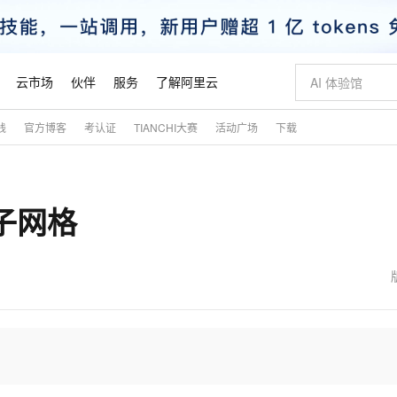
云市场
伙伴
服务
了解阿里云
践
官方博客
考认证
TIANCHI大赛
活动广场
下载
AI 特惠
数据与 API
成为产品伙伴
企业增值服务
最佳实践
价格计算器
AI 场景体
基础软件
产品伙伴合
阿里云认证
市场活动
配置报价
大模型
自助选配和估算价格
新方式
睿译宝，AI翻译排版一步到位
智启 AI 普惠权益
产品生态集成认证中心
企业支持计划
云上春晚
域名与网站
千问官方 MaaS 平台，为开发者和 Agent 而生，新用户赠送 1 亿 + tokens 额度
Qwen Aud
AI Coding
阿里云Maa
2026 阿里云
云服务器 E
为企业打
数据集
Windows
大模型认证
模型
NEW
NEW
建子网格
交付可用成果
值低价云产品抢先购
上传文档即自动完成翻译和格式还原
至高享 1亿+免费 tokens，加速 Al 应用落地
提供智能易用的域名与建站服务
智能编程，一键
安全可靠、
产品生态伙伴
专家技术服务
云上奥运之旅
弹性计算合作
阿里云中企出
手机三要素
宝塔 Linux
全部认证
价格优势
有专属领域专家
GLM-5.2：长任务时代开源旗舰模型
阿里云 OPC 创新助力计划
千问大模型
即刻拥有 DeepS
AI 电商营销
对象存储 O
大模型
产品生态伙伴工作台
企业增值服务台
云栖战略参考
云存储合作计
云栖大会
身份实名认证
CentOS
训练营
推动算力普惠，释放技术红利
最高返9万
多领域专家智能体,一键组建 AI 虚拟交付团队
快速构建应用程序和网站，即刻迈出上云第一步
至高百万元 Token 补贴，加速一人公司成长
多元化、高性能、安全可靠的大模型服务
真正可用的 1M 上下文,一次完成代码全链路开发
轻松解锁专属 Dee
从图文生成到
云上的中国
数据库合作计
活动全景
短信
Docker
图片和
站式影视创作平台
Hermes Agent，打造自进化智能体
Token Plan 模型订阅计划
数字证书管理服务（原SSL证书）
5 分钟轻松部署
AI 广告创作
无影云电脑
企业成长
NEW
信息公告
看见新力量
云网络合作计
OCR 文字识别
JAVA
证享300元代金券
可视化编排打通从文字构思到成片全链路闭环
全托管，含MySQL、PostgreSQL、SQL Server、MariaDB多引擎
自主进化，持久记忆，越用越聪明
Qwen3.8-Max 首发尝鲜，限时加量 10 倍，夜间低至2折
实现全站HTTPS，呈现可信的WEB访问
图文、视频一
随时随地安
魔搭 Mode
Kimi-K3
HappyHors
NEW
loud
服务实践
官网公告
金融模力时刻
Salesforce O
版
发票查验
全能环境
Claude Code + GStack 打造工程团队
千问办公，限时限量积分加倍
Qoder
低代码高效构
AI 建站
短信服务
型
NEW
作计划
Kimi 最新旗舰模型，长程编程与推理利器
让文字生成流
计划
创新中心
魔搭 ModelSc
健康状态
理服务
让AI从“聊天伙伴”进化为能干活的“数字员工”
安装技能 GStack，拥有专属 AI 工程团队
你的AI工作搭子，覆盖日常办公高频场景
面向真实软件的智能体编程平台
0 代码专业建
客户案例
天气预报查询
操作系统
态合作计划