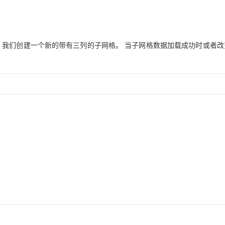
将被触发。 我们创建一个新的带有三列的子网格。 当子网格数据加载成功时或者