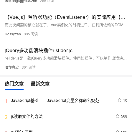
游客dng4gjyb342he
265
【Vue.js】监听器功能（EventListener）的实际应用【合集】
而此次问题的核心就在于，Vue实例化的时机过早，在其所依赖的DOM结构尚未完整构建完成时就已启动挂载流程，从而导致无法找到对应的DOM元素，最终致使计算器功能出现异常，输出框错误地显示“{{current}}”，并且按钮的交互功能也完全丧失响应。为了让代码结构更为清晰，便于后续的维护与管理工作，我打算把HTML文件中标签内的JavaScript代码迁移到外部的JS文件里，随后在HTML文件中对其进行引用。
RossyYan
335
jQuery多功能滑块插件r-slider.js
r-slider.js是一款jQuery多功能滑块插件。使用该插件，可以制作出滑块、开关按钮、进度条、向导步骤等多种效果。
哈你真皮
301
热门文章
最新文章
JavaScript基础——JavaScript变量名称命名规范
10
1
js读取文件的方法
568
2
582