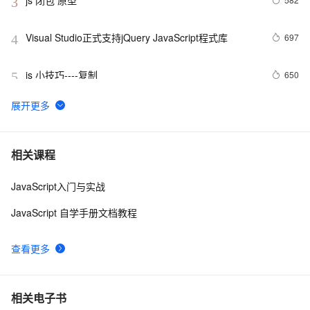
js 闭包 原型
3
Visual Studio正式支持jQuery JavaScript程式库
697
4
js 小技巧----复制
650
5
创建JavaScript对象
546
6
Javascript面向对象编程（二）：构造函数的继承 by 
499
7
相关课程
阮一峰
JavaScript入门与实战
js 的 slice方法
504
8
JavaScript 自学手册文档教程
How JavaScript Work.
643
9
查看更多
Ajax学习-Javascript实例1
1
10
相关电子书