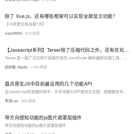
除了 Vue.js，还有哪些框架可以实现全屏显示功能？
【10月更文挑战第7天】
mao29955
572
【Javascript系列】Terser除了压缩代码之外，还有优化代码的功能
Terser 是一款广泛应用于前端开发的 JavaScript 解析器和压缩工具，常被视为 Uglify-es 的替代品。它不仅能高效压缩代码体积，还能优化代码逻辑，提升可靠性。例如，在调试中发现，Terser 压缩后的代码对删除功能确认框逻辑进行了优化。常用参数包括 `compress`（启用压缩）、`mangle`（变量名混淆）和 `output`（输出配置）。更多高级用法可参考官方文档。
招财猫_Martin
1104
盘点原生JS中目前最没用的几个功能API
在JavaScript的发展历程中，许多功能与API曾风光无限，但随着技术进步和语言演化，部分功能逐渐被淘汰或被更高效的替代方案取代。例如，`with`语句使代码作用域复杂、可读性差；`void`操作符功能冗余且影响可读性；`eval`函数存在严重安全风险和性能问题；`unescape`和`escape`函数已被`decodeURIComponent`和`encodeURIComponent`取代；`arguments`对象则被ES6的剩余参数语法替代。这些变化体现了JavaScript不断优化的趋势，开发者应紧跟技术步伐，学习新技能，适应新技术环境。
李游Leo
360
带方向感知功能的js图片遮罩层插件
带方向感知功能的js图片遮罩层插件