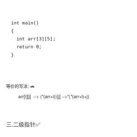
}
等价的写法:
🚗
arr[i][j] -->
(*(arr+i))[j]
-->
*(*(arr+i)+j)
三.二级指针
✅