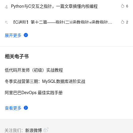
Python与C交互之指针，一篇文章搞懂内核编程 
6
4
【C进阶】第十二篇——指针(二)(函数指针+函数指针数
2
5
组+回调函数)
智能指针shared_ptr【无锁设计基于GCC】
532
6
C 语言中指针数组与数组指针的辨析与应用
15
7
相关电子书
低代码开发师（初级）实战教程
关于数组指针的一道面试题
3
8
冬季实战营第三期：MySQL数据库进阶实战
函数指针和回调函数
5
9
阿里巴巴DevOps 最佳实践手册
进一步理解指针：一维数组和二维数组转换
490
10
查看更多
关注我们：
新浪微博