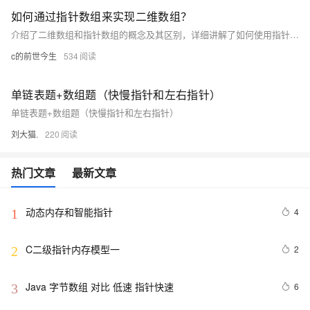
如何通过指针数组来实现二维数组？
介绍了二维数组和指针数组的概念及其区别，详细讲解了如何使用指针数组模拟二维数组，包括定义与分配内存、访问和赋值元素、以及正确释放内存的步骤，适用于需要动态处理二维数据的场景。
c的前世今生
534
单链表题+数组题（快慢指针和左右指针）
单链表题+数组题（快慢指针和左右指针）
刘大猫.
220
热门文章
最新文章
动态内存和智能指针
4
1
C二级指针内存模型一
2
2
Java 字节数组 对比 低速 指针快速
6
3