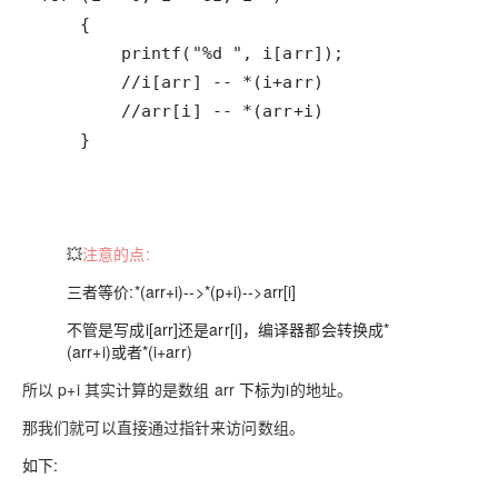
    }
💥
注意的点:
三者等价:*(arr+i)-->*(p+i)-->arr[i]
不管是写成
i[arr]
还是
arr[i]
，编译器都会转换成*
(arr+i)或者*(i+arr)
所以 p+i
其实计算的是数组
arr
下标为
i
的地址。
那我们就可以直接通过指针来访问数组。
如下: