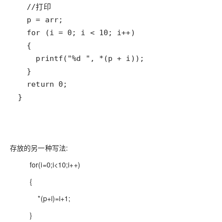
}
存放的另一种写法:
for(i=0;i<10;i++)
{
*(p+i)=i+1;
}