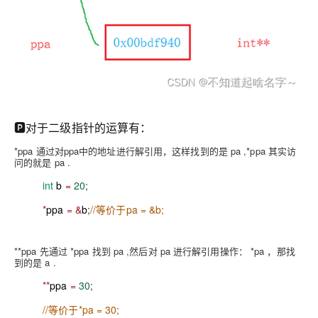
🅿️
对于二级指针的运算有：
*ppa
通过对
ppa
中的地址进行解引用，这样找到的是
pa ,
*ppa
其实访
问的就是
pa
.
int
b
=
20
;
*
ppa
= &
b
;
//
等价于
pa = &b;
**ppa
先通过
*ppa
找到
pa
,
然后对
pa
进行解引用操作：
*pa
，那找
到的是
a
.
**
ppa
=
30
;
//
等价于
*pa = 30;