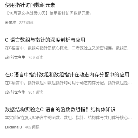
使用指针访问数组元素
【10月更文挑战第30天】使用指针访问数组元素。
米果粒
227
C 语言数组与指针的深度剖析与应用
在C语言中，数组与指针是核心概念，二者既独立又紧密相连。数组是在连续内存中存储相同类型数据的结构，而指针则存储内存地址，二者结合可在数据处理、函数传参等方面发挥巨大作用。掌握它们的特性和关系，对于优化程序性能、灵活处理数据结构至关重要。
c的前世今生
759
在C语言中指针数组和数组指针在动态内存分配中的应用
在C语言中，指针数组和数组指针均可用于动态内存分配。指针数组是数组的每个元素都是指针，可用于指向多个动态分配的内存块；数组指针则指向一个数组，可动态分配和管理大型数据结构。两者结合使用，灵活高效地管理内存。
c的前世今生
901
数据结构实验之C 语言的函数数组指针结构体知识
本实验旨在复习C语言中的函数、数组、指针、结构体与共用体等核心概念，并通过具体编程任务加深理解。任务包括输出100以内所有素数、逆序排列一维数组、查找二维数组中的鞍点、利用指针输出二维数组元素，以及使用结构体和共用体处理教师与学生信息。每个任务不仅强化了基本语法的应用，还涉及到了算法逻辑的设计与优化。实验结果显示，学生能够有效掌握并运用这些知识完成指定任务。
LucianaiB
462