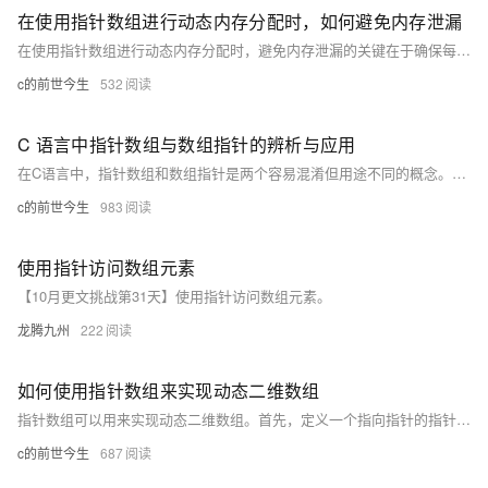
在使用指针数组进行动态内存分配时，如何避免内存泄漏
在使用指针数组进行动态内存分配时，避免内存泄漏的关键在于确保每个分配的内存块都能被正确释放。具体做法包括：1. 分配后立即检查是否成功；2. 使用完成后及时释放内存；3. 避免重复释放同一内存地址；4. 尽量使用智能指针或容器类管理内存。
c的前世今生
532
C 语言中指针数组与数组指针的辨析与应用
在C语言中，指针数组和数组指针是两个容易混淆但用途不同的概念。指针数组是一个数组，其元素是指针类型；而数组指针是指向数组的指针。两者在声明、使用及内存布局上各有特点，正确理解它们有助于更高效地编程。
c的前世今生
983
使用指针访问数组元素
【10月更文挑战第31天】使用指针访问数组元素。
龙腾九州
222
如何使用指针数组来实现动态二维数组
指针数组可以用来实现动态二维数组。首先，定义一个指向指针的指针变量，并使用 `malloc` 为它分配内存，然后为每个子数组分配内存。通过这种方式，可以灵活地创建和管理不同大小的二维数组。
c的前世今生
687