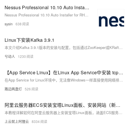
Nessus Professional 10.10 Auto Installer for RHEL 10, AlmaLinux 10, Rocky Linux 10 - Nessus 自动化安装程序
Nessus Professional 10.10 Auto Installer for RHEL 10, AlmaLinux 10, Rocky Linux 10 - Nessus 自动化安装程序
sysin
638
Linux下安装Kafka 3.9.1
本文介绍Kafka 3.9.1版本的安装与配置，包括通过ZooKeeper或KRaft模式启动Kafka。涵盖环境变量设置、日志路径修改、集群UUID生成、存储格式化及服务启停操作，适用于Linux环境下的部署实践。
兮动人
1230
【App Service Linux】在Linux App Service中安装 tcpdump 并抓取网络包
在App Service for Linux环境中，无法像Windows一样直接使用网络排查工具抓包。本文介绍了如何通过TCPDUMP在Linux环境下抓取网络包，包括SSH进入容器、安装tcpdump、执行抓包命令及下载分析文件的完整操作步骤。
路边两盏灯
526
阿里云服务器ECS安装宝塔Linux面板、安装网站（新手图文教程）
本教程详解如何在阿里云服务器上安装宝塔Linux面板，涵盖ECS服务器手动安装步骤，包括系统准备、远程连接、安装命令执行、端口开放及LNMP环境部署，手把手引导用户快速搭建网站环境。
上云就上阿狸云
8334