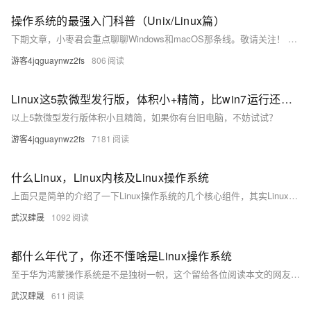
操作系统的最强入门科普（Unix/Linux篇）
下期文章，小枣君会重点聊聊Windows和macOS那条线。敬请关注！ 如果大家觉得文章不错，还请帮忙多多转发！谢谢！
游客4jqguaynwz2fs
806
Linux这5款微型发行版，体积小+精简，比win7运行还快，值得安装
以上5款微型发行版体积小且精简，如果你有台旧电脑，不妨试试？
游客4jqguaynwz2fs
7181
什么Linux，Linux内核及Linux操作系统
上面只是简单的介绍了一下Linux操作系统的几个核心组件，其实Linux的整体架构要复杂的多。单纯从Linux内核的角度，它要管理CPU、内存、网卡、硬盘和输入输出等设备，因此内核本身分为进程调度，内存管理，虚拟文件系统，网络接口等4个核心子系统。
武汉肆晟
1092
都什么年代了，你还不懂啥是Linux操作系统
至于华为鸿蒙操作系统是不是独树一帜，这个留给各位阅读本文的网友们来讨论
武汉肆晟
611