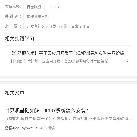
文章标签：
日志服务
Linux
关键词：
操作系统日期
来 源：
开发者社区
>
开发与运维
>
文章
> 正文
相关实践学习
【涂鸦即艺术】基于云应用开发平台CAP部署AI实时生图绘板
【涂鸦即艺术】基于云应用开发平台CAP部署AI实时生图绘板
相关文章
计算机基础知识：linux系统怎么安装？
在虚拟机软件中创建一个新的虚拟机，并选择相应操作系统类型和硬盘空间大小等参数。将下载的 ISO 镜像文件加载到虚拟机中。启动虚拟机，进入安装界面，并按照步骤进行安装。安装完成后，可以在虚拟机中使用 Linux 系统。
游客4jqguaynwz2fs
488