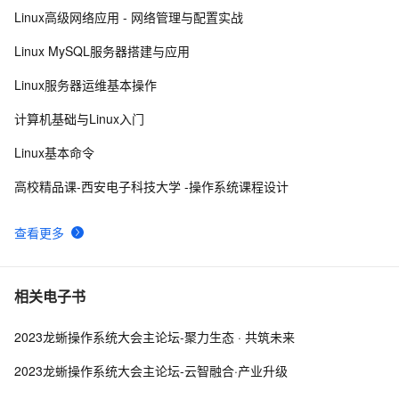
Linux高级网络应用 - 网络管理与配置实战
Unix是一个多用户、多任务的操作系统
12
8
Linux MySQL服务器搭建与应用
操作系统第五章_04 设备的分配与回收
10
9
Linux服务器运维基本操作
[Oracle]-[安装]-Cent OS安装Oracle Client
479
10
计算机基础与Linux入门
Linux基本命令
高校精品课-西安电子科技大学 -操作系统课程设计
查看更多
相关电子书
2023龙蜥操作系统大会主论坛-聚力生态 · 共筑未来
2023龙蜥操作系统大会主论坛-云智融合·产业升级