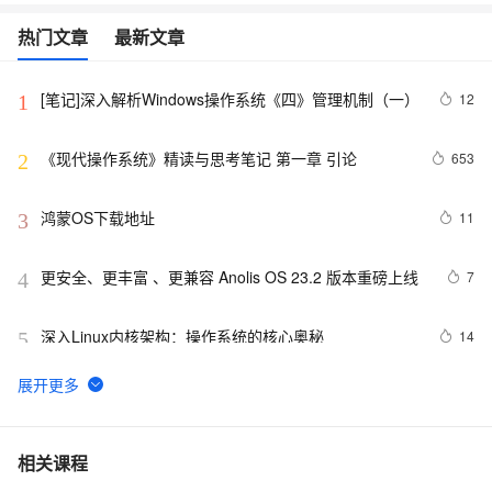
热门文章
最新文章
[笔记]深入解析Windows操作系统《四》管理机制（一）
12
1
《现代操作系统》精读与思考笔记 第一章 引论
653
2
鸿蒙OS下载地址
11
3
更安全、更丰富 、更兼容 Anolis OS 23.2 版本重磅上线
7
4
深入Linux内核架构：操作系统的核心奥秘
14
5
mac os x86 下 intel 无限驱动下载
1
6
请介绍一下鸿蒙操作系统的应用开发框架和工具。
2
7
相关课程