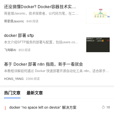
还没搞懂Docker? Docker容器技术实战指南 ! 从入门到企业级应用 !
蒋星熠Jaxonic，技术探索者，以代码为笔，在二进制星河中书写极客诗篇。专注Docker与容器化实践，分享从入门到企业级应用的深度经验，助力开发者乘风破浪，驶向云原生新世界。
蒋星熠Jaxonic
848
docker 部署 sftp
本文介绍SFTP服务的部署与配置，包括users.conf用户配置规则、Docker容器运行命令及上传目录权限说明，重点解析atmoz/sftp镜像的chroot机制与子目录映射，确保用户登录后正确访问/upload目录，并提供Python脚本实现文件上传示例。
飞询聊AI
853
基于 Docker 部署 n8n 指南，新手一看就会
本教程详解如何通过 Docker 快速部署开源自动化工具 n8n，适合新手快速上手。内容涵盖官方部署步骤、常见难点及第三方一键部署方案，助你高效搭建自动化工作流平台。
HONG_YANG
2366
热门文章
最新文章
docker “no space left on device” 解决方案
10
1