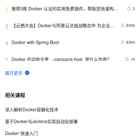
推荐3款 Docker 认证的实用免费插件，帮助您快速构建
3
2
云原生应用程序！
【云栖大会】Docker与阿里云达成战略合作 为企业级
8380
3
客户提供容器服务
Docker with Spring Boot
8384
4
Docker 启动命令里  --cgroupns host  是什么作用？
16
5
Docker启动后怎样运行jar包文件
5
6
『Docker』在Docker快速部署.NET Core项目
7
7
相关课程
深入解析Docker容器化技术
Ubuntu Docker 安装和配置 GitLab CI 持续集成
663
8
基于Docker与Jenkins实现自动化部署
Docker详解（十五）——Docker静态IP地址配置
2
9
Docker 快速入门