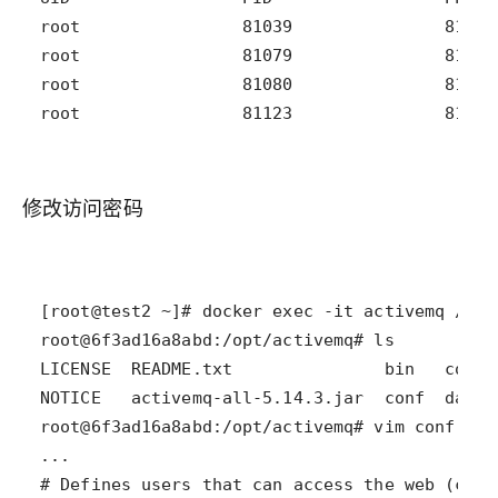
root                81123               81080
修改访问密码