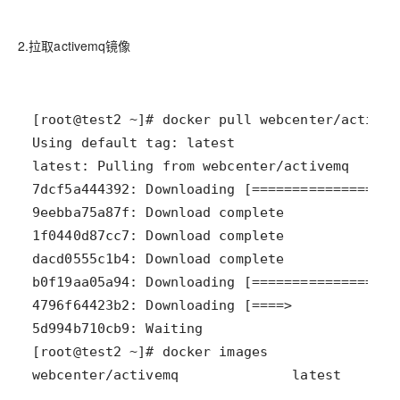
2.拉取activemq镜像
webcenter/activemq              latest       