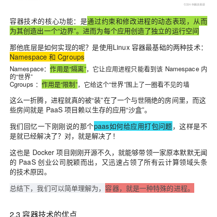
容器技术的核心功能：是
通过约束和修改进程的动态表现，从而
为其创造出一个“边界”。进而为每个应用创造了独立的运行空间
那他底层是如何实现的呢？是使用Linux 容器最基础的两种技术：
Namespace 和 Cgroups
Namespace：
作用是“隔离”
，它让应用进程只能看到该 Namespace 内
的“世界”
Cgroups ：
作用是“限制”
，它给这个“世界”围上了一圈看不见的墙
这么一折腾，进程就真的被“装”在了一个与世隔绝的房间里，而这
些房间就是 PaaS 项目赖以生存的应用“沙盒”。
我们回忆一下刚刚说的那个
paas如何给应用打包问题
，这样是不
是就已经解决了？对，就是解决了！
这也是 Docker 项目刚刚开源不久，就能够带领一家原本默默无闻
的 PaaS 创业公司脱颖而出，又迅速占领了所有云计算领域头条
的技术原因。
总结下，我们可以简单理解为，
容器，就是一种特殊的进程。
2.3 容器技术的优点