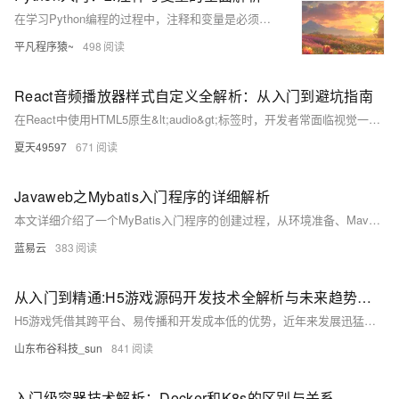
在学习Python编程的过程中，注释和变量是必须掌握的两个基础概念。注释帮助我们理解代码的意图，而变量则是用于存储和操作数据的核心工具。熟练掌握这两者，不仅能提高代码的可读性和维护性，还能为后续学习复杂编程概念打下坚实的基础。
平凡程序猿~
498
React音频播放器样式自定义全解析：从入门到避坑指南
在React中使用HTML5原生&lt;audio&gt;标签时，开发者常面临视觉一致性缺失、样式定制局限和交互体验割裂等问题。通过隐藏原生控件并构建自定义UI层，可以实现完全可控的播放器视觉风格，避免状态不同步等典型问题。结合事件监听、进度条拖拽、浏览器兼容性处理及性能优化技巧，可构建高性能、可维护的音频组件，满足跨平台需求。建议优先使用成熟音频库（如react-player），仅在深度定制需求时采用原生方案。
夏天49597
671
Javaweb之Mybatis入门程序的详细解析
本文详细介绍了一个MyBatis入门程序的创建过程，从环境准备、Maven项目创建、MyBatis配置、实体类和Mapper接口的定义，到工具类和测试类的编写。通过这个示例，读者可以了解MyBatis的基本使用方法，并在实际项目中应用这些知识。
蓝易云
383
从入门到精通:H5游戏源码开发技术全解析与未来趋势洞察
H5游戏凭借其跨平台、易传播和开发成本低的优势，近年来发展迅猛。接下来，让我们深入了解 H5 游戏源码开发的技术教程以及未来的发展趋势。
山东布谷科技_sun
841
入门级容器技术解析：Docker和K8s的区别与关系