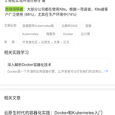
2.轻松实现环境迁移/扩展
市场领导者
：大部分公司都在使用K8s。根据一项调查，K8s被客
户广泛使用 (88%)，尤其在生产环境中(74%)
文章标签：
容器服务Kubernetes版
云解析DNS
容器
Kubernetes
微服务
Docker
云计算
来 源：
开发者社区
>
云原生
>
文章
> 正文
相关实践学习
深入解析Docker容器化技术
Docker是一个开源的应用容器引擎，让开发者可以打包他们的应用以及依
赖包到一个可移植的容器中，然后发布到任何流行的Linux机器上，也可以
实现虚拟化，容器是完全使用沙箱机制，相互之间不会有任何接口。
Docker是世界领先的软件容器平台。开发人员利用Docker可以消除协作编
码时“在我的机器上可正常工作”的问题。运维人员利用Docker可以在隔离
相关文章
容器中并行运行和管理应用，获得更好的计算密度。企业利用Docker可以
构建敏捷的软件交付管道，以更快的速度、更高的安全性和可靠的信誉为
Linux和Windows Server应用发布新功能。 在本套课程中，我们将全面的
云原生时代的容器化实践：Docker和Kubernetes入门