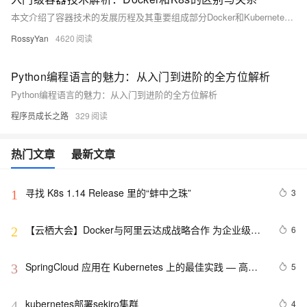
本文介绍了容器技术的发展历程及其重要组成部分Docker和Kubernetes。从传统物理机到虚拟机，再到容器化，每一步都旨在更高效地利用服务器资源并简化应用部署。容器技术通过隔离环境、减少依赖冲突和提高可移植性，解决了传统部署方式中的诸多问题。Docker作为容器化平台，专注于创建和管理容器；而Kubernetes则是一个强大的容器编排系统，用于自动化部署、扩展和管理容器化应用。两者相辅相成，共同推动了现代云原生应用的快速发展。
RossyYan
4620
Python编程语言的魅力：从入门到进阶的全方位解析
Python编程语言的魅力：从入门到进阶的全方位解析
程序员成长之路
329
热门文章
最新文章
寻找 K8s 1.14 Release 里的“蚌中之珠”
3
1
【云栖大会】Docker与阿里云达成战略合作 为企业级客
6
2
户提供容器服务
SpringCloud 应用在 Kubernetes 上的最佳实践 — 高可
5
3
用（容量评估）
kubernetes部署sekiro集群
4
4