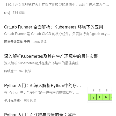
讲解Docker技术栈，从环境安装到容器、镜像操作以及生产环境如何部署
【10月更文挑战第37天】在数字化转型的浪潮中，云原生技术成为企业提升敏捷性和效率的关键。本篇文章将引导读者了解如何利用Docker进行容器化打包及部署，以及Kubernetes集群管理的基础操作，帮助初学者快速入门云原生的世界。通过实际案例分析，我们将深入探讨这些技术在现代IT架构中的应用与影响。
开发的微服务应用。本课程由黑马程序员提供。 &nbsp; &nbsp; 相关的阿
shuj
784
里云产品：容器服务 ACK 容器服务 Kubernetes 版（简称 ACK）提供高
性能可伸缩的容器应用管理能力，支持企业级容器化应用的全生命周期管
理。整合阿里云虚拟化、存储、网络和安全能力，打造云端最佳容器化应
GitLab Runner 全面解析：Kubernetes 环境下的应用
用运行环境。 了解产品详情: https://www.aliyun.com/product/kubernetes
GitLab Runner 是 GitLab CI/CD 的核心组件，负责执行由 `.gitlab-ci.yml` 定义的任务。它支持多种执行方式（如 Shell、Docker、Kubernetes），可在不同环境中运行作业。本文详细介绍了 GitLab Runner 的基本概念、功能特点及使用方法，重点探讨了流水线缓存（以 Python 项目为例）和构建镜像的应用，特别是在 Kubernetes 环境中的配置与优化。通过合理配置缓存和镜像构建，能够显著提升 CI/CD 流水线的效率和可靠性，助力开发团队实现持续集成与交付的目标。
阿里云计算巢-壬云
2566
深入解析Kubernetes及其在生产环境中的最佳实践
深入解析Kubernetes及其在生产环境中的最佳实践
纠结这个
943
Python入门：6.深入解析Python中的序列
在 Python 中，**序列**是一种有序的数据结构，广泛应用于数据存储、操作和处理。序列的一个显著特点是支持通过**索引**访问数据。常见的序列类型包括字符串（`str`）、列表（`list`）和元组（`tuple`）。这些序列各有特点，既可以存储简单的字符，也可以存储复杂的对象。 为了帮助初学者掌握 Python 中的序列操作，本文将围绕**字符串**、**列表**和**元组**这三种序列类型，详细介绍其定义、常用方法和具体示例。
平凡程序猿~
663
Python入门：2.注释与变量的全面解析