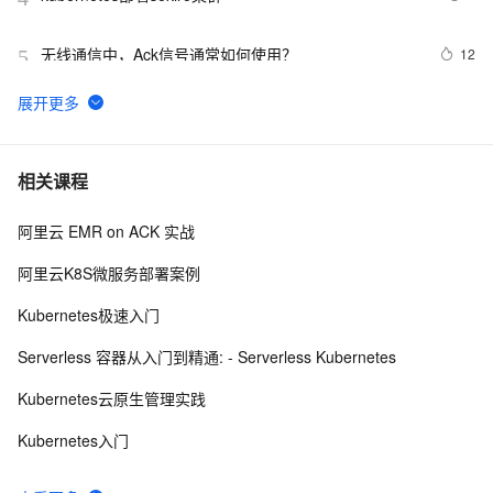
无线通信中，Ack信号通常如何使用？
12
5
妙到毫巅，在阿里云容器服务中体验RAPIDS加速数据科
6
6
学
k8s 【策略】【资源管理】ResourceQuota（1）
6
7
相关课程
阿里云 EMR on ACK 实战
k8s 删除命令空间namespace卡住解决方法
4
8
阿里云K8S微服务部署案例
编写 K8S YAML
7
9
Kubernetes极速入门
大规模 K8s 集群管理经验分享 · 上篇
10
10
Serverless 容器从入门到精通: - Serverless Kubernetes
Kubernetes云原生管理实践
Kubernetes入门