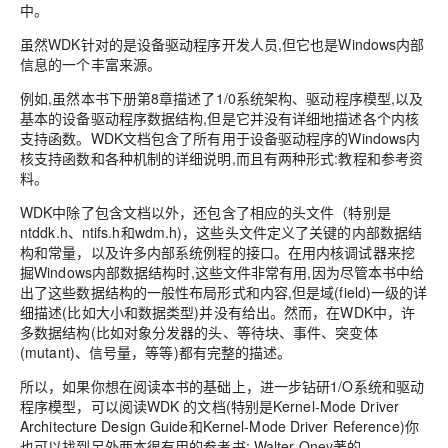
中。
虽然WDK针对的是设备驱动程序开发人员,但它也是Windows内部
信息的一个丰富来源。
例如,虽然本书下册第8章描述了1/0系统架构、驱动程序模型,以及
基本的设备驱动程序数据结构,但是它并没有详细地描述各个内核
支持函数。WDK文档包含了所有用于设备驱动程序的Windows内
核支持函数和各种机制的详细说明,而且有两种形式:教程和参考资
料。
WDK中除了包含文档以外，还包含了相应的头文件（特别是
ntddk.h、ntifs.h和wdm.h)，这些头文件定义了关键的内部数据结
构和常量，以及许多内部系统例程的接口。在用内核调试器来挖
掘Windows内部数据结构时,这些文件非常有用,因为尽管本书中给
出了这些数据结构的一般性布局形式和内容,但是域(field)一级的详
细描述(比如大小和数据类型)并没有给出。然而，在WDK中，许
多数据结构(比如对象分发器的头、等待块、事件、突变体
(mutant)、信号量，等等)都有完整的描述。
所以，如果你想在阅读本书的基础上，进一步钻研1/O系统和驱动
程序模型，可以阅读WDK 的文档(特别是Kernel-Mode Driver
Architecture Design Guide和Kernel-Mode Driver Reference)你
也可以找到另外两本很有用的参考书: Walter Oney著的