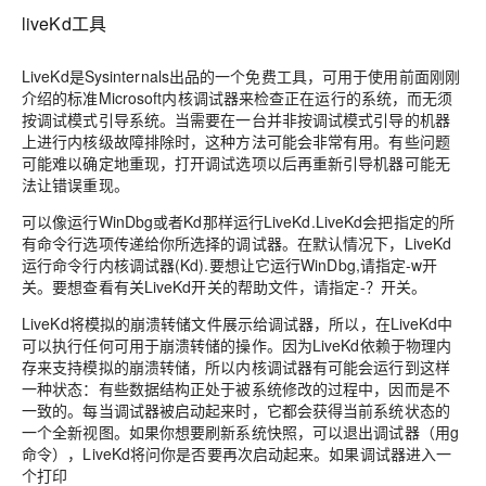
liveKd工具
LiveKd是Sysinternals出品的一个免费工具，可用于使用前面刚刚
介绍的标准Microsoft内核调试器来检查正在运行的系统，而无须
按调试模式引导系统。当需要在一台并非按调试模式引导的机器
上进行内核级故障排除时，这种方法可能会非常有用。有些问题
可能难以确定地重现，打开调试选项以后再重新引导机器可能无
法让错误重现。
可以像运行WinDbg或者Kd那样运行LiveKd.LiveKd会把指定的所
有命令行选项传递给你所选择的调试器。在默认情况下，LiveKd
运行命令行内核调试器(Kd).要想让它运行WinDbg,请指定-w开
关。要想查看有关LiveKd开关的帮助文件，请指定-？开关。
LiveKd将模拟的崩溃转储文件展示给调试器，所以，在LiveKd中
可以执行任何可用于崩溃转储的操作。因为LiveKd依赖于物理内
存来支持模拟的崩溃转储，所以内核调试器有可能会运行到这样
一种状态：有些数据结构正处于被系统修改的过程中，因而是不
一致的。每当调试器被启动起来时，它都会获得当前系统状态的
一个全新视图。如果你想要刷新系统快照，可以退出调试器（用g
命令），LiveKd将问你是否要再次启动起来。如果调试器进入一
个打印