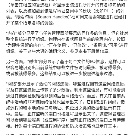
（单击其相应的复选框）将显示出该进程所打开的有名称句柄的
列表，以及被加载到该进程地址空间中的模块（比如DLL）的列
表。“搜索句柄（Search Handles)”框可用来搜索哪些进程已经打
开了某个指定名称的资源。
“内存”部分显示了与任务管理器所展示的同样多的信息，但它针对
整个系统进行了组织。物理内存条状图将当前的物理内存，按照
“为硬件保留的内存”、“正在使用”、“已修改”、“备用”和“可用”进行
组织。关于这些术语的确切含义，参见本书下册第10章。
另一方面，“磁盘”部分显示了基于每个文件的I/O信息，这样可以
很容易地识别出当前系统中哪些文件被访问最多、被写得最多，
或者被读得最多。这些结果可以被进一步按照进程来过滤。
“网络”部分显示了活动的网络连接、哪些进程拥有这些网络连接，
以及在这些连接上传输了多少数据。利用这些信息，有可能看到
通过其他途径很难检测到的后台网络活动。而且，有关在当前系
统中活动的TCP连接的信息也显示出来了，它们按进程组织，诸
如远程的和本地的端口与地址、包延迟之类的数据都显示在其
中。最后，正在监听的端口也按进程显示出来了，这使得管理员
可以看到哪些服务（或应用程序）当前正在指定的端口上等待连
接。针对每个端口和进程的协议和防火墙策略也显示在其中。