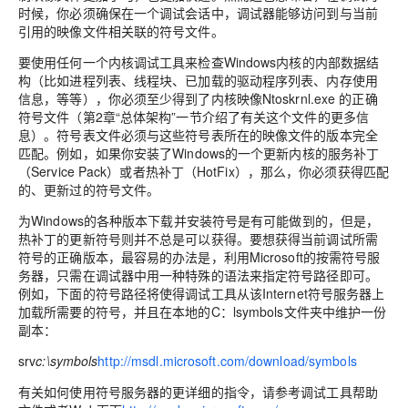
时候，你必须确保在一个调试会话中，调试器能够访问到与当前
引用的映像文件相关联的符号文件。
要使用任何一个内核调试工具来检查Windows内核的内部数据结
构（比如进程列表、线程块、已加载的驱动程序列表、内存使用
信息，等等），你必须至少得到了内核映像Ntoskrnl.exe 的正确
符号文件（第2章“总体架构”一节介绍了有关这个文件的更多信
息）。符号表文件必须与这些符号表所在的映像文件的版本完全
匹配。例如，如果你安装了Windows的一个更新内核的服务补丁
（Service Pack）或者热补丁（HotFix），那么，你必须获得匹配
的、更新过的符号文件。
为Windows的各种版本下载并安装符号是有可能做到的，但是，
热补丁的更新符号则并不总是可以获得。要想获得当前调试所需
符号的正确版本，最容易的办法是，利用Microsoft的按需符号服
务器，只需在调试器中用一种特殊的语法来指定符号路径即可。
例如，下面的符号路径将使得调试工具从该Internet符号服务器上
加载所需要的符号，并且在本地的C：lsymbols文件夹中维护一份
副本：
srv
c:\symbols
http://msdl.microsoft.com/download/symbols
有关如何使用符号服务器的更详细的指令，请参考调试工具帮助