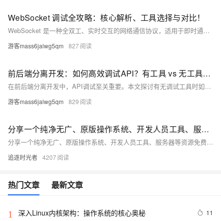
WebSocket 调试全攻略：核心解析、工具选择与对比！
WebSocket 是一种全双工、实时交互的网络通信协议，适用于即时通信、实时数据流、多人协作、IoT 等场景。调试 WebSocket 时，工具应具备握手管理、实时消息收发、自定义 Header、消息大小告警、分组管理、多连接支持和断线重现等功能。主流调试工具如 Postman、ApiPost 和 ApiFox 各有优劣：Postman 界面友好适合基础调试；ApiPost 支持高级功能如消息分组和自动重连；ApiFox 则强化了多连接支持。选择工具时需根据具体需求和团队熟悉度决定。
游客mass6jalwg5qm
827
前后端分离开发：如何高效调试API？有工具 vs 无工具全解析
在前后端分离开发中，API调试至关重要。本文探讨有无调试工具时如何高效调试API，重点分析Postman、Swagger等工具优势及无工具代码调试方法。通过实际场景如用户登录接口，对比两者特性。同时介绍Apipost-Hepler（IDEA插件），将可视化与代码调试结合，提供全局请求头配置、历史记录保存等功能，优化团队协作与开发效率，助力API调试进入全新阶段。
游客mass6jalwg5qm
829
分享一个纯净无广、原版操作系统、开发人员工具、服务器等资源免费下载的网站
分享一个纯净无广、原版操作系统、开发人员工具、服务器等资源免费下载的网站
追逐时光者
4207
热门文章
最新文章
深入Linux内核架构：操作系统的核心奥秘
11
1