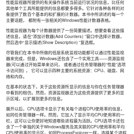
性能监视器所提供的有关操作系统当前运行状况的信息，比任何
其他单个工具所能提供的信息都要多得多。它针对各种各样的对
象提供了数百个基本的和扩展的计数器。本书中所讲述的每一个
主要话题， 都附有一张相关的Windows性能计数器表格。
性能监视器为每个计数器提供了一份简要描述。想要查看这些描
述信息，请在“添加计数器(Add Counters) ”窗口中选择计数器，
然后选中“显示描述(Show Description) ”复选框。
尽管我们在本书中所做的低层系统监视功能都可以通过性能监视
器来完成，但是，Windows还包含了一个实用工具――资源监视
器(可以通过开始菜单来访问， 或者通过任务管理器的“性能”选项
卡访问到) ， 它可以显示四种主要的系统资源：CPU、磁盘、网
络和内存。
在基本的状态下，关于这些资源所显示的信息与你在任务管理器
中看到的相仿。然而，资源监视器还为这些资源提供了更多的显
示区域，以扩展到更多的信息。
展开以后，CPU选项卡显示了有关每个进程CPU使用率的信息，
如同任务管理器一样。然而，它加入了显示平均CPU使用率的一
栏，这可以让你更好地知道哪些进程最为活跃。CPU选项卡还包
含了一个单独的关于Windows服务及其关联的CPU使用率和平均
CPU使用率的显示区。如同ProcessExplorer一样，选择某个进程