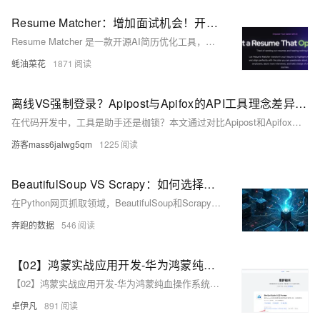
Resume Matcher：增加面试机会！开源AI简历优化工具，一键解析简历和职位描述并优化
Resume Matcher 是一款开源AI简历优化工具，通过解析简历和职位描述，提取关键词并计算文本相似性，帮助求职者优化简历内容，提升通过自动化筛选系统（ATS）的概率，增加面试机会。
蚝油菜花
1871
离线VS强制登录？Apipost与Apifox的API工具理念差异深度解析
在代码开发中，工具是助手还是枷锁？本文通过对比Apipost和Apifox在断网环境下的表现，探讨API工具的选择对开发自由度的影响。Apifox强制登录限制了离线使用，而Apipost支持游客模式与本地存储，尊重开发者数据主权。文章从登录策略、离线能力、协作模式等方面深入分析，揭示工具背后的设计理念与行业趋势，帮助开发者明智选择，掌握数据控制权并提升工作效率。
游客mass6jalwg5qm
1225
BeautifulSoup VS Scrapy：如何选择适合的HTML解析工具？
在Python网页抓取领域，BeautifulSoup和Scrapy是两款备受推崇的工具。BeautifulSoup易于上手、灵活性高，适合初学者和简单任务；Scrapy则是一个高效的爬虫框架，内置请求调度、数据存储等功能，适合大规模数据抓取和复杂逻辑处理。两者结合使用可以发挥各自优势，例如用Scrapy进行请求调度，用BeautifulSoup解析HTML。示例代码展示了如何在Scrapy中设置代理IP、User-Agent和Cookies，并使用BeautifulSoup解析响应内容。选择工具应根据项目需求，简单任务选BeautifulSoup，复杂任务选Scrapy。
奔跑的数据
546
【02】鸿蒙实战应用开发-华为鸿蒙纯血操作系统Harmony OS NEXT-项目开发实战-准备工具安装-编译器DevEco Studio安装-arkts编程语言认识-编译器devco-鸿蒙SDK安装-模拟器环境调试-hyper虚拟化开启-全过程实战项目分享-从零开发到上线-优雅草卓伊凡
【02】鸿蒙实战应用开发-华为鸿蒙纯血操作系统Harmony OS NEXT-项目开发实战-准备工具安装-编译器DevEco Studio安装-arkts编程语言认识-编译器devco-鸿蒙SDK安装-模拟器环境调试-hyper虚拟化开启-全过程实战项目分享-从零开发到上线-优雅草卓伊凡
卓伊凡
891