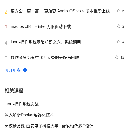
更安全、更丰富 、更兼容 Anolis OS 23.2 版本重磅上线
6
2
mac os x86 下 intel 无限驱动下载
2
3
Linux操作系统基础知识之六：系统调用
4
4
操作系统第五章_04 设备的分配与回收
12
5
Unix是一个多用户、多任务的操作系统
9
6
请介绍一下鸿蒙操作系统的应用开发框架和工具。
2
7
相关课程
Linux操作系统实战
[Oracle]-[安装]-Cent OS安装Oracle Client
5
8
深入解析Docker容器化技术
Oracle OS认证与密码文件认证（操作系统认证、口令
11
9
高校精品课-西安电子科技大学 -操作系统课程设计
文件认证、创建密码文件）