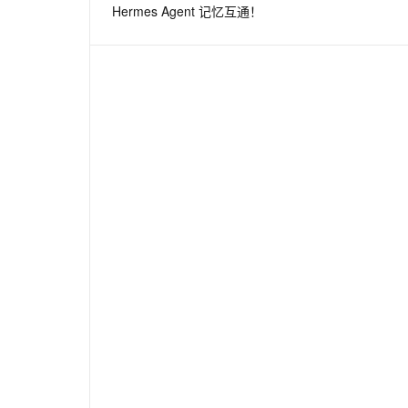
Hermes Agent 记忆互通！
息提取
与 AI 智能体进行实时音视频通话
从文本、图片、视频中提取结构化的属性信息
构建支持视频理解的 AI 音视频实时通话应用
t.diy 一步搞定创意建站
构建大模型应用的安全防护体系
通过自然语言交互简化开发流程,全栈开发支持
通过阿里云安全产品对 AI 应用进行安全防护