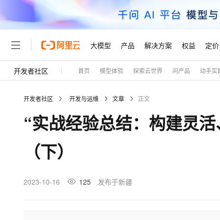
大模型
产品
解决方案
权益
定价
开发者社区
首页
模型体验
探索云世界
问产品
动手实
大模型
产品
解决方案
权益
定价
云市场
伙伴
服务
了解阿里云
精选产品
精选解决方案
普惠上云
产品定价
精选商城
成为销售伙伴
售前咨询
为什么选择阿里云
千问AI平台
开发者社区
开发与运维
文章
正文
了解云产品的定价详情
大模型服务平台百炼
千问办公，解锁你的工作
普惠上云 官方力荐
分销伙伴
在线服务
网站建设
什么是云计算
大
“实战经验总结：构建灵活
大模型服务与应用平台
企业级Agent产品，直接
云服务器38元/年起，超
咨询伙伴
多端小程序
技术领先
云上成本管理
售后服务
轻量应用服务器
Agency Agents：拥
官方推荐返现计划
大模型
精选产品
精选解决方案
Salesforce 国际版订阅
稳定可靠
（下）
管理和优化成本
推荐新用户得奖励，单订单
销售伙伴合作计划
自助服务
友盟天域
安全合规
人工智能与机器学习
AI
文本生成
云数据库 RDS
HappyHorse 打造一
云工开物
无影生态合作计划
在线服务
观测云
分析师报告
高校专属算力普惠，学生认
计算
互联网应用开发
2023-10-16
125
发布于新疆
Qwen3.8-Max
HOT
Salesforce On Alibaba C
工单服务
Tuya 物联网平台阿里云
研究报告与白皮书
人工智能平台 PAI
快速拥有专属 OpenClaw
大模
Consulting Partner 合
大数据
容器
智能体时代全能旗舰模型
免费试用
短信专区
一站式AI开发、训练和推
蓝凌 OA
AI 大模型销售与服务生
现代化应用