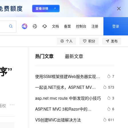
文档
备案
控制台
注册
登录
个人
积分
发布
验
作计划
器
AI 活动
专业服务
服务伙伴合作计划
开发者社区
加入我们
产品动态
服务平台百炼
阿里云 OPC 创新助力计划
热门文章
最新文章
一站式生成采购清单，支持单品或批量购买
io：打造专属 AI 语音助手
S产品伙伴计划（繁花）
峰会
CS
造的大模型服务与应用开发平台
一句话生成原生可编辑精美 PPT 文稿
AI 生产力先锋
Al MaaS 服务伙伴赋能合作
域名
博文
Careers
至高可申请百万元
Qwen3.8-Max 模型上线
序”
开启高性价比 AI 编程新体验
弹性可伸缩的云计算服务
Qwen-Audio-3.0-Realtime 端到端实时语音角色扮演
输入一句话想法, 轻松生成专业的 PPT
先锋实践拓展 AI 生产力的边界
Token 补贴，五大权
计划
海大会
伙伴信用分合作计划
商标
问答
社会招聘
使用SSM框架搭建Web服务器实现登
7
益加速 OPC 成功
eek-V4-Pro
SS
一键部署幻兽帕鲁游戏服务器
飞天发布时刻
HOT
Open Search 向量检索版支
划
备案
电子书
校园招聘
录功能(Spring+SpringMVC+Mybatis)
pSeek-V4-Pro
视频创作，一键激活电商全链路生产力
稳定、安全、高性价比、高性能的云存储服务
一键购买专属联机服务器，轻松开启游戏
所见，即是所愿
持视频检索 Pipeline 功能
更多支持
一起谈.NET技术，ASP.NET MVC
573
划
公司注册
镜像站
视频生成
语音识别与合成
验证框架中关于属性标记的通用扩
专属 QwenPaw
漫剧工坊：一站式动画创作平台
AI 实训营
HOT
应用身份服务 (IDaaS)
asp.net mvc route 中新发现的小技巧
3
合作伙伴培训与认证
展方法
划
上云迁移
站生成，高效打造优质广告素材
全接入的云上超级电脑
从聊天伙伴进化为能主动干活的本地数字员工
快速生产连贯的高质量长漫剧
从基础到进阶，Agent 创客手把手教你
OpenClaw 管理能力上线
版权
lScope
我要反馈
e-1.1-T2V
Qwen3-TTS-Flash
ASP.NET MVC 3和Razor中的
6
查询合作伙伴
n Alibaba Cloud ISV 合作
代维服务
建企业门户网站
10 分钟搭建微信、支付宝小程序
MaxCompute MaxFrame 提
@helper 语法
畅细腻的高质量视频
离线语音合成大模型，多语言方言自适应，低延迟高稳定
创新加速
VS创建MVC出错解决方法
ope
登录合作伙伴管理后台
611
我要建议
站，无忧落地极速上线
以可视化方式快速构建移动和 PC 门户网站
国内短信简单易用，安全可靠，秒级触达，全球覆盖200+国家和地区。
高效部署网站，快速应用到小程序
供自动弹性内存功能