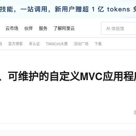
云市场
伙伴
服务
了解阿里云
践
官方博客
考认证
TIANCHI大赛
活动广场
下载
AI 特惠
数据与 API
成为产品伙伴
企业增值服务
最佳实践
价格计算器
AI 场景体
基础软件
产品伙伴合
阿里云认证
市场活动
配置报价
大模型
自助选配和估算价格
新方式
睿译宝，AI翻译排版一步到位
智启 AI 普惠权益
产品生态集成认证中心
企业支持计划
云上春晚
域名与网站
千问官方 MaaS 平台，为开发者和 Agent 而生，新用户赠送 1 亿 + tokens 额度
Qwen Aud
AI Coding
阿里云Maa
2026 阿里云
云服务器 E
为企业打
数据集
Windows
大模型认证
模型
NEW
NEW
、可维护的自定义MVC应用程
交付可用成果
值低价云产品抢先购
上传文档即自动完成翻译和格式还原
至高享 1亿+免费 tokens，加速 Al 应用落地
提供智能易用的域名与建站服务
智能编程，一键
安全可靠、
产品生态伙伴
专家技术服务
云上奥运之旅
弹性计算合作
阿里云中企出
手机三要素
宝塔 Linux
全部认证
价格优势
有专属领域专家
GLM-5.2：长任务时代开源旗舰模型
阿里云 OPC 创新助力计划
千问大模型
即刻拥有 DeepS
AI 电商营销
对象存储 O
大模型
产品生态伙伴工作台
企业增值服务台
云栖战略参考
云存储合作计
云栖大会
身份实名认证
CentOS
训练营
推动算力普惠，释放技术红利
最高返9万
多领域专家智能体,一键组建 AI 虚拟交付团队
快速构建应用程序和网站，即刻迈出上云第一步
至高百万元 Token 补贴，加速一人公司成长
多元化、高性能、安全可靠的大模型服务
真正可用的 1M 上下文,一次完成代码全链路开发
轻松解锁专属 Dee
从图文生成到
云上的中国
数据库合作计
活动全景
短信
Docker
图片和
站式影视创作平台
Hermes Agent，打造自进化智能体
Token Plan 模型订阅计划
数字证书管理服务（原SSL证书）
5 分钟轻松部署
AI 广告创作
无影云电脑
企业成长
NEW
信息公告
看见新力量
云网络合作计
OCR 文字识别
JAVA
证享300元代金券
可视化编排打通从文字构思到成片全链路闭环
全托管，含MySQL、PostgreSQL、SQL Server、MariaDB多引擎
自主进化，持久记忆，越用越聪明
Qwen3.8-Max 首发尝鲜，限时加量 10 倍，夜间低至2折
实现全站HTTPS，呈现可信的WEB访问
图文、视频一
随时随地安
魔搭 Mode
Kimi-K3
HappyHors
NEW
loud
服务实践
官网公告
金融模力时刻
Salesforce O
版
发票查验
全能环境
Claude Code + GStack 打造工程团队
千问办公，限时限量积分加倍
Qoder
低代码高效构
AI 建站
短信服务
型
NEW
作计划
Kimi 最新旗舰模型，长程编程与推理利器
让文字生成流
计划
创新中心
魔搭 ModelSc
健康状态
理服务
让AI从“聊天伙伴”进化为能干活的“数字员工”
安装技能 GStack，拥有专属 AI 工程团队
你的AI工作搭子，覆盖日常办公高频场景
面向真实软件的智能体编程平台
0 代码专业建
客户案例
天气预报查询
操作系统
态合作计划