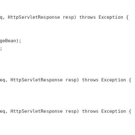
AI 应用
10分钟微调：让0.6B模型媲美235B模
多模态数据信
型
依托云原生高可用架构,实现Dify私有化部署
用1%尺寸在特定领域达到大模型90%以上效果
一个 AI 助手
超强辅助，Bol
即刻拥有 DeepSeek-R1 满血版
在企业官网、通讯软件中为客户提供 AI 客服
多种方案随心选，轻松解锁专属 DeepSeek