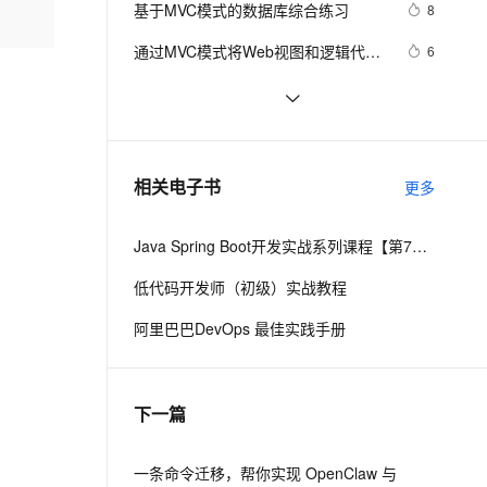
安全
基于MVC模式的数据库综合练习
我要投诉
e-1.1-I2V
Cosyvoice-V3-Flash
8
PolarDB
上云场景组合购
Milvus 弹性伸缩功能新增节
伴
漫剧创作，剧本、分镜、视频高效生成
100%兼容MySQL、PostgreSQL，兼容Oracle，支持集中和分布式
覆盖90%+业务场景，专享组合折扣价
点支持范围
畅自然，细节丰富
高表现力语音合成大模型，语音克隆听感自然
VPN
通过MVC模式将Web视图和逻辑代码
6
分离
ernetes 版 ACK
云聚AI 严选权益
AI 原生数据库服务发布
SSL 证书
asp.net MVC 的处理流程
4
2V
Fun-ASR
，一键激活高效办公新体验
理容器应用的 K8s 服务
精选AI产品，从模型到应用全链提效
Agent 数据网关
文戏情感细腻自然，动作戏激烈拳拳到肉，实现更强表演能力
支持中英文自由切换，具备更强的噪声鲁棒性
堡垒机
ASP.NET MVC+LINQ开发一个图书销
5
AI 用量加速计划
云原生数据库 PolarDB
售站点(9):编辑目录
防火墙
、识别商机，让客服更高效、服务更出色。
构建ASP.NET 
新老同享，达量后返
Agentic Database 发布
1
相关电子书
更多
MVC4+EF5+EasyUI+Unity2.x注入的
主机安全
应用
后台管理系统（26）-权限管理系统-
Java Spring Boot开发实战系列课程【第7讲】：Spring Boot 2.0安全机制与MVC身份验证实战(Java面试题)
分配角色给用户
千问办公
NEW
AI 应用及服务市场
的智能体编程平台
一站式AI生产力平台
低代码开发师（初级）实战教程
AI 应用
伶鹊
阿里巴巴DevOps 最佳实践手册
企业级人与Agent协作平台，接入和调度多个数字员工
智能客服平台，对话机器人、对话分析、智能外呼
大模型
大模型服务平台百炼 - 全妙
自然语言处理
下一篇
应用创作平台
多模态内容创作工具，已接入 DeepSeek
数据标注
机器学习
一条命令迁移，帮你实现 OpenClaw 与