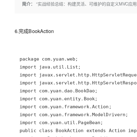
存储
天池大赛
Qwen3.7-Plus
简介：
“实战经验总结：构建灵活、可维护的自定义MVC应用
云解析DNS
解决方案免费试用 新老
电子合同
最高领取价值200元试用
能看、能想、能动手的多模
安全
网络与CDN
AI 算法大赛
畅捷通
大数据开发治理平台 Data
AI 产品 免费试用
网络
安全
云开发大赛
Qwen3-VL-Plus
Tableau 订阅
1亿+ 大模型 tokens 和 
6.完成BookAction
可观测
入门学习赛
中间件
AI空中课堂在线直播课
云防火墙
140+云产品 免费试用
上云与迁云
云原生的云上边界网络安全
产品新客免费试用，最长1
数据库
生态解决方案
大模型服务
企业出海
大模型ACA认证体验
大数据计算
助力企业全员 AI 认知与能
行业生态解决方案
千问AI平台-Token Plan
政企业务
媒体服务
开发者生态解决方案
企业服务与云通信
千问AI平台-模型体验
AI 开发和 AI 应用解决
在线体验全尺寸、多种模态
域名与网站
Happy 系列大模型
终端用户计算
Serverless
开发工具