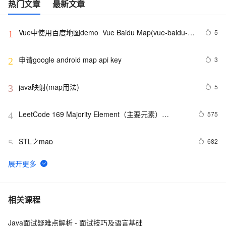
热门文章
最新文章
Vue中使用百度地图demo  Vue Baidu Map(vue-baidu-
5
1
map)设置窗口信息
申请google android map api key
3
2
java映射(map用法)
5
3
LeetCode 169 Majority Element（主要元素）
575
4
（vector、map）
STL之map
682
5
Java中容器学习(一) —— Collection和Map
1
6
Map 3D 2013中的AcMapMap.GroupModified 和
4
7
相关课程
AcMapMap.LayerModified 事件的参数变化
Java面试疑难点解析 - 面试技巧及语言基础
Map遍历方法
557
8