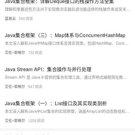
Java集合框架：详解Deque接口的栈操作方法全集
理解和掌握这些方法对于实现像浏览器后退功能这样的栈操作来说至关重要，它们能够帮助开发者编写既高效又稳定的应用程序。此外，在多线程环境中想保证线程安全，可以考虑使用ConcurrentLinkedDeque，它是Deque的线程安全版本，尽管它并未直接实现栈操作的方法，但是Deque的接口方法可以相对应地使用。
蓝易云
542
Java集合框架（三）：Map体系与ConcurrentHashMap
本文深入解析Java中Map接口体系及其实现类，包括HashMap、ConcurrentHashMap等的工作原理与线程安全机制。内容涵盖哈希冲突解决、扩容策略、并发优化，以及不同Map实现的适用场景，助你掌握高并发编程核心技巧。
艾伦~耶格尔
722
Java Stream API：集合操作与并行处理
Stream API 是 Java 8 提供的集合处理工具，通过声明式编程简化数据操作。它支持链式调用、延迟执行和并行处理，能够高效实现过滤、转换、聚合等操作，提升代码可读性和性能。
艾伦~耶格尔
947
Java集合框架（一）：List接口及其实现类剖析
本文深入解析Java中List集合的实现原理，涵盖ArrayList的动态数组机制、LinkedList的链表结构、Vector与Stack的线程安全性及其不推荐使用的原因，对比了不同实现的性能与适用场景，帮助开发者根据实际需求选择合适的List实现。
艾伦~耶格尔
1256