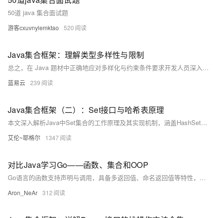
50道 java 集合面试题
游客cxuvnylemktao
520
Java集合框架：理解类型多样性与限制
总之，在 Java 题材中正确地应对多样化与约束条件要求开发人员深入理解面向对象原则、范式编程思想以及JVM工作机理等核心知识点。通过精心设计与周密规划能够有效地利用 Java 高级特征打造出既健壮又灵活易维护系统软件产品。
蓝易云
239
Java集合框架（二）：Set接口与哈希表原理
本文深入解析Java中Set集合的工作原理及其实现机制，涵盖HashSet、LinkedHashSet和TreeSet三大实现类。从Set接口的特性出发，对比List理解去重机制，并详解哈希表原理、hashCode与equals方法的作用。进一步剖析HashSet的底层HashMap实现、LinkedHashSet的双向链表维护顺序特性，以及TreeSet基于红黑树的排序功能。文章还包含性能对比、自定义对象去重、集合运算实战和线程安全方案，帮助读者全面掌握Set的应用与选择策略。
艾伦~耶格尔
1347
对比Java学习Go——函数、集合和OOP
Go语言的函数支持声明与调用，具备多返回值、命名返回值等特性，结合`func`关键字与类型后置语法，使函数定义简洁直观。函数可作为一等公民传递、赋值或作为参数，支持匿名函数与闭包。Go通过组合与接口实现面向对象编程，结构体定义数据，方法定义行为，接口实现多态，体现了Go语言的简洁与高效设计。
Aron_NeAr
312