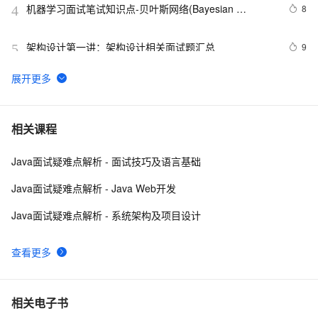
机器学习面试笔试知识点-贝叶斯网络(Bayesian 
8
4
Network) 、马尔科夫(Markov) 和主题模型(T M)1
架构设计第一讲：架构设计相关面试题汇总
9
5
揭秘CSS布局神器：vw/vh、rem、%与px大PK，掌握它
5
6
们，让你的网页设计秒变高大上，面试难题迎刃而解！
Python深度学习面试：CNN、RNN与Transformer详解
11
7
相关课程
Java面试疑难点解析 - 面试技巧及语言基础
10年Java面试总结：Java程序员面试必备的面试技巧
5
8
Java面试疑难点解析 - Java Web开发
Google 历年笔试面试30题
9
9
Java面试疑难点解析 - 系统架构及项目设计
给面试官上一课：HTTPS是先进行TCP三次握手，再进
15
10
查看更多
行TLS四次握手
相关电子书