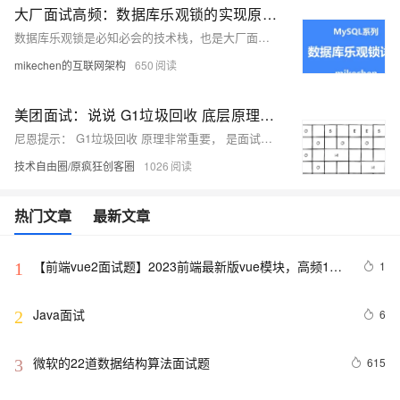
大厂面试高频：数据库乐观锁的实现原理、以及应用场景
数据库乐观锁是必知必会的技术栈，也是大厂面试高频，十分重要，本文解析数据库乐观锁。关注【mikechen的互联网架构】，10年+BAT架构经验分享。
mikechen的互联网架构
650
美团面试：说说 G1垃圾回收 底层原理？说说你 JVM 调优的过程 ?
尼恩提示： G1垃圾回收 原理非常重要， 是面试的重点， 大家一定要好好掌握
技术自由圈/原疯狂创客圈
1026
热门文章
最新文章
【前端vue2面试题】2023前端最新版vue模块，高频17
1
1
问(上)
Java面试
6
2
微软的22道数据结构算法面试题
615
3