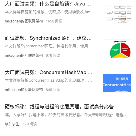
大厂面试高频：什么是自旋锁？Java 实现自旋锁的原理？
本文详解自旋锁的概念、优缺点、使用场景及Java实现。关注【mikechen的互联网架构】，10年+BAT架构经验倾囊相授。
mikechen的互联网架构
1658
面试高频：Synchronized 原理，建议收藏备用 ！
本文详解Synchronized原理，包括其作用、使用方式、底层实现及锁升级机制。关注【mikechen的互联网架构】，10年+BAT架构经验倾囊相授。
mikechen的互联网架构
676
大厂面试高频：ConcurrentHashMap 的实现原理（ 超详细 ）
本文详细解析ConcurrentHashMap的实现原理，大厂高频面试，必知必备。关注【mikechen的互联网架构】，10年+BAT架构经验倾囊相授。
mikechen的互联网架构
649
硬核揭秘：线程与进程的底层原理，面试高分必备！
嘿，大家好！我是小米，29岁的技术爱好者。今天来聊聊线程和进程的区别。进程是操作系统中运行的程序实例，有独立内存空间；线程是进程内的最小执行单元，共享内存。创建进程开销大但更安全，线程轻量高效但易引发数据竞争。面试时可强调：进程是资源分配单位，线程是CPU调度单位。根据不同场景选择合适的并发模型，如高并发用线程池。希望这篇文章能帮你更好地理解并回答面试中的相关问题，祝你早日拿下心仪的offer！
软件求生
579