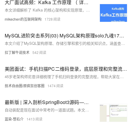
大厂面试高频：Kafka 工作原理 （ 详细图解 ）
本文详细解析了 Kafka 的核心架构和实现原理，消息中间件是亿级互联网架构的基石，大厂面试高频，非常重要，建议收藏。关注【mikechen的互联网架构】，10年+BAT架构经验倾囊相授。
mikechen的互联网架构
1728
MySQL进阶突击系列(03) MySQL架构原理solo九魂17环连问 | 给大厂面试官的一封信
本文介绍了MySQL架构原理、存储引擎和索引的相关知识点，涵盖查询和更新SQL的执行过程、MySQL各组件的作用、存储引擎的类型及特性、索引的建立和使用原则，以及二叉树、平衡二叉树和B树的区别。通过这些内容，帮助读者深入了解MySQL的工作机制，提高数据库管理和优化能力。
拉丁解牛说技术
542
美团面试：手机扫描PC二维码登录，底层原理和完整流程是什么？
45岁老架构师尼恩详细梳理了手机扫码登录的完整流程，帮助大家在面试中脱颖而出。该过程分为三个阶段：待扫描阶段、已扫描待确认阶段和已确认阶段。更多技术圣经系列PDF及详细内容，请关注【技术自由圈】获取。
技术自由圈/原疯狂创客圈
1474
最新版 | 深入剖析SpringBoot3源码——分析自动装配原理（面试常考）
自动装配是现在面试中常考的一道面试题。本文基于最新的 SpringBoot 3.3.3 版本的源码来分析自动装配的原理，并在文未说明了SpringBoot2和SpringBoot3的自动装配源码中区别，以及面试回答的拿分核心话术。
蓝染-惣右介
1413