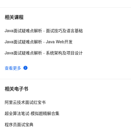
6
C#合并两个List并删除重复项
8
7
相关课程
Java面试疑难点解析 - 面试技巧及语言基础
【Java基础】探索List和Map循环遍历删除问题
2
8
Java面试疑难点解析 - Java Web开发
Java码农必须掌握的循环删除List元素的正确方法！
4
9
Java面试疑难点解析 - 系统架构及项目设计
Redis List 底层三种数据结构原理剖析
8
10
查看更多
相关电子书
阿里云技术面试红宝书
超全算法笔试-模拟题精解合集
程序员面试宝典