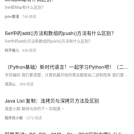
Set和Map有什么区别？
john散漫
746
Set中的add()方法和数组的push()方法有什么区别？
Set中的add()方法和数组的push()方法有什么区别？
码字猴儿
636
（Python基础）新时代语言！一起学习Python吧！（二）：字符编码由来；Python字符串、字符串格式化；list集合和tuple元组区别
字符编码 我们要清楚，计算机最开始的表达都是由二进制而来 我们要想通过二进制来表示我们熟知的字符看看以下的变化 例如： 1 的二进制编码为 0000 0001 我们通过A这个字符，让其在计算机内部存储（现如今，A 字符在地址通常表示为65） 现在拿A举例： 在计算机内部 A字符，它本身表示为 65这个数，在计算机底层会转为二进制码 也意味着A字符在底层表示为 1000001 通过这样的字符表示进行转换，逐步发展为拥有127个字符的编码存储到计算机中，这个编码表也被称为ASCII编码。 但随时代变迁，ASCII编码逐渐暴露短板，全球有上百种语言，光是ASCII编码并不能够满足需求
凉凉心.
389
Java List 复制：浅拷贝与深拷贝方法及区别
我是小假 期待与你的下一次相遇 ~
程序员小假
1272