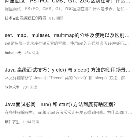
阿里面试：PS+PO、CMS、G1、ZGC区别在哪？什么是卡表、记忆集、联合表？问懵了，尼恩来一个 图解+秒懂+史上最全的答案
阿里面试：PS+PO、CMS、G1、ZGC区别在哪？什么是卡表、记忆集、联合表？问懵了，尼恩来一个 图解+秒懂+史上最全的答案
技术自由圈/原疯狂创客圈
816
set、map、multiset、multimap的介绍及使用以及区别，注意事项
set是按照一定次序存储元素的容器，使用set的迭代器遍历set中的元素，可以得到有序序列。set当中存储元素的value都是唯一的，不可以重复，因此可以使用set进行去重。set默认是升序的，但是其内部默认不是按照大于比较，而是按照小于比较。set中的元素不能被修改，因为set在底层是用二叉搜索树来实现的，若是对二叉搜索树当中某个结点的值进行了修改，那么这棵树将不再是二叉搜索树。
hahaha无
464
Java 高级面试技巧：yield() 与 sleep() 方法的使用场景和区别
本文详细解析了 Java 中 `Thread` 类的 `yield()` 和 `sleep()` 方法，解释了它们的作用、区别及为什么是静态方法。`yield()` 让当前线程释放 CPU 时间片，给其他同等优先级线程运行机会，但不保证暂停；`sleep()` 则让线程进入休眠状态，指定时间后继续执行。两者都是静态方法，因为它们影响线程调度机制而非单一线程行为。这些知识点在面试中常被提及，掌握它们有助于更好地应对多线程编程问题。
软件求生
701
Java面试必问！run() 和 start() 方法到底有啥区别？
在多线程编程中，run和 start方法常常让开发者感到困惑。为什么调用 start 才能启动线程，而直接调用 run只是普通方法调用？这篇文章将通过一个简单的例子，详细解析这两者的区别，帮助你在面试中脱颖而出，理解多线程背后的机制和原理。
软件求生
1104