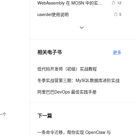
安全
WebAssembly 在 MOSN 中的实践 - 
我要投诉
e-1.1-I2V
Cosyvoice-V3-Flash
12
PolarDB
上云场景组合购
Milvus 弹性伸缩功能新增节
伴
基础框架篇
漫剧创作，剧本、分镜、视频高效生成
100%兼容MySQL、PostgreSQL，兼容Oracle，支持集中和分布式
覆盖90%+业务场景，专享组合折扣价
点支持范围
畅自然，细节丰富
高表现力语音合成大模型，语音克隆听感自然
VPN
userdel使用说明
5
ernetes 版 ACK
云聚AI 严选权益
AI 原生数据库服务发布
SSL 证书
自己看系统的“系统还原”
14
2V
Fun-ASR
，一键激活高效办公新体验
理容器应用的 K8s 服务
精选AI产品，从模型到应用全链提效
Agent 数据网关
文戏情感细腻自然，动作戏激烈拳拳到肉，实现更强表演能力
支持中英文自由切换，具备更强的噪声鲁棒性
堡垒机
AngularJS 五大特性，加快 Web 应
10
AI 用量加速计划
云原生数据库 PolarDB
用开发
防火墙
、识别商机，让客服更高效、服务更出色。
WPF游戏开发——小鸡快跑
新老同享，达量后返
Agentic Database 发布
5
相关电子书
更多
主机安全
应用
低代码开发师（初级）实战教程
千问办公
NEW
AI 应用及服务市场
的智能体编程平台
一站式AI生产力平台
冬季实战营第三期：MySQL数据库进阶实战
AI 应用
伶鹊
阿里巴巴DevOps 最佳实践手册
企业级人与Agent协作平台，接入和调度多个数字员工
智能客服平台，对话机器人、对话分析、智能外呼
大模型
大模型服务平台百炼 - 全妙
自然语言处理
成一个
下一篇
应用创作平台
多模态内容创作工具，已接入 DeepSeek
数据标注
机器学习
一条命令迁移，帮你实现 OpenClaw 与