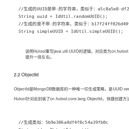
大模型解决方案
迁移与运维管理
快速部署 Dify，高效搭建 
专有云
String simpleUUID = IdUtil.simpleUUID();
10 分钟在聊天系统中增加
说明Hutool重写java.util.UUID的逻辑，对应类为cn.h
提升一倍左右。
2.2 ObjectId
ObjectId是MongoDB数据库的一种唯一ID生成策略，是UUID
Hutool针对此封装了cn.hutool.core.lang.ObjectId，快捷创建