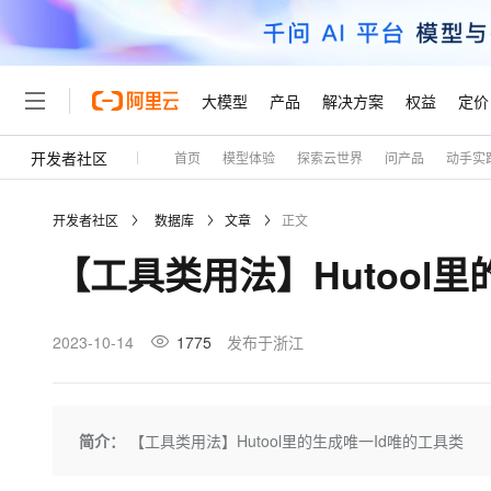
大模型
产品
解决方案
权益
定价
开发者社区
首页
模型体验
探索云世界
问产品
动手实
大模型
产品
解决方案
权益
定价
云市场
伙伴
服务
了解阿里云
精选产品
精选解决方案
普惠上云
产品定价
精选商城
成为销售伙伴
售前咨询
为什么选择阿里云
千问AI平台
开发者社区
数据库
文章
正文
了解云产品的定价详情
大模型服务平台百炼
睿译宝，AI翻译排版一
普惠上云 官方力荐
分销伙伴
在线服务
网站建设
什么是云计算
大
【工具类用法】Hutool
大模型服务与应用平台
上传文档即自动完成翻译和
云服务器38元/年起，超
咨询伙伴
多端小程序
技术领先
云上成本管理
售后服务
轻量应用服务器
GLM-5.2：长任务时代
官方推荐返现计划
大模型
精选产品
精选解决方案
Salesforce 国际版订阅
稳定可靠
管理和优化成本
推荐新用户得奖励，单订单
销售伙伴合作计划
2023-10-14
1775
发布于浙江
自助服务
友盟天域
安全合规
人工智能与机器学习
AI
文本生成
云数据库 RDS
Hermes Agent，打造
云工开物
无影生态合作计划
在线服务
观测云
分析师报告
自主进化，持久记忆，越用
高校专属算力普惠，学生认
计算
互联网应用开发
Qwen3.8-Max
HOT
Salesforce On Alibaba C
工单服务
Tuya 物联网平台阿里云
研究报告与白皮书
人工智能平台 PAI
快速拥有专属 OpenClaw
简介：
【工具类用法】Hutool里的生成唯一Id唯的工具类
大模
Consulting Partner 合
大数据
容器
智能体时代全能旗舰模型
免费试用
短信专区
一站式AI开发、训练和推
蓝凌 OA
AI 大模型销售与服务生
现代化应用