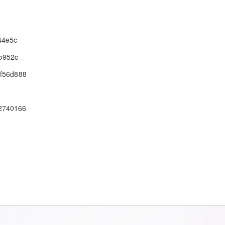
44e5c
b952c
af56d888
e2740166