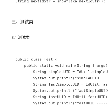
String nextIdStr = snowflake.nextIdStr();
三、测试类
3.1 测试类