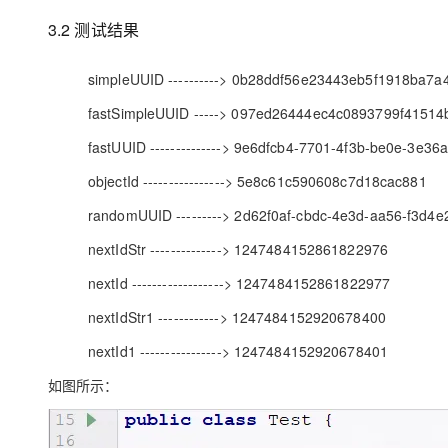
3.2 测试结果
simpleUUID ----------> 0b28ddf56e23443eb5f1918ba7a
fastSimpleUUID -----> 097ed26444ec4c0893799f41514
fastUUID --------------> 9e6dfcb4-7701-4f3b-be0e-3e36
objectId ----------------> 5e8c61c590608c7d18cac881
randomUUID ---------> 2d62f0af-cbdc-4e3d-aa56-f3d4
nextIdStr --------------> 1247484152861822976
nextId ------------------> 1247484152861822977
nextIdStr1 ------------> 1247484152920678400
nextId1 ----------------> 1247484152920678401
如图所示：