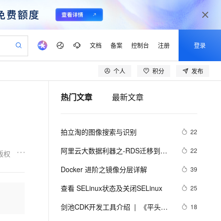
文档
备案
控制台
注册
登录
个人
积分
发布
验
作计划
器
AI 活动
专业服务
服务伙伴合作计划
开发者社区
加入我们
产品动态
服务平台百炼
阿里云 OPC 创新助力计划
热门文章
最新文章
一站式生成采购清单，支持单品或批量购买
可编辑精美 PPT 文稿
S产品伙伴计划（繁花）
峰会
CS
造的大模型服务与应用开发平台
Agency Agents：拥有专属领域专家
AI 生产力先锋
Al MaaS 服务伙伴赋能合作
域名
博文
Careers
至高可申请百万元
Qwen3.8-Max 模型上线
 轻松生成专业的 PPT
开启高性价比 AI 编程新体验
弹性可伸缩的云计算服务
先锋实践拓展 AI 生产力的边界
多领域专家智能体,一键组建 AI 虚拟交付团队
Token 补贴，五大权
计划
海大会
伙伴信用分合作计划
商标
问答
社会招聘
拍立淘的图像搜索与识别
22
益加速 OPC 成功
帕鲁游戏服务器
SS
HappyHorse 打造一站式影视创作平台
飞天发布时刻
HOT
Open Search 向量检索版支
划
备案
电子书
校园招聘
联机服务器，轻松开启游戏
视频创作，一键激活电商全链路生产力
稳定、安全、高性价比、高性能的云存储服务
所见，即是所愿
持视频检索 Pipeline 功能
可视化编排打通从文字构思到成片全链路闭环
更多支持
阿里云大数据利器之-RDS迁移到
22
版权
划
公司注册
镜像站
视频生成
语音识别与合成
Maxcompute实现动态分区
 智能体与工作流应用
漫剧工坊：一站式动画创作平台
AI 实训营
应用身份服务 (IDaaS)
Docker 进阶之镜像分层详解
39
合作伙伴培训与认证
划
上云迁移
站生成，高效打造优质广告素材
全接入的云上超级电脑
通过阿里云百炼高效搭建AI应用,助力高效开发
快速生产连贯的高质量长漫剧
从基础到进阶，Agent 创客手把手教你
OpenClaw 管理能力上线
lScope
我要反馈
e-1.1-T2V
Qwen3-TTS-Flash
查看 SELinux状态及关闭SELinux
25
查询合作伙伴
n Alibaba Cloud ISV 合作
代维服务
建企业门户网站
10 分钟搭建微信、支付宝小程序
MaxCompute MaxFrame 提
畅细腻的高质量视频
离线语音合成大模型，多语言方言自适应，低延迟高稳定
创新加速
剑池CDK开发工具介绍  |  《平头哥
ope
登录合作伙伴管理后台
18
我要建议
站，无忧落地极速上线
以可视化方式快速构建移动和 PC 门户网站
国内短信简单易用，安全可靠，秒级触达，全球覆盖200+国家和地区。
高效部署网站，快速应用到小程序
供自动弹性内存功能
剑池CDK快速上手指南》第一章