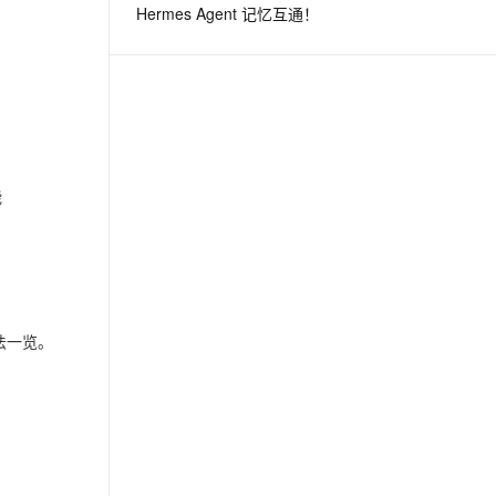
Hermes Agent 记忆互通！
息提取
与 AI 智能体进行实时音视频通话
从文本、图片、视频中提取结构化的属性信息
构建支持视频理解的 AI 音视频实时通话应用
t.diy 一步搞定创意建站
构建大模型应用的安全防护体系
通过自然语言交互简化开发流程,全栈开发支持
通过阿里云安全产品对 AI 应用进行安全防护
能
方法一览。