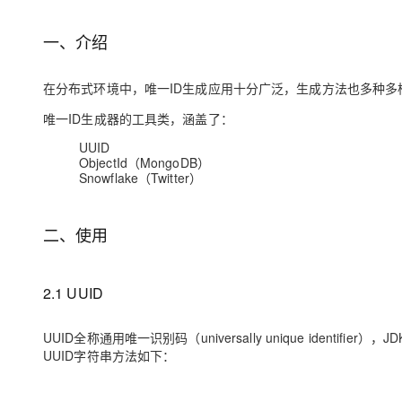
存储
天池大赛
Qwen3.7-Plus
云解析DNS
解决方案免费试用 新老
电子合同
最高领取价值200元试用
能看、能想、能动手的多模
安全
网络与CDN
一、介绍
AI 算法大赛
畅捷通
大数据开发治理平台 Data
AI 产品 免费试用
网络
安全
云开发大赛
Qwen3-VL-Plus
Tableau 订阅
在分布式环境中，唯一ID生成应用十分广泛，生成方法也多种多样
1亿+ 大模型 tokens 和 
可观测
入门学习赛
中间件
AI空中课堂在线直播课
唯一ID生成器的工具类，涵盖了：
云防火墙
140+云产品 免费试用
上云与迁云
云原生的云上边界网络安全
产品新客免费试用，最长1
数据库
UUID
ObjectId（MongoDB）
生态解决方案
大模型服务
企业出海
Snowflake（Twitter）
大模型ACA认证体验
大数据计算
助力企业全员 AI 认知与能
行业生态解决方案
千问AI平台-Token Plan
政企业务
媒体服务
二、使用
开发者生态解决方案
企业服务与云通信
千问AI平台-模型体验
AI 开发和 AI 应用解决
在线体验全尺寸、多种模态
2.1 UUID
域名与网站
Happy 系列大模型
终端用户计算
UUID全称通用唯一识别码（universally unique identifier），
UUID字符串方法如下：
Serverless
开发工具