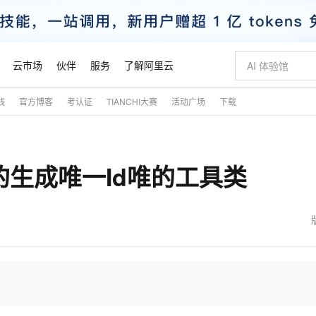
云市场
伙伴
服务
了解阿里云
践
官方博客
考认证
TIANCHI大赛
活动广场
下载
AI 特惠
数据与 API
成为产品伙伴
企业增值服务
最佳实践
价格计算器
AI 场景体
基础软件
产品伙伴合
阿里云认证
市场活动
配置报价
大模型
自助选配和估算价格
步到位
智启 AI 普惠权益
产品生态集成认证中心
企业支持计划
云上春晚
域名与网站
Qwen Audio：打造专属 AI 语音助手
千问官方 MaaS 平台，为开发者和 Agent 而生，新用户赠送 1 亿 + tokens 额度
一句话生成原生
AI Coding
阿里云Maa
2026 阿里云
云服务器 E
为企业打
数据集
Windows
大模型认证
模型
NEW
NEW
里的生成唯一Id唯的工具类
格式还原
值低价云产品抢先购
至高享 1亿+免费 tokens，加速 Al 应用落地
提供智能易用的域名与建站服务
Qwen-Audio-3.0-Realtime 端到端实时语音角色扮演
输入一句话想法,
智能编程，一键
安全可靠、
产品生态伙伴
专家技术服务
云上奥运之旅
弹性计算合作
阿里云中企出
手机三要素
宝塔 Linux
全部认证
价格优势
开源旗舰模型
即刻拥有 DeepSeek-V4-Pro
阿里云 OPC 创新助力计划
千问大模型
一键部署幻兽
AI 电商营销
对象存储 O
大模型
产品生态伙伴工作台
企业增值服务台
云栖战略参考
云存储合作计
云栖大会
身份实名认证
CentOS
训练营
推动算力普惠，释放技术红利
最高返9万
真正可用的 1M 上下文,一次完成代码全链路开发
快速构建应用程序和网站，即刻迈出上云第一步
轻松解锁专属 DeepSeek-V4-Pro
至高百万元 Token 补贴，加速一人公司成长
多元化、高性能、安全可靠的大模型服务
一键购买专属
从图文生成到
云上的中国
数据库合作计
活动全景
短信
Docker
图片和
自进化智能体
5 分钟轻松部署专属 QwenPaw
Token Plan 模型订阅计划
数字证书管理服务（原SSL证书）
高效搭建 AI
AI 广告创作
无影云电脑
企业成长
NEW
HOT
信息公告
看见新力量
云网络合作计
OCR 文字识别
JAVA
越聪明
证享300元代金券
全托管，含MySQL、PostgreSQL、SQL Server、MariaDB多引擎
Qwen3.8-Max 首发尝鲜，限时加量 10 倍，夜间低至2折
实现全站HTTPS，呈现可信的WEB访问
从聊天伙伴进化为能主动干活的本地数字员工
图文、视频一
随时随地安
魔搭 Mode
Kimi-K3
HappyHors
NEW
loud
服务实践
官网公告
金融模力时刻
Salesforce O
版
发票查验
全能环境
Claude Code + GStack 打造工程团队
千问办公，限时限量积分加倍
Qoder
低代码高效构
AI 建站
短信服务
型
NEW
作计划
Kimi 最新旗舰模型，长程编程与推理利器
让文字生成流
计划
创新中心
魔搭 ModelSc
健康状态
理服务
让AI从“聊天伙伴”进化为能干活的“数字员工”
安装技能 GStack，拥有专属 AI 工程团队
你的AI工作搭子，覆盖日常办公高频场景
面向真实软件的智能体编程平台
0 代码专业建
客户案例
天气预报查询
操作系统
态合作计划