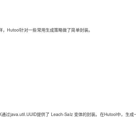
Deepseek-v4-pro
HappyHors
同享
万小智 AI 建站低至 15元/月
Qoder CN
AI 短剧/漫剧
云原生数据库 
快递物流查询
WordPress
成为服务伙
高校合作
点，立即开启云上创新
覆盖公网/内网、递归/权威、移动APP等全场景解析服务
送.CN域名，送备案服务码
基于千问大模型等，支持代码智能生成、研发智能问答
AI助力短剧
态智能体模型
旗舰 MoE 大模型，百万上下文与顶尖推理能力
图生视频，流
Ubuntu
服务生态伙伴
云工开物
企业应用
Works
Night Plan 支持 Qwen 3.8-Max
云原生大数据计算服务 MaxCompute
AI 办公
容器服务 Kub
NEW
GLM-5.2
Wan2.7-T
Red Hat
，Hutool针对一些常用生成策略做了简单封装。
30+ 款产品免费体验
Data Agent 驱动的一站式 Data+AI 开发治理平台
夜间 5 折，Qwen/Meoo/TokenPlan 客户专享
面向分析的企业级SaaS模式云数据仓库
AI智能应用
提供一站式管
科研合作
视觉 Coding、空间感知、多模态思考等全面升级
1M上下文，专为长程任务能力而生
ERP
堂（旗舰版）
SUSE
智能客服
CRM
防护产品
2个月
自动承接线索
建站小程序
OA 办公系统
AI 应用构建
大模型原生
力提升
财税管理
模板建站
Qoder
大模型服务平台百炼-应用模版
HOT
NEW
面向真实软件
个人版上线、团队版降价；千问3.8-Max首发发尝鲜
丰富多元化的应用模版和解决方案
400电话
定制建站
万有无界
大模型服务平台百炼-智能体
方案
广告营销
模板小程序
的模型效果
灵活可视化地构建企业级 Agent
定制小程序
秒悟
人工智能平台 PAI
APP 开发
JDK通过java.util.UUID提供了 Leach-Salz 变体的封装。在Hutool中，生
云端极速 AI 
新一代 AI 视频生成模型，深度适配广告营销等场景
AI Native 的算法工程平台，一站式完成建模、训练、推理服务部署
建站系统