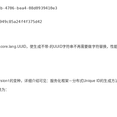
AI 应用
10分钟微调：让0.6B模型媲美235B模
多模态数据信
型
依托云原生高可用架构,实现Dify私有化部署
用1%尺寸在特定领域达到大模型90%以上效果
一个 AI 助手
超强辅助，Bol
即刻拥有 DeepSeek-R1 满血版
在企业官网、通讯软件中为客户提供 AI 客服
多种方案随心选，轻松解锁专属 DeepSeek
utool.core.lang.UUID，使生成不带-的UUID字符串不再需要做字符替换，性
 version1的变种，详细介绍可见：服务化框架－分布式Unique ID的生成
方法为：