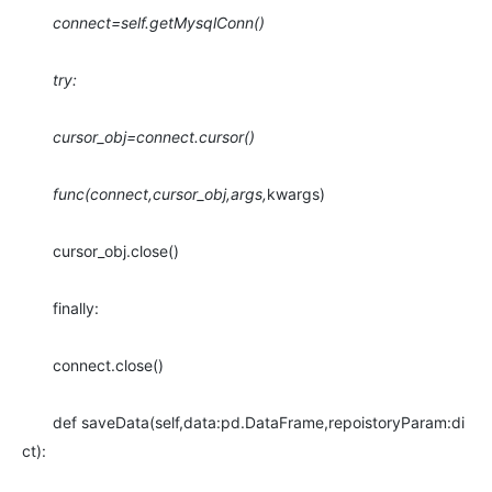
connect=self.getMysqlConn()
try:
cursor_obj=connect.cursor()
func(connect,cursor_obj,args,
kwargs)
cursor_obj.close()
finally:
connect.close()
def saveData(self,data:pd.DataFrame,repoistoryParam:di
ct):