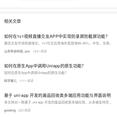
相关文章
如何在1v1视频直播交友APP中实现防录屏防截屏功能？
婚恋交友市场快速增长，1v1社交应用海外投放增86.49%，中东、东南亚及北美需求旺盛。用户偏好私密高效交流，国内“云相亲”兴起。开发需合规备案、实名认证，并防范诈骗。本文详解原生APP防录屏技术：Android通过MediaProjection检测，iOS监听UIScreen状态，结合动态水印、远程销毁等增强防护，平衡体验与安全。
山东布谷科技_sun
1241
如何在原生App中调用Uniapp的原生功能？
如何在原生App中调用Uniapp的原生功能？
码字猴儿
1111
基于 uni-app 开发的废品回收类多端应用功能与界面说明
本文将对一款基于 uni-app 开发的废品回收类多端应用，从多端支持范围、核心功能模块及部分界面展示进行客观说明，相关资源信息也将一并呈现。
gooking
323