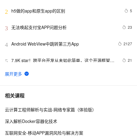
h5做的app和原生app的区别
5
2
无法唤起支付宝APP问题分析
23
3
Android WebView中跳转第三方App
2127
4
7.9K star！跨平台开发从未如此简单，这个开源框架让
21
5
APP开发效率飙升！
积分商城App积分商城小程序开发
5
6
《101 Windows Phone 7 Apps》读书笔记-BABY 
3
7
相关课程
MILESTONES
云计算工程师解析与实战-网络专家篇（体验版）
基于java考研线上自习室 App 的设计与实现附完整代码
3
8
深入解析Docker容器化技术
而桌面app向来是web前端开发开发人员下意识的避开方
2
9
互联网安全-移动APP漏洞风险与解决方案