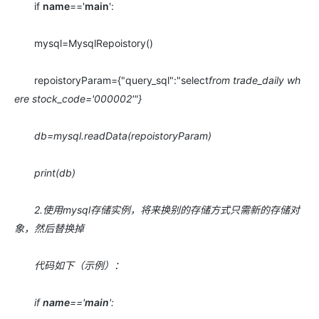
if
name
=='
main
':
mysql=MysqlRepoistory()
repoistoryParam={"query_sql":"select
from trade_daily wh
ere stock_code='000002'"}
db=mysql.readData(repoistoryParam)
print(db)
2.使用mysql存储实例，将来换别的存储方式只需新的存储对
象，然后替换掉
代码如下（示例）：
if
name
=='
main
':