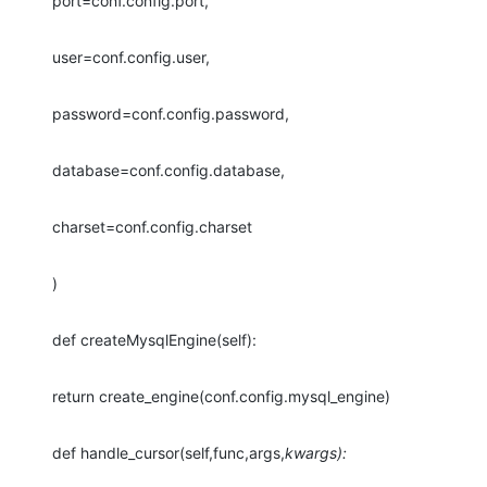
port=conf.config.port,
user=conf.config.user,
password=conf.config.password,
database=conf.config.database,
charset=conf.config.charset
)
def createMysqlEngine(self):
return create_engine(conf.config.mysql_engine)
def handle_cursor(self,func,args,
kwargs):