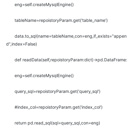
eng=self.createMysqlEngine()
tableName=repoistoryParam.get('table_name')
data.to_sql(name=tableName,con=eng,if_exists="appen
d",index=False)
def readData(self,repoistoryParam:dict)->pd.DataFrame:
eng=self.createMysqlEngine()
query_sql=repoistoryParam.get('query_sql')
#index_col=repoistoryParam.get('index_col')
return pd.read_sql(sql=query_sql,con=eng)