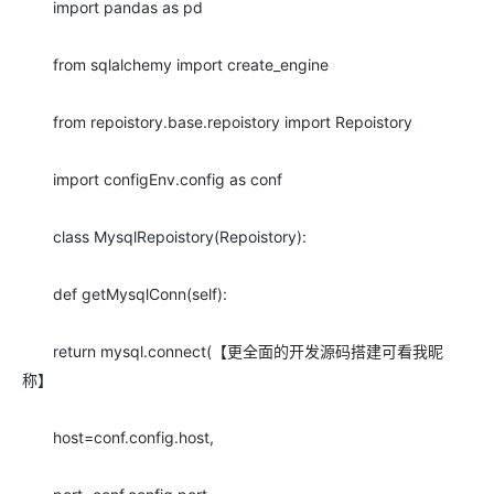
import pandas as pd
from sqlalchemy import create_engine
from repoistory.base.repoistory import Repoistory
import configEnv.config as conf
class MysqlRepoistory(Repoistory):
def getMysqlConn(self):
return mysql.connect(【更全面的开发源码搭建可看我昵
称】
host=conf.config.host,