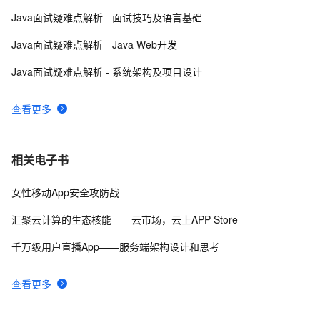
《101 Windows Phone 7 Apps》读书笔记-
3
10
Java面试疑难点解析 - 面试技巧及语言基础
PASSWORDS & SECRETS
Java面试疑难点解析 - Java Web开发
Java面试疑难点解析 - 系统架构及项目设计
查看更多
相关电子书
女性移动App安全攻防战
汇聚云计算的生态核能——云市场，云上APP Store
千万级用户直播App——服务端架构设计和思考
查看更多