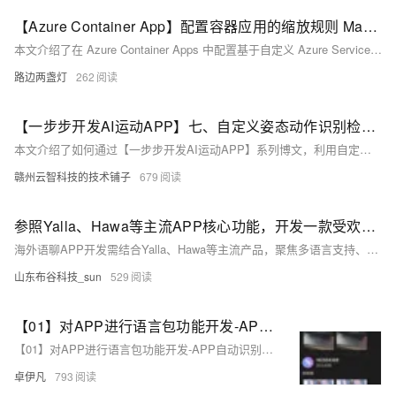
【Azure Container App】配置容器应用的缩放规则 Managed Identity 连接中国区 Azure Service Bus 问题
本文介绍了在 Azure Container Apps 中配置基于自定义 Azure Service Bus 的自动缩放规则时，因未指定云环境导致的域名解析错误问题。解决方案是在扩展规则中添加 `cloud=AzureChinaCloud` 参数，以适配中国区 Azure 环境。内容涵盖问题描述、原因分析、解决方法及配置示例，适用于使用 KEDA 实现事件驱动自动缩放的场景。
路边两盏灯
262
【一步步开发AI运动APP】七、自定义姿态动作识别检测——之规则配置检测
本文介绍了如何通过【一步步开发AI运动APP】系列博文，利用自定义姿态识别检测技术开发高性能的AI运动应用。核心内容包括：1) 自定义姿态识别检测，满足人像入镜、动作开始/停止等需求；2) Pose-Calc引擎详解，支持角度匹配、逻辑运算等多种人体分析规则；3) 姿态检测规则编写与执行方法；4) 完整示例展示左右手平举姿态检测。通过这些技术，开发者可轻松实现定制化运动分析功能。
赣州云智科技的技术铺子
679
参照Yalla、Hawa等主流APP核心功能，开发一款受欢迎的海外语聊需要从哪些方面入手
海外语聊APP开发需结合Yalla、Hawa等主流产品，聚焦多语言支持、实时音视频、社交互动与安全合规。兼顾技术架构、本地化运营与法律风险，避免劣质成品代码，平衡创新与成本，打造差异化出海产品。（239字）
山东布谷科技_sun
529
【01】对APP进行语言包功能开发-APP自动识别地区ip后分配对应的语言功能复杂吗？-成熟app项目语言包功能定制开发-前端以uniapp-基于vue.js后端以laravel基于php为例项目实战-优雅草卓伊凡
【01】对APP进行语言包功能开发-APP自动识别地区ip后分配对应的语言功能复杂吗？-成熟app项目语言包功能定制开发-前端以uniapp-基于vue.js后端以laravel基于php为例项目实战-优雅草卓伊凡
卓伊凡
793