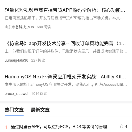
轻量化短视频电商直播带货APP源码全解析：核心功能与设计流程​
在电商直播热潮下，开发专属直播带货APP成为抢占市场关键。本文详解原生开发轻量化APP的核心功能与全流程设计，涵盖用户登录、商品浏览、直播互动、购物车、订单及售后功能，并介绍安卓端Java、苹果端Object-C、后台PHP的技术实现，助力打造高效优质的直播电商平台。
山东布谷科技_sun
680
《仿盒马》app开发技术分享-- 回收订单页功能完善（45）
上一节我们实现了订单的待取件、已取消状态展示，并且成功实现了修改订单状态后的列表刷新，实现了云端数据的修改，这一节我们来实现订单页剩下的两个板块的业务逻辑，分别是运输中、已完成状态下的列表展示以及订单状态的修改
uuraaig4ala36
227
HarmonyOS Next～鸿蒙应用框架开发实战：Ability Kit与Accessibility Kit深度解析
本书深入解析HarmonyOS应用框架开发，聚焦Ability Kit与Accessibility Kit两大核心组件。Ability Kit通过FA/PA双引擎架构实现跨设备协同，支持分布式能力开发；Accessibility Kit提供无障碍服务构建方案，优化用户体验。内容涵盖设计理念、实践案例、调试优化及未来演进方向，助力开发者打造高效、包容的分布式应用，体现HarmonyOS生态价值。
bruce_xiaowei
1016
热门文章
最新文章
通过阿里云APP，可以进行ECS，RDS 等实例的管理
4
1