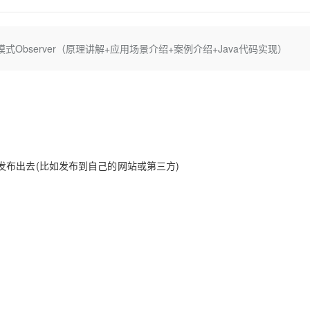
Deepseek-v4-pro
HappyHors
同享
万小智 AI 建站低至 15元/月
Qoder CN
AI 短剧/漫剧
云原生数据库 
快递物流查询
WordPress
成为服务伙
高校合作
点，立即开启云上创新
覆盖公网/内网、递归/权威、移动APP等全场景解析服务
送.CN域名，送备案服务码
基于千问大模型等，支持代码智能生成、研发智能问答
AI助力短剧
态智能体模型
旗舰 MoE 大模型，百万上下文与顶尖推理能力
图生视频，流
Ubuntu
服务生态伙伴
bserver（原理讲解+应用场景介绍+案例介绍+Java代码实现）
云工开物
企业应用
Works
Night Plan 支持 Qwen 3.8-Max
云原生大数据计算服务 MaxCompute
AI 办公
容器服务 Kub
NEW
GLM-5.2
Wan2.7-T
Red Hat
30+ 款产品免费体验
Data Agent 驱动的一站式 Data+AI 开发治理平台
夜间 5 折，Qwen/Meoo/TokenPlan 客户专享
面向分析的企业级SaaS模式云数据仓库
AI智能应用
提供一站式管
科研合作
视觉 Coding、空间感知、多模态思考等全面升级
1M上下文，专为长程任务能力而生
ERP
堂（旗舰版）
SUSE
智能客服
CRM
防护产品
2个月
自动承接线索
建站小程序
OA 办公系统
AI 应用构建
大模型原生
力提升
财税管理
模板建站
Qoder
大模型服务平台百炼-应用模版
HOT
NEW
布出去(比如发布到自己的网站或第三方)
面向真实软件
个人版上线、团队版降价；千问3.8-Max首发发尝鲜
丰富多元化的应用模版和解决方案
400电话
定制建站
万有无界
大模型服务平台百炼-智能体
方案
广告营销
模板小程序
的模型效果
灵活可视化地构建企业级 Agent
定制小程序
秒悟
人工智能平台 PAI
APP 开发
云端极速 AI 
新一代 AI 视频生成模型，深度适配广告营销等场景
AI Native 的算法工程平台，一站式完成建模、训练、推理服务部署
建站系统