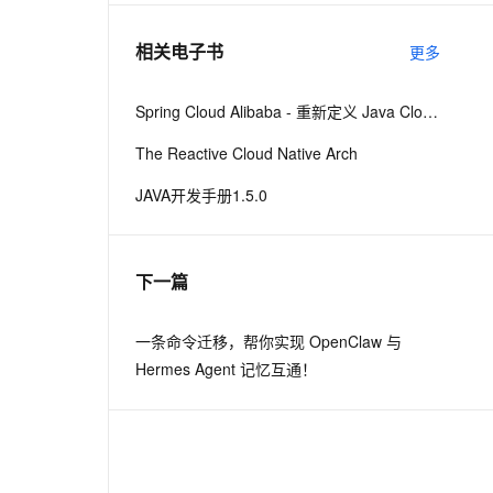
相关电子书
更多
息提取
与 AI 智能体进行实时音视频通话
从文本、图片、视频中提取结构化的属性信息
构建支持视频理解的 AI 音视频实时通话应用
Spring Cloud Alibaba - 重新定义 Java Cloud-Native
t.diy 一步搞定创意建站
构建大模型应用的安全防护体系
The Reactive Cloud Native Arch
通过自然语言交互简化开发流程,全栈开发支持
通过阿里云安全产品对 AI 应用进行安全防护
JAVA开发手册1.5.0
下一篇
一条命令迁移，帮你实现 OpenClaw 与
Hermes Agent 记忆互通！