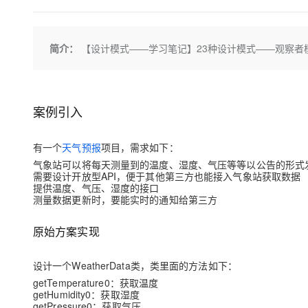
存储
天池大赛
Qwen3.7-Plus
云解析DNS
解决方案免费试用 新老
电子合同
最高领取价值200元试用
能看、能想、能动手的多模
安全
网络与CDN
AI 算法大赛
畅捷通
简介：
【设计模式——学习笔记】23种设计模式——观察者模式O
大数据开发治理平台 Data
AI 产品 免费试用
网络
安全
云开发大赛
Qwen3-VL-Plus
Tableau 订阅
1亿+ 大模型 tokens 和 
可观测
入门学习赛
中间件
AI空中课堂在线直播课
云防火墙
140+云产品 免费试用
上云与迁云
案例引入
云原生的云上边界网络安全
产品新客免费试用，最长1
数据库
生态解决方案
大模型服务
企业出海
大模型ACA认证体验
大数据计算
有一个
天气预报
项目，需求如下：
助力企业全员 AI 认知与能
行业生态解决方案
千问AI平台-Token Plan
气象站可以将每天测量到的温度、湿度、气压等等以公告的形式发
政企业务
媒体服务
需要设计开放型API，便于其他第三方也能接入气象站获取数据
开发者生态解决方案
提供温度、气压、湿度的接口
企业服务与云通信
测量数据更新时，要能实时的通知给第三方
千问AI平台-模型体验
AI 开发和 AI 应用解决
在线体验全尺寸、多种模态
域名与网站
原始方案实现
Happy 系列大模型
终端用户计算
设计一个WeatherData类，类里面的方法如下：
Serverless
getTemperature0：获取温度
getHumidity0：获取湿度
getPressure0：获取气压
开发工具