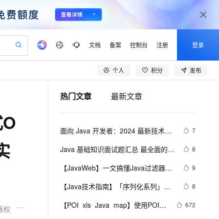
文档
备案
控制台
注册
登录
个人
积分
发布
验
作计划
器
AI 活动
专业服务
服务伙伴合作计划
开发者社区
加入我们
产品动态
服务平台百炼
阿里云 OPC 创新助力计划
热门文章
最新文章
一站式生成采购清单，支持单品或批量购买
io：打造专属 AI 语音助手
S产品伙伴计划（繁花）
峰会
CS
造的大模型服务与应用开发平台
一句话生成原生可编辑精美 PPT 文稿
AI 生产力先锋
Al MaaS 服务伙伴赋能合作
域名
博文
Careers
至高可申请百万元
Qwen3.8-Max 模型上线
O
开启高性价比 AI 编程新体验
弹性可伸缩的云计算服务
Qwen-Audio-3.0-Realtime 端到端实时语音角色扮演
输入一句话想法, 轻松生成专业的 PPT
先锋实践拓展 AI 生产力的边界
Token 补贴，五大权
计划
海大会
伙伴信用分合作计划
商标
问答
社会招聘
面向 Java 开发者：2024 最新技术栈
7
益加速 OPC 成功
eek-V4-Pro
SS
一键部署幻兽帕鲁游戏服务器
飞天发布时刻
HOT
Open Search 向量检索版支
划
备案
电子书
校园招聘
下 Java 与 AI/ML 融合的实操详尽指
实
pSeek-V4-Pro
视频创作，一键激活电商全链路生产力
稳定、安全、高性价比、高性能的云存储服务
一键购买专属联机服务器，轻松开启游戏
所见，即是所愿
持视频检索 Pipeline 功能
更多支持
Java 基础知识面试题汇总 最全面的 
8
南
划
公司注册
镜像站
视频生成
语音识别与合成
Java 基础面试题整理
专属 QwenPaw
漫剧工坊：一站式动画创作平台
AI 实训营
HOT
应用身份服务 (IDaaS)
【JavaWeb】一文搞懂Java过滤器与
9
合作伙伴培训与认证
划
上云迁移
站生成，高效打造优质广告素材
全接入的云上超级电脑
从聊天伙伴进化为能主动干活的本地数字员工
快速生产连贯的高质量长漫剧
从基础到进阶，Agent 创客手把手教你
OpenClaw 管理能力上线
拦截器的区别
lScope
我要反馈
e-1.1-T2V
Qwen3-TTS-Flash
【Java技术指南】「序列化系列」深
8
查询合作伙伴
n Alibaba Cloud ISV 合作
代维服务
建企业门户网站
10 分钟搭建微信、支付宝小程序
MaxCompute MaxFrame 提
入挖掘FST快速序列化压缩内存的利
畅细腻的高质量视频
离线语音合成大模型，多语言方言自适应，低延迟高稳定
创新加速
【POI  xls  Java  map】使用POI处
ope
登录合作伙伴管理后台
672
我要建议
站，无忧落地极速上线
以可视化方式快速构建移动和 PC 门户网站
国内短信简单易用，安全可靠，秒级触达，全球覆盖200+国家和地区。
高效部署网站，快速应用到小程序
供自动弹性内存功能
版权
器的特性和原理 
理xls  抽取出异常信息  --