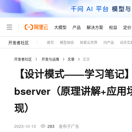
大模型
产品
解决方案
权益
定价
开发者社区
首页
模型体验
探索云世界
问产品
动手实
大模型
产品
解决方案
权益
定价
云市场
伙伴
服务
了解阿里云
精选产品
精选解决方案
普惠上云
产品定价
精选商城
成为销售伙伴
售前咨询
为什么选择阿里云
千问AI平台
开发者社区
开发与运维
文章
正文
了解云产品的定价详情
大模型服务平台百炼
千问办公，解锁你的工作
普惠上云 官方力荐
分销伙伴
在线服务
网站建设
什么是云计算
大
【设计模式——学习笔记】
大模型服务与应用平台
企业级Agent产品，直接
云服务器38元/年起，超
咨询伙伴
多端小程序
技术领先
云上成本管理
售后服务
轻量应用服务器
Agency Agents：拥
官方推荐返现计划
大模型
精选产品
精选解决方案
Salesforce 国际版订阅
稳定可靠
bserver（原理讲解+应
管理和优化成本
推荐新用户得奖励，单订单
销售伙伴合作计划
自助服务
友盟天域
安全合规
人工智能与机器学习
AI
文本生成
云数据库 RDS
HappyHorse 打造一
云工开物
无影生态合作计划
在线服务
现）
观测云
分析师报告
高校专属算力普惠，学生认
计算
互联网应用开发
Qwen3.8-Max
HOT
Salesforce On Alibaba C
工单服务
Tuya 物联网平台阿里云
研究报告与白皮书
人工智能平台 PAI
快速拥有专属 OpenClaw
大模
Consulting Partner 合
大数据
容器
智能体时代全能旗舰模型
免费试用
短信专区
一站式AI开发、训练和推
2023-10-13
283
发布于广东
蓝凌 OA
AI 大模型销售与服务生
现代化应用