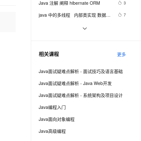
安全
Java 注解 阐释 hibernate ORM
我要投诉
e-1.1-I2V
Cosyvoice-V3-Flash
3
PolarDB
上云场景组合购
Milvus 弹性伸缩功能新增节
java1.8Group by    ---map迭代  --  
伴
漫剧创作，剧本、分镜、视频高效生成
100%兼容MySQL、PostgreSQL，兼容Oracle，支持集中和分布式
覆盖90%+业务场景，专享组合折扣价
点支持范围
畅自然，细节丰富
高表现力语音合成大模型，语音克隆听感自然
设置单元格高度
VPN
java 中的多线程   内部类实现 数据共
7
享 和 Runnable实现数据共享
ernetes 版 ACK
云聚AI 严选权益
AI 原生数据库服务发布
SSL 证书
Java程序利用main函数中args参数
12
2V
Fun-ASR
，一键激活高效办公新体验
理容器应用的 K8s 服务
精选AI产品，从模型到应用全链提效
Agent 数据网关
实现参数的传递
文戏情感细腻自然，动作戏激烈拳拳到肉，实现更强表演能力
支持中英文自由切换，具备更强的噪声鲁棒性
堡垒机
GitHub 星标 115k+的 Java 教程，超
7
AI 用量加速计划
云原生数据库 PolarDB
级硬核！下载量突破 1 万次！
防火墙
、识别商机，让客服更高效、服务更出色。
2. Java中的垃圾收集 - GC参考手册
新老同享，达量后返
Agentic Database 发布
746
相关课程
更多
主机安全
应用
Java面试疑难点解析 - 面试技巧及语言基础
千问办公
NEW
AI 应用及服务市场
的智能体编程平台
一站式AI生产力平台
Java面试疑难点解析 - Java Web开发
AI 应用
伶鹊
Java面试疑难点解析 - 系统架构及项目设计
企业级人与Agent协作平台，接入和调度多个数字员工
智能客服平台，对话机器人、对话分析、智能外呼
大模型
Java编程入门
大模型服务平台百炼 - 全妙
自然语言处理
Java面向对象编程
应用创作平台
多模态内容创作工具，已接入 DeepSeek
数据标注
Java高级编程
机器学习