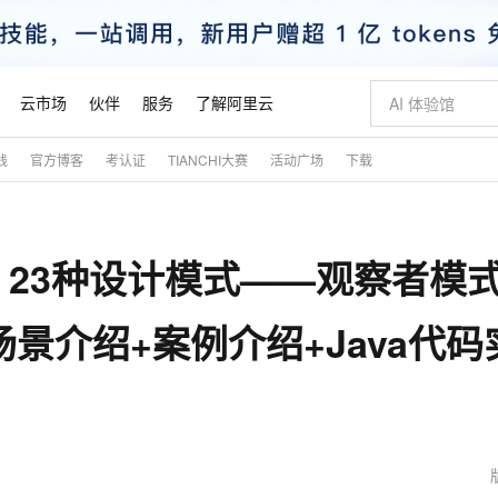
云市场
伙伴
服务
了解阿里云
践
官方博客
考认证
TIANCHI大赛
活动广场
下载
AI 特惠
数据与 API
成为产品伙伴
企业增值服务
最佳实践
价格计算器
AI 场景体
基础软件
产品伙伴合
阿里云认证
市场活动
配置报价
大模型
自助选配和估算价格
新方式
睿译宝，AI翻译排版一步到位
智启 AI 普惠权益
产品生态集成认证中心
企业支持计划
云上春晚
域名与网站
千问官方 MaaS 平台，为开发者和 Agent 而生，新用户赠送 1 亿 + tokens 额度
Qwen Aud
AI Coding
阿里云Maa
2026 阿里云
云服务器 E
为企业打
数据集
Windows
大模型认证
模型
NEW
NEW
23种设计模式——观察者模式
交付可用成果
值低价云产品抢先购
上传文档即自动完成翻译和格式还原
至高享 1亿+免费 tokens，加速 Al 应用落地
提供智能易用的域名与建站服务
智能编程，一键
安全可靠、
产品生态伙伴
专家技术服务
云上奥运之旅
弹性计算合作
阿里云中企出
手机三要素
宝塔 Linux
全部认证
价格优势
有专属领域专家
GLM-5.2：长任务时代开源旗舰模型
阿里云 OPC 创新助力计划
千问大模型
即刻拥有 DeepS
AI 电商营销
对象存储 O
大模型
产品生态伙伴工作台
企业增值服务台
云栖战略参考
云存储合作计
云栖大会
身份实名认证
CentOS
训练营
用场景介绍+案例介绍+Java代码
推动算力普惠，释放技术红利
最高返9万
多领域专家智能体,一键组建 AI 虚拟交付团队
快速构建应用程序和网站，即刻迈出上云第一步
至高百万元 Token 补贴，加速一人公司成长
多元化、高性能、安全可靠的大模型服务
真正可用的 1M 上下文,一次完成代码全链路开发
轻松解锁专属 Dee
从图文生成到
云上的中国
数据库合作计
活动全景
短信
Docker
图片和
站式影视创作平台
Hermes Agent，打造自进化智能体
Token Plan 模型订阅计划
数字证书管理服务（原SSL证书）
5 分钟轻松部署
AI 广告创作
无影云电脑
企业成长
NEW
信息公告
看见新力量
云网络合作计
OCR 文字识别
JAVA
证享300元代金券
可视化编排打通从文字构思到成片全链路闭环
全托管，含MySQL、PostgreSQL、SQL Server、MariaDB多引擎
自主进化，持久记忆，越用越聪明
Qwen3.8-Max 首发尝鲜，限时加量 10 倍，夜间低至2折
实现全站HTTPS，呈现可信的WEB访问
图文、视频一
随时随地安
魔搭 Mode
Kimi-K3
HappyHors
NEW
loud
服务实践
官网公告
金融模力时刻
Salesforce O
版
发票查验
全能环境
Claude Code + GStack 打造工程团队
千问办公，限时限量积分加倍
Qoder
低代码高效构
AI 建站
短信服务
型
NEW
作计划
Kimi 最新旗舰模型，长程编程与推理利器
让文字生成流
计划
创新中心
魔搭 ModelSc
健康状态
理服务
让AI从“聊天伙伴”进化为能干活的“数字员工”
安装技能 GStack，拥有专属 AI 工程团队
你的AI工作搭子，覆盖日常办公高频场景
面向真实软件的智能体编程平台
0 代码专业建
客户案例
天气预报查询
操作系统
态合作计划