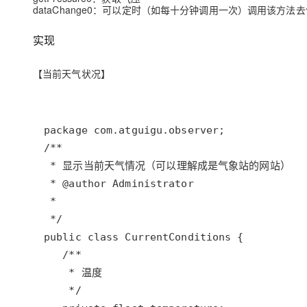
大模型解决方案
dataChange0：可以定时（如每十分钟调用一次）调用该
迁移与运维管理
快速部署 Dify，高效搭建 
实现
专有云
【当前天气状况】
10 分钟在聊天系统中增加