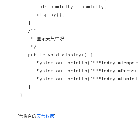
【气象台的
天气数据
】