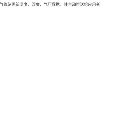
方法去气象站更新温度、湿度、气压数据，并主动推送给应用者
AI 应用
10分钟微调：让0.6B模型媲美235B模
多模态数据信
型
依托云原生高可用架构,实现Dify私有化部署
用1%尺寸在特定领域达到大模型90%以上效果
一个 AI 助手
超强辅助，Bol
即刻拥有 DeepSeek-R1 满血版
在企业官网、通讯软件中为客户提供 AI 客服
多种方案随心选，轻松解锁专属 DeepSeek