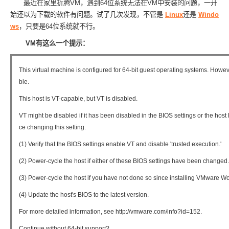
最近在家里折腾VM，遇到64位系统无法在VM中安装的问题，一开
始还以为下载的软件有问题。试了几次发现，不管是
Linux
还是
Windo
ws
，只要是64位系统就不行。
VM有这么一个提示：
This virtual machine is configured for 64-bit guest operating systems. Howeve
ble.
This host is VT-capable, but VT is disabled.
VT might be disabled if it has been disabled in the BIOS settings or the hos
ce changing this setting.
(1) Verify that the BIOS settings enable VT and disable 'trusted execution.'
(2) Power-cycle the host if either of these BIOS settings have been changed.
(3) Power-cycle the host if you have not done so since installing VMware Wo
(4) Update the host's BIOS to the latest version.
For more detailed information, see http://vmware.com/info?id=152.
Continue without 64-bit support?