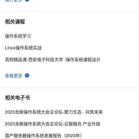
请介绍一下鸿蒙操作系统的应用开发框架和工具。
2
6
操作系统第五章_04 设备的分配与回收
12
7
相关课程
操作系统学习
Unix是一个多用户、多任务的操作系统
9
8
Linux操作系统实战
[Oracle]-[安装]-Cent OS安装Oracle Client
5
9
高校精品课-西安电子科技大学 -操作系统课程设计
【云原生 | 02】分别在CentOS、Ubuntu、macOS、
8
10
查看更多
win7、win8、win10等不同操作系统下安装Docker详细教
程
相关电子书
2023龙蜥操作系统大会主论坛-聚力生态 · 共筑未来
2023龙蜥操作系统大会主论坛-云智融合·产业升级
国产服务器操作系统发展报告（2023年）