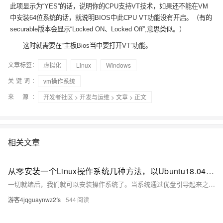
此项显示为“YES”的话，说明你的CPU支持VT技术，如果还不能在VM
中安装64位系统的话，就说明BIOS中此CPU VT功能没有开启。（有的
securable版本会显示“Locked ON、Locked Off”,意思类似。）
这时就需要在“主板Bios当中要打开VT”功能。
文章标签：
虚拟化
Linux
Windows
关键词：
vm操作系统
来 源：
开发者社区
>
开发与运维
>
文章
> 正文
相关文章
从零安装一个Linux操作系统几种方法，以Ubuntu18.04为例
一切就绪后，我们就可以安装操作系统了。当系统通过优盘引导起来之后，我们就可以看到跟虚拟机中一样的安装向导了。之后，大家按照虚拟机中的顺序安装即可。 好了，今天主要介绍了Ubuntu Server版操作系统的安装过程，关于如何使用该操作系统，及操作系统更深层的原理，还请关注本号及相关圈子。
游客4jqguaynwz2fs
544