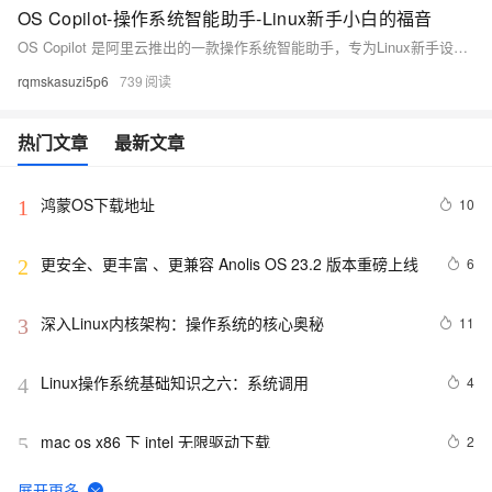
OS Copilot-操作系统智能助手-Linux新手小白的福音
OS Copilot 是阿里云推出的一款操作系统智能助手，专为Linux新手设计，支持自然语言问答、辅助命令执行和系统运维调优等功能。通过简单的命令行操作，用户可以快速获取所需信息并执行任务，极大提升了Linux系统的使用效率。安装步骤简单，只需在阿里云服务器上运行几条命令即可完成部署。使用过程中，OS Copilot不仅能帮助查找命令，还能处理文件和复杂场景，显著节省了查找资料的时间。体验中发现，部分输出格式和偶尔出现的英文提示有待优化，但整体非常实用，特别适合Linux初学者。
rqmskasuzi5p6
739
热门文章
最新文章
鸿蒙OS下载地址
10
1
更安全、更丰富 、更兼容 Anolis OS 23.2 版本重磅上线
6
2
深入Linux内核架构：操作系统的核心奥秘
11
3
Linux操作系统基础知识之六：系统调用
4
4
mac os x86 下 intel 无限驱动下载
2
5