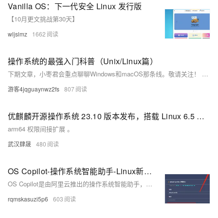
Vanilla OS：下一代安全 Linux 发行版
【10月更文挑战第30天】
wljslmz
1662
操作系统的最强入门科普（Unix/Linux篇）
下期文章，小枣君会重点聊聊Windows和macOS那条线。敬请关注！ 如果大家觉得文章不错，还请帮忙多多转发！谢谢！
游客4jqguaynwz2fs
807
优麒麟开源操作系统 23.10 版本发布，搭载 Linux 6.5 内核
arm64 权限间接扩展 。
武汉肆晟
480
OS Copilot-操作系统智能助手-Linux新手小白的福音
OS Copilot是由阿里云推出的操作系统智能助手，专为Linux新手设计，支持自然语言问答、辅助命令执行等功能，极大提升了Linux系统的使用效率。用户只需通过简单的命令或自然语言描述问题，OS Copilot即可快速提供解决方案并执行相应操作。例如，查询磁盘使用量等常见任务变得轻松快捷。此外，它还支持从文件读取复杂任务定义，进一步简化了操作流程。虽然在某些模式下可能存在小问题，但总体上大大节省了学习和操作时间，提高了工作效率。
rqmskasuzi5p6
603