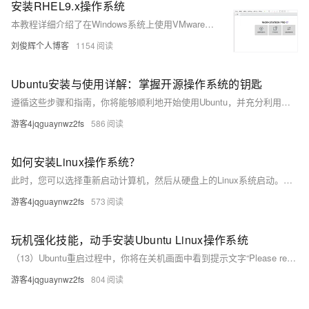
安装RHEL9.x操作系统
本教程详细介绍了在Windows系统上使用VMware Workstation 17.5 Pro安装RHEL 9.x的完整流程。首先准备所需设备和软件，包括Windows计算机、RHEL 9 ISO映像文件、VMware软件及相关下载链接。接着，通过创建虚拟机、配置硬件参数完成VMware的基本设置。随后进入RHEL 9.x安装环节，涵盖语言选择、软件配置、网络和主机名设置、时区调整、磁盘分区规划（如/boot、/、swap、/boot/efi等分区）以及用户和密码的创建。最后，启动安装程序并监控进度，直至系统重启进入图形化登录界面。整个过程配有详细步骤说明和截图，便于用户操作和理解。
刘俊辉个人博客
1154
Ubuntu安装与使用详解：掌握开源操作系统的钥匙
遵循这些步骤和指南，你将能够顺利地开始使用Ubuntu，并充分利用其强大的功能和友好的界面。
游客4jqguaynwz2fs
586
如何安装Linux操作系统？
此时，您可以选择重新启动计算机，然后从硬盘上的Linux系统启动。以上是一个大致的安装过程。请注意，不同的Linux发行版可能会在细节上有所差异，因此在进行安装之前，请确保您阅读并理解了相应发行版的安装指南或文档。
游客4jqguaynwz2fs
573
玩机强化技能，动手安装Ubuntu Linux操作系统
（13）Ubuntu重启过程中，你将在关机画面中看到提示文字“Please remove the installation medium, then press ENTER:”，按下“Enter”键即可重启电脑。
游客4jqguaynwz2fs
804