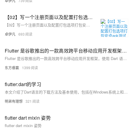
卓伊凡
739
【02】写一个注册页面以及配置打包选项打包安卓apk测试—开发完整的社交APP-前端客户端开发+数据联调|以优雅草商业项目为例做开发-flutter开发-全流程-商业应用级实战开发-优雅草央千澈
【02】写一个注册页面以及配置打包选项打包安卓apk测试—开发完整的社交APP-前端客户端开发+数据联调|以优雅草商业项目为例做开发-flutter开发-全流程-商业应用级实战开发-优雅草央千澈
卓伊凡
693
Flutter 是谷歌推出的一款高效跨平台移动应用开发框架，使用 Dart 语言，具备快速开发、跨平台支持、高性能、热重载及美观界面等特点。
Flutter 是谷歌推出的一款高效跨平台移动应用开发框架，使用 Dart 语言，具备快速开发、跨平台支持、高性能、热重载及美观界面等特点。本文从 Flutter 简介、特点、开发环境搭建、应用架构、组件详解、路由管理、状态管理、与原生代码交互、性能优化、应用发布与部署及未来趋势等方面，全面解析 Flutter 技术，助你掌握这一前沿开发工具。
东方睿赢
1399
flutter:dart的学习
本文介绍了Dart语言的下载方法及基本使用，包括在Windows系统上和VSCode中的安装步骤，并展示了如何运行Dart代码。此外，还详细说明了Dart的基础语法、构造函数、泛型以及库的使用方法。文中通过示例代码解释了闭包、运算符等概念，并介绍了Dart的新特性如非空断言操作符和延迟初始化变量。最后，提供了添加第三方库依赖的方法。
明弟有理想
321
flutter dart mixin 姿势
flutter dart mixin 姿势