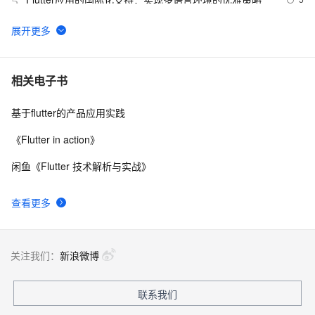
5
"震撼揭秘！Flutter如何玩转超低延迟RTSP/RTMP播
15
6
放，跨平台视频流体验大升级，让你的应用秒变直播神
器！"
Flutter 组件（二）文本 与 输入框组件
6
7
相关电子书
基于flutter的产品应用实践
 Flutter 框架的缺点
5
8
《Flutter in action》
【Flutter】Android、Flutter 折叠屏适配 ( 展开大屏 | 折
5
9
闲鱼《Flutter 技术解析与实战》
叠主屏 | 折叠副屏 | 静态展示 | 动态热切换适配 | 拉伸布
局 | X 轴自适应适配 | 布局重构 )（一）
【Flutter】Flutter 混合开发 ( 简介 | Flutter 混合开发集成
2
10
查看更多
步骤 | 创建 Flutter Module )
关注我们：
新浪微博
联系我们